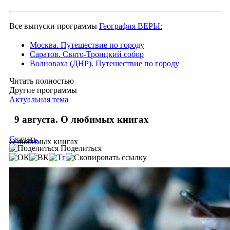
Все выпуски программы
География ВЕРЫ:
Москва. Путешествие по городу
Саратов. Свято-Троицкий собор
Волноваха (ДНР). Путешествие по городу
Читать полностью
Другие программы
Актуальная тема
9 августа. О любимых книгах
Скачать
О любимых книгах
Поделиться