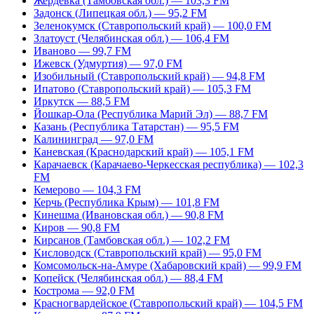
Жердевка (Тамбовская обл.) — 103,3 FM
Задонск (Липецкая обл.) — 95,2 FM
Зеленокумск (Ставропольский край) — 100,0 FM
Златоуст (Челябинская обл.) — 106,4 FM
Иваново — 99,7 FM
Ижевск (Удмуртия) — 97,0 FM
Изобильный (Ставропольский край) — 94,8 FM
Ипатово (Ставропольский край) — 105,3 FM
Иркутск — 88,5 FM
Йошкар-Ола (Республика Марий Эл) — 88,7 FM
Казань (Республика Татарстан) — 95,5 FM
Калининград — 97,0 FM
Каневская (Краснодарский край) — 105,1 FM
Карачаевск (Карачаево-Черкесская республика) — 102,3
FM
Кемерово — 104,3 FM
Керчь (Республика Крым) — 101,8 FM
Кинешма (Ивановская обл.) — 90,8 FM
Киров — 90,8 FM
Кирсанов (Тамбовская обл.) — 102,2 FM
Кисловодск (Ставропольский край) — 95,0 FM
Комсомольск-на-Амуре (Хабаровский край) — 99,9 FM
Копейск (Челябинская обл.) — 88,4 FM
Кострома — 92,0 FM
Красногвардейское (Ставропольский край) — 104,5 FM