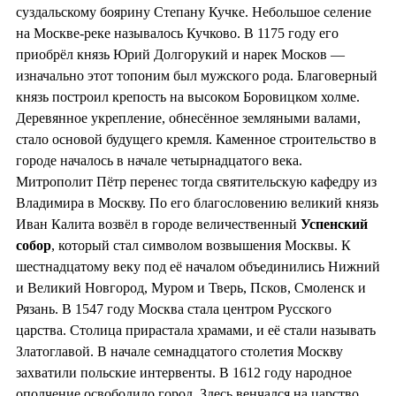
суздальскому боярину Степану Кучке. Небольшое селение
на Москве-реке называлось Кучково. В 1175 году его
приобрёл князь Юрий Долгорукий и нарек Москов —
изначально этот топоним был мужского рода. Благоверный
князь построил крепость на высоком Боровицком холме.
Деревянное укрепление, обнесённое земляными валами,
стало основой будущего кремля. Каменное строительство в
городе началось в начале четырнадцатого века.
Митрополит Пётр перенес тогда святительскую кафедру из
Владимира в Москву. По его благословению великий князь
Иван Калита возвёл в городе величественный
Успенский
собор
, который стал символом возвышения Москвы. К
шестнадцатому веку под её началом объединились Нижний
и Великий Новгород, Муром и Тверь, Псков, Смоленск и
Рязань. В 1547 году Москва стала центром Русского
царства. Столица прирастала храмами, и её стали называть
Златоглавой. В начале семнадцатого столетия Москву
захватили польские интервенты. В 1612 году народное
ополчение освободило город. Здесь венчался на царство