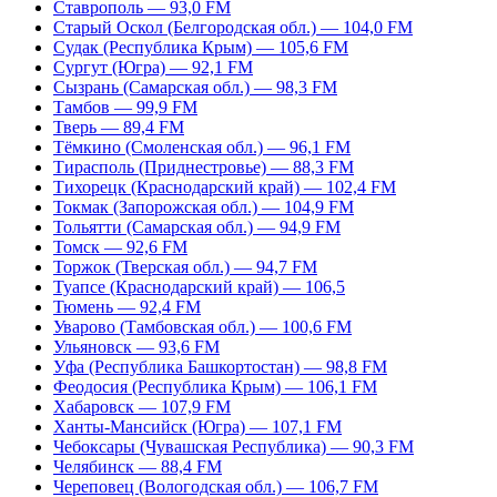
Ставрополь — 93,0 FM
Старый Оскол (Белгородская обл.) — 104,0 FM
Судак (Республика Крым) — 105,6 FM
Сургут (Югра) — 92,1 FM
Сызрань (Самарская обл.) — 98,3 FM
Тамбов — 99,9 FM
Тверь — 89,4 FM
Тёмкино (Смоленская обл.) — 96,1 FM
Тирасполь (Приднестровье) — 88,3 FM
Тихорецк (Краснодарский край) — 102,4 FM
Токмак (Запорожская обл.) — 104,9 FM
Тольятти (Самарская обл.) — 94,9 FM
Томск — 92,6 FM
Торжок (Тверская обл.) — 94,7 FM
Туапсе (Краснодарский край) — 106,5
Тюмень — 92,4 FM
Уварово (Тамбовская обл.) — 100,6 FM
Ульяновск — 93,6 FM
Уфа (Республика Башкортостан) — 98,8 FM
Феодосия (Республика Крым) — 106,1 FM
Хабаровск — 107,9 FM
Ханты-Мансийск (Югра) — 107,1 FM
Чебоксары (Чувашская Республика) — 90,3 FM
Челябинск — 88,4 FM
Череповец (Вологодская обл.) — 106,7 FM