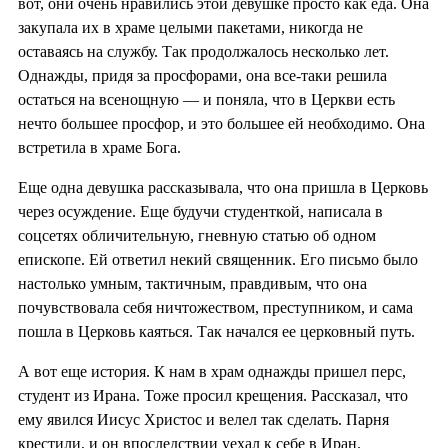
вот, они очень нравились этой девушке просто как еда. Она
закупала их в храме целыми пакетами, никогда не
оставаясь на службу. Так продолжалось несколько лет.
Однажды, придя за просфорами, она все-таки решила
остаться на всенощную — и поняла, что в Церкви есть
нечто большее просфор, и это большее ей необходимо. Она
встретила в храме Бога.
Еще одна девушка рассказывала, что она пришла в Церковь
через осуждение. Еще будучи студенткой, написала в
соцсетях обличительную, гневную статью об одном
епископе. Ей ответил некий священник. Его письмо было
настолько умным, тактичным, правдивым, что она
почувствовала себя ничтожеством, преступником, и сама
пошла в Церковь каяться. Так начался ее церковный путь.
А вот еще история. К нам в храм однажды пришел перс,
студент из Ирана. Тоже просил крещения. Рассказал, что
ему явился Иисус Христос и велел так сделать. Парня
крестили, и он впоследствии уехал к себе в Иран.