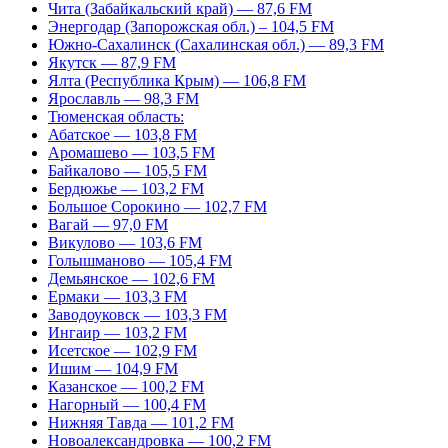
Чита (Забайкальский край) — 87,6 FM
Энергодар (Запорожская обл.) – 104,5 FM
Южно-Сахалинск (Сахалинская обл.) — 89,3 FM
Якутск — 87,9 FM
Ялта (Республика Крым) — 106,8 FM
Ярославль — 98,3 FM
Тюменская область:
Абатское — 103,8 FM
Аромашево — 103,5 FM
Байкалово — 105,5 FM
Бердюжье — 103,2 FM
Большое Сорокино — 102,7 FM
Вагай — 97,0 FM
Викулово — 103,6 FM
Голышманово — 105,4 FM
Демьянское — 102,6 FM
Ермаки — 103,3 FM
Заводоуковск — 103,3 FM
Ингаир — 103,2 FM
Исетское — 102,9 FM
Ишим — 104,9 FM
Казанское — 100,2 FM
Нагорный — 100,4 FM
Нижняя Тавда — 101,2 FM
Новоалександровка — 100,2 FM