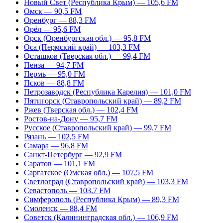
Новый Свет (Республика Крым) — 105,6 FM
Омск — 90,5 FM
Оренбург — 88,3 FM
Орёл — 95,6 FM
Орск (Оренбургская обл.) — 95,8 FM
Оса (Пермский край) — 103,3 FM
Осташков (Тверская обл.) — 99,4 FM
Пенза — 94,7 FM
Пермь — 95,0 FM
Псков — 88,8 FM
Петрозаводск (Республика Карелия) — 101,0 FM
Пятигорск (Ставропольский край) — 89,2 FM
Ржев (Тверская обл.) — 102,4 FM
Ростов-на-Дону — 95,7 FM
Русское (Ставропольский край) — 99,7 FM
Рязань — 102,5 FM
Самара — 96,8 FM
Санкт-Петербург — 92,9 FM
Саратов — 101,1 FM
Саргатское (Омская обл.) — 107,5 FM
Светлоград (Ставропольский край) — 103,3 FM
Севастополь — 103,7 FM
Симферополь (Республика Крым) — 89,3 FM
Смоленск — 88,4 FM
Советск (Калининградская обл.) — 106,9 FM