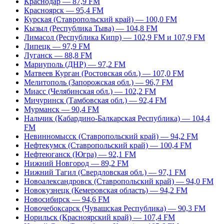
Краснодар — 87,9 FM
Красноярск — 95,4 FM
Курская (Ставропольский край) — 100,0 FM
Кызыл (Республика Тыва) — 104,8 FM
Лимасол (Республика Кипр) — 102,9 FM и 107,9 FM
Липецк — 97,9 FM
Луганск — 88,8 FM
Мариуполь (ДНР) — 97,2 FM
Матвеев Курган (Ростовская обл.) — 107,0 FM
Мелитополь (Запорожская обл.) — 96,7 FM
Миасс (Челябинская обл.) — 102,2 FM
Мичуринск (Тамбовская обл.) — 92,4 FM
Мурманск — 90,4 FM
Нальчик (Кабардино-Балкарская Республика) — 104,4
FM
Невинномысск (Ставропольский край) — 94,2 FM
Нефтекумск (Ставропольский край) — 100,4 FM
Нефтеюганск (Югра) — 92,1 FM
Нижний Новгород — 89,2 FM
Нижний Тагил (Свердловская обл.) — 97,1 FM
Новоалександровск (Ставропольский край) — 94,0 FM
Новокузнецк (Кемеровская область) — 94,2 FM
Новосибирск — 94,6 FM
Новочебоксарск (Чувашская Республика) — 90,3 FM
Норильск (Красноярский край) — 107,4 FM