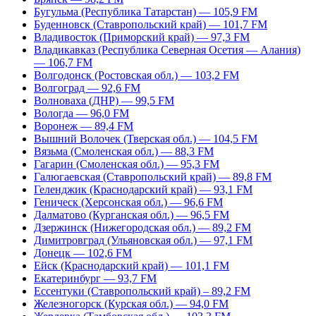
Бугульма (Республика Татарстан) — 105,9 FM
Буденновск (Ставропольский край) — 101,7 FM
Владивосток (Приморский край) — 97,3 FM
Владикавказ (Республика Северная Осетия — Алания)
— 106,7 FM
Волгодонск (Ростовская обл.) — 103,2 FM
Волгоград — 92,6 FM
Волноваха (ДНР) — 99,5 FM
Вологда — 96,0 FM
Воронеж — 89,4 FM
Вышний Волочек (Тверская обл.) — 104,5 FM
Вязьма (Смоленская обл.) — 88,3 FM
Гагарин (Смоленская обл.) — 95,3 FM
Галюгаевская (Ставропольский край) — 89,8 FM
Геленджик (Краснодарский край) — 93,1 FM
Геническ (Херсонская обл.) — 96,6 FM
Далматово (Курганская обл.) — 96,5 FM
Дзержинск (Нижегородская обл.) — 89,2 FM
Димитровград (Ульяновская обл.) — 97,1 FM
Донецк — 102,6 FM
Ейск (Краснодарский край) — 101,1 FM
Екатеринбург — 93,7 FM
Ессентуки (Ставропольский край) – 89,2 FM
Железногорск (Курская обл.) — 94,0 FM