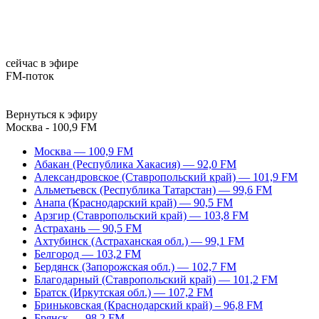
сейчас в эфире
FM-поток
Вернуться к эфиру
Москва - 100,9 FM
Москва — 100,9 FM
Абакан (Республика Хакасия) — 92,0 FM
Александровское (Ставропольский край) — 101,9 FM
Альметьевск (Республика Татарстан) — 99,6 FM
Анапа (Краснодарский край) — 90,5 FM
Арзгир (Ставропольский край) — 103,8 FM
Астрахань — 90,5 FM
Ахтубинск (Астраханская обл.) — 99,1 FM
Белгород — 103,2 FM
Бердянск (Запорожская обл.) — 102,7 FM
Благодарный (Ставропольский край) — 101,2 FM
Братск (Иркутская обл.) — 107,2 FM
Бриньковская (Краснодарский край) – 96,8 FM
Брянск — 98,2 FM