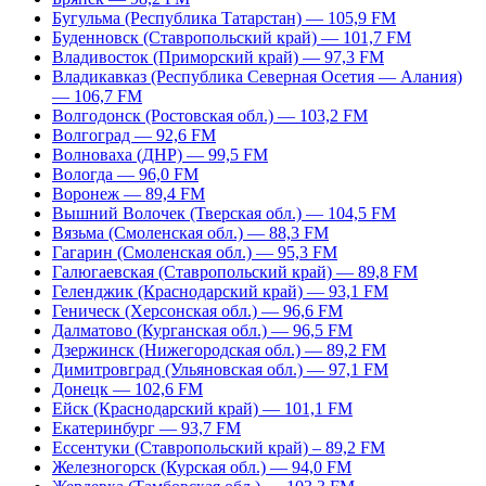
Бугульма (Республика Татарстан) — 105,9 FM
Буденновск (Ставропольский край) — 101,7 FM
Владивосток (Приморский край) — 97,3 FM
Владикавказ (Республика Северная Осетия — Алания)
— 106,7 FM
Волгодонск (Ростовская обл.) — 103,2 FM
Волгоград — 92,6 FM
Волноваха (ДНР) — 99,5 FM
Вологда — 96,0 FM
Воронеж — 89,4 FM
Вышний Волочек (Тверская обл.) — 104,5 FM
Вязьма (Смоленская обл.) — 88,3 FM
Гагарин (Смоленская обл.) — 95,3 FM
Галюгаевская (Ставропольский край) — 89,8 FM
Геленджик (Краснодарский край) — 93,1 FM
Геническ (Херсонская обл.) — 96,6 FM
Далматово (Курганская обл.) — 96,5 FM
Дзержинск (Нижегородская обл.) — 89,2 FM
Димитровград (Ульяновская обл.) — 97,1 FM
Донецк — 102,6 FM
Ейск (Краснодарский край) — 101,1 FM
Екатеринбург — 93,7 FM
Ессентуки (Ставропольский край) – 89,2 FM
Железногорск (Курская обл.) — 94,0 FM