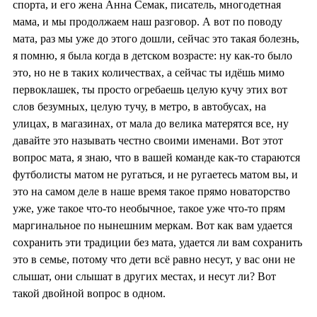
спорта, и его жена Анна Семак, писатель, многодетная
мама, и мы продолжаем наш разговор. А вот по поводу
мата, раз мы уже до этого дошли, сейчас это такая болезнь,
я помню, я была когда в детском возрасте: ну как-то было
это, но не в таких количествах, а сейчас ты идёшь мимо
первоклашек, ты просто огребаешь целую кучу этих вот
слов безумных, целую тучу, в метро, в автобусах, на
улицах, в магазинах, от мала до велика матерятся все, ну
давайте это называть честно своими именами. Вот этот
вопрос мата, я знаю, что в вашей команде как-то стараются
футболисты матом не ругаться, и не ругаетесь матом вы, и
это на самом деле в наше время такое прямо новаторство
уже, уже такое что-то необычное, такое уже что-то прям
маргинальное по нынешним меркам. Вот как вам удается
сохранить эти традиции без мата, удается ли вам сохранить
это в семье, потому что дети всё равно несут, у вас они не
слышат, они слышат в других местах, и несут ли? Вот
такой двойной вопрос в одном.