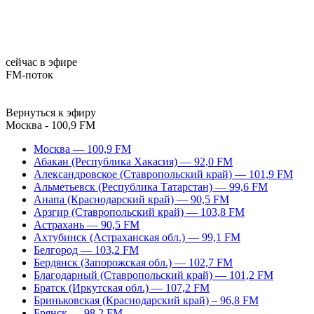
сейчас в эфире
FM-поток
Вернуться к эфиру
Москва - 100,9 FM
Москва — 100,9 FM
Абакан (Республика Хакасия) — 92,0 FM
Александровское (Ставропольский край) — 101,9 FM
Альметьевск (Республика Татарстан) — 99,6 FM
Анапа (Краснодарский край) — 90,5 FM
Арзгир (Ставропольский край) — 103,8 FM
Астрахань — 90,5 FM
Ахтубинск (Астраханская обл.) — 99,1 FM
Белгород — 103,2 FM
Бердянск (Запорожская обл.) — 102,7 FM
Благодарный (Ставропольский край) — 101,2 FM
Братск (Иркутская обл.) — 107,2 FM
Бриньковская (Краснодарский край) – 96,8 FM
Брянск — 98,2 FM