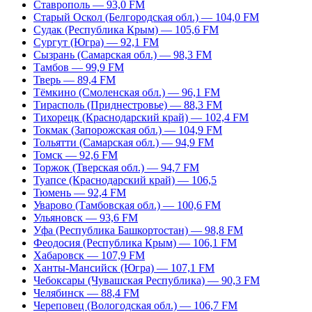
Ставрополь — 93,0 FM
Старый Оскол (Белгородская обл.) — 104,0 FM
Судак (Республика Крым) — 105,6 FM
Сургут (Югра) — 92,1 FM
Сызрань (Самарская обл.) — 98,3 FM
Тамбов — 99,9 FM
Тверь — 89,4 FM
Тёмкино (Смоленская обл.) — 96,1 FM
Тирасполь (Приднестровье) — 88,3 FM
Тихорецк (Краснодарский край) — 102,4 FM
Токмак (Запорожская обл.) — 104,9 FM
Тольятти (Самарская обл.) — 94,9 FM
Томск — 92,6 FM
Торжок (Тверская обл.) — 94,7 FM
Туапсе (Краснодарский край) — 106,5
Тюмень — 92,4 FM
Уварово (Тамбовская обл.) — 100,6 FM
Ульяновск — 93,6 FM
Уфа (Республика Башкортостан) — 98,8 FM
Феодосия (Республика Крым) — 106,1 FM
Хабаровск — 107,9 FM
Ханты-Мансийск (Югра) — 107,1 FM
Чебоксары (Чувашская Республика) — 90,3 FM
Челябинск — 88,4 FM
Череповец (Вологодская обл.) — 106,7 FM