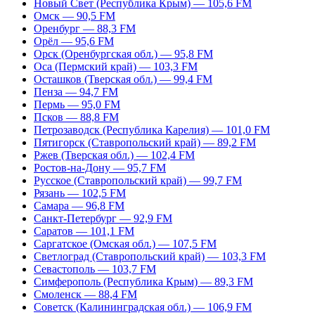
Новый Свет (Республика Крым) — 105,6 FM
Омск — 90,5 FM
Оренбург — 88,3 FM
Орёл — 95,6 FM
Орск (Оренбургская обл.) — 95,8 FM
Оса (Пермский край) — 103,3 FM
Осташков (Тверская обл.) — 99,4 FM
Пенза — 94,7 FM
Пермь — 95,0 FM
Псков — 88,8 FM
Петрозаводск (Республика Карелия) — 101,0 FM
Пятигорск (Ставропольский край) — 89,2 FM
Ржев (Тверская обл.) — 102,4 FM
Ростов-на-Дону — 95,7 FM
Русское (Ставропольский край) — 99,7 FM
Рязань — 102,5 FM
Самара — 96,8 FM
Санкт-Петербург — 92,9 FM
Саратов — 101,1 FM
Саргатское (Омская обл.) — 107,5 FM
Светлоград (Ставропольский край) — 103,3 FM
Севастополь — 103,7 FM
Симферополь (Республика Крым) — 89,3 FM
Смоленск — 88,4 FM
Советск (Калининградская обл.) — 106,9 FM