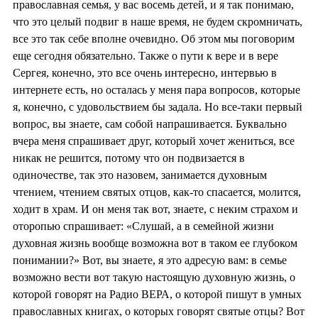
православная семья, у вас восемь детей, и я так понимаю,
что это целый подвиг в наше время, не будем скромничать,
все это так себе вполне очевидно. Об этом мы поговорим
еще сегодня обязательно. Также о пути к вере и в вере
Сергея, конечно, это все очень интересно, интервью в
интернете есть, но осталась у меня пара вопросов, которые
я, конечно, с удовольствием бы задала. Но все-таки первый
вопрос, вы знаете, сам собой напрашивается. Буквально
вчера меня спрашивает друг, который хочет жениться, все
никак не решится, потому что он подвизается в
одиночестве, так это назовем, занимается духовным
чтением, чтением святых отцов, как-то спасается, молится,
ходит в храм. И он меня так вот, знаете, с неким страхом и
оторопью спрашивает: «Слушай, а в семейной жизни
духовная жизнь вообще возможна вот в таком ее глубоком
понимании?» Вот, вы знаете, я это адресую вам: в семье
возможно вести вот такую настоящую духовную жизнь, о
которой говорят на Радио ВЕРА, о которой пишут в умных
православных книгах, о которых говорят святые отцы? Вот