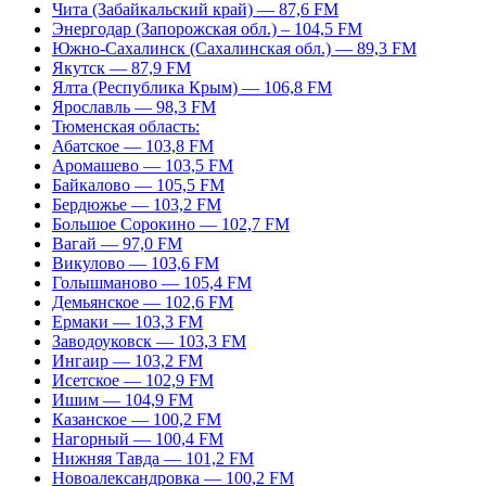
Чита (Забайкальский край) — 87,6 FM
Энергодар (Запорожская обл.) – 104,5 FM
Южно-Сахалинск (Сахалинская обл.) — 89,3 FM
Якутск — 87,9 FM
Ялта (Республика Крым) — 106,8 FM
Ярославль — 98,3 FM
Тюменская область:
Абатское — 103,8 FM
Аромашево — 103,5 FM
Байкалово — 105,5 FM
Бердюжье — 103,2 FM
Большое Сорокино — 102,7 FM
Вагай — 97,0 FM
Викулово — 103,6 FM
Голышманово — 105,4 FM
Демьянское — 102,6 FM
Ермаки — 103,3 FM
Заводоуковск — 103,3 FM
Ингаир — 103,2 FM
Исетское — 102,9 FM
Ишим — 104,9 FM
Казанское — 100,2 FM
Нагорный — 100,4 FM
Нижняя Тавда — 101,2 FM
Новоалександровка — 100,2 FM