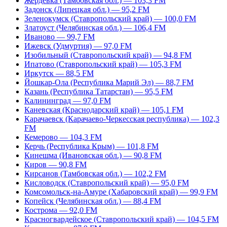
Жердевка (Тамбовская обл.) — 103,3 FM
Задонск (Липецкая обл.) — 95,2 FM
Зеленокумск (Ставропольский край) — 100,0 FM
Златоуст (Челябинская обл.) — 106,4 FM
Иваново — 99,7 FM
Ижевск (Удмуртия) — 97,0 FM
Изобильный (Ставропольский край) — 94,8 FM
Ипатово (Ставропольский край) — 105,3 FM
Иркутск — 88,5 FM
Йошкар-Ола (Республика Марий Эл) — 88,7 FM
Казань (Республика Татарстан) — 95,5 FM
Калининград — 97,0 FM
Каневская (Краснодарский край) — 105,1 FM
Карачаевск (Карачаево-Черкесская республика) — 102,3
FM
Кемерово — 104,3 FM
Керчь (Республика Крым) — 101,8 FM
Кинешма (Ивановская обл.) — 90,8 FM
Киров — 90,8 FM
Кирсанов (Тамбовская обл.) — 102,2 FM
Кисловодск (Ставропольский край) — 95,0 FM
Комсомольск-на-Амуре (Хабаровский край) — 99,9 FM
Копейск (Челябинская обл.) — 88,4 FM
Кострома — 92,0 FM
Красногвардейское (Ставропольский край) — 104,5 FM