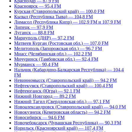
Краснодар — 87,9 FM
Красноярск — 95,4 FM
Курская (Ставропольский край) — 100,0 FM
Кызыл (Республика Тыва) — 104,8 FM
Лимасол (Республика Кипр) — 102,9 FM и 107,9 FM
Липецк — 97,9 FM
Луганск — 88,8 FM
Мариуполь (ДНР) — 97,2 FM
Матвеев Курган (Ростовская обл.) — 107,0 FM
Мелитополь (Запорожская обл.) — 96,7 FM
Миасс (Челябинская обл.) — 102,2 FM
Мичуринск (Тамбовская обл.) — 92,4 FM
Мурманск — 90,4 FM
Нальчик (Кабардино-Балкарская Республика) — 104,4
FM
Невинномысск (Ставропольский край) — 94,2 FM
Нефтекумск (Ставропольский край) — 100,4 FM
Нефтеюганск (Югра) — 92,1 FM
Нижний Новгород — 89,2 FM
Нижний Тагил (Свердловская обл.) — 97,1 FM
Новоалександровск (Ставропольский край) — 94,0 FM
Новокузнецк (Кемеровская область) — 94,2 FM
Новосибирск — 94,6 FM
Новочебоксарск (Чувашская Республика) — 90,3 FM
Норильск (Красноярский край) — 107,4 FM