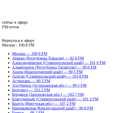
сейчас в эфире
FM-поток
Вернуться к эфиру
Москва - 100,9 FM
Москва — 100,9 FM
Абакан (Республика Хакасия) — 92,0 FM
Александровское (Ставропольский край) — 101,9 FM
Альметьевск (Республика Татарстан) — 99,6 FM
Анапа (Краснодарский край) — 90,5 FM
Арзгир (Ставропольский край) — 103,8 FM
Астрахань — 90,5 FM
Ахтубинск (Астраханская обл.) — 99,1 FM
Белгород — 103,2 FM
Бердянск (Запорожская обл.) — 102,7 FM
Благодарный (Ставропольский край) — 101,2 FM
Братск (Иркутская обл.) — 107,2 FM
Бриньковская (Краснодарский край) – 96,8 FM
Брянск — 98,2 FM