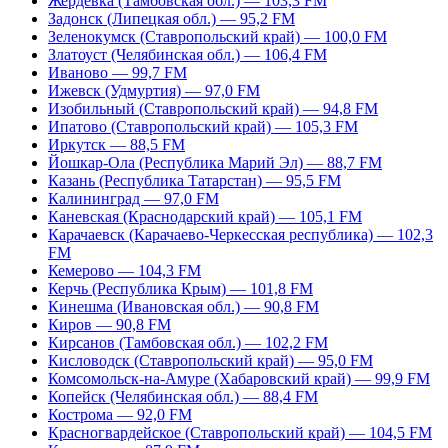
Жердевка (Тамбовская обл.) — 103,3 FM
Задонск (Липецкая обл.) — 95,2 FM
Зеленокумск (Ставропольский край) — 100,0 FM
Златоуст (Челябинская обл.) — 106,4 FM
Иваново — 99,7 FM
Ижевск (Удмуртия) — 97,0 FM
Изобильный (Ставропольский край) — 94,8 FM
Ипатово (Ставропольский край) — 105,3 FM
Иркутск — 88,5 FM
Йошкар-Ола (Республика Марий Эл) — 88,7 FM
Казань (Республика Татарстан) — 95,5 FM
Калининград — 97,0 FM
Каневская (Краснодарский край) — 105,1 FM
Карачаевск (Карачаево-Черкесская республика) — 102,3
FM
Кемерово — 104,3 FM
Керчь (Республика Крым) — 101,8 FM
Кинешма (Ивановская обл.) — 90,8 FM
Киров — 90,8 FM
Кирсанов (Тамбовская обл.) — 102,2 FM
Кисловодск (Ставропольский край) — 95,0 FM
Комсомольск-на-Амуре (Хабаровский край) — 99,9 FM
Копейск (Челябинская обл.) — 88,4 FM
Кострома — 92,0 FM
Красногвардейское (Ставропольский край) — 104,5 FM