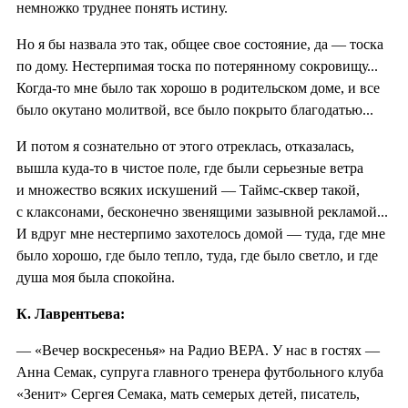
немножко труднее понять истину.
Но я бы назвала это так, общее свое состояние, да — тоска
по дому. Нестерпимая тоска по потерянному сокровищу...
Когда-то мне было так хорошо в родительском доме, и все
было окутано молитвой, все было покрыто благодатью...
И потом я сознательно от этого отреклась, отказалась,
вышла куда-то в чистое поле, где были серьезные ветра
и множество всяких искушений — Таймс-сквер такой,
с клаксонами, бесконечно звенящими зазывной рекламой...
И вдруг мне нестерпимо захотелось домой — туда, где мне
было хорошо, где было тепло, туда, где было светло, и где
душа моя была спокойна.
К. Лаврентьева:
— «Вечер воскресенья» на Радио ВЕРА. У нас в гостях —
Анна Семак, супруга главного тренера футбольного клуба
«Зенит» Сергея Семака, мать семерых детей, писатель,