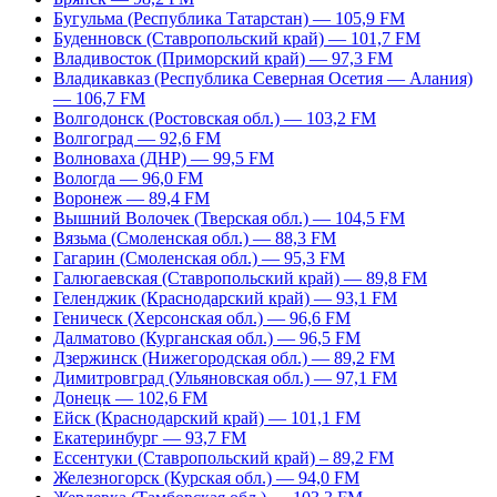
Бугульма (Республика Татарстан) — 105,9 FM
Буденновск (Ставропольский край) — 101,7 FM
Владивосток (Приморский край) — 97,3 FM
Владикавказ (Республика Северная Осетия — Алания)
— 106,7 FM
Волгодонск (Ростовская обл.) — 103,2 FM
Волгоград — 92,6 FM
Волноваха (ДНР) — 99,5 FM
Вологда — 96,0 FM
Воронеж — 89,4 FM
Вышний Волочек (Тверская обл.) — 104,5 FM
Вязьма (Смоленская обл.) — 88,3 FM
Гагарин (Смоленская обл.) — 95,3 FM
Галюгаевская (Ставропольский край) — 89,8 FM
Геленджик (Краснодарский край) — 93,1 FM
Геническ (Херсонская обл.) — 96,6 FM
Далматово (Курганская обл.) — 96,5 FM
Дзержинск (Нижегородская обл.) — 89,2 FM
Димитровград (Ульяновская обл.) — 97,1 FM
Донецк — 102,6 FM
Ейск (Краснодарский край) — 101,1 FM
Екатеринбург — 93,7 FM
Ессентуки (Ставропольский край) – 89,2 FM
Железногорск (Курская обл.) — 94,0 FM