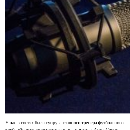
У нас в гостях была супруга главного тренера футбольного
клуба «Зенит», многодетная мама, писатель Анна Семак.