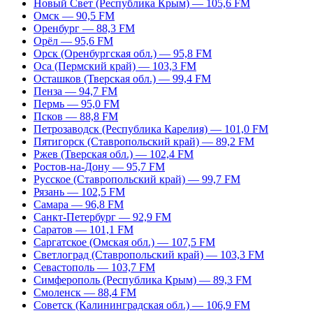
Новый Свет (Республика Крым) — 105,6 FM
Омск — 90,5 FM
Оренбург — 88,3 FM
Орёл — 95,6 FM
Орск (Оренбургская обл.) — 95,8 FM
Оса (Пермский край) — 103,3 FM
Осташков (Тверская обл.) — 99,4 FM
Пенза — 94,7 FM
Пермь — 95,0 FM
Псков — 88,8 FM
Петрозаводск (Республика Карелия) — 101,0 FM
Пятигорск (Ставропольский край) — 89,2 FM
Ржев (Тверская обл.) — 102,4 FM
Ростов-на-Дону — 95,7 FM
Русское (Ставропольский край) — 99,7 FM
Рязань — 102,5 FM
Самара — 96,8 FM
Санкт-Петербург — 92,9 FM
Саратов — 101,1 FM
Саргатское (Омская обл.) — 107,5 FM
Светлоград (Ставропольский край) — 103,3 FM
Севастополь — 103,7 FM
Симферополь (Республика Крым) — 89,3 FM
Смоленск — 88,4 FM
Советск (Калининградская обл.) — 106,9 FM