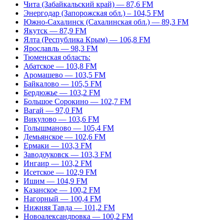
Чита (Забайкальский край) — 87,6 FM
Энергодар (Запорожская обл.) – 104,5 FM
Южно-Сахалинск (Сахалинская обл.) — 89,3 FM
Якутск — 87,9 FM
Ялта (Республика Крым) — 106,8 FM
Ярославль — 98,3 FM
Тюменская область:
Абатское — 103,8 FM
Аромашево — 103,5 FM
Байкалово — 105,5 FM
Бердюжье — 103,2 FM
Большое Сорокино — 102,7 FM
Вагай — 97,0 FM
Викулово — 103,6 FM
Голышманово — 105,4 FM
Демьянское — 102,6 FM
Ермаки — 103,3 FM
Заводоуковск — 103,3 FM
Ингаир — 103,2 FM
Исетское — 102,9 FM
Ишим — 104,9 FM
Казанское — 100,2 FM
Нагорный — 100,4 FM
Нижняя Тавда — 101,2 FM
Новоалександровка — 100,2 FM