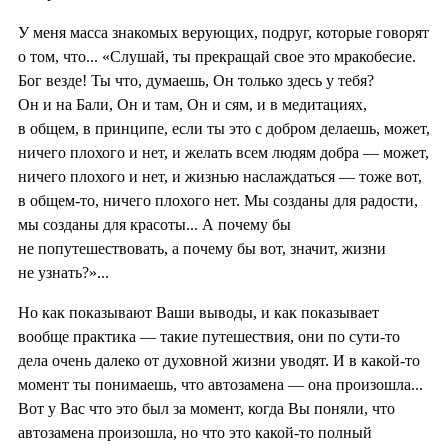
У меня масса знакомых верующих, подруг, которые говорят
о том, что... «Слушай, ты прекращай свое это мракобесие.
Бог везде! Ты что, думаешь, Он только здесь у тебя?
Он и на Бали, Он и там, Он и сям, и в медитациях,
в общем, в принципе, если ты это с добром делаешь, может,
ничего плохого и нет, и желать всем людям добра — может,
ничего плохого и нет, и жизнью наслаждаться — тоже вот,
в общем-то, ничего плохого нет. Мы созданы для радости,
мы созданы для красоты... А почему бы
не попутешествовать, а почему бы вот, значит, жизни
не узнать?»...
Но как показывают Ваши выводы, и как показывает
вообще практика — такие путешествия, они по сути-то
дела очень далеко от духовной жизни уводят. И в какой-то
момент ты понимаешь, что автозамена — она произошла...
Вот у Вас что это был за момент, когда Вы поняли, что
автозамена произошла, но что это какой-то полный