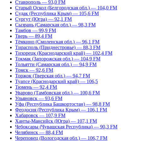
Ставрополь — 93,0 FM
Старый Оскол (Белгородская обл.) — 104,0 FM
Судак (Республика Крым) — 105,6 FM
Сургут (Югра) — 92,1 FM
Сызрань (Самарская обл.) — 98,3 FM
Тамбов — 99,9 FM
Тверь — 89,4 FM
Тёмкино (Смоленская обл.) — 96,1 FM
Тирасполь (Приднестровье) — 88,3 FM
Тихорецк (Краснодарский край) — 102,4 FM
Токмак (Запорожская обл.) — 104,9 FM
Тольятти (Самарская обл.) — 94,9 FM
Томск — 92,6 FM
Торжок (Тверская обл.) — 94,7 FM
Туапсе (Краснодарский край) — 106,5
Тюмень — 92,4 FM
Уварово (Тамбовская обл.) — 100,6 FM
Ульяновск — 93,6 FM
Уфа (Республика Башкортостан) — 98,8 FM
Феодосия (Республика Крым) — 106,1 FM
Хабаровск — 107,9 FM
Ханты-Мансийск (Югра) — 107,1 FM
Чебоксары (Чувашская Республика) — 90,3 FM
Челябинск — 88,4 FM
Череповец (Вологодская обл.) — 106,7 FM