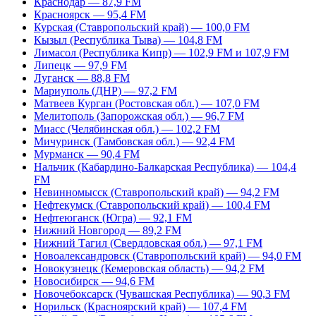
Краснодар — 87,9 FM
Красноярск — 95,4 FM
Курская (Ставропольский край) — 100,0 FM
Кызыл (Республика Тыва) — 104,8 FM
Лимасол (Республика Кипр) — 102,9 FM и 107,9 FM
Липецк — 97,9 FM
Луганск — 88,8 FM
Мариуполь (ДНР) — 97,2 FM
Матвеев Курган (Ростовская обл.) — 107,0 FM
Мелитополь (Запорожская обл.) — 96,7 FM
Миасс (Челябинская обл.) — 102,2 FM
Мичуринск (Тамбовская обл.) — 92,4 FM
Мурманск — 90,4 FM
Нальчик (Кабардино-Балкарская Республика) — 104,4
FM
Невинномысск (Ставропольский край) — 94,2 FM
Нефтекумск (Ставропольский край) — 100,4 FM
Нефтеюганск (Югра) — 92,1 FM
Нижний Новгород — 89,2 FM
Нижний Тагил (Свердловская обл.) — 97,1 FM
Новоалександровск (Ставропольский край) — 94,0 FM
Новокузнецк (Кемеровская область) — 94,2 FM
Новосибирск — 94,6 FM
Новочебоксарск (Чувашская Республика) — 90,3 FM
Норильск (Красноярский край) — 107,4 FM