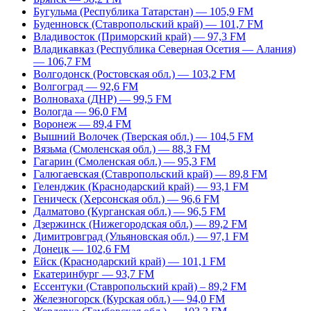
Бугульма (Республика Татарстан) — 105,9 FM
Буденновск (Ставропольский край) — 101,7 FM
Владивосток (Приморский край) — 97,3 FM
Владикавказ (Республика Северная Осетия — Алания)
— 106,7 FM
Волгодонск (Ростовская обл.) — 103,2 FM
Волгоград — 92,6 FM
Волноваха (ДНР) — 99,5 FM
Вологда — 96,0 FM
Воронеж — 89,4 FM
Вышний Волочек (Тверская обл.) — 104,5 FM
Вязьма (Смоленская обл.) — 88,3 FM
Гагарин (Смоленская обл.) — 95,3 FM
Галюгаевская (Ставропольский край) — 89,8 FM
Геленджик (Краснодарский край) — 93,1 FM
Геническ (Херсонская обл.) — 96,6 FM
Далматово (Курганская обл.) — 96,5 FM
Дзержинск (Нижегородская обл.) — 89,2 FM
Димитровград (Ульяновская обл.) — 97,1 FM
Донецк — 102,6 FM
Ейск (Краснодарский край) — 101,1 FM
Екатеринбург — 93,7 FM
Ессентуки (Ставропольский край) – 89,2 FM
Железногорск (Курская обл.) — 94,0 FM