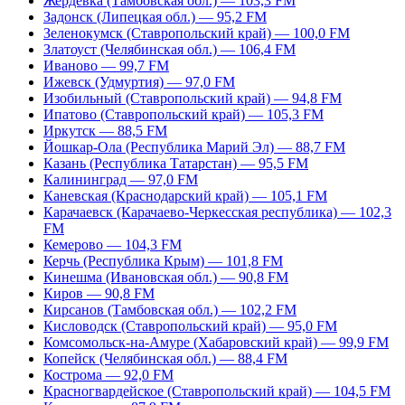
Жердевка (Тамбовская обл.) — 103,3 FM
Задонск (Липецкая обл.) — 95,2 FM
Зеленокумск (Ставропольский край) — 100,0 FM
Златоуст (Челябинская обл.) — 106,4 FM
Иваново — 99,7 FM
Ижевск (Удмуртия) — 97,0 FM
Изобильный (Ставропольский край) — 94,8 FM
Ипатово (Ставропольский край) — 105,3 FM
Иркутск — 88,5 FM
Йошкар-Ола (Республика Марий Эл) — 88,7 FM
Казань (Республика Татарстан) — 95,5 FM
Калининград — 97,0 FM
Каневская (Краснодарский край) — 105,1 FM
Карачаевск (Карачаево-Черкесская республика) — 102,3
FM
Кемерово — 104,3 FM
Керчь (Республика Крым) — 101,8 FM
Кинешма (Ивановская обл.) — 90,8 FM
Киров — 90,8 FM
Кирсанов (Тамбовская обл.) — 102,2 FM
Кисловодск (Ставропольский край) — 95,0 FM
Комсомольск-на-Амуре (Хабаровский край) — 99,9 FM
Копейск (Челябинская обл.) — 88,4 FM
Кострома — 92,0 FM
Красногвардейское (Ставропольский край) — 104,5 FM