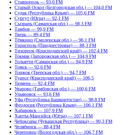
Ставрополь — 93,0 FM
Старый Оскол (Белгородская обл.) — 104,0 FM
Судак (Республика Крым) — 105,6 FM
Сургут (Югра) — 92,1 FM
Сызрань (Самарская обл.) — 98,3 FM
Тамбов — 99,9 FM
Тверь — 89,4 FM
Тёмкино (Смоленская обл.) — 96,1 FM
Тирасполь (Приднестровье) — 88,3 FM
Тихорецк (Краснодарский край) — 102,4 FM
Токмак (Запорожская обл.) — 104,9 FM
Тольятти (Самарская обл.) — 94,9 FM
Томск — 92,6 FM
Торжок (Тверская обл.) — 94,7 FM
Туапсе (Краснодарский край) — 106,5
Тюмень — 92,4 FM
Уварово (Тамбовская обл.) — 100,6 FM
Ульяновск — 93,6 FM
Уфа (Республика Башкортостан) — 98,8 FM
Феодосия (Республика Крым) — 106,1 FM
Хабаровск — 107,9 FM
Ханты-Мансийск (Югра) — 107,1 FM
Чебоксары (Чувашская Республика) — 90,3 FM
Челябинск — 88,4 FM
Череповец (Вологодская обл.) — 106,7 FM