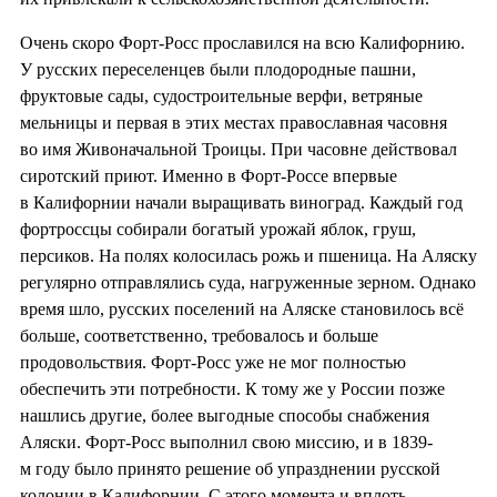
Очень скоро Форт-Росс прославился на всю Калифорнию.
У русских переселенцев были плодородные пашни,
фруктовые сады, судостроительные верфи, ветряные
мельницы и первая в этих местах православная часовня
во имя Живоначальной Троицы. При часовне действовал
сиротский приют. Именно в Форт-Россе впервые
в Калифорнии начали выращивать виноград. Каждый год
фортроссцы собирали богатый урожай яблок, груш,
персиков. На полях колосилась рожь и пшеница. На Аляску
регулярно отправлялись суда, нагруженные зерном. Однако
время шло, русских поселений на Аляске становилось всё
больше, соответственно, требовалось и больше
продовольствия. Форт-Росс уже не мог полностью
обеспечить эти потребности. К тому же у России позже
нашлись другие, более выгодные способы снабжения
Аляски. Форт-Росс выполнил свою миссию, и в 1839-
м году было принято решение об упразднении русской
колонии в Калифорнии. С этого момента и вплоть