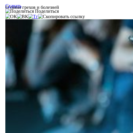
Скачать
О связи грехов и болезней
Поделиться