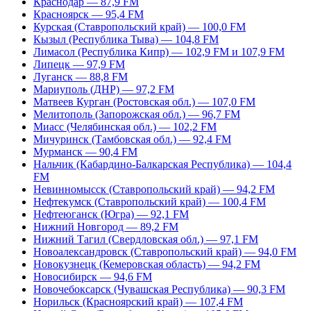
Краснодар — 87,9 FM
Красноярск — 95,4 FM
Курская (Ставропольский край) — 100,0 FM
Кызыл (Республика Тыва) — 104,8 FM
Лимасол (Республика Кипр) — 102,9 FM и 107,9 FM
Липецк — 97,9 FM
Луганск — 88,8 FM
Мариуполь (ДНР) — 97,2 FM
Матвеев Курган (Ростовская обл.) — 107,0 FM
Мелитополь (Запорожская обл.) — 96,7 FM
Миасс (Челябинская обл.) — 102,2 FM
Мичуринск (Тамбовская обл.) — 92,4 FM
Мурманск — 90,4 FM
Нальчик (Кабардино-Балкарская Республика) — 104,4
FM
Невинномысск (Ставропольский край) — 94,2 FM
Нефтекумск (Ставропольский край) — 100,4 FM
Нефтеюганск (Югра) — 92,1 FM
Нижний Новгород — 89,2 FM
Нижний Тагил (Свердловская обл.) — 97,1 FM
Новоалександровск (Ставропольский край) — 94,0 FM
Новокузнецк (Кемеровская область) — 94,2 FM
Новосибирск — 94,6 FM
Новочебоксарск (Чувашская Республика) — 90,3 FM
Норильск (Красноярский край) — 107,4 FM