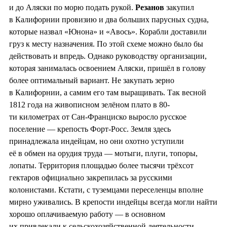
и до Аляски по морю подать рукой.
Резанов
закупил
в Калифорнии провизию и два больших парусных судна,
которые назвал «Юнона» и «Авось». Корабли доставили
груз к месту назначения. По этой схеме можно было бы
действовать и впредь. Однако руководству организации,
которая занималась освоением Аляски, пришёл в голову
более оптимальный вариант. Не закупать зерно
в Калифорнии, а самим его там выращивать. Так весной
1812 года на живописном зелёном плато в 80-
ти километрах от Сан-Франциско выросло русское
поселение — крепость Форт-Росс. Земля здесь
принадлежала индейцам, но они охотно уступили
её в обмен на орудия труда — мотыги, плуги, топоры,
лопаты. Территория площадью более тысячи трёхсот
гектаров официально закрепилась за русскими
колонистами. Кстати, с туземцами переселенцы вполне
мирно уживались. В крепости индейцы всегда могли найти
хорошо оплачиваемую работу — в основном
их привлекали к сельскохозяйственной деятельности.