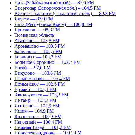
Чита (Забайкальский край) — 87,6 FM
Энергодар (Запорожская обл.) – 104,5 FM
Южно-Сахалинск (Сахалинская обл.) — 89,3 FM
Якутск — 87,9 FM
Ялта (Республика Крым) — 106,8 FM
Ярославль — 98,3 FM
Тюменская область:
Абатское — 103,8 FM
Аромашево — 103,5 FM
Байкалово — 105,5 FM
Бердюжье — 103,2 FM
Большое Сорокино — 102,7 FM
Вагай — 97,0 FM
Викулово — 103,6 FM
Голышманово — 105,4 FM
Демьянское — 102,6 FM
Ермаки — 103,3 FM
Заводоуковск — 103,3 FM
Ингаир — 103,2 FM
Исетское — 102,9 FM
Ишим — 104,9 FM
Казанское — 100,2 FM
Нагорный — 100,4 FM
Нижняя Тавда — 101,2 FM
Новоалександровка — 100,2 FM