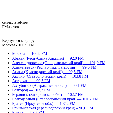
сейчас в эфире
FM-поток
Вернуться к эфиру
Москва - 100,9 FM
Москва — 100,9 FM
Абакан (Республика Хакасия) — 92,0 FM
Александровское (Ставропольский край) — 101,9 FM
Альметьевск (Республика Татарстан) — 99,6 FM
Анапа (Краснодарский край) — 90,5 FM
Арзгир (Ставропольский край) — 103,8 FM
Астрахань — 90,5 FM
Ахтубинск (Астраханская обл.) — 99,1 FM
Белгород — 103,2 FM
Бердянск (Запорожская обл.) — 102,7 FM
Благодарный (Ставропольский край) — 101,2 FM
Братск (Иркутская обл.) — 107,2 FM
Бриньковская (Краснодарский край) – 96,8 FM
Брянск — 98,2 FM