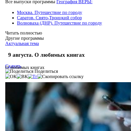
Все выпуски программы
География ВЕРЫ:
Москва. Путешествие по городу
Саратов. Свято-Троицкий собор
Волноваха (ДНР). Путешествие по городу
Читать полностью
Другие программы
Актуальная тема
9 августа. О любимых книгах
Скачать
О любимых книгах
Поделиться