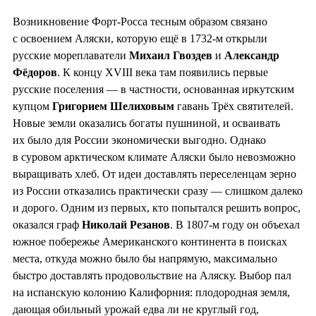
Возникновение Форт-Росса тесным образом связано
с освоением Аляски, которую ещё в 1732-м открыли
русские мореплаватели
Михаил Гвоздев
и
Александр
Фёдоров
. К концу XVIII века там появились первые
русские поселения — в частности, основанная иркутским
купцом
Григорием Шелиховым
гавань Трёх святителей.
Новые земли оказались богаты пушниной, и осваивать
их было для России экономически выгодно. Однако
в суровом арктическом климате Аляски было невозможно
выращивать хлеб. От идеи доставлять переселенцам зерно
из России отказались практически сразу — слишком далеко
и дорого. Одним из первых, кто попытался решить вопрос,
оказался граф
Николай Резанов
. В 1807-м году он объехал
южное побережье Американского континента в поисках
места, откуда можно было бы напрямую, максимально
быстро доставлять продовольствие на Аляску. Выбор пал
на испанскую колонию Калифорния: плодородная земля,
дающая обильный урожай едва ли не круглый год,