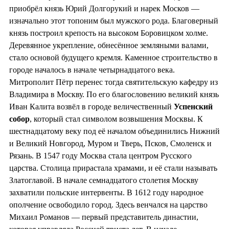
приобрёл князь Юрий Долгорукий и нарек Москов —
изначально этот топоним был мужского рода. Благоверный
князь построил крепость на высоком Боровицком холме.
Деревянное укрепление, обнесённое земляными валами,
стало основой будущего кремля. Каменное строительство в
городе началось в начале четырнадцатого века.
Митрополит Пётр перенес тогда святительскую кафедру из
Владимира в Москву. По его благословению великий князь
Иван Калита возвёл в городе величественный
Успенский
собор
, который стал символом возвышения Москвы. К
шестнадцатому веку под её началом объединились Нижний
и Великий Новгород, Муром и Тверь, Псков, Смоленск и
Рязань. В 1547 году Москва стала центром Русского
царства. Столица прирастала храмами, и её стали называть
Златоглавой. В начале семнадцатого столетия Москву
захватили польские интервенты. В 1612 году народное
ополчение освободило город. Здесь венчался на царство
Михаил Романов — первый представитель династии,