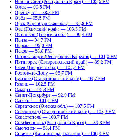
Новый Свет (Республика Крым) — 105,6 FM
Омск — 90,5 FM
Оренбург — 88,3 FM
Орёл — 95,6 FM
Орск (Оренбургская обл.) — 95,8 FM
Оса (Пермский край) — 103,3 FM
Осташков (Тверская обл.) — 99,4 FM
Пенза — 94,7 FM
Пермь — 95,0 FM
Псков — 88,8 FM
Петрозаводск (Республика Карелия) — 101,0 FM
Пятигорск (Ставропольский край) — 89,2 FM
Ржев (Тверская обл.) — 102,4 FM
Ростов-на-Дону — 95,7 FM
Русское (Ставропольский край) — 99,7 FM
Рязань — 102,5 FM
Самара — 96,8 FM
Санкт-Петербург — 92,9 FM
Саратов — 101,1 FM
Саргатское (Омская обл.) — 107,5 FM
Светлоград (Ставропольский край) — 103,3 FM
Севастополь — 103,7 FM
Симферополь (Республика Крым) — 89,3 FM
Смоленск — 88,4 FM
Советск (Калининградская обл.) — 106,9 FM