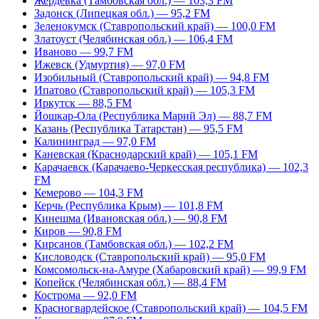
Жердевка (Тамбовская обл.) — 103,3 FM
Задонск (Липецкая обл.) — 95,2 FM
Зеленокумск (Ставропольский край) — 100,0 FM
Златоуст (Челябинская обл.) — 106,4 FM
Иваново — 99,7 FM
Ижевск (Удмуртия) — 97,0 FM
Изобильный (Ставропольский край) — 94,8 FM
Ипатово (Ставропольский край) — 105,3 FM
Иркутск — 88,5 FM
Йошкар-Ола (Республика Марий Эл) — 88,7 FM
Казань (Республика Татарстан) — 95,5 FM
Калининград — 97,0 FM
Каневская (Краснодарский край) — 105,1 FM
Карачаевск (Карачаево-Черкесская республика) — 102,3
FM
Кемерово — 104,3 FM
Керчь (Республика Крым) — 101,8 FM
Кинешма (Ивановская обл.) — 90,8 FM
Киров — 90,8 FM
Кирсанов (Тамбовская обл.) — 102,2 FM
Кисловодск (Ставропольский край) — 95,0 FM
Комсомольск-на-Амуре (Хабаровский край) — 99,9 FM
Копейск (Челябинская обл.) — 88,4 FM
Кострома — 92,0 FM
Красногвардейское (Ставропольский край) — 104,5 FM