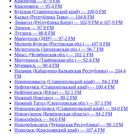
Краснодар — 87,9 FM
Красноярск — 95,4 FM
Курская (Ставропольский край) — 100,0 FM
Кызыл (Республика Тыва) — 104,8 FM
Лимасол (Республика Кипр) — 102,9 FM и 107,9 FM
Липецк — 97,9 FM
Луганск — 88,8 FM
Мариуполь (ДНР) — 97,2 FM
Матвеев Курган (Ростовская обл.) — 107,0 FM
Мелитополь (Запорожская обл.) — 96,7 FM
Миасс (Челябинская обл.) — 102,2 FM
Мичуринск (Тамбовская обл.) — 92,4 FM
Мурманск — 90,4 FM
Нальчик (Кабардино-Балкарская Республика) — 104,4
FM
Невинномысск (Ставропольский край) — 94,2 FM
Нефтекумск (Ставропольский край) — 100,4 FM
Нефтеюганск (Югра) — 92,1 FM
Нижний Новгород — 89,2 FM
Нижний Тагил (Свердловская обл.) — 97,1 FM
Новоалександровск (Ставропольский край) — 94,0 FM
Новокузнецк (Кемеровская область) — 94,2 FM
Новосибирск — 94,6 FM
Новочебоксарск (Чувашская Республика) — 90,3 FM
Норильск (Красноярский край) — 107,4 FM