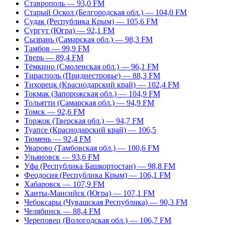
Ставрополь — 93,0 FM
Старый Оскол (Белгородская обл.) — 104,0 FM
Судак (Республика Крым) — 105,6 FM
Сургут (Югра) — 92,1 FM
Сызрань (Самарская обл.) — 98,3 FM
Тамбов — 99,9 FM
Тверь — 89,4 FM
Тёмкино (Смоленская обл.) — 96,1 FM
Тирасполь (Приднестровье) — 88,3 FM
Тихорецк (Краснодарский край) — 102,4 FM
Токмак (Запорожская обл.) — 104,9 FM
Тольятти (Самарская обл.) — 94,9 FM
Томск — 92,6 FM
Торжок (Тверская обл.) — 94,7 FM
Туапсе (Краснодарский край) — 106,5
Тюмень — 92,4 FM
Уварово (Тамбовская обл.) — 100,6 FM
Ульяновск — 93,6 FM
Уфа (Республика Башкортостан) — 98,8 FM
Феодосия (Республика Крым) — 106,1 FM
Хабаровск — 107,9 FM
Ханты-Мансийск (Югра) — 107,1 FM
Чебоксары (Чувашская Республика) — 90,3 FM
Челябинск — 88,4 FM
Череповец (Вологодская обл.) — 106,7 FM