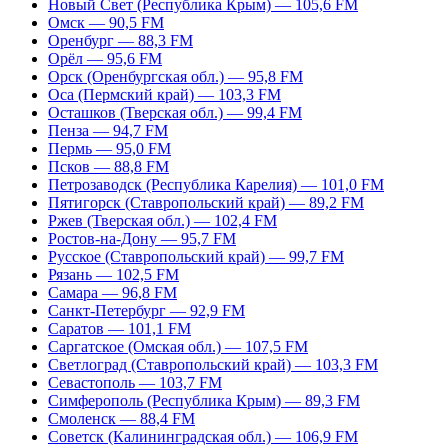
Новый Свет (Республика Крым) — 105,6 FM
Омск — 90,5 FM
Оренбург — 88,3 FM
Орёл — 95,6 FM
Орск (Оренбургская обл.) — 95,8 FM
Оса (Пермский край) — 103,3 FM
Осташков (Тверская обл.) — 99,4 FM
Пенза — 94,7 FM
Пермь — 95,0 FM
Псков — 88,8 FM
Петрозаводск (Республика Карелия) — 101,0 FM
Пятигорск (Ставропольский край) — 89,2 FM
Ржев (Тверская обл.) — 102,4 FM
Ростов-на-Дону — 95,7 FM
Русское (Ставропольский край) — 99,7 FM
Рязань — 102,5 FM
Самара — 96,8 FM
Санкт-Петербург — 92,9 FM
Саратов — 101,1 FM
Саргатское (Омская обл.) — 107,5 FM
Светлоград (Ставропольский край) — 103,3 FM
Севастополь — 103,7 FM
Симферополь (Республика Крым) — 89,3 FM
Смоленск — 88,4 FM
Советск (Калининградская обл.) — 106,9 FM