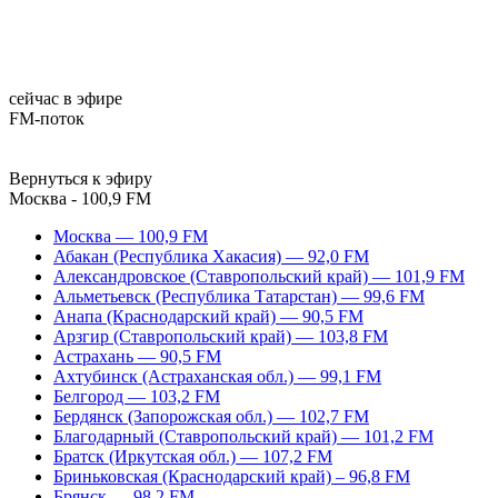
сейчас в эфире
FM-поток
Вернуться к эфиру
Москва - 100,9 FM
Москва — 100,9 FM
Абакан (Республика Хакасия) — 92,0 FM
Александровское (Ставропольский край) — 101,9 FM
Альметьевск (Республика Татарстан) — 99,6 FM
Анапа (Краснодарский край) — 90,5 FM
Арзгир (Ставропольский край) — 103,8 FM
Астрахань — 90,5 FM
Ахтубинск (Астраханская обл.) — 99,1 FM
Белгород — 103,2 FM
Бердянск (Запорожская обл.) — 102,7 FM
Благодарный (Ставропольский край) — 101,2 FM
Братск (Иркутская обл.) — 107,2 FM
Бриньковская (Краснодарский край) – 96,8 FM
Брянск — 98,2 FM