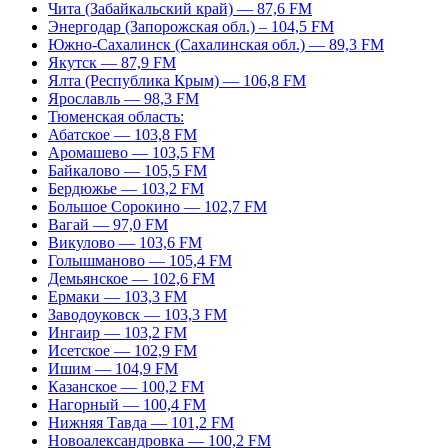
Чита (Забайкальский край) — 87,6 FM
Энергодар (Запорожская обл.) – 104,5 FM
Южно-Сахалинск (Сахалинская обл.) — 89,3 FM
Якутск — 87,9 FM
Ялта (Республика Крым) — 106,8 FM
Ярославль — 98,3 FM
Тюменская область:
Абатское — 103,8 FM
Аромашево — 103,5 FM
Байкалово — 105,5 FM
Бердюжье — 103,2 FM
Большое Сорокино — 102,7 FM
Вагай — 97,0 FM
Викулово — 103,6 FM
Голышманово — 105,4 FM
Демьянское — 102,6 FM
Ермаки — 103,3 FM
Заводоуковск — 103,3 FM
Ингаир — 103,2 FM
Исетское — 102,9 FM
Ишим — 104,9 FM
Казанское — 100,2 FM
Нагорный — 100,4 FM
Нижняя Тавда — 101,2 FM
Новоалександровка — 100,2 FM