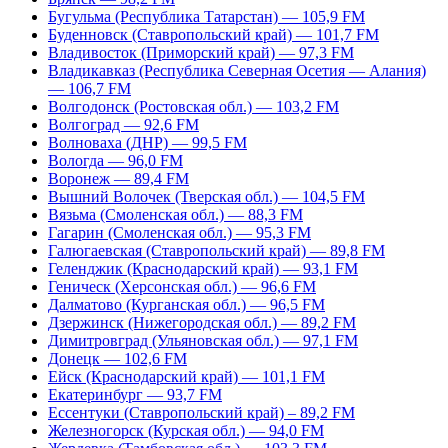
Бугульма (Республика Татарстан) — 105,9 FM
Буденновск (Ставропольский край) — 101,7 FM
Владивосток (Приморский край) — 97,3 FM
Владикавказ (Республика Северная Осетия — Алания)
— 106,7 FM
Волгодонск (Ростовская обл.) — 103,2 FM
Волгоград — 92,6 FM
Волноваха (ДНР) — 99,5 FM
Вологда — 96,0 FM
Воронеж — 89,4 FM
Вышний Волочек (Тверская обл.) — 104,5 FM
Вязьма (Смоленская обл.) — 88,3 FM
Гагарин (Смоленская обл.) — 95,3 FM
Галюгаевская (Ставропольский край) — 89,8 FM
Геленджик (Краснодарский край) — 93,1 FM
Геническ (Херсонская обл.) — 96,6 FM
Далматово (Курганская обл.) — 96,5 FM
Дзержинск (Нижегородская обл.) — 89,2 FM
Димитровград (Ульяновская обл.) — 97,1 FM
Донецк — 102,6 FM
Ейск (Краснодарский край) — 101,1 FM
Екатеринбург — 93,7 FM
Ессентуки (Ставропольский край) – 89,2 FM
Железногорск (Курская обл.) — 94,0 FM