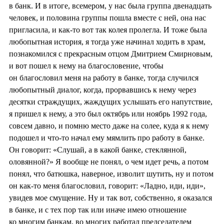
в банк. И в итоге, всемером, у нас была группа двенадцать
человек, и половина группы пошла вместе с ней, она нас
пригласила, и как-то вот так колея пролегла. И тоже была
любопытная история, я тогда уже начинал ходить в храм,
познакомился с прекрасным отцом Дмитрием Смирновым,
и вот пошел к нему на благословение, чтобы
он благословил меня на работу в банке, тогда случился
любопытный диалог, когда, прорвавшись к нему через
десятки страждущих, жаждущих услышать его напутствие,
я пришел к нему, а это был октябрь или ноябрь 1992 года,
совсем давно, и помню место даже на солее, куда я к нему
подошел и что-то начал ему мямлить про работу в банке.
Он говорит: «Слушай, а в какой банке, стеклянной,
оловянной?» Я вообще не понял, о чем идет речь, а потом
понял, что батюшка, наверное, изволит шутить, ну и потом
он как-то меня благословил, говорит: «Ладно, иди, иди»,
увидев мое смущение. Ну и так вот, собственно, я оказался
в банке, и с тех пор так или иначе имею отношение
ко многим банкам, во многих работал председателем