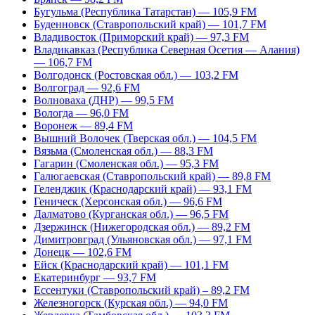
Бугульма (Республика Татарстан) — 105,9 FM
Буденновск (Ставропольский край) — 101,7 FM
Владивосток (Приморский край) — 97,3 FM
Владикавказ (Республика Северная Осетия — Алания)
— 106,7 FM
Волгодонск (Ростовская обл.) — 103,2 FM
Волгоград — 92,6 FM
Волноваха (ДНР) — 99,5 FM
Вологда — 96,0 FM
Воронеж — 89,4 FM
Вышний Волочек (Тверская обл.) — 104,5 FM
Вязьма (Смоленская обл.) — 88,3 FM
Гагарин (Смоленская обл.) — 95,3 FM
Галюгаевская (Ставропольский край) — 89,8 FM
Геленджик (Краснодарский край) — 93,1 FM
Геническ (Херсонская обл.) — 96,6 FM
Далматово (Курганская обл.) — 96,5 FM
Дзержинск (Нижегородская обл.) — 89,2 FM
Димитровград (Ульяновская обл.) — 97,1 FM
Донецк — 102,6 FM
Ейск (Краснодарский край) — 101,1 FM
Екатеринбург — 93,7 FM
Ессентуки (Ставропольский край) – 89,2 FM
Железногорск (Курская обл.) — 94,0 FM