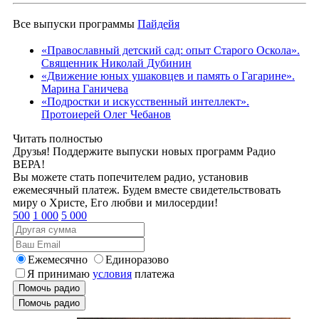
Все выпуски программы
Пайдейя
«Православный детский сад: опыт Старого Оскола».
Священник Николай Дубинин
«Движение юных ушаковцев и память о Гагарине».
Марина Ганичева
«Подростки и искусственный интеллект».
Протоиерей Олег Чебанов
Читать полностью
Друзья! Поддержите выпуски новых программ Радио
ВЕРА!
Вы можете стать попечителем радио, установив
ежемесячный платеж. Будем вместе свидетельствовать
миру о Христе, Его любви и милосердии!
500
1 000
5 000
Ежемесячно
Единоразово
Я принимаю
условия
платежа
Помочь радио
Помочь радио