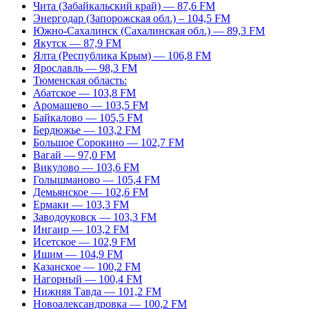
Чита (Забайкальский край) — 87,6 FM
Энергодар (Запорожская обл.) – 104,5 FM
Южно-Сахалинск (Сахалинская обл.) — 89,3 FM
Якутск — 87,9 FM
Ялта (Республика Крым) — 106,8 FM
Ярославль — 98,3 FM
Тюменская область:
Абатское — 103,8 FM
Аромашево — 103,5 FM
Байкалово — 105,5 FM
Бердюжье — 103,2 FM
Большое Сорокино — 102,7 FM
Вагай — 97,0 FM
Викулово — 103,6 FM
Голышманово — 105,4 FM
Демьянское — 102,6 FM
Ермаки — 103,3 FM
Заводоуковск — 103,3 FM
Ингаир — 103,2 FM
Исетское — 102,9 FM
Ишим — 104,9 FM
Казанское — 100,2 FM
Нагорный — 100,4 FM
Нижняя Тавда — 101,2 FM
Новоалександровка — 100,2 FM