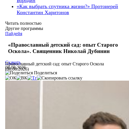
Бородин
«Как выбрать спутника жизни?» Протоиерей
Константин Харитонов
Читать полностью
Другие программы
Пайдейя
«Православный детский сад: опыт Старого
Оскола». Священник Николай Дубинин
Скачать
Православный детский сад: опыт Старого Оскола
08.08.2026
(08.08.2026)
Поделиться