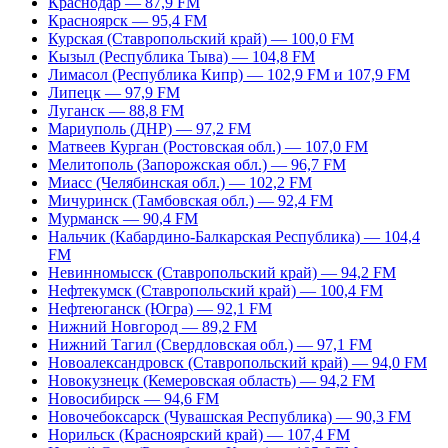
Краснодар — 87,9 FM
Красноярск — 95,4 FM
Курская (Ставропольский край) — 100,0 FM
Кызыл (Республика Тыва) — 104,8 FM
Лимасол (Республика Кипр) — 102,9 FM и 107,9 FM
Липецк — 97,9 FM
Луганск — 88,8 FM
Мариуполь (ДНР) — 97,2 FM
Матвеев Курган (Ростовская обл.) — 107,0 FM
Мелитополь (Запорожская обл.) — 96,7 FM
Миасс (Челябинская обл.) — 102,2 FM
Мичуринск (Тамбовская обл.) — 92,4 FM
Мурманск — 90,4 FM
Нальчик (Кабардино-Балкарская Республика) — 104,4
FM
Невинномысск (Ставропольский край) — 94,2 FM
Нефтекумск (Ставропольский край) — 100,4 FM
Нефтеюганск (Югра) — 92,1 FM
Нижний Новгород — 89,2 FM
Нижний Тагил (Свердловская обл.) — 97,1 FM
Новоалександровск (Ставропольский край) — 94,0 FM
Новокузнецк (Кемеровская область) — 94,2 FM
Новосибирск — 94,6 FM
Новочебоксарск (Чувашская Республика) — 90,3 FM
Норильск (Красноярский край) — 107,4 FM