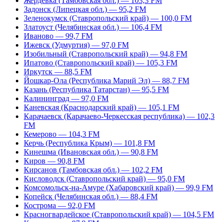
Жердевка (Тамбовская обл.) — 103,3 FM
Задонск (Липецкая обл.) — 95,2 FM
Зеленокумск (Ставропольский край) — 100,0 FM
Златоуст (Челябинская обл.) — 106,4 FM
Иваново — 99,7 FM
Ижевск (Удмуртия) — 97,0 FM
Изобильный (Ставропольский край) — 94,8 FM
Ипатово (Ставропольский край) — 105,3 FM
Иркутск — 88,5 FM
Йошкар-Ола (Республика Марий Эл) — 88,7 FM
Казань (Республика Татарстан) — 95,5 FM
Калининград — 97,0 FM
Каневская (Краснодарский край) — 105,1 FM
Карачаевск (Карачаево-Черкесская республика) — 102,3
FM
Кемерово — 104,3 FM
Керчь (Республика Крым) — 101,8 FM
Кинешма (Ивановская обл.) — 90,8 FM
Киров — 90,8 FM
Кирсанов (Тамбовская обл.) — 102,2 FM
Кисловодск (Ставропольский край) — 95,0 FM
Комсомольск-на-Амуре (Хабаровский край) — 99,9 FM
Копейск (Челябинская обл.) — 88,4 FM
Кострома — 92,0 FM
Красногвардейское (Ставропольский край) — 104,5 FM