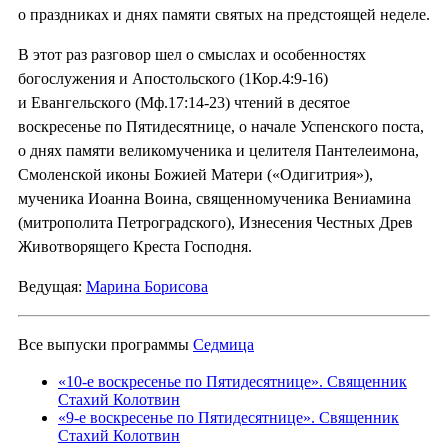
о праздниках и днях памяти святых на предстоящей неделе.
В этот раз разговор шел о смыслах и особенностях
богослужения и Апостольского (1Кор.4:9-16)
и Евангельского (Мф.17:14-23) чтений в десятое
воскресенье по Пятидесятнице, о начале Успенского поста,
о днях памяти великомученика и целителя Пантелеимона,
Смоленской иконы Божией Матери («Одигитрия»),
мученика Иоанна Воина, священномученика Вениамина
(митрополита Петроградского), Изнесения Честных Древ
Животворящего Креста Господня.
Ведущая:
Марина Борисова
Все выпуски программы
Седмица
«10-е воскресенье по Пятидесятнице». Священник
Стахий Колотвин
«9-е воскресенье по Пятидесятнице». Священник
Стахий Колотвин