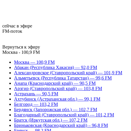
сейчас в эфире
FM-поток
Вернуться к эфиру
Москва - 100,9 FM
Москва — 100,9 FM
Абакан (Республика Хакасия) — 92,0 FM
Александровское (Ставропольский край) — 101,9 FM
Альметьевск (Республика Татарстан) — 99,6 FM
Анапа (Краснодарский край) — 90,5 FM
Арзгир (Ставропольский край) — 103,8 FM
Астрахань — 90,5 FM
Ахтубинск (Астраханская обл.) — 99,1 FM
Белгород — 103,2 FM
Бердянск (Запорожская обл.) — 102,7 FM
Благодарный (Ставропольский край) — 101,2 FM
Братск (Иркутская обл.) — 107,2 FM
Бриньковская (Краснодарский край) – 96,8 FM
Брянск — 98,2 FM