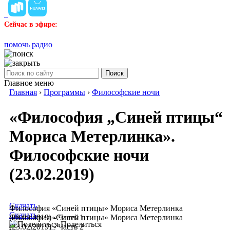
Сейчас в эфире:
помочь радио
Поиск
Главное меню
Главная
›
Программы
›
Философские ночи
«Философия „Синей птицы“
Мориса Метерлинка».
Философские ночи
(23.02.2019)
Скачать
Философия «Синей птицы» Мориса Метерлинка
Скачать
(23.02.2019) - Часть 1
Философия «Синей птицы» Мориса Метерлинка
Поделиться
(23.02.2019) - Часть 2