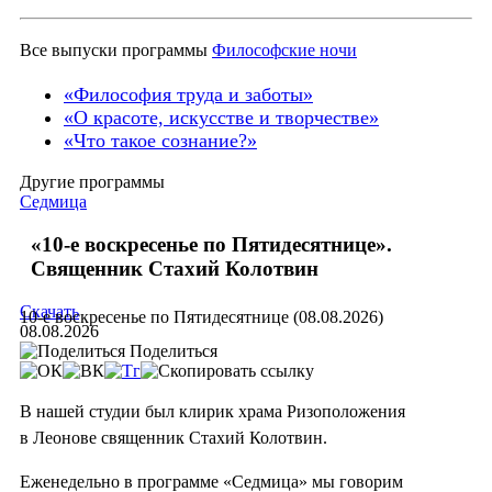
Все выпуски программы
Философские ночи
«Философия труда и заботы»
«О красоте, искусстве и творчестве»
«Что такое сознание?»
Другие программы
Седмица
«10-е воскресенье по Пятидесятнице».
Священник Стахий Колотвин
Скачать
10-е воскресенье по Пятидесятнице (08.08.2026)
08.08.2026
Поделиться
В нашей студии был клирик храма Ризоположения
в Леонове священник Стахий Колотвин.
Еженедельно в программе «Седмица» мы говорим