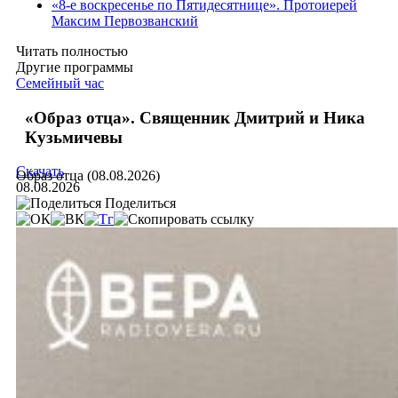
«8-е воскресенье по Пятидесятнице». Протоиерей
Максим Первозванский
Читать полностью
Другие программы
Семейный час
«Образ отца». Священник Дмитрий и Ника
Кузьмичевы
Скачать
Образ отца (08.08.2026)
08.08.2026
Поделиться