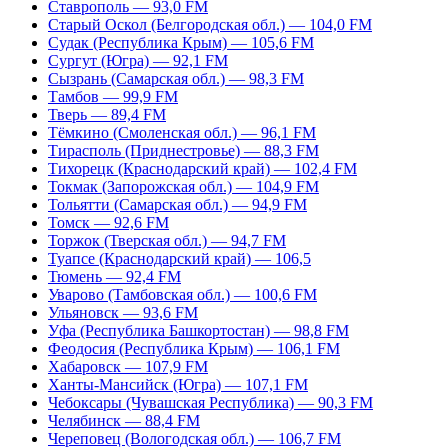
Ставрополь — 93,0 FM
Старый Оскол (Белгородская обл.) — 104,0 FM
Судак (Республика Крым) — 105,6 FM
Сургут (Югра) — 92,1 FM
Сызрань (Самарская обл.) — 98,3 FM
Тамбов — 99,9 FM
Тверь — 89,4 FM
Тёмкино (Смоленская обл.) — 96,1 FM
Тирасполь (Приднестровье) — 88,3 FM
Тихорецк (Краснодарский край) — 102,4 FM
Токмак (Запорожская обл.) — 104,9 FM
Тольятти (Самарская обл.) — 94,9 FM
Томск — 92,6 FM
Торжок (Тверская обл.) — 94,7 FM
Туапсе (Краснодарский край) — 106,5
Тюмень — 92,4 FM
Уварово (Тамбовская обл.) — 100,6 FM
Ульяновск — 93,6 FM
Уфа (Республика Башкортостан) — 98,8 FM
Феодосия (Республика Крым) — 106,1 FM
Хабаровск — 107,9 FM
Ханты-Мансийск (Югра) — 107,1 FM
Чебоксары (Чувашская Республика) — 90,3 FM
Челябинск — 88,4 FM
Череповец (Вологодская обл.) — 106,7 FM