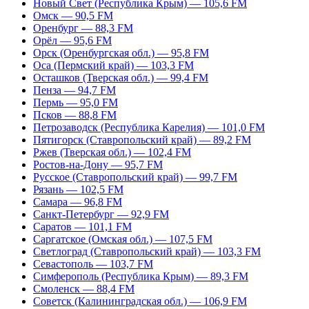
Новый Свет (Республика Крым) — 105,6 FM
Омск — 90,5 FM
Оренбург — 88,3 FM
Орёл — 95,6 FM
Орск (Оренбургская обл.) — 95,8 FM
Оса (Пермский край) — 103,3 FM
Осташков (Тверская обл.) — 99,4 FM
Пенза — 94,7 FM
Пермь — 95,0 FM
Псков — 88,8 FM
Петрозаводск (Республика Карелия) — 101,0 FM
Пятигорск (Ставропольский край) — 89,2 FM
Ржев (Тверская обл.) — 102,4 FM
Ростов-на-Дону — 95,7 FM
Русское (Ставропольский край) — 99,7 FM
Рязань — 102,5 FM
Самара — 96,8 FM
Санкт-Петербург — 92,9 FM
Саратов — 101,1 FM
Саргатское (Омская обл.) — 107,5 FM
Светлоград (Ставропольский край) — 103,3 FM
Севастополь — 103,7 FM
Симферополь (Республика Крым) — 89,3 FM
Смоленск — 88,4 FM
Советск (Калининградская обл.) — 106,9 FM