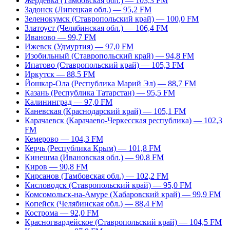
Жердевка (Тамбовская обл.) — 103,3 FM
Задонск (Липецкая обл.) — 95,2 FM
Зеленокумск (Ставропольский край) — 100,0 FM
Златоуст (Челябинская обл.) — 106,4 FM
Иваново — 99,7 FM
Ижевск (Удмуртия) — 97,0 FM
Изобильный (Ставропольский край) — 94,8 FM
Ипатово (Ставропольский край) — 105,3 FM
Иркутск — 88,5 FM
Йошкар-Ола (Республика Марий Эл) — 88,7 FM
Казань (Республика Татарстан) — 95,5 FM
Калининград — 97,0 FM
Каневская (Краснодарский край) — 105,1 FM
Карачаевск (Карачаево-Черкесская республика) — 102,3
FM
Кемерово — 104,3 FM
Керчь (Республика Крым) — 101,8 FM
Кинешма (Ивановская обл.) — 90,8 FM
Киров — 90,8 FM
Кирсанов (Тамбовская обл.) — 102,2 FM
Кисловодск (Ставропольский край) — 95,0 FM
Комсомольск-на-Амуре (Хабаровский край) — 99,9 FM
Копейск (Челябинская обл.) — 88,4 FM
Кострома — 92,0 FM
Красногвардейское (Ставропольский край) — 104,5 FM