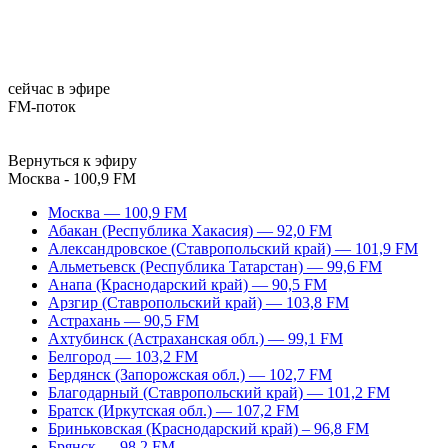
сейчас в эфире
FM-поток
Вернуться к эфиру
Москва - 100,9 FM
Москва — 100,9 FM
Абакан (Республика Хакасия) — 92,0 FM
Александровское (Ставропольский край) — 101,9 FM
Альметьевск (Республика Татарстан) — 99,6 FM
Анапа (Краснодарский край) — 90,5 FM
Арзгир (Ставропольский край) — 103,8 FM
Астрахань — 90,5 FM
Ахтубинск (Астраханская обл.) — 99,1 FM
Белгород — 103,2 FM
Бердянск (Запорожская обл.) — 102,7 FM
Благодарный (Ставропольский край) — 101,2 FM
Братск (Иркутская обл.) — 107,2 FM
Бриньковская (Краснодарский край) – 96,8 FM
Брянск — 98,2 FM