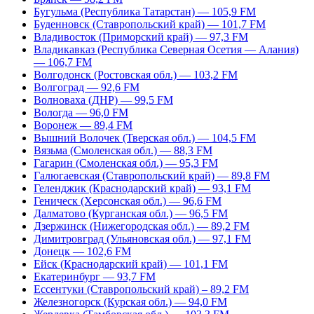
Бугульма (Республика Татарстан) — 105,9 FM
Буденновск (Ставропольский край) — 101,7 FM
Владивосток (Приморский край) — 97,3 FM
Владикавказ (Республика Северная Осетия — Алания)
— 106,7 FM
Волгодонск (Ростовская обл.) — 103,2 FM
Волгоград — 92,6 FM
Волноваха (ДНР) — 99,5 FM
Вологда — 96,0 FM
Воронеж — 89,4 FM
Вышний Волочек (Тверская обл.) — 104,5 FM
Вязьма (Смоленская обл.) — 88,3 FM
Гагарин (Смоленская обл.) — 95,3 FM
Галюгаевская (Ставропольский край) — 89,8 FM
Геленджик (Краснодарский край) — 93,1 FM
Геническ (Херсонская обл.) — 96,6 FM
Далматово (Курганская обл.) — 96,5 FM
Дзержинск (Нижегородская обл.) — 89,2 FM
Димитровград (Ульяновская обл.) — 97,1 FM
Донецк — 102,6 FM
Ейск (Краснодарский край) — 101,1 FM
Екатеринбург — 93,7 FM
Ессентуки (Ставропольский край) – 89,2 FM
Железногорск (Курская обл.) — 94,0 FM