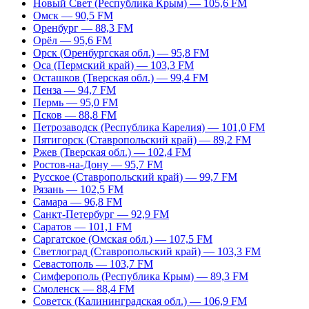
Новый Свет (Республика Крым) — 105,6 FM
Омск — 90,5 FM
Оренбург — 88,3 FM
Орёл — 95,6 FM
Орск (Оренбургская обл.) — 95,8 FM
Оса (Пермский край) — 103,3 FM
Осташков (Тверская обл.) — 99,4 FM
Пенза — 94,7 FM
Пермь — 95,0 FM
Псков — 88,8 FM
Петрозаводск (Республика Карелия) — 101,0 FM
Пятигорск (Ставропольский край) — 89,2 FM
Ржев (Тверская обл.) — 102,4 FM
Ростов-на-Дону — 95,7 FM
Русское (Ставропольский край) — 99,7 FM
Рязань — 102,5 FM
Самара — 96,8 FM
Санкт-Петербург — 92,9 FM
Саратов — 101,1 FM
Саргатское (Омская обл.) — 107,5 FM
Светлоград (Ставропольский край) — 103,3 FM
Севастополь — 103,7 FM
Симферополь (Республика Крым) — 89,3 FM
Смоленск — 88,4 FM
Советск (Калининградская обл.) — 106,9 FM