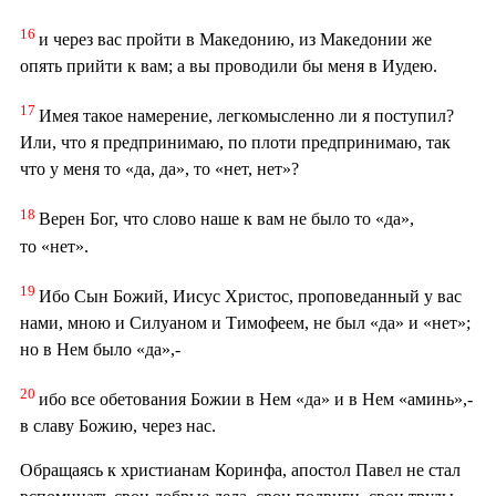
16
и через вас пройти в Македонию, из Македонии же
опять прийти к вам; а вы проводили бы меня в Иудею.
17
Имея такое намерение, легкомысленно ли я поступил?
Или, что я предпринимаю, по плоти предпринимаю, так
что у меня то «да, да», то «нет, нет»?
18
Верен Бог, что слово наше к вам не было то «да»,
то «нет».
19
Ибо Сын Божий, Иисус Христос, проповеданный у вас
нами, мною и Силуаном и Тимофеем, не был «да» и «нет»;
но в Нем было «да»,-
20
ибо все обетования Божии в Нем «да» и в Нем «аминь»,-
в славу Божию, через нас.
Обращаясь к христианам Коринфа, апостол Павел не стал