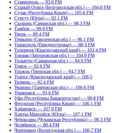
Ставрополь — 93,0 FM
Старый Оскол (Белгородская обл.) — 104,0 FM
Судак (Республика Крым) — 105,6 FM
Сургут (Югра) — 92,1 FM
Сызрань (Самарская обл.) — 98,3 FM
Тамбов — 99,9 FM
Тверь — 89,4 FM
Тёмкино (Смоленская обл.) — 96,1 FM
Тирасполь (Приднестровье) — 88,3 FM
Тихорецк (Краснодарский край) — 102,4 FM
Токмак (Запорожская обл.) — 104,9 FM
Тольятти (Самарская обл.) — 94,9 FM
Томск — 92,6 FM
Торжок (Тверская обл.) — 94,7 FM
Туапсе (Краснодарский край) — 106,5
Тюмень — 92,4 FM
Уварово (Тамбовская обл.) — 100,6 FM
Ульяновск — 93,6 FM
Уфа (Республика Башкортостан) — 98,8 FM
Феодосия (Республика Крым) — 106,1 FM
Хабаровск — 107,9 FM
Ханты-Мансийск (Югра) — 107,1 FM
Чебоксары (Чувашская Республика) — 90,3 FM
Челябинск — 88,4 FM
Череповец (Вологодская обл.) — 106,7 FM