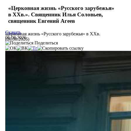
«Церковная жизнь «Русского зарубежья»
в ХХв.». Священник Илья Соловьев,
священник Евгений Агеев
Скачать
Церковная жизнь «Русского зарубежья» в ХХв.
06.08.2026
(06.08.2026)
Поделиться