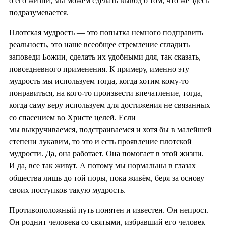
о его жизни, мы можем сделать вывод о том, что же здесь
подразумевается.
Плотская мудрость — это попытка немного подправить
реальность, это наше всеобщее стремление сгладить
заповеди Божии, сделать их удобными для, так сказать,
повседневного применения. К примеру, именно эту
мудрость мы используем тогда, когда хотим кому-то
понравиться, на кого-то произвести впечатление, тогда,
когда саму веру используем для достижения не связанных
со спасением во Христе целей. Если
мы выкручиваемся, подстраиваемся и хотя бы в малейшей
степени лукавим, то это и есть проявление плотской
мудрости. Да, она работает. Она помогает в этой жизни.
И да, все так живут. А потому мы нормальны в глазах
общества лишь до той поры, пока живём, беря за основу
своих поступков такую мудрость.
Противоположный путь понятен и известен. Он непрост.
Он роднит человека со святыми, избравший его человек