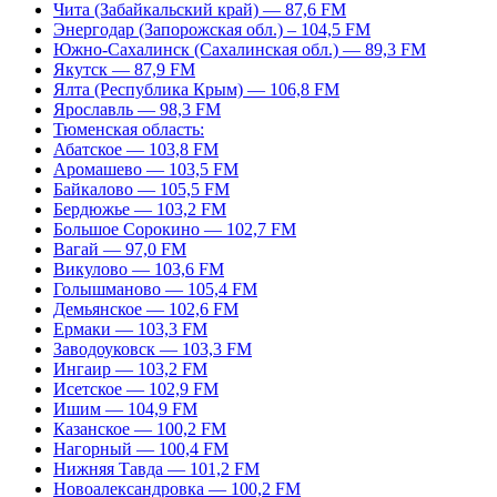
Чита (Забайкальский край) — 87,6 FM
Энергодар (Запорожская обл.) – 104,5 FM
Южно-Сахалинск (Сахалинская обл.) — 89,3 FM
Якутск — 87,9 FM
Ялта (Республика Крым) — 106,8 FM
Ярославль — 98,3 FM
Тюменская область:
Абатское — 103,8 FM
Аромашево — 103,5 FM
Байкалово — 105,5 FM
Бердюжье — 103,2 FM
Большое Сорокино — 102,7 FM
Вагай — 97,0 FM
Викулово — 103,6 FM
Голышманово — 105,4 FM
Демьянское — 102,6 FM
Ермаки — 103,3 FM
Заводоуковск — 103,3 FM
Ингаир — 103,2 FM
Исетское — 102,9 FM
Ишим — 104,9 FM
Казанское — 100,2 FM
Нагорный — 100,4 FM
Нижняя Тавда — 101,2 FM
Новоалександровка — 100,2 FM