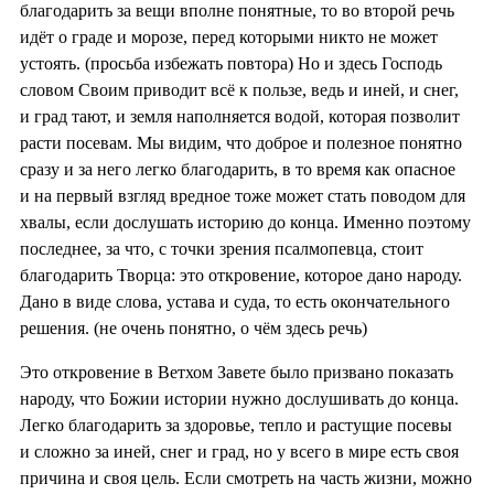
благодарить за вещи вполне понятные, то во второй речь
идёт о граде и морозе, перед которыми никто не может
устоять. (просьба избежать повтора) Но и здесь Господь
словом Своим приводит всё к пользе, ведь и иней, и снег,
и град тают, и земля наполняется водой, которая позволит
расти посевам. Мы видим, что доброе и полезное понятно
сразу и за него легко благодарить, в то время как опасное
и на первый взгляд вредное тоже может стать поводом для
хвалы, если дослушать историю до конца. Именно поэтому
последнее, за что, с точки зрения псалмопевца, стоит
благодарить Творца: это откровение, которое дано народу.
Дано в виде слова, устава и суда, то есть окончательного
решения. (не очень понятно, о чём здесь речь)
Это откровение в Ветхом Завете было призвано показать
народу, что Божии истории нужно дослушивать до конца.
Легко благодарить за здоровье, тепло и растущие посевы
и сложно за иней, снег и град, но у всего в мире есть своя
причина и своя цель. Если смотреть на часть жизни, можно