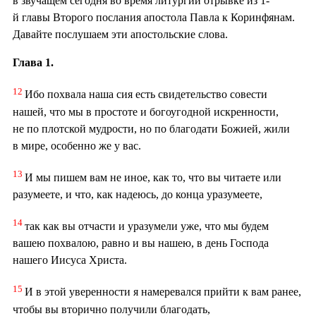
в звучащем сегодня во время литургии отрывке из 1-
й главы Второго послания апостола Павла к Коринфянам.
Давайте послушаем эти апостольские слова.
Глава 1.
12
Ибо похвала наша сия есть свидетельство совести
нашей, что мы в простоте и богоугодной искренности,
не по плотской мудрости, но по благодати Божией, жили
в мире, особенно же у вас.
13
И мы пишем вам не иное, как то, что вы читаете или
разумеете, и что, как надеюсь, до конца уразумеете,
14
так как вы отчасти и уразумели уже, что мы будем
вашею похвалою, равно и вы нашею, в день Господа
нашего Иисуса Христа.
15
И в этой уверенности я намеревался прийти к вам ранее,
чтобы вы вторично получили благодать,