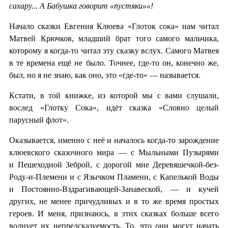
сахару... А Бабушка говорит «пустяки»«!
Начало сказки Евгения Клюева «Глоток сока» нам читал
Матвей Крючков, младший брат того самого мальчика,
которому я когда-то читал эту сказку вслух. Самого Матвея
в те времена ещё не было. Точнее, где-то он, конечно же,
был, но я не знаю, как оно, это «где-то» — называется.
Кстати, в той книжке, из которой мы с вами слушали,
вослед «Глотку Сока», идёт сказка «Словно целый
парусный флот».
Оказывается, именно с неё и началось когда-то зарождение
клюевского сказочного мира — с Мыльными Пузырями
и Пешеходной Зеброй, с дорогой мне Деревяшечкой-без-
Роду-и-Племени и с Язычком Пламени, с Капелькой Воды
и Постоянно-Вздрагивающей-Занавеской, — и кучей
других, не менее причудливых и в то же время простых
героев. И меня, признаюсь, в этих сказках больше всего
волнует их непредсказуемость. То, что они могут начать