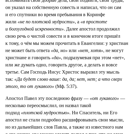
вспоминать свои добрые дела, свои подвиги, свои труды,
он указал на собственную совесть и написал, что он сам
и его спутники во время пребывания в Коринфе
жили
«не по плотской мудрости»
, а
«в простоте
и богоугодной искренности»
. Далее апостол продолжил
свою речь о чистой совести и в конечном итоге пришёл
к тому, о чём мы можем прочитать в Евангелии: у христиан
не может быть ответа
«да, но»
или
«нет, хотя»
, не могут
христиане и говорить
«да»
, подразумевая при этом «нет»,
или же думать одно, говорить другое, а делать и вовсе
третье. Сам Господь Иисус Христос выразил эту мысль
так:
«Да будет слово ваше: да, да; нет, нет; а что сверх
этого, то от лукавого»
(Мф. 5:37).
Апостол Павел эту последнюю фразу —
«от лукавого»
—
несколько переосмыслил, он назвал такой
подход
«плотской мудростью»
. Ни Спаситель, ни Его
апостол не стали подробно расшифровывать свои мысли,
но из дальнейших слов Павла, а также из известного нам