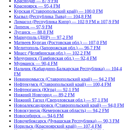
Краснодар — 87,9 FM
Красноярск — 95,4 FM
Курская (Ставропольский край) — 100,0 FM
Кызыл (Республика Тыва) — 104,8 FM
Лимасол (Республика Кипр) — 102,9 FM и 107,9 FM
Липецк — 97,9 FM
Луганск — 88,8 FM
Мариуполь (ДНР) — 97,2 FM
Матвеев Курган (Ростовская обл.) — 107,0 FM
Мелитополь (Запорожская обл.) — 96,7 FM
Миасс (Челябинская обл.) — 102,2 FM
Мичуринск (Тамбовская обл.) — 92,4 FM
Мурманск — 90,4 FM
Нальчик (Кабардино-Балкарская Республика) — 104,4
FM
Невинномысск (Ставропольский край) — 94,2 FM
Нефтекумск (Ставропольский край) — 100,4 FM
Нефтеюганск (Югра) — 92,1 FM
Нижний Новгород — 89,2 FM
Нижний Тагил (Свердловская обл.) — 97,1 FM
Новоалександровск (Ставропольский край) — 94,0 FM
Новокузнецк (Кемеровская область) — 94,2 FM
Новосибирск — 94,6 FM
Новочебоксарск (Чувашская Республика) — 90,3 FM
Норильск (Красноярский край) — 107,4 FM