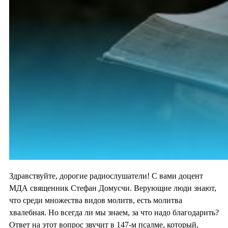
Здравствуйте, дорогие радиослушатели! С вами доцент
МДА священник Стефан Домусчи. Верующие люди знают,
что среди множества видов молитв, есть молитва
хвалебная. Но всегда ли мы знаем, за что надо благодарить?
Ответ на этот вопрос звучит в 147-м псалме, который,