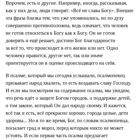
Впрочем, есть и другие. Например, иногда, рассказывая,
как у них дела, люди говорят: «Всё не слава Богу». Внешне
эта фраза близка тем, что уже упоминались, но по духу
совершенно противоположна, ведь означает, что человек
не готов относиться к Богу как к Богу. Он не готов
доверять и ещё решает, достоин Бог благодарности
за всё то, что происходит в его жизни или нет. Одно
человеку нравится, другое нет, так или иначе
ориентируется он в оценке происходящего на себя.
В псалме, который мы сегодня услышали, псалмопевец
призывает народ хвалить, то есть воздавать славу Господу.
И если мы посмотрим на содержание псалма, мы увидим,
что речь идёт о защите Богом городов, о поддержке детей,
о том законе, который Он дал народу своему. И кажется,
всё так и есть, всё прекрасно хорошо, города целые, дети
здоровы... Но в то же время, Бог, по словам псалмопевца,
посылает град и мороз, перед которым никто не может
устоять. И если первая часть псалма предлагает