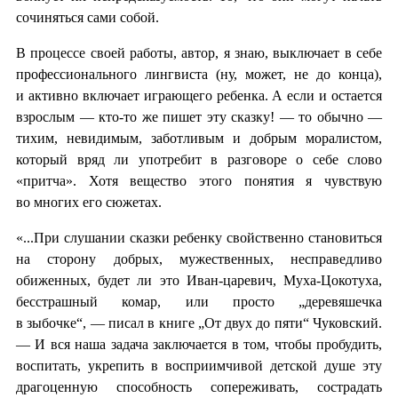
сочиняться сами собой.
В процессе своей работы, автор, я знаю, выключает в себе
профессионального лингвиста (ну, может, не до конца),
и активно включает играющего ребенка. А если и остается
взрослым — кто-то же пишет эту сказку! — то обычно —
тихим, невидимым, заботливым и добрым моралистом,
который вряд ли употребит в разговоре о себе слово
«притча». Хотя вещество этого понятия я чувствую
во многих его сюжетах.
«...При слушании сказки ребенку свойственно становиться
на сторону добрых, мужественных, несправедливо
обиженных, будет ли это Иван-царевич, Муха-Цокотуха,
бесстрашный комар, или просто „деревяшечка
в зыбочке“, — писал в книге „От двух до пяти“ Чуковский.
— И вся наша задача заключается в том, чтобы пробудить,
воспитать, укрепить в восприимчивой детской душе эту
драгоценную способность сопереживать, сострадать