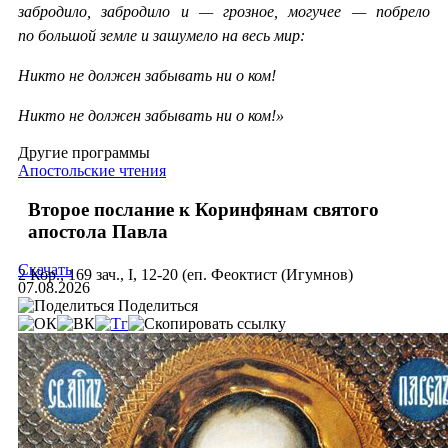
забродило, забродило и — грозное, могучее — побрело
по большой земле и зашумело на весь мир:
Никто не должен забывать ни о ком!
Никто не должен забывать ни о ком!»
Другие программы
Апостольские чтения
Второе послание к Коринфянам святого
апостола Павла
Скачать
2 Кор., 169 зач., I, 12-20 (еп. Феоктист (Игумнов)
07.08.2026
Поделиться