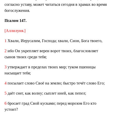
согласно уставу, может читаться сегодня в храмах во время
богослужения.
Псалом 147.
[Аллилуия.]
1
Хвали, Иерусалим, Господа; хвали, Сион, Бога твоего,
2
ибо Он укрепляет вереи ворот твоих, благословляет
сынов твоих среди тебя;
3
утверждает в пределах твоих мир; туком пшеницы
насыщает тебя;
4
посылает слово Своё на землю; быстро течёт слово Его;
5
даёт снег, как волну; сыплет иней, как пепел;
6
бросает град Свой кусками; перед морозом Его кто
устоит?