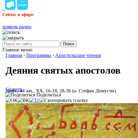
Сейчас в эфире:
помочь радио
Поиск
Главное меню
Главная
›
Программы
›
Апостольские чтения
Деяния святых апостолов
Скачать
Деян., 44 зач., XX, 16-18, 28-36 (о. Стефан Домусчи)
Поделиться