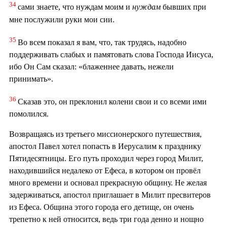
34
сами знаете, что нуждам моим и
нуждам
бывших при
мне послужили руки мои сии.
35
Во всем показал я вам, что, так трудясь, надобно
поддерживать слабых и памятовать слова Господа Иисуса,
ибо Он Сам сказал: «блаженнее давать, нежели
принимать».
36
Сказав это, он преклонил колени свои и со всеми ими
помолился.
Возвращаясь из третьего миссионерского путешествия,
апостол Павел хотел попасть в Иерусалим к празднику
Пятидесятницы. Его путь проходил через город Милит,
находившийся недалеко от Ефеса, в котором он провёл
много времени и основал прекрасную общину. Не желая
задерживаться, апостол приглашает в Милит пресвитеров
из Ефеса. Община этого города его детище, он очень
трепетно к ней относится, ведь три года денно и нощно