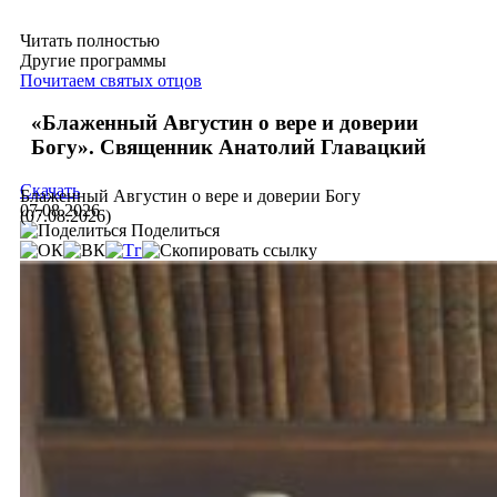
Читать полностью
Другие программы
Почитаем святых отцов
«Блаженный Августин о вере и доверии
Богу». Священник Анатолий Главацкий
Скачать
Блаженный Августин о вере и доверии Богу
07.08.2026
(07.08.2026)
Поделиться