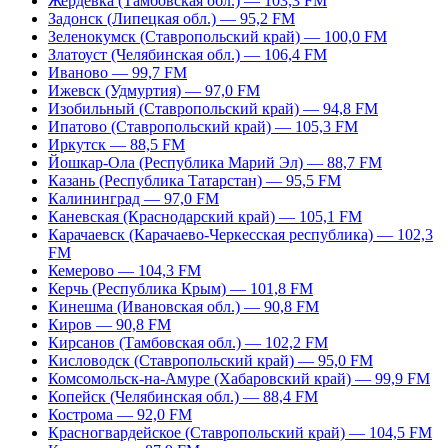
Жердевка (Тамбовская обл.) — 103,3 FM
Задонск (Липецкая обл.) — 95,2 FM
Зеленокумск (Ставропольский край) — 100,0 FM
Златоуст (Челябинская обл.) — 106,4 FM
Иваново — 99,7 FM
Ижевск (Удмуртия) — 97,0 FM
Изобильный (Ставропольский край) — 94,8 FM
Ипатово (Ставропольский край) — 105,3 FM
Иркутск — 88,5 FM
Йошкар-Ола (Республика Марий Эл) — 88,7 FM
Казань (Республика Татарстан) — 95,5 FM
Калининград — 97,0 FM
Каневская (Краснодарский край) — 105,1 FM
Карачаевск (Карачаево-Черкесская республика) — 102,3
FM
Кемерово — 104,3 FM
Керчь (Республика Крым) — 101,8 FM
Кинешма (Ивановская обл.) — 90,8 FM
Киров — 90,8 FM
Кирсанов (Тамбовская обл.) — 102,2 FM
Кисловодск (Ставропольский край) — 95,0 FM
Комсомольск-на-Амуре (Хабаровский край) — 99,9 FM
Копейск (Челябинская обл.) — 88,4 FM
Кострома — 92,0 FM
Красногвардейское (Ставропольский край) — 104,5 FM