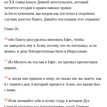
из ХХ главы книги Деяний апостольских, который
читается сегодня в православных храмах
за богослужением, мы видим как поступал в подобных
случаях апостол Павел. Давайте послушаем этот отрывок!
Глава 20.
16
ибо Павлу рассудилось миновать Ефес, чтобы
не замедлить ему в Асии; потому что он поспешал, если
можно, в день Пятидесятницы быть в Иерусалиме.
17
Из Милита же послав в Ефес, он призвал пресвитеров
церкви,
18
и, когда они пришли к нему, он сказал им: вы знаете, как
я с первого дня, в который пришел в Асию, все время был
с вами,
28
Итак внимайте себе и всему стаду, в котором Дух
Святый поставил вас блюстителями, пасти Церковь