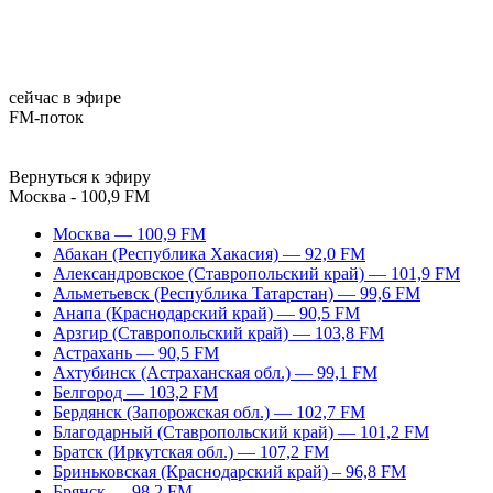
сейчас в эфире
FM-поток
Вернуться к эфиру
Москва - 100,9 FM
Москва — 100,9 FM
Абакан (Республика Хакасия) — 92,0 FM
Александровское (Ставропольский край) — 101,9 FM
Альметьевск (Республика Татарстан) — 99,6 FM
Анапа (Краснодарский край) — 90,5 FM
Арзгир (Ставропольский край) — 103,8 FM
Астрахань — 90,5 FM
Ахтубинск (Астраханская обл.) — 99,1 FM
Белгород — 103,2 FM
Бердянск (Запорожская обл.) — 102,7 FM
Благодарный (Ставропольский край) — 101,2 FM
Братск (Иркутская обл.) — 107,2 FM
Бриньковская (Краснодарский край) – 96,8 FM
Брянск — 98,2 FM