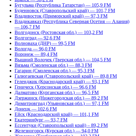
Бугульма (Республика Татарстан) — 105,9 FM
Буденновск (Ставропольский край) — 101,7 FM
Владивосток (Приморский край) — 97,3 FM
Владикавказ (Республика Северная Осетия — Алания)
— 106,7 FM
Волгодонск (Ростовская обл.) — 103,2 FM
Волгоград — 92,6 FM
Волноваха (ДНР) — 99,5 FM
Вологда — 96,0 FM
Воронеж — 89,4 FM
Вышний Волочек (Тверская обл.) — 104,5 FM
Вязьма (Смоленская обл.) — 88,3 FM
Гагарин (Смоленская обл.) — 95,3 FM
Галюгаевская (Ставропольский край) — 89,8 FM
Геленджик (Краснодарский край) — 93,1 FM
Геническ (Херсонская обл.) — 96,6 FM
Далматово (Курганская обл.) — 96,5 FM
Дзержинск (Нижегородская обл.) — 89,2 FM
Димитровград (Ульяновская обл.) — 97,1 FM
Донецк — 102,6 FM
Ейск (Краснодарский край) — 101,1 FM
Екатеринбург — 93,7 FM
Ессентуки (Ставропольский край) – 89,2 FM
Железногорск (Курская обл.) — 94,0 FM