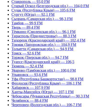
Ставрополь — 93,0 FM
Старый Оскол (Белгородская обл.) — 104,0 FM
Судак (Республика Крым) — 105,6 FM
Сургут (Югра) — 92,1 FM
Сызрань (Самарская обл.) — 98,3 FM
Тамбов — 99,9 FM
Тверь — 89,4 FM
Тёмкино (Смоленская обл.) — 96,1 FM
Тирасполь (Приднестровье) — 88,3 FM
Тихорецк (Краснодарский край) — 102,4 FM
Токмак (Запорожская обл.) — 104,9 FM
Тольятти (Самарская обл.) — 94,9 FM
Томск — 92,6 FM
Торжок (Тверская обл.) — 94,7 FM
Туапсе (Краснодарский край) — 106,5
Тюмень — 92,4 FM
Уварово (Тамбовская обл.) — 100,6 FM
Ульяновск — 93,6 FM
Уфа (Республика Башкортостан) — 98,8 FM
Феодосия (Республика Крым) — 106,1 FM
Хабаровск — 107,9 FM
Ханты-Мансийск (Югра) — 107,1 FM
Чебоксары (Чувашская Республика) — 90,3 FM
Челябинск — 88,4 FM
Череповец (Вологодская обл.) — 106,7 FM