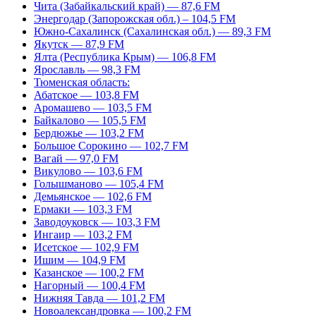
Чита (Забайкальский край) — 87,6 FM
Энергодар (Запорожская обл.) – 104,5 FM
Южно-Сахалинск (Сахалинская обл.) — 89,3 FM
Якутск — 87,9 FM
Ялта (Республика Крым) — 106,8 FM
Ярославль — 98,3 FM
Тюменская область:
Абатское — 103,8 FM
Аромашево — 103,5 FM
Байкалово — 105,5 FM
Бердюжье — 103,2 FM
Большое Сорокино — 102,7 FM
Вагай — 97,0 FM
Викулово — 103,6 FM
Голышманово — 105,4 FM
Демьянское — 102,6 FM
Ермаки — 103,3 FM
Заводоуковск — 103,3 FM
Ингаир — 103,2 FM
Исетское — 102,9 FM
Ишим — 104,9 FM
Казанское — 100,2 FM
Нагорный — 100,4 FM
Нижняя Тавда — 101,2 FM
Новоалександровка — 100,2 FM