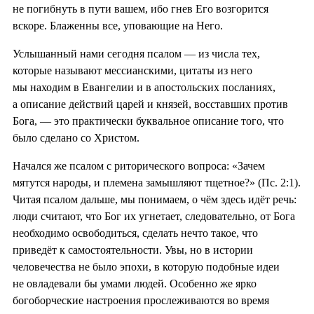
не погибнуть в пути вашем, ибо гнев Его возгорится
вскоре. Блаженны все, уповающие на Него.
Услышанный нами сегодня псалом — из числа тех,
которые называют мессианскими, цитаты из него
мы находим в Евангелии и в апостольских посланиях,
а описание действий царей и князей, восставших против
Бога, — это практически буквальное описание того, что
было сделано со Христом.
Начался же псалом с риторического вопроса: «Зачем
мятутся народы, и племена замышляют тщетное?» (Пс. 2:1).
Читая псалом дальше, мы понимаем, о чём здесь идёт речь:
люди считают, что Бог их угнетает, следовательно, от Бога
необходимо освободиться, сделать нечто такое, что
приведёт к самостоятельности. Увы, но в истории
человечества не было эпохи, в которую подобные идеи
не овладевали бы умами людей. Особенно же ярко
богоборческие настроения прослеживаются во время