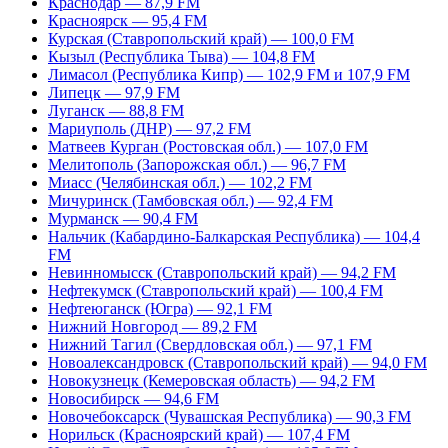
Краснодар — 87,9 FM
Красноярск — 95,4 FM
Курская (Ставропольский край) — 100,0 FM
Кызыл (Республика Тыва) — 104,8 FM
Лимасол (Республика Кипр) — 102,9 FM и 107,9 FM
Липецк — 97,9 FM
Луганск — 88,8 FM
Мариуполь (ДНР) — 97,2 FM
Матвеев Курган (Ростовская обл.) — 107,0 FM
Мелитополь (Запорожская обл.) — 96,7 FM
Миасс (Челябинская обл.) — 102,2 FM
Мичуринск (Тамбовская обл.) — 92,4 FM
Мурманск — 90,4 FM
Нальчик (Кабардино-Балкарская Республика) — 104,4
FM
Невинномысск (Ставропольский край) — 94,2 FM
Нефтекумск (Ставропольский край) — 100,4 FM
Нефтеюганск (Югра) — 92,1 FM
Нижний Новгород — 89,2 FM
Нижний Тагил (Свердловская обл.) — 97,1 FM
Новоалександровск (Ставропольский край) — 94,0 FM
Новокузнецк (Кемеровская область) — 94,2 FM
Новосибирск — 94,6 FM
Новочебоксарск (Чувашская Республика) — 90,3 FM
Норильск (Красноярский край) — 107,4 FM