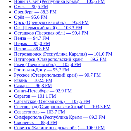
Новый Свет (Республика Крым) — 105,6 FM
Омск — 90,5 FM
Оренбург — 88,3 FM
Орёл — 95,6 FM
Орск (Оренбургская обл.) — 95,8 FM
Оса (Пермский край) — 103,3 FM
Осташков (Тверская обл.) — 99,4 FM
Пенза — 94,7 FM
Пермь — 95,0 FM
Псков — 88,8 FM
Петрозаводск (Республика Карелия) — 101,0 FM
Пятигорск (Ставропольский край) — 89,2 FM
Ржев (Тверская обл.) — 102,4 FM
Ростов-на-Дону — 95,7 FM
Русское (Ставропольский край) — 99,7 FM
Рязань — 102,5 FM
Самара — 96,8 FM
Санкт-Петербург — 92,9 FM
Саратов — 101,1 FM
Саргатское (Омская обл.) — 107,5 FM
Светлоград (Ставропольский край) — 103,3 FM
Севастополь — 103,7 FM
Симферополь (Республика Крым) — 89,3 FM
Смоленск — 88,4 FM
Советск (Калининградская обл.) — 106,9 FM