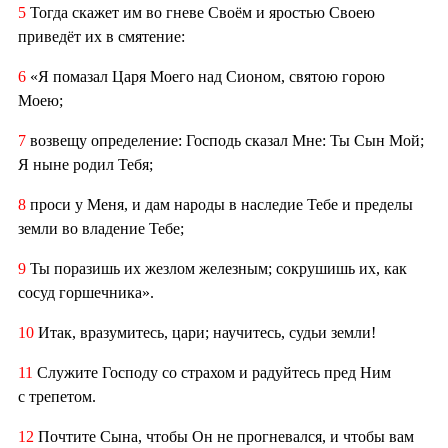
5
Тогда скажет им во гневе Своём и яростью Своею
приведёт их в смятение:
6
«Я помазал Царя Моего над Сионом, святою горою
Моею;
7
возвещу определение: Господь сказал Мне: Ты Сын Мой;
Я ныне родил Тебя;
8
проси у Меня, и дам народы в наследие Тебе и пределы
земли во владение Тебе;
9
Ты поразишь их жезлом железным; сокрушишь их, как
сосуд горшечника».
10
Итак, вразумитесь, цари; научитесь, судьи земли!
11
Служите Господу со страхом и радуйтесь пред Ним
с трепетом.
12
Почтите Сына, чтобы Он не прогневался, и чтобы вам