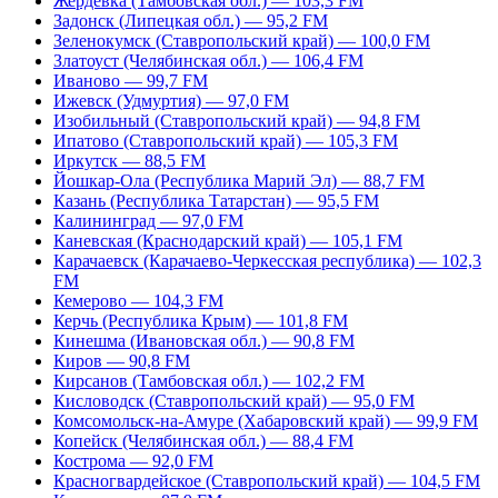
Жердевка (Тамбовская обл.) — 103,3 FM
Задонск (Липецкая обл.) — 95,2 FM
Зеленокумск (Ставропольский край) — 100,0 FM
Златоуст (Челябинская обл.) — 106,4 FM
Иваново — 99,7 FM
Ижевск (Удмуртия) — 97,0 FM
Изобильный (Ставропольский край) — 94,8 FM
Ипатово (Ставропольский край) — 105,3 FM
Иркутск — 88,5 FM
Йошкар-Ола (Республика Марий Эл) — 88,7 FM
Казань (Республика Татарстан) — 95,5 FM
Калининград — 97,0 FM
Каневская (Краснодарский край) — 105,1 FM
Карачаевск (Карачаево-Черкесская республика) — 102,3
FM
Кемерово — 104,3 FM
Керчь (Республика Крым) — 101,8 FM
Кинешма (Ивановская обл.) — 90,8 FM
Киров — 90,8 FM
Кирсанов (Тамбовская обл.) — 102,2 FM
Кисловодск (Ставропольский край) — 95,0 FM
Комсомольск-на-Амуре (Хабаровский край) — 99,9 FM
Копейск (Челябинская обл.) — 88,4 FM
Кострома — 92,0 FM
Красногвардейское (Ставропольский край) — 104,5 FM