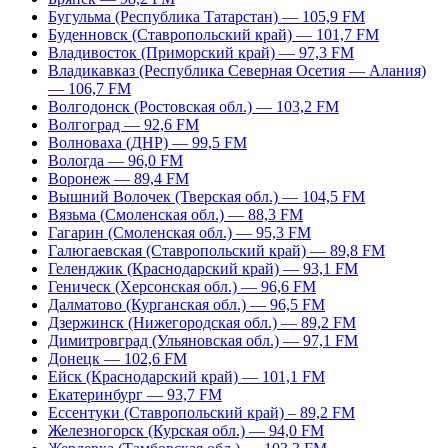
Бугульма (Республика Татарстан) — 105,9 FM
Буденновск (Ставропольский край) — 101,7 FM
Владивосток (Приморский край) — 97,3 FM
Владикавказ (Республика Северная Осетия — Алания)
— 106,7 FM
Волгодонск (Ростовская обл.) — 103,2 FM
Волгоград — 92,6 FM
Волноваха (ДНР) — 99,5 FM
Вологда — 96,0 FM
Воронеж — 89,4 FM
Вышний Волочек (Тверская обл.) — 104,5 FM
Вязьма (Смоленская обл.) — 88,3 FM
Гагарин (Смоленская обл.) — 95,3 FM
Галюгаевская (Ставропольский край) — 89,8 FM
Геленджик (Краснодарский край) — 93,1 FM
Геническ (Херсонская обл.) — 96,6 FM
Далматово (Курганская обл.) — 96,5 FM
Дзержинск (Нижегородская обл.) — 89,2 FM
Димитровград (Ульяновская обл.) — 97,1 FM
Донецк — 102,6 FM
Ейск (Краснодарский край) — 101,1 FM
Екатеринбург — 93,7 FM
Ессентуки (Ставропольский край) – 89,2 FM
Железногорск (Курская обл.) — 94,0 FM