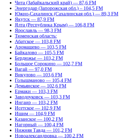
Чита (Забайкальский край) — 87,6 FM
Энергодар (Запорожская обл.) – 104,5 FM
Южно-Сахалинск (Сахалинская обл.) — 89,3 FM
Якутск — 87,9 FM
Ялта (Республика Крым) — 106,8 FM
Ярославль — 98,3 FM
Тюменская область:
Абатское — 103,8 FM
Аромашево — 103,5 FM
Байкалово — 105,5 FM
Бердюжье — 103,2 FM
Большое Сорокино — 102,7 FM
Вагай — 97,0 FM
Викулово — 103,6 FM
Голышманово — 105,4 FM
Демьянское — 102,6 FM
Ермаки — 103,3 FM
Заводоуковск — 103,3 FM
Ингаир — 103,2 FM
Исетское — 102,9 FM
Ишим — 104,9 FM
Казанское — 100,2 FM
Нагорный — 100,4 FM
Нижняя Тавда — 101,2 FM
Новоалександровка — 100,2 FM