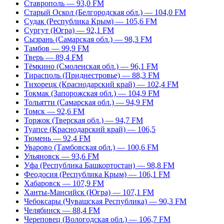
Ставрополь — 93,0 FM
Старый Оскол (Белгородская обл.) — 104,0 FM
Судак (Республика Крым) — 105,6 FM
Сургут (Югра) — 92,1 FM
Сызрань (Самарская обл.) — 98,3 FM
Тамбов — 99,9 FM
Тверь — 89,4 FM
Тёмкино (Смоленская обл.) — 96,1 FM
Тирасполь (Приднестровье) — 88,3 FM
Тихорецк (Краснодарский край) — 102,4 FM
Токмак (Запорожская обл.) — 104,9 FM
Тольятти (Самарская обл.) — 94,9 FM
Томск — 92,6 FM
Торжок (Тверская обл.) — 94,7 FM
Туапсе (Краснодарский край) — 106,5
Тюмень — 92,4 FM
Уварово (Тамбовская обл.) — 100,6 FM
Ульяновск — 93,6 FM
Уфа (Республика Башкортостан) — 98,8 FM
Феодосия (Республика Крым) — 106,1 FM
Хабаровск — 107,9 FM
Ханты-Мансийск (Югра) — 107,1 FM
Чебоксары (Чувашская Республика) — 90,3 FM
Челябинск — 88,4 FM
Череповец (Вологодская обл.) — 106,7 FM