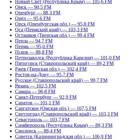
Новый Свет (Республика Крым) — 105,6 FM
Омск — 90,5 FM
Оренбург — 88,3 FM
Орёл — 95,6 FM
Орск (Оренбургская обл.) — 95,8 FM
Оса (Пермский край) — 103,3 FM
Осташков (Тверская обл.) — 99,4 FM
Пенза — 94,7 FM
Пермь — 95,0 FM
Псков — 88,8 FM
Петрозаводск (Республика Карелия) — 101,0 FM
Пятигорск (Ставропольский край) — 89,2 FM
Ржев (Тверская обл.) — 102,4 FM
Ростов-на-Дону — 95,7 FM
Русское (Ставропольский край) — 99,7 FM
Рязань — 102,5 FM
Самара — 96,8 FM
Санкт-Петербург — 92,9 FM
Саратов — 101,1 FM
Саргатское (Омская обл.) — 107,5 FM
Светлоград (Ставропольский край) — 103,3 FM
Севастополь — 103,7 FM
Симферополь (Республика Крым) — 89,3 FM
Смоленск — 88,4 FM
Советск (Калининградская обл.) — 106,9 FM