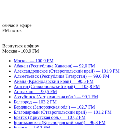
сейчас в эфире
FM-поток
Вернуться к эфиру
Москва - 100,9 FM
Москва — 100,9 FM
Абакан (Республика Хакасия) — 92,0 FM
Александровское (Ставропольский край) — 101,9 FM
Альметьевск (Республика Татарстан) — 99,6 FM
Анапа (Краснодарский край) — 90,5 FM
Арзгир (Ставропольский край) — 103,8 FM
Астрахань — 90,5 FM
Ахтубинск (Астраханская обл.) — 99,1 FM
Белгород — 103,2 FM
Бердянск (Запорожская обл.) — 102,7 FM
Благодарный (Ставропольский край) — 101,2 FM
Братск (Иркутская обл.) — 107,2 FM
Бриньковская (Краснодарский край) – 96,8 FM
Брянск — 98,2 FM