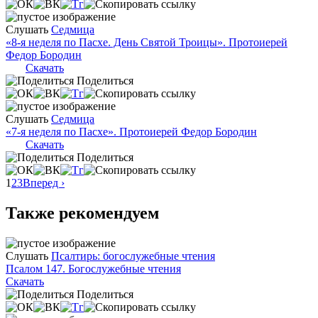
Слушать
Седмица
«8-я неделя по Пасхе. День Святой Троицы». Протоиерей
Федор Бородин
Скачать
Поделиться
Слушать
Седмица
«7-я неделя по Пасхе». Протоиерей Федор Бородин
Скачать
Поделиться
1
2
3
Вперед ›
Также рекомендуем
Слушать
Псалтирь: богослужебные чтения
Псалом 147. Богослужебные чтения
Скачать
Поделиться