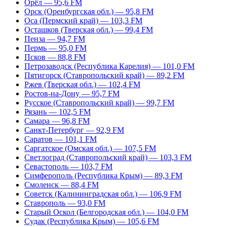
Орёл — 95,6 FM
Орск (Оренбургская обл.) — 95,8 FM
Оса (Пермский край) — 103,3 FM
Осташков (Тверская обл.) — 99,4 FM
Пенза — 94,7 FM
Пермь — 95,0 FM
Псков — 88,8 FM
Петрозаводск (Республика Карелия) — 101,0 FM
Пятигорск (Ставропольский край) — 89,2 FM
Ржев (Тверская обл.) — 102,4 FM
Ростов-на-Дону — 95,7 FM
Русское (Ставропольский край) — 99,7 FM
Рязань — 102,5 FM
Самара — 96,8 FM
Санкт-Петербург — 92,9 FM
Саратов — 101,1 FM
Саргатское (Омская обл.) — 107,5 FM
Светлоград (Ставропольский край) — 103,3 FM
Севастополь — 103,7 FM
Симферополь (Республика Крым) — 89,3 FM
Смоленск — 88,4 FM
Советск (Калининградская обл.) — 106,9 FM
Ставрополь — 93,0 FM
Старый Оскол (Белгородская обл.) — 104,0 FM
Судак (Республика Крым) — 105,6 FM