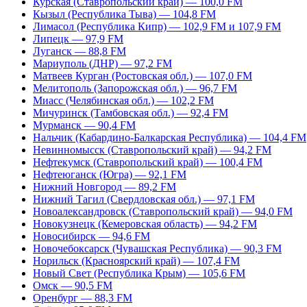
Курская (Ставропольский край) — 100,0 FM
Кызыл (Республика Тыва) — 104,8 FM
Лимасол (Республика Кипр) — 102,9 FM и 107,9 FM
Липецк — 97,9 FM
Луганск — 88,8 FM
Мариуполь (ДНР) — 97,2 FM
Матвеев Курган (Ростовская обл.) — 107,0 FM
Мелитополь (Запорожская обл.) — 96,7 FM
Миасс (Челябинская обл.) — 102,2 FM
Мичуринск (Тамбовская обл.) — 92,4 FM
Мурманск — 90,4 FM
Нальчик (Кабардино-Балкарская Республика) — 104,4 FM
Невинномысск (Ставропольский край) — 94,2 FM
Нефтекумск (Ставропольский край) — 100,4 FM
Нефтеюганск (Югра) — 92,1 FM
Нижний Новгород — 89,2 FM
Нижний Тагил (Свердловская обл.) — 97,1 FM
Новоалександровск (Ставропольский край) — 94,0 FM
Новокузнецк (Кемеровская область) — 94,2 FM
Новосибирск — 94,6 FM
Новочебоксарск (Чувашская Республика) — 90,3 FM
Норильск (Красноярский край) — 107,4 FM
Новый Свет (Республика Крым) — 105,6 FM
Омск — 90,5 FM
Оренбург — 88,3 FM