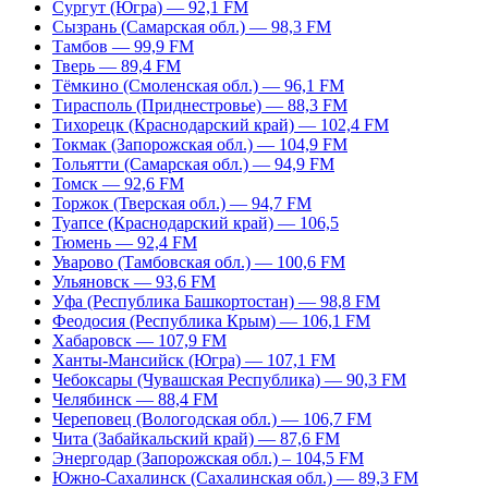
Сургут (Югра) — 92,1 FM
Сызрань (Самарская обл.) — 98,3 FM
Тамбов — 99,9 FM
Тверь — 89,4 FM
Тёмкино (Смоленская обл.) — 96,1 FM
Тирасполь (Приднестровье) — 88,3 FM
Тихорецк (Краснодарский край) — 102,4 FM
Токмак (Запорожская обл.) — 104,9 FM
Тольятти (Самарская обл.) — 94,9 FM
Томск — 92,6 FM
Торжок (Тверская обл.) — 94,7 FM
Туапсе (Краснодарский край) — 106,5
Тюмень — 92,4 FM
Уварово (Тамбовская обл.) — 100,6 FM
Ульяновск — 93,6 FM
Уфа (Республика Башкортостан) — 98,8 FM
Феодосия (Республика Крым) — 106,1 FM
Хабаровск — 107,9 FM
Ханты-Мансийск (Югра) — 107,1 FM
Чебоксары (Чувашская Республика) — 90,3 FM
Челябинск — 88,4 FM
Череповец (Вологодская обл.) — 106,7 FM
Чита (Забайкальский край) — 87,6 FM
Энергодар (Запорожская обл.) – 104,5 FM
Южно-Сахалинск (Сахалинская обл.) — 89,3 FM