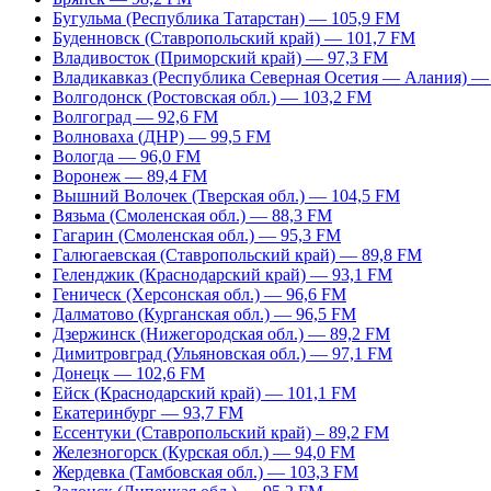
Бугульма (Республика Татарстан) — 105,9 FM
Буденновск (Ставропольский край) — 101,7 FM
Владивосток (Приморский край) — 97,3 FM
Владикавказ (Республика Северная Осетия — Алания) —
Волгодонск (Ростовская обл.) — 103,2 FM
Волгоград — 92,6 FM
Волноваха (ДНР) — 99,5 FM
Вологда — 96,0 FM
Воронеж — 89,4 FM
Вышний Волочек (Тверская обл.) — 104,5 FM
Вязьма (Смоленская обл.) — 88,3 FM
Гагарин (Смоленская обл.) — 95,3 FM
Галюгаевская (Ставропольский край) — 89,8 FM
Геленджик (Краснодарский край) — 93,1 FM
Геническ (Херсонская обл.) — 96,6 FM
Далматово (Курганская обл.) — 96,5 FM
Дзержинск (Нижегородская обл.) — 89,2 FM
Димитровград (Ульяновская обл.) — 97,1 FM
Донецк — 102,6 FM
Ейск (Краснодарский край) — 101,1 FM
Екатеринбург — 93,7 FM
Ессентуки (Ставропольский край) – 89,2 FM
Железногорск (Курская обл.) — 94,0 FM
Жердевка (Тамбовская обл.) — 103,3 FM