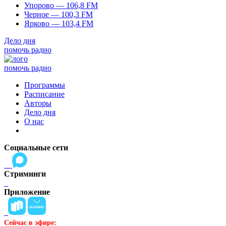
Упорово — 106,8 FM
Черное — 100,3 FM
Ярково — 103,4 FM
Дело дня
помочь радио
помочь радио
Программы
Расписание
Авторы
Дело дня
О нас
Социальные сети
Стриминги
Приложение
Сейчас в эфире: