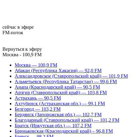
сейчас в эфире
FM-поток
Вернуться к эфиру
Москва - 100,9 FM
Москва — 100,9 FM
Абакан (Республика Хакасия) — 92,0 FM
Александровское (Ставропольский край) — 101,9 FM
Альметьевск (Республика Татарстан) — 99,6 FM
Анапа (Краснодарский край) — 90,5 FM
Арзгир (Ставропольский край) — 103,8 FM
Астрахань — 90,5 FM
Ахтубинск (Астраханская обл.) — 99,1 FM
Белгород — 103,2 FM
Бердянск (Запорожская обл.) — 102,7 FM
Благодарный (Ставропольский край) — 101,2 FM
Братск (Иркутская обл.) — 107,2 FM
Бриньковская (Краснодарский край) – 96,8 FM
Брянск — 98,2 FM