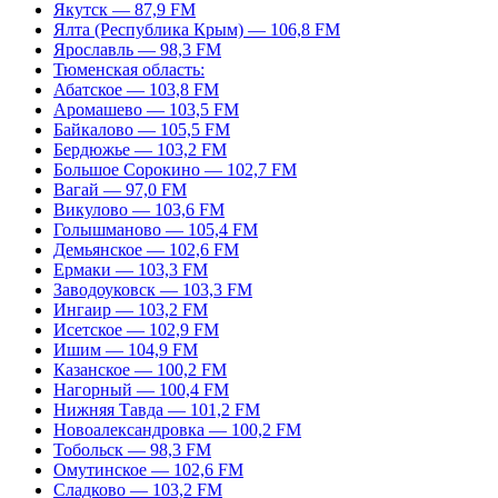
Якутск — 87,9 FM
Ялта (Республика Крым) — 106,8 FM
Ярославль — 98,3 FM
Тюменская область:
Абатское — 103,8 FM
Аромашево — 103,5 FM
Байкалово — 105,5 FM
Бердюжье — 103,2 FM
Большое Сорокино — 102,7 FM
Вагай — 97,0 FM
Викулово — 103,6 FM
Голышманово — 105,4 FM
Демьянское — 102,6 FM
Ермаки — 103,3 FM
Заводоуковск — 103,3 FM
Ингаир — 103,2 FM
Исетское — 102,9 FM
Ишим — 104,9 FM
Казанское — 100,2 FM
Нагорный — 100,4 FM
Нижняя Тавда — 101,2 FM
Новоалександровка — 100,2 FM
Тобольск — 98,3 FM
Омутинское — 102,6 FM
Сладково — 103,2 FM