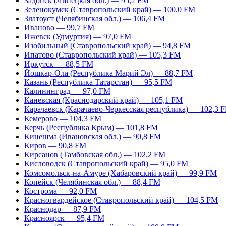
Задонск (Липецкая обл.) — 95,2 FM
Зеленокумск (Ставропольский край) — 100,0 FM
Златоуст (Челябинская обл.) — 106,4 FM
Иваново — 99,7 FM
Ижевск (Удмуртия) — 97,0 FM
Изобильный (Ставропольский край) — 94,8 FM
Ипатово (Ставропольский край) — 105,3 FM
Иркутск — 88,5 FM
Йошкар-Ола (Республика Марий Эл) — 88,7 FM
Казань (Республика Татарстан) — 95,5 FM
Калининград — 97,0 FM
Каневская (Краснодарский край) — 105,1 FM
Карачаевск (Карачаево-Черкесская республика) — 102,3 
Кемерово — 104,3 FM
Керчь (Республика Крым) — 101,8 FM
Кинешма (Ивановская обл.) — 90,8 FM
Киров — 90,8 FM
Кирсанов (Тамбовская обл.) — 102,2 FM
Кисловодск (Ставропольский край) — 95,0 FM
Комсомольск-на-Амуре (Хабаровский край) — 99,9 FM
Копейск (Челябинская обл.) — 88,4 FM
Кострома — 92,0 FM
Красногвардейское (Ставропольский край) — 104,5 FM
Краснодар — 87,9 FM
Красноярск — 95,4 FM