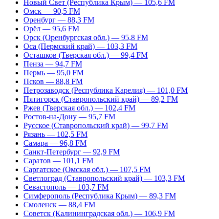
Новый Свет (Республика Крым) — 105,6 FM
Омск — 90,5 FM
Оренбург — 88,3 FM
Орёл — 95,6 FM
Орск (Оренбургская обл.) — 95,8 FM
Оса (Пермский край) — 103,3 FM
Осташков (Тверская обл.) — 99,4 FM
Пенза — 94,7 FM
Пермь — 95,0 FM
Псков — 88,8 FM
Петрозаводск (Республика Карелия) — 101,0 FM
Пятигорск (Ставропольский край) — 89,2 FM
Ржев (Тверская обл.) — 102,4 FM
Ростов-на-Дону — 95,7 FM
Русское (Ставропольский край) — 99,7 FM
Рязань — 102,5 FM
Самара — 96,8 FM
Санкт-Петербург — 92,9 FM
Саратов — 101,1 FM
Саргатское (Омская обл.) — 107,5 FM
Светлоград (Ставропольский край) — 103,3 FM
Севастополь — 103,7 FM
Симферополь (Республика Крым) — 89,3 FM
Смоленск — 88,4 FM
Советск (Калининградская обл.) — 106,9 FM