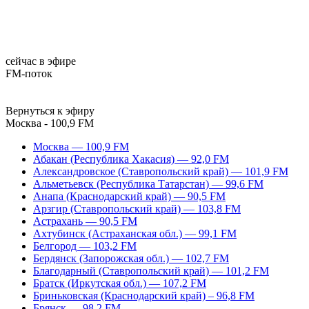
сейчас в эфире
FM-поток
Вернуться к эфиру
Москва - 100,9 FM
Москва — 100,9 FM
Абакан (Республика Хакасия) — 92,0 FM
Александровское (Ставропольский край) — 101,9 FM
Альметьевск (Республика Татарстан) — 99,6 FM
Анапа (Краснодарский край) — 90,5 FM
Арзгир (Ставропольский край) — 103,8 FM
Астрахань — 90,5 FM
Ахтубинск (Астраханская обл.) — 99,1 FM
Белгород — 103,2 FM
Бердянск (Запорожская обл.) — 102,7 FM
Благодарный (Ставропольский край) — 101,2 FM
Братск (Иркутская обл.) — 107,2 FM
Бриньковская (Краснодарский край) – 96,8 FM
Брянск — 98,2 FM