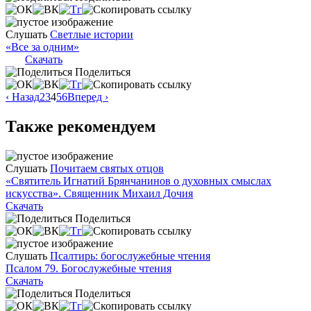
Слушать
Светлые истории
«Все за одним»
Скачать
Поделиться
‹ Назад
2
3
4
5
6
Вперед ›
Также рекомендуем
Слушать
Почитаем святых отцов
«Святитель Игнатий Брянчанинов о духовных смыслах
искусства». Священник Михаил Дочия
Скачать
Поделиться
Слушать
Псалтирь: богослужебные чтения
Псалом 79. Богослужебные чтения
Скачать
Поделиться