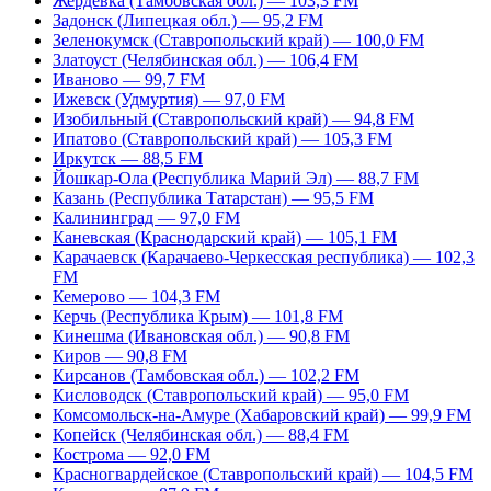
Жердевка (Тамбовская обл.) — 103,3 FM
Задонск (Липецкая обл.) — 95,2 FM
Зеленокумск (Ставропольский край) — 100,0 FM
Златоуст (Челябинская обл.) — 106,4 FM
Иваново — 99,7 FM
Ижевск (Удмуртия) — 97,0 FM
Изобильный (Ставропольский край) — 94,8 FM
Ипатово (Ставропольский край) — 105,3 FM
Иркутск — 88,5 FM
Йошкар-Ола (Республика Марий Эл) — 88,7 FM
Казань (Республика Татарстан) — 95,5 FM
Калининград — 97,0 FM
Каневская (Краснодарский край) — 105,1 FM
Карачаевск (Карачаево-Черкесская республика) — 102,3
FM
Кемерово — 104,3 FM
Керчь (Республика Крым) — 101,8 FM
Кинешма (Ивановская обл.) — 90,8 FM
Киров — 90,8 FM
Кирсанов (Тамбовская обл.) — 102,2 FM
Кисловодск (Ставропольский край) — 95,0 FM
Комсомольск-на-Амуре (Хабаровский край) — 99,9 FM
Копейск (Челябинская обл.) — 88,4 FM
Кострома — 92,0 FM
Красногвардейское (Ставропольский край) — 104,5 FM