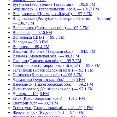
Бугульма (Республика Татарстан) — 105,9 FM
Буденновск (Ставропольский край) — 101,7 FM
Владивосток (Приморский край) — 97,3 FM
Владикавказ (Республика Северная Осетия — Алания)
— 106,7 FM
Волгодонск (Ростовская обл.) — 103,2 FM
Волгоград — 92,6 FM
Волноваха (ДНР) — 99,5 FM
Вологда — 96,0 FM
Воронеж — 89,4 FM
Вышний Волочек (Тверская обл.) — 104,5 FM
Вязьма (Смоленская обл.) — 88,3 FM
Гагарин (Смоленская обл.) — 95,3 FM
Галюгаевская (Ставропольский край) — 89,8 FM
Геленджик (Краснодарский край) — 93,1 FM
Геническ (Херсонская обл.) — 96,6 FM
Далматово (Курганская обл.) — 96,5 FM
Дзержинск (Нижегородская обл.) — 89,2 FM
Димитровград (Ульяновская обл.) — 97,1 FM
Донецк — 102,6 FM
Ейск (Краснодарский край) — 101,1 FM
Екатеринбург — 93,7 FM
Ессентуки (Ставропольский край) – 89,2 FM
Железногорск (Курская обл.) — 94,0 FM