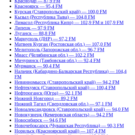
Краснодар — 87,9 FM
Красноярск — 95,4 FM
Курская (Ставропольский край) — 100,0 FM
Кызыл (Республика Тыва) — 104,8 FM
Лимасол (Республика Кипр) — 102,9 FM и 107,9 FM
Липецк — 97,9 FM
Луганск — 88,8 FM
Мариуполь (ДНР) — 97,2 FM
Матвеев Курган (Ростовская обл.) — 107,0 FM
Мелитополь (Запорожская обл.) — 96,7 FM
Миасс (Челябинская обл.) — 102,2 FM
Мичуринск (Тамбовская обл.) — 92,4 FM
Мурманск — 90,4 FM
Нальчик (Кабардино-Балкарская Республика) — 104,4
FM
Невинномысск (Ставропольский край) — 94,2 FM
Нефтекумск (Ставропольский край) — 100,4 FM
Нефтеюганск (Югра) — 92,1 FM
Нижний Новгород — 89,2 FM
Нижний Тагил (Свердловская обл.) — 97,1 FM
Новоалександровск (Ставропольский край) — 94,0 FM
Новокузнецк (Кемеровская область) — 94,2 FM
Новосибирск — 94,6 FM
Новочебоксарск (Чувашская Республика) — 90,3 FM
Норильск (Красноярский край) — 107,4 FM