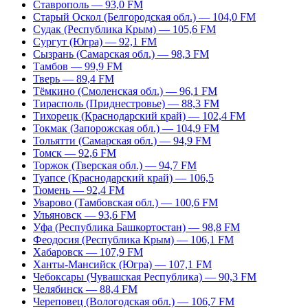
Ставрополь — 93,0 FM
Старый Оскол (Белгородская обл.) — 104,0 FM
Судак (Республика Крым) — 105,6 FM
Сургут (Югра) — 92,1 FM
Сызрань (Самарская обл.) — 98,3 FM
Тамбов — 99,9 FM
Тверь — 89,4 FM
Тёмкино (Смоленская обл.) — 96,1 FM
Тирасполь (Приднестровье) — 88,3 FM
Тихорецк (Краснодарский край) — 102,4 FM
Токмак (Запорожская обл.) — 104,9 FM
Тольятти (Самарская обл.) — 94,9 FM
Томск — 92,6 FM
Торжок (Тверская обл.) — 94,7 FM
Туапсе (Краснодарский край) — 106,5
Тюмень — 92,4 FM
Уварово (Тамбовская обл.) — 100,6 FM
Ульяновск — 93,6 FM
Уфа (Республика Башкортостан) — 98,8 FM
Феодосия (Республика Крым) — 106,1 FM
Хабаровск — 107,9 FM
Ханты-Мансийск (Югра) — 107,1 FM
Чебоксары (Чувашская Республика) — 90,3 FM
Челябинск — 88,4 FM
Череповец (Вологодская обл.) — 106,7 FM