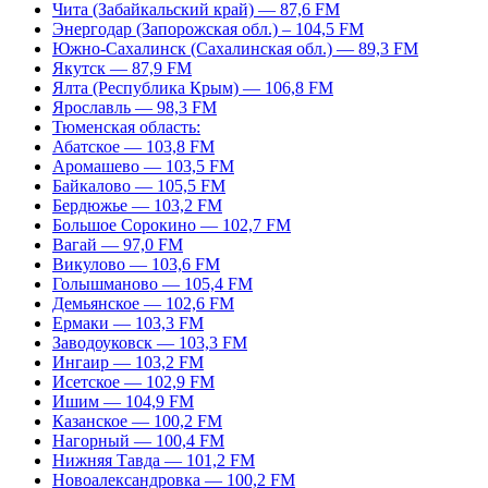
Чита (Забайкальский край) — 87,6 FM
Энергодар (Запорожская обл.) – 104,5 FM
Южно-Сахалинск (Сахалинская обл.) — 89,3 FM
Якутск — 87,9 FM
Ялта (Республика Крым) — 106,8 FM
Ярославль — 98,3 FM
Тюменская область:
Абатское — 103,8 FM
Аромашево — 103,5 FM
Байкалово — 105,5 FM
Бердюжье — 103,2 FM
Большое Сорокино — 102,7 FM
Вагай — 97,0 FM
Викулово — 103,6 FM
Голышманово — 105,4 FM
Демьянское — 102,6 FM
Ермаки — 103,3 FM
Заводоуковск — 103,3 FM
Ингаир — 103,2 FM
Исетское — 102,9 FM
Ишим — 104,9 FM
Казанское — 100,2 FM
Нагорный — 100,4 FM
Нижняя Тавда — 101,2 FM
Новоалександровка — 100,2 FM