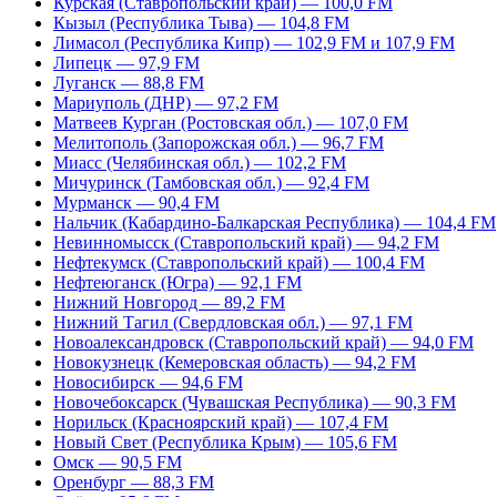
Курская (Ставропольский край) — 100,0 FM
Кызыл (Республика Тыва) — 104,8 FM
Лимасол (Республика Кипр) — 102,9 FM и 107,9 FM
Липецк — 97,9 FM
Луганск — 88,8 FM
Мариуполь (ДНР) — 97,2 FM
Матвеев Курган (Ростовская обл.) — 107,0 FM
Мелитополь (Запорожская обл.) — 96,7 FM
Миасс (Челябинская обл.) — 102,2 FM
Мичуринск (Тамбовская обл.) — 92,4 FM
Мурманск — 90,4 FM
Нальчик (Кабардино-Балкарская Республика) — 104,4 FM
Невинномысск (Ставропольский край) — 94,2 FM
Нефтекумск (Ставропольский край) — 100,4 FM
Нефтеюганск (Югра) — 92,1 FM
Нижний Новгород — 89,2 FM
Нижний Тагил (Свердловская обл.) — 97,1 FM
Новоалександровск (Ставропольский край) — 94,0 FM
Новокузнецк (Кемеровская область) — 94,2 FM
Новосибирск — 94,6 FM
Новочебоксарск (Чувашская Республика) — 90,3 FM
Норильск (Красноярский край) — 107,4 FM
Новый Свет (Республика Крым) — 105,6 FM
Омск — 90,5 FM
Оренбург — 88,3 FM