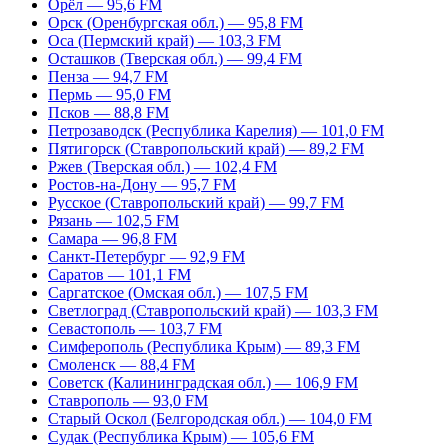
Орёл — 95,6 FM
Орск (Оренбургская обл.) — 95,8 FM
Оса (Пермский край) — 103,3 FM
Осташков (Тверская обл.) — 99,4 FM
Пенза — 94,7 FM
Пермь — 95,0 FM
Псков — 88,8 FM
Петрозаводск (Республика Карелия) — 101,0 FM
Пятигорск (Ставропольский край) — 89,2 FM
Ржев (Тверская обл.) — 102,4 FM
Ростов-на-Дону — 95,7 FM
Русское (Ставропольский край) — 99,7 FM
Рязань — 102,5 FM
Самара — 96,8 FM
Санкт-Петербург — 92,9 FM
Саратов — 101,1 FM
Саргатское (Омская обл.) — 107,5 FM
Светлоград (Ставропольский край) — 103,3 FM
Севастополь — 103,7 FM
Симферополь (Республика Крым) — 89,3 FM
Смоленск — 88,4 FM
Советск (Калининградская обл.) — 106,9 FM
Ставрополь — 93,0 FM
Старый Оскол (Белгородская обл.) — 104,0 FM
Судак (Республика Крым) — 105,6 FM