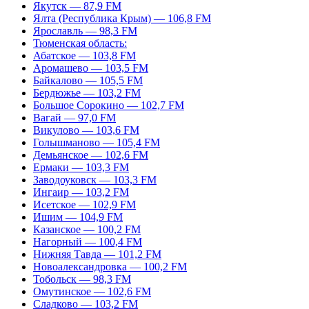
Якутск — 87,9 FM
Ялта (Республика Крым) — 106,8 FM
Ярославль — 98,3 FM
Тюменская область:
Абатское — 103,8 FM
Аромашево — 103,5 FM
Байкалово — 105,5 FM
Бердюжье — 103,2 FM
Большое Сорокино — 102,7 FM
Вагай — 97,0 FM
Викулово — 103,6 FM
Голышманово — 105,4 FM
Демьянское — 102,6 FM
Ермаки — 103,3 FM
Заводоуковск — 103,3 FM
Ингаир — 103,2 FM
Исетское — 102,9 FM
Ишим — 104,9 FM
Казанское — 100,2 FM
Нагорный — 100,4 FM
Нижняя Тавда — 101,2 FM
Новоалександровка — 100,2 FM
Тобольск — 98,3 FM
Омутинское — 102,6 FM
Сладково — 103,2 FM