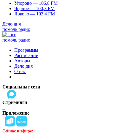
Упорово — 106,8 FM
Черное — 100,3 FM
Ярково — 103,4 FM
Дело дня
помочь радио
помочь радио
Программы
Расписание
Авторы
Дело дня
О нас
Социальные сети
Стриминги
Приложение
Сейчас в эфире: