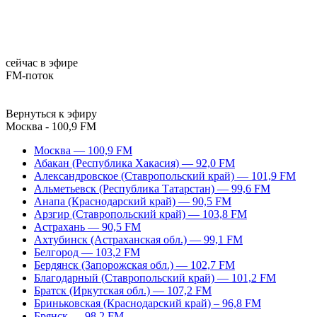
сейчас в эфире
FM-поток
Вернуться к эфиру
Москва - 100,9 FM
Москва — 100,9 FM
Абакан (Республика Хакасия) — 92,0 FM
Александровское (Ставропольский край) — 101,9 FM
Альметьевск (Республика Татарстан) — 99,6 FM
Анапа (Краснодарский край) — 90,5 FM
Арзгир (Ставропольский край) — 103,8 FM
Астрахань — 90,5 FM
Ахтубинск (Астраханская обл.) — 99,1 FM
Белгород — 103,2 FM
Бердянск (Запорожская обл.) — 102,7 FM
Благодарный (Ставропольский край) — 101,2 FM
Братск (Иркутская обл.) — 107,2 FM
Бриньковская (Краснодарский край) – 96,8 FM
Брянск — 98,2 FM