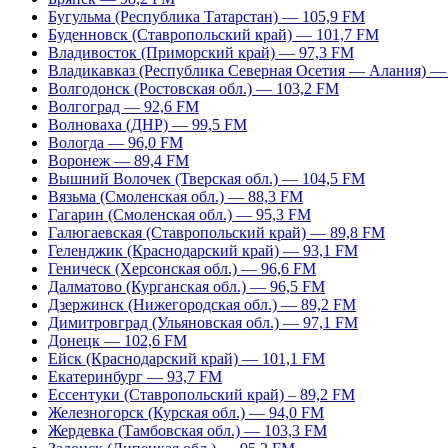
Бугульма (Республика Татарстан) — 105,9 FM
Буденновск (Ставропольский край) — 101,7 FM
Владивосток (Приморский край) — 97,3 FM
Владикавказ (Республика Северная Осетия — Алания) —
Волгодонск (Ростовская обл.) — 103,2 FM
Волгоград — 92,6 FM
Волноваха (ДНР) — 99,5 FM
Вологда — 96,0 FM
Воронеж — 89,4 FM
Вышний Волочек (Тверская обл.) — 104,5 FM
Вязьма (Смоленская обл.) — 88,3 FM
Гагарин (Смоленская обл.) — 95,3 FM
Галюгаевская (Ставропольский край) — 89,8 FM
Геленджик (Краснодарский край) — 93,1 FM
Геническ (Херсонская обл.) — 96,6 FM
Далматово (Курганская обл.) — 96,5 FM
Дзержинск (Нижегородская обл.) — 89,2 FM
Димитровград (Ульяновская обл.) — 97,1 FM
Донецк — 102,6 FM
Ейск (Краснодарский край) — 101,1 FM
Екатеринбург — 93,7 FM
Ессентуки (Ставропольский край) – 89,2 FM
Железногорск (Курская обл.) — 94,0 FM
Жердевка (Тамбовская обл.) — 103,3 FM