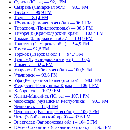
Сургут (Югра) — 92,1 FM
Сызрань (Самарская обл.) — 98,3 FM
Тамбов — 99,9 FM
Тверь — 89,4 FM
Тёмкино (Смоленская обл.) — 96,1 FM
Тирасполь (Приднестровье) — 88,3 FM
Тихорецк (Краснодарский край) — 102,4 FM
Токмак (Запорожская обл.) — 104,9 FM
Тольятти (Самарская обл.) — 94,9 FM
Томск — 92,6 FM
Торжок (Тверская обл.) — 94,7 FM
Туапсе (Краснодарский край) — 106,5
Тюмень — 92,4 FM
Уварово (Тамбовская обл.) — 100,6 FM
Ульяновск — 93,6 FM
Уфа (Республика Башкортостан) — 98,8 FM
Феодосия (Республика Крым) — 106,1 FM
Хабаровск — 107,9 FM
Ханты-Мансийск (Югра) — 107,1 FM
Чебоксары (Чувашская Республика) — 90,3 FM
Челябинск — 88,4 FM
Череповец (Вологодская обл.) — 106,7 FM
Чита (Забайкальский край) — 87,6 FM
Энергодар (Запорожская обл.) – 104,5 FM
Южно-Сахалинск (Сахалинская обл.) — 89,3 FM