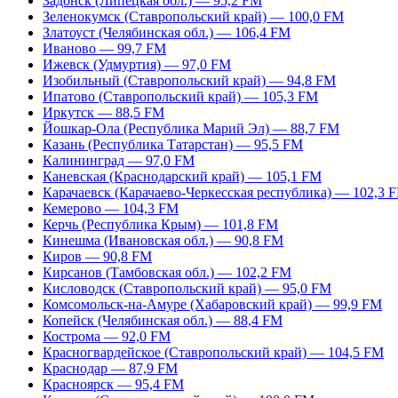
Задонск (Липецкая обл.) — 95,2 FM
Зеленокумск (Ставропольский край) — 100,0 FM
Златоуст (Челябинская обл.) — 106,4 FM
Иваново — 99,7 FM
Ижевск (Удмуртия) — 97,0 FM
Изобильный (Ставропольский край) — 94,8 FM
Ипатово (Ставропольский край) — 105,3 FM
Иркутск — 88,5 FM
Йошкар-Ола (Республика Марий Эл) — 88,7 FM
Казань (Республика Татарстан) — 95,5 FM
Калининград — 97,0 FM
Каневская (Краснодарский край) — 105,1 FM
Карачаевск (Карачаево-Черкесская республика) — 102,3 
Кемерово — 104,3 FM
Керчь (Республика Крым) — 101,8 FM
Кинешма (Ивановская обл.) — 90,8 FM
Киров — 90,8 FM
Кирсанов (Тамбовская обл.) — 102,2 FM
Кисловодск (Ставропольский край) — 95,0 FM
Комсомольск-на-Амуре (Хабаровский край) — 99,9 FM
Копейск (Челябинская обл.) — 88,4 FM
Кострома — 92,0 FM
Красногвардейское (Ставропольский край) — 104,5 FM
Краснодар — 87,9 FM
Красноярск — 95,4 FM