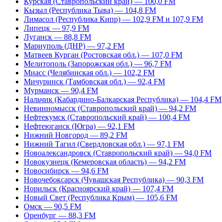
Курская (Ставропольский край) — 100,0 FM
Кызыл (Республика Тыва) — 104,8 FM
Лимасол (Республика Кипр) — 102,9 FM и 107,9 FM
Липецк — 97,9 FM
Луганск — 88,8 FM
Мариуполь (ДНР) — 97,2 FM
Матвеев Курган (Ростовская обл.) — 107,0 FM
Мелитополь (Запорожская обл.) — 96,7 FM
Миасс (Челябинская обл.) — 102,2 FM
Мичуринск (Тамбовская обл.) — 92,4 FM
Мурманск — 90,4 FM
Нальчик (Кабардино-Балкарская Республика) — 104,4 FM
Невинномысск (Ставропольский край) — 94,2 FM
Нефтекумск (Ставропольский край) — 100,4 FM
Нефтеюганск (Югра) — 92,1 FM
Нижний Новгород — 89,2 FM
Нижний Тагил (Свердловская обл.) — 97,1 FM
Новоалександровск (Ставропольский край) — 94,0 FM
Новокузнецк (Кемеровская область) — 94,2 FM
Новосибирск — 94,6 FM
Новочебоксарск (Чувашская Республика) — 90,3 FM
Норильск (Красноярский край) — 107,4 FM
Новый Свет (Республика Крым) — 105,6 FM
Омск — 90,5 FM
Оренбург — 88,3 FM