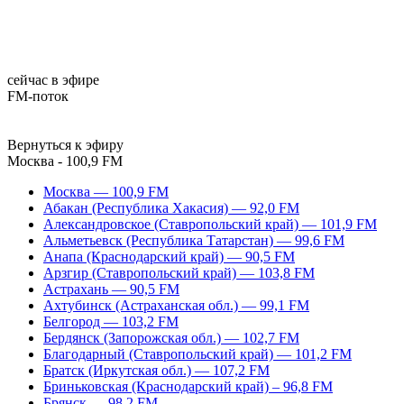
сейчас в эфире
FM-поток
Вернуться к эфиру
Москва - 100,9 FM
Москва — 100,9 FM
Абакан (Республика Хакасия) — 92,0 FM
Александровское (Ставропольский край) — 101,9 FM
Альметьевск (Республика Татарстан) — 99,6 FM
Анапа (Краснодарский край) — 90,5 FM
Арзгир (Ставропольский край) — 103,8 FM
Астрахань — 90,5 FM
Ахтубинск (Астраханская обл.) — 99,1 FM
Белгород — 103,2 FM
Бердянск (Запорожская обл.) — 102,7 FM
Благодарный (Ставропольский край) — 101,2 FM
Братск (Иркутская обл.) — 107,2 FM
Бриньковская (Краснодарский край) – 96,8 FM
Брянск — 98,2 FM