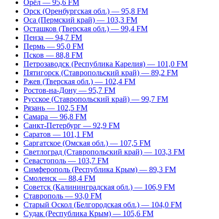
Орёл — 95,6 FM
Орск (Оренбургская обл.) — 95,8 FM
Оса (Пермский край) — 103,3 FM
Осташков (Тверская обл.) — 99,4 FM
Пенза — 94,7 FM
Пермь — 95,0 FM
Псков — 88,8 FM
Петрозаводск (Республика Карелия) — 101,0 FM
Пятигорск (Ставропольский край) — 89,2 FM
Ржев (Тверская обл.) — 102,4 FM
Ростов-на-Дону — 95,7 FM
Русское (Ставропольский край) — 99,7 FM
Рязань — 102,5 FM
Самара — 96,8 FM
Санкт-Петербург — 92,9 FM
Саратов — 101,1 FM
Саргатское (Омская обл.) — 107,5 FM
Светлоград (Ставропольский край) — 103,3 FM
Севастополь — 103,7 FM
Симферополь (Республика Крым) — 89,3 FM
Смоленск — 88,4 FM
Советск (Калининградская обл.) — 106,9 FM
Ставрополь — 93,0 FM
Старый Оскол (Белгородская обл.) — 104,0 FM
Судак (Республика Крым) — 105,6 FM