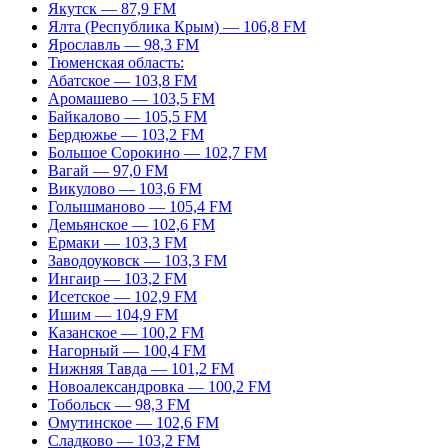
Якутск — 87,9 FM
Ялта (Республика Крым) — 106,8 FM
Ярославль — 98,3 FM
Тюменская область:
Абатское — 103,8 FM
Аромашево — 103,5 FM
Байкалово — 105,5 FM
Бердюжье — 103,2 FM
Большое Сорокино — 102,7 FM
Вагай — 97,0 FM
Викулово — 103,6 FM
Голышманово — 105,4 FM
Демьянское — 102,6 FM
Ермаки — 103,3 FM
Заводоуковск — 103,3 FM
Ингаир — 103,2 FM
Исетское — 102,9 FM
Ишим — 104,9 FM
Казанское — 100,2 FM
Нагорный — 100,4 FM
Нижняя Тавда — 101,2 FM
Новоалександровка — 100,2 FM
Тобольск — 98,3 FM
Омутинское — 102,6 FM
Сладково — 103,2 FM