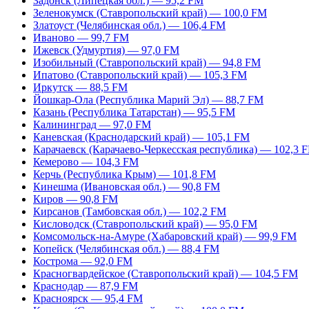
Задонск (Липецкая обл.) — 95,2 FM
Зеленокумск (Ставропольский край) — 100,0 FM
Златоуст (Челябинская обл.) — 106,4 FM
Иваново — 99,7 FM
Ижевск (Удмуртия) — 97,0 FM
Изобильный (Ставропольский край) — 94,8 FM
Ипатово (Ставропольский край) — 105,3 FM
Иркутск — 88,5 FM
Йошкар-Ола (Республика Марий Эл) — 88,7 FM
Казань (Республика Татарстан) — 95,5 FM
Калининград — 97,0 FM
Каневская (Краснодарский край) — 105,1 FM
Карачаевск (Карачаево-Черкесская республика) — 102,3 
Кемерово — 104,3 FM
Керчь (Республика Крым) — 101,8 FM
Кинешма (Ивановская обл.) — 90,8 FM
Киров — 90,8 FM
Кирсанов (Тамбовская обл.) — 102,2 FM
Кисловодск (Ставропольский край) — 95,0 FM
Комсомольск-на-Амуре (Хабаровский край) — 99,9 FM
Копейск (Челябинская обл.) — 88,4 FM
Кострома — 92,0 FM
Красногвардейское (Ставропольский край) — 104,5 FM
Краснодар — 87,9 FM
Красноярск — 95,4 FM