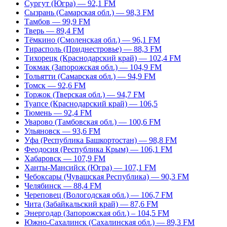
Сургут (Югра) — 92,1 FM
Сызрань (Самарская обл.) — 98,3 FM
Тамбов — 99,9 FM
Тверь — 89,4 FM
Тёмкино (Смоленская обл.) — 96,1 FM
Тирасполь (Приднестровье) — 88,3 FM
Тихорецк (Краснодарский край) — 102,4 FM
Токмак (Запорожская обл.) — 104,9 FM
Тольятти (Самарская обл.) — 94,9 FM
Томск — 92,6 FM
Торжок (Тверская обл.) — 94,7 FM
Туапсе (Краснодарский край) — 106,5
Тюмень — 92,4 FM
Уварово (Тамбовская обл.) — 100,6 FM
Ульяновск — 93,6 FM
Уфа (Республика Башкортостан) — 98,8 FM
Феодосия (Республика Крым) — 106,1 FM
Хабаровск — 107,9 FM
Ханты-Мансийск (Югра) — 107,1 FM
Чебоксары (Чувашская Республика) — 90,3 FM
Челябинск — 88,4 FM
Череповец (Вологодская обл.) — 106,7 FM
Чита (Забайкальский край) — 87,6 FM
Энергодар (Запорожская обл.) – 104,5 FM
Южно-Сахалинск (Сахалинская обл.) — 89,3 FM