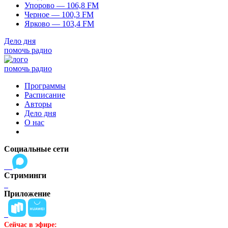
Упорово — 106,8 FM
Черное — 100,3 FM
Ярково — 103,4 FM
Дело дня
помочь радио
помочь радио
Программы
Расписание
Авторы
Дело дня
О нас
Социальные сети
Стриминги
Приложение
Сейчас в эфире: