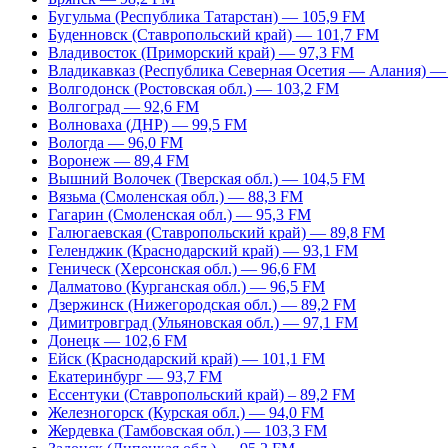
Бугульма (Республика Татарстан) — 105,9 FM
Буденновск (Ставропольский край) — 101,7 FM
Владивосток (Приморский край) — 97,3 FM
Владикавказ (Республика Северная Осетия — Алания) —
Волгодонск (Ростовская обл.) — 103,2 FM
Волгоград — 92,6 FM
Волноваха (ДНР) — 99,5 FM
Вологда — 96,0 FM
Воронеж — 89,4 FM
Вышний Волочек (Тверская обл.) — 104,5 FM
Вязьма (Смоленская обл.) — 88,3 FM
Гагарин (Смоленская обл.) — 95,3 FM
Галюгаевская (Ставропольский край) — 89,8 FM
Геленджик (Краснодарский край) — 93,1 FM
Геническ (Херсонская обл.) — 96,6 FM
Далматово (Курганская обл.) — 96,5 FM
Дзержинск (Нижегородская обл.) — 89,2 FM
Димитровград (Ульяновская обл.) — 97,1 FM
Донецк — 102,6 FM
Ейск (Краснодарский край) — 101,1 FM
Екатеринбург — 93,7 FM
Ессентуки (Ставропольский край) – 89,2 FM
Железногорск (Курская обл.) — 94,0 FM
Жердевка (Тамбовская обл.) — 103,3 FM