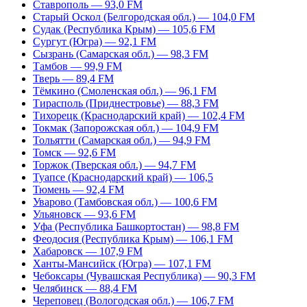
Ставрополь — 93,0 FM
Старый Оскол (Белгородская обл.) — 104,0 FM
Судак (Республика Крым) — 105,6 FM
Сургут (Югра) — 92,1 FM
Сызрань (Самарская обл.) — 98,3 FM
Тамбов — 99,9 FM
Тверь — 89,4 FM
Тёмкино (Смоленская обл.) — 96,1 FM
Тирасполь (Приднестровье) — 88,3 FM
Тихорецк (Краснодарский край) — 102,4 FM
Токмак (Запорожская обл.) — 104,9 FM
Тольятти (Самарская обл.) — 94,9 FM
Томск — 92,6 FM
Торжок (Тверская обл.) — 94,7 FM
Туапсе (Краснодарский край) — 106,5
Тюмень — 92,4 FM
Уварово (Тамбовская обл.) — 100,6 FM
Ульяновск — 93,6 FM
Уфа (Республика Башкортостан) — 98,8 FM
Феодосия (Республика Крым) — 106,1 FM
Хабаровск — 107,9 FM
Ханты-Мансийск (Югра) — 107,1 FM
Чебоксары (Чувашская Республика) — 90,3 FM
Челябинск — 88,4 FM
Череповец (Вологодская обл.) — 106,7 FM