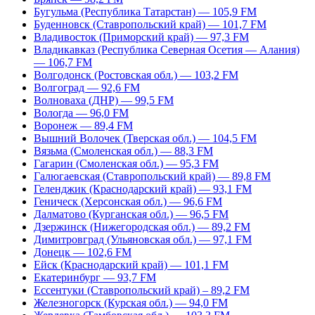
Бугульма (Республика Татарстан) — 105,9 FM
Буденновск (Ставропольский край) — 101,7 FM
Владивосток (Приморский край) — 97,3 FM
Владикавказ (Республика Северная Осетия — Алания)
— 106,7 FM
Волгодонск (Ростовская обл.) — 103,2 FM
Волгоград — 92,6 FM
Волноваха (ДНР) — 99,5 FM
Вологда — 96,0 FM
Воронеж — 89,4 FM
Вышний Волочек (Тверская обл.) — 104,5 FM
Вязьма (Смоленская обл.) — 88,3 FM
Гагарин (Смоленская обл.) — 95,3 FM
Галюгаевская (Ставропольский край) — 89,8 FM
Геленджик (Краснодарский край) — 93,1 FM
Геническ (Херсонская обл.) — 96,6 FM
Далматово (Курганская обл.) — 96,5 FM
Дзержинск (Нижегородская обл.) — 89,2 FM
Димитровград (Ульяновская обл.) — 97,1 FM
Донецк — 102,6 FM
Ейск (Краснодарский край) — 101,1 FM
Екатеринбург — 93,7 FM
Ессентуки (Ставропольский край) – 89,2 FM
Железногорск (Курская обл.) — 94,0 FM