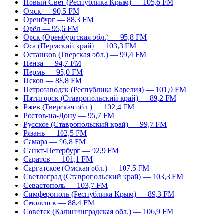
Новый Свет (Республика Крым) — 105,6 FM
Омск — 90,5 FM
Оренбург — 88,3 FM
Орёл — 95,6 FM
Орск (Оренбургская обл.) — 95,8 FM
Оса (Пермский край) — 103,3 FM
Осташков (Тверская обл.) — 99,4 FM
Пенза — 94,7 FM
Пермь — 95,0 FM
Псков — 88,8 FM
Петрозаводск (Республика Карелия) — 101,0 FM
Пятигорск (Ставропольский край) — 89,2 FM
Ржев (Тверская обл.) — 102,4 FM
Ростов-на-Дону — 95,7 FM
Русское (Ставропольский край) — 99,7 FM
Рязань — 102,5 FM
Самара — 96,8 FM
Санкт-Петербург — 92,9 FM
Саратов — 101,1 FM
Саргатское (Омская обл.) — 107,5 FM
Светлоград (Ставропольский край) — 103,3 FM
Севастополь — 103,7 FM
Симферополь (Республика Крым) — 89,3 FM
Смоленск — 88,4 FM
Советск (Калининградская обл.) — 106,9 FM