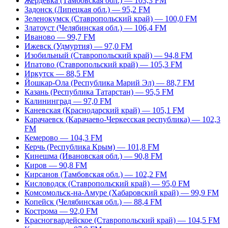
Жердевка (Тамбовская обл.) — 103,3 FM
Задонск (Липецкая обл.) — 95,2 FM
Зеленокумск (Ставропольский край) — 100,0 FM
Златоуст (Челябинская обл.) — 106,4 FM
Иваново — 99,7 FM
Ижевск (Удмуртия) — 97,0 FM
Изобильный (Ставропольский край) — 94,8 FM
Ипатово (Ставропольский край) — 105,3 FM
Иркутск — 88,5 FM
Йошкар-Ола (Республика Марий Эл) — 88,7 FM
Казань (Республика Татарстан) — 95,5 FM
Калининград — 97,0 FM
Каневская (Краснодарский край) — 105,1 FM
Карачаевск (Карачаево-Черкесская республика) — 102,3
FM
Кемерово — 104,3 FM
Керчь (Республика Крым) — 101,8 FM
Кинешма (Ивановская обл.) — 90,8 FM
Киров — 90,8 FM
Кирсанов (Тамбовская обл.) — 102,2 FM
Кисловодск (Ставропольский край) — 95,0 FM
Комсомольск-на-Амуре (Хабаровский край) — 99,9 FM
Копейск (Челябинская обл.) — 88,4 FM
Кострома — 92,0 FM
Красногвардейское (Ставропольский край) — 104,5 FM