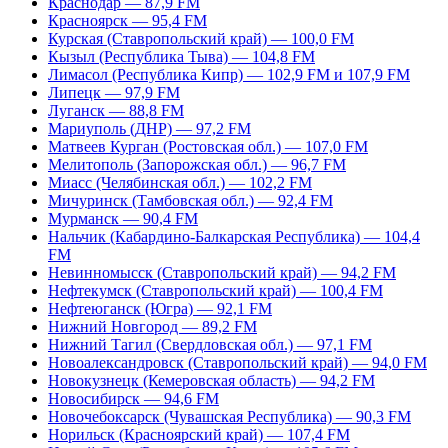
Краснодар — 87,9 FM
Красноярск — 95,4 FM
Курская (Ставропольский край) — 100,0 FM
Кызыл (Республика Тыва) — 104,8 FM
Лимасол (Республика Кипр) — 102,9 FM и 107,9 FM
Липецк — 97,9 FM
Луганск — 88,8 FM
Мариуполь (ДНР) — 97,2 FM
Матвеев Курган (Ростовская обл.) — 107,0 FM
Мелитополь (Запорожская обл.) — 96,7 FM
Миасс (Челябинская обл.) — 102,2 FM
Мичуринск (Тамбовская обл.) — 92,4 FM
Мурманск — 90,4 FM
Нальчик (Кабардино-Балкарская Республика) — 104,4
FM
Невинномысск (Ставропольский край) — 94,2 FM
Нефтекумск (Ставропольский край) — 100,4 FM
Нефтеюганск (Югра) — 92,1 FM
Нижний Новгород — 89,2 FM
Нижний Тагил (Свердловская обл.) — 97,1 FM
Новоалександровск (Ставропольский край) — 94,0 FM
Новокузнецк (Кемеровская область) — 94,2 FM
Новосибирск — 94,6 FM
Новочебоксарск (Чувашская Республика) — 90,3 FM
Норильск (Красноярский край) — 107,4 FM