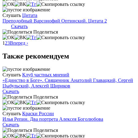
Слушать
Цитата
Преподобный Варсонофий Оптинский. Цитата 2
Скачать
Поделиться
1
2
3
Вперед ›
Также рекомендуем
Слушать
Клуб частных мнений
«Единство в Боге». Священник Анатолий Главацкий, Сергей
Цыбульский, Алексей Шириков
Скачать
Поделиться
Слушать
Краски России
Илья Репин. Два портрета Алексея Боголюбова
Скачать
Поделиться