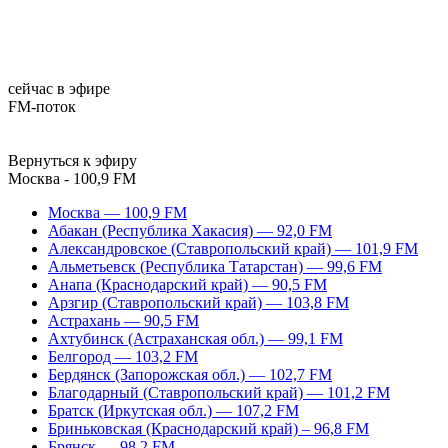
сейчас в эфире
FM-поток
Вернуться к эфиру
Москва - 100,9 FM
Москва — 100,9 FM
Абакан (Республика Хакасия) — 92,0 FM
Александровское (Ставропольский край) — 101,9 FM
Альметьевск (Республика Татарстан) — 99,6 FM
Анапа (Краснодарский край) — 90,5 FM
Арзгир (Ставропольский край) — 103,8 FM
Астрахань — 90,5 FM
Ахтубинск (Астраханская обл.) — 99,1 FM
Белгород — 103,2 FM
Бердянск (Запорожская обл.) — 102,7 FM
Благодарный (Ставропольский край) — 101,2 FM
Братск (Иркутская обл.) — 107,2 FM
Бриньковская (Краснодарский край) – 96,8 FM
Брянск — 98,2 FM