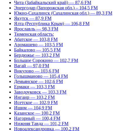
Чита (Забайкальский край) — 87,6 FM
Энергодар (Запорожская обл.) – 104,5 FM
Южно-Сахалинск (Сахалинская обл.) — 89,3 FM
Якутск — 87,9 FM
Ялта (Республика Крым) — 106,8 FM
Ярославль — 98,3 FM
Тюменская область:
Абатское — 103,8 FM
Аромашево — 103,5 FM
Байкалово — 105,5 FM
Бердюжье — 103,2 FM
Большое Сорокино — 102,7 FM
Вагай — 97,0 FM
Викулово — 103,6 FM
Голышманово — 105,4 FM
Демьянское — 102,6 FM
Ермаки — 103,3 FM
Заводоуковск — 103,3 FM
Ингаир — 103,2 FM
Исетское — 102,9 FM
Ишим — 104,9 FM
Казанское — 100,2 FM
Нагорный — 100,4 FM
Нижняя Тавда — 101,2 FM
Новоалександровка — 100,2 FM