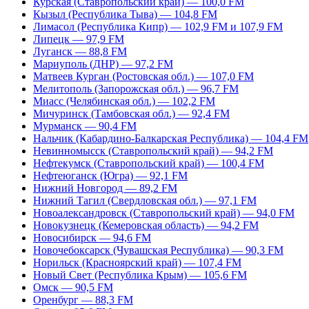
Курская (Ставропольский край) — 100,0 FM
Кызыл (Республика Тыва) — 104,8 FM
Лимасол (Республика Кипр) — 102,9 FM и 107,9 FM
Липецк — 97,9 FM
Луганск — 88,8 FM
Мариуполь (ДНР) — 97,2 FM
Матвеев Курган (Ростовская обл.) — 107,0 FM
Мелитополь (Запорожская обл.) — 96,7 FM
Миасс (Челябинская обл.) — 102,2 FM
Мичуринск (Тамбовская обл.) — 92,4 FM
Мурманск — 90,4 FM
Нальчик (Кабардино-Балкарская Республика) — 104,4 FM
Невинномысск (Ставропольский край) — 94,2 FM
Нефтекумск (Ставропольский край) — 100,4 FM
Нефтеюганск (Югра) — 92,1 FM
Нижний Новгород — 89,2 FM
Нижний Тагил (Свердловская обл.) — 97,1 FM
Новоалександровск (Ставропольский край) — 94,0 FM
Новокузнецк (Кемеровская область) — 94,2 FM
Новосибирск — 94,6 FM
Новочебоксарск (Чувашская Республика) — 90,3 FM
Норильск (Красноярский край) — 107,4 FM
Новый Свет (Республика Крым) — 105,6 FM
Омск — 90,5 FM
Оренбург — 88,3 FM