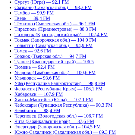
Сургут (Югра) — 92,1 FM
Сызрань (Самарская обл.) — 98,3 FM
Тамбов — 99,9 FM
Тверь — 89,4 FM
Тёмкино (Смоленская обл.) — 96,1 FM
Тирасполь (Приднестровье) — 88,3 FM
Тихорецк (Краснодарский край) — 102,4 FM
Токмак (Запорожская обл.) — 104,9 FM
Тольятти (Самарская обл.) — 94,9 FM
Томск — 92,6 FM
Торжок (Тверская обл.) — 94,7 FM
Туапсе (Краснодарский край) — 106,5
Тюмень — 92,4 FM
Уварово (Тамбовская обл.) — 100,6 FM
Ульяновск — 93,6 FM
Уфа (Республика Башкортостан) — 98,8 FM
Феодосия (Республика Крым) — 106,1 FM
Хабаровск — 107,9 FM
Ханты-Мансийск (Югра) — 107,1 FM
Чебоксары (Чувашская Республика) — 90,3 FM
Челябинск — 88,4 FM
Череповец (Вологодская обл.) — 106,7 FM
Чита (Забайкальский край) — 87,6 FM
Энергодар (Запорожская обл.) – 104,5 FM
Южно-Сахалинск (Сахалинская обл.) — 89,3 FM