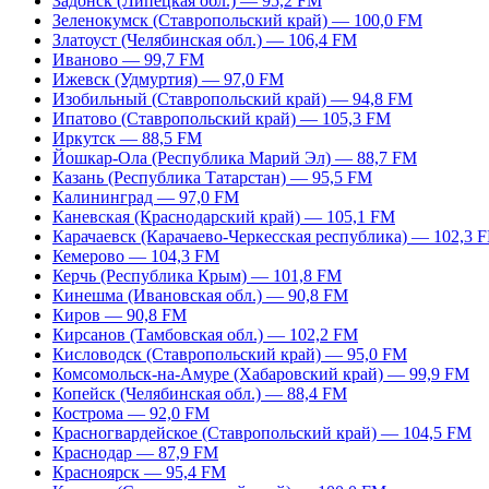
Задонск (Липецкая обл.) — 95,2 FM
Зеленокумск (Ставропольский край) — 100,0 FM
Златоуст (Челябинская обл.) — 106,4 FM
Иваново — 99,7 FM
Ижевск (Удмуртия) — 97,0 FM
Изобильный (Ставропольский край) — 94,8 FM
Ипатово (Ставропольский край) — 105,3 FM
Иркутск — 88,5 FM
Йошкар-Ола (Республика Марий Эл) — 88,7 FM
Казань (Республика Татарстан) — 95,5 FM
Калининград — 97,0 FM
Каневская (Краснодарский край) — 105,1 FM
Карачаевск (Карачаево-Черкесская республика) — 102,3 
Кемерово — 104,3 FM
Керчь (Республика Крым) — 101,8 FM
Кинешма (Ивановская обл.) — 90,8 FM
Киров — 90,8 FM
Кирсанов (Тамбовская обл.) — 102,2 FM
Кисловодск (Ставропольский край) — 95,0 FM
Комсомольск-на-Амуре (Хабаровский край) — 99,9 FM
Копейск (Челябинская обл.) — 88,4 FM
Кострома — 92,0 FM
Красногвардейское (Ставропольский край) — 104,5 FM
Краснодар — 87,9 FM
Красноярск — 95,4 FM