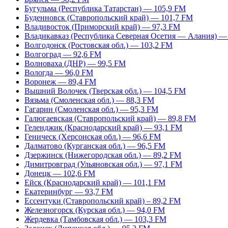
Бугульма (Республика Татарстан) — 105,9 FM
Буденновск (Ставропольский край) — 101,7 FM
Владивосток (Приморский край) — 97,3 FM
Владикавказ (Республика Северная Осетия — Алания) —
Волгодонск (Ростовская обл.) — 103,2 FM
Волгоград — 92,6 FM
Волноваха (ДНР) — 99,5 FM
Вологда — 96,0 FM
Воронеж — 89,4 FM
Вышний Волочек (Тверская обл.) — 104,5 FM
Вязьма (Смоленская обл.) — 88,3 FM
Гагарин (Смоленская обл.) — 95,3 FM
Галюгаевская (Ставропольский край) — 89,8 FM
Геленджик (Краснодарский край) — 93,1 FM
Геническ (Херсонская обл.) — 96,6 FM
Далматово (Курганская обл.) — 96,5 FM
Дзержинск (Нижегородская обл.) — 89,2 FM
Димитровград (Ульяновская обл.) — 97,1 FM
Донецк — 102,6 FM
Ейск (Краснодарский край) — 101,1 FM
Екатеринбург — 93,7 FM
Ессентуки (Ставропольский край) – 89,2 FM
Железногорск (Курская обл.) — 94,0 FM
Жердевка (Тамбовская обл.) — 103,3 FM