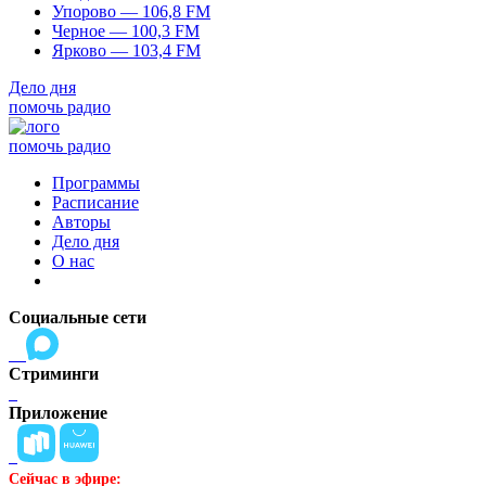
Упорово — 106,8 FM
Черное — 100,3 FM
Ярково — 103,4 FM
Дело дня
помочь радио
помочь радио
Программы
Расписание
Авторы
Дело дня
О нас
Социальные сети
Стриминги
Приложение
Сейчас в эфире: