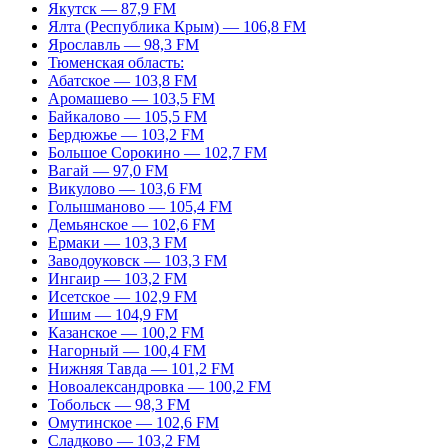
Якутск — 87,9 FM
Ялта (Республика Крым) — 106,8 FM
Ярославль — 98,3 FM
Тюменская область:
Абатское — 103,8 FM
Аромашево — 103,5 FM
Байкалово — 105,5 FM
Бердюжье — 103,2 FM
Большое Сорокино — 102,7 FM
Вагай — 97,0 FM
Викулово — 103,6 FM
Голышманово — 105,4 FM
Демьянское — 102,6 FM
Ермаки — 103,3 FM
Заводоуковск — 103,3 FM
Ингаир — 103,2 FM
Исетское — 102,9 FM
Ишим — 104,9 FM
Казанское — 100,2 FM
Нагорный — 100,4 FM
Нижняя Тавда — 101,2 FM
Новоалександровка — 100,2 FM
Тобольск — 98,3 FM
Омутинское — 102,6 FM
Сладково — 103,2 FM