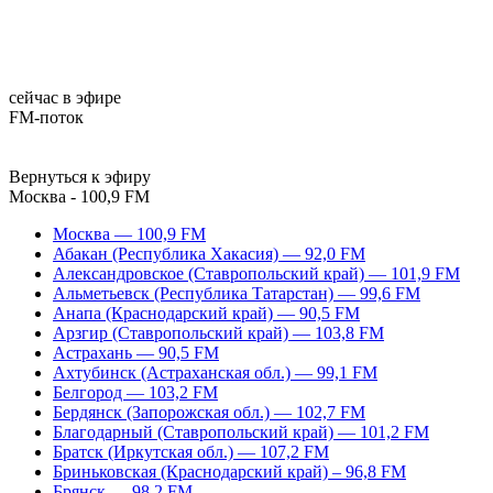
сейчас в эфире
FM-поток
Вернуться к эфиру
Москва - 100,9 FM
Москва — 100,9 FM
Абакан (Республика Хакасия) — 92,0 FM
Александровское (Ставропольский край) — 101,9 FM
Альметьевск (Республика Татарстан) — 99,6 FM
Анапа (Краснодарский край) — 90,5 FM
Арзгир (Ставропольский край) — 103,8 FM
Астрахань — 90,5 FM
Ахтубинск (Астраханская обл.) — 99,1 FM
Белгород — 103,2 FM
Бердянск (Запорожская обл.) — 102,7 FM
Благодарный (Ставропольский край) — 101,2 FM
Братск (Иркутская обл.) — 107,2 FM
Бриньковская (Краснодарский край) – 96,8 FM
Брянск — 98,2 FM