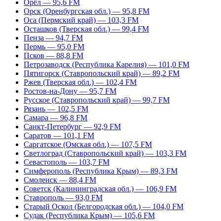
Орёл — 95,6 FM
Орск (Оренбургская обл.) — 95,8 FM
Оса (Пермский край) — 103,3 FM
Осташков (Тверская обл.) — 99,4 FM
Пенза — 94,7 FM
Пермь — 95,0 FM
Псков — 88,8 FM
Петрозаводск (Республика Карелия) — 101,0 FM
Пятигорск (Ставропольский край) — 89,2 FM
Ржев (Тверская обл.) — 102,4 FM
Ростов-на-Дону — 95,7 FM
Русское (Ставропольский край) — 99,7 FM
Рязань — 102,5 FM
Самара — 96,8 FM
Санкт-Петербург — 92,9 FM
Саратов — 101,1 FM
Саргатское (Омская обл.) — 107,5 FM
Светлоград (Ставропольский край) — 103,3 FM
Севастополь — 103,7 FM
Симферополь (Республика Крым) — 89,3 FM
Смоленск — 88,4 FM
Советск (Калининградская обл.) — 106,9 FM
Ставрополь — 93,0 FM
Старый Оскол (Белгородская обл.) — 104,0 FM
Судак (Республика Крым) — 105,6 FM