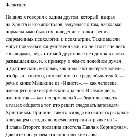
Феоктист.
На днях я говорил с одним другом, который, взирая
на Христа и Его апостолов, задумался о том, насколько
нормальными было их поведение с точки зрения
современных психологии и психиатрии. Такие мысли
могут показаться кощунственными, но не стоит спешить
с выводами, ведь этот мой друг вовсе не одинок в своих
размышлениях, и, к примеру, о чём-то подобном думал
и Достоевский, который, как полагают литературоведы,
изобразил святого, помещённого в среду обывателей, —
речь о князе Мышкине из «Идиота», — как человека,
имеющего психиатрический диагноз. В самом деле,
именно так — как ненормальный — будет выглядеть
в глазах общества тот, кто решит следовать заповедям
Христовым. Причины такого взгляда на святость раскрыты
в звучащем сегодня во время литургии отрывке из 1-
й главы Второго послания апостола Павла к Коринфянам.
Давайте послушаем эти апостольские слова.