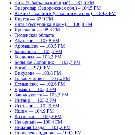
Чита (Забайкальский край) — 87,6 FM
Энергодар (Запорожская обл.) – 104,5 FM
Южно-Сахалинск (Сахалинская обл.) — 89,3 FM
Якутск — 87,9 FM
Ялта (Республика Крым) — 106,8 FM
Ярославль — 98,3 FM
Тюменская область:
Абатское — 103,8 FM
Аромашево — 103,5 FM
Байкалово — 105,5 FM
Бердюжье — 103,2 FM
Большое Сорокино — 102,7 FM
Вагай — 97,0 FM
Викулово — 103,6 FM
Голышманово — 105,4 FM
Демьянское — 102,6 FM
Ермаки — 103,3 FM
Заводоуковск — 103,3 FM
Ингаир — 103,2 FM
Исетское — 102,9 FM
Ишим — 104,9 FM
Казанское — 100,2 FM
Нагорный — 100,4 FM
Нижняя Тавда — 101,2 FM
Новоалександровка — 100,2 FM