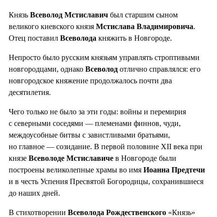
Князь
Всеволод Мстиславич
был старшим сыном
великого киевского князя
Мстислава Владимировича
.
Отец поставил
Всеволода
княжить в Новгороде.
Непросто было русским князьям управлять строптивыми
новгородцами, однако
Всеволод
отлично справлялся: его
новгородское княжение продолжалось почти два
десятилетия.
Чего только не было за эти годы: войны и перемирия
с северными соседями — племенами финнов, чуди,
междоусобные битвы с завистливыми братьями,
но главное — созидание. В первой половине XII века при
князе
Всеволоде Мстиславиче
в Новгороде были
построены великолепные храмы во имя
Иоанна Предтечи
и в честь Успения Пресвятой Богородицы, сохранившиеся
до наших дней.
В стихотворении
Всеволода Рождественского
«Князь»