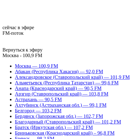
сейчас в эфире
FM-поток
Вернуться к эфиру
Москва - 100,9 FM
Москва — 100,9 FM
Абакан (Республика Хакасия) — 92,0 FM
Александровское (Ставропольский край) — 101,9 FM
Альметьевск (Республика Татарстан) — 99,6 FM
Анапа (Краснодарский край) — 90,5 FM
Арзгир (Ставропольский край) — 103,8 FM
Астрахань — 90,5 FM
Ахтубинск (Астраханская обл.) — 99,1 FM
Белгород — 103,2 FM
Бердянск (Запорожская обл.) — 102,7 FM
Благодарный (Ставропольский край) — 101,2 FM
Братск (Иркутская обл.) — 107,2 FM
Бриньковская (Краснодарский край) – 96,8 FM
Брянск — 98,2 FM