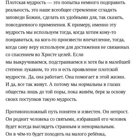
Плотская мудрость — это попытка немного подправить
реальность, это наше всеобщее стремление сгладить
заповеди Божии, сделать их удобными для, так сказать,
повседневного применения. К примеру, именно эту
мудрость мы используем тогда, когда хотим кому-то
понравиться, на кого-то произвести впечатление, тогда,
когда саму веру используем для достижения не связанных
со спасением во Христе целей. Если
мы выкручиваемся, подстраиваемся и хотя бы в малейшей
степени лукавим, то это и есть проявление плотской
мудрости. Да, она работает. Она помогает в этой жизни.
И да, все так живут. А потому мы нормальны в глазах
общества лишь до той поры, пока живём, беря за основу
своих поступков такую мудрость.
Противоположный путь понятен и известен. Он непрост.
Он роднит человека со святыми, избравший его человек
будет всегда выглядеть странным и ненормальным.
Он в чём-то будет походить на малого ребёнка,