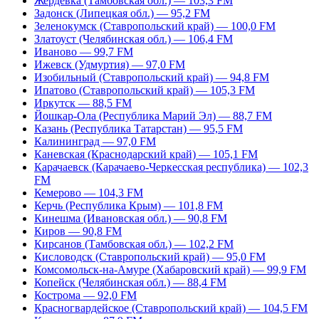
Жердевка (Тамбовская обл.) — 103,3 FM
Задонск (Липецкая обл.) — 95,2 FM
Зеленокумск (Ставропольский край) — 100,0 FM
Златоуст (Челябинская обл.) — 106,4 FM
Иваново — 99,7 FM
Ижевск (Удмуртия) — 97,0 FM
Изобильный (Ставропольский край) — 94,8 FM
Ипатово (Ставропольский край) — 105,3 FM
Иркутск — 88,5 FM
Йошкар-Ола (Республика Марий Эл) — 88,7 FM
Казань (Республика Татарстан) — 95,5 FM
Калининград — 97,0 FM
Каневская (Краснодарский край) — 105,1 FM
Карачаевск (Карачаево-Черкесская республика) — 102,3
FM
Кемерово — 104,3 FM
Керчь (Республика Крым) — 101,8 FM
Кинешма (Ивановская обл.) — 90,8 FM
Киров — 90,8 FM
Кирсанов (Тамбовская обл.) — 102,2 FM
Кисловодск (Ставропольский край) — 95,0 FM
Комсомольск-на-Амуре (Хабаровский край) — 99,9 FM
Копейск (Челябинская обл.) — 88,4 FM
Кострома — 92,0 FM
Красногвардейское (Ставропольский край) — 104,5 FM