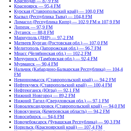
Краснодар — 87,9 FM
Красноярск — 95,4 FM
Курская (Ставропольский край) — 100,0 FM
Кызыл (Республика Тыва) — 104,8 FM
Лимасол (Республика Кипр) — 102,9 FM и 107,9 FM
Липецк — 97,9 FM
Луганск — 88,8 FM
Мариуполь (ДНР) — 97,2 FM
Матвеев Курган (Ростовская обл.) — 107,0 FM
Мелитополь (Запорожская обл.) — 96,7 FM
Миасс (Челябинская обл.) — 102,2 FM
Мичуринск (Тамбовская обл.) — 92,4 FM
Мурманск — 90,4 FM
Нальчик (Кабардино-Балкарская Республика) — 104,4
FM
Невинномысск (Ставропольский край) — 94,2 FM
Нефтекумск (Ставропольский край) — 100,4 FM
Нефтеюганск (Югра) — 92,1 FM
Нижний Новгород — 89,2 FM
Нижний Тагил (Свердловская обл.) — 97,1 FM
Новоалександровск (Ставропольский край) — 94,0 FM
Новокузнецк (Кемеровская область) — 94,2 FM
Новосибирск — 94,6 FM
Новочебоксарск (Чувашская Республика) — 90,3 FM
Норильск (Красноярский край) — 107,4 FM