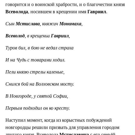
говорится и о воинской храбрости, и о благочестии князя
Всеволода
, носившем в крещении имя
Гавриил
.
Сын
Мстислава
, княжич
Мономаха
,
Всеволод
, в крещеньи
Гавриил
,
Туров бил, в бою не ведал страха
И на Чудь с товарами ходил.
Пели князю стрелы каленые,
Снился бой на Волховском мосту.
В Новгороде, у святой Софии,
Первым подходил он ко кресту.
Наступил момент, когда из корыстных побуждений
новгородцы решили призвать для управления городом
другого князя. Всеволода
Мстиславича
с его семьёй