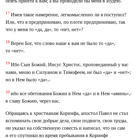
опять прийти к вам; а вы проводили бы меня в Иудею.
17
Имея такое намерение, легкомысленно ли я поступил?
Или, что я предпринимаю, по плоти предпринимаю, так
что у меня то «да, да», то «нет, нет»?
18
Верен Бог, что слово наше к вам не было то «да»,
то «нет».
19
Ибо Сын Божий, Иисус Христос, проповеданный у вас
нами, мною и Силуаном и Тимофеем, не был «да» и «нет»;
но в Нем было «да»,-
20
ибо все обетования Божии в Нем «да» и в Нем «аминь»,-
в славу Божию, через нас.
Обращаясь к христианам Коринфа, апостол Павел не стал
вспоминать свои добрые дела, свои подвиги, свои труды,
он указал на собственную совесть и написал, что он сам
и его спутники во время пребывания в Коринфе