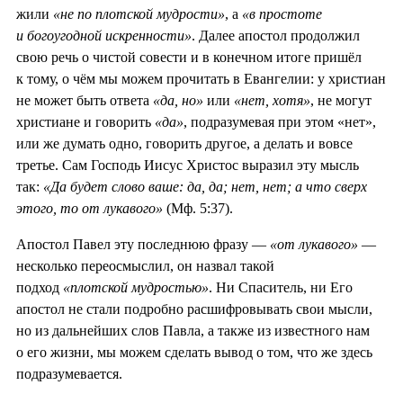
жили
«не по плотской мудрости»
, а
«в простоте
и богоугодной искренности»
. Далее апостол продолжил
свою речь о чистой совести и в конечном итоге пришёл
к тому, о чём мы можем прочитать в Евангелии: у христиан
не может быть ответа
«да, но»
или
«нет, хотя»
, не могут
христиане и говорить
«да»
, подразумевая при этом «нет»,
или же думать одно, говорить другое, а делать и вовсе
третье. Сам Господь Иисус Христос выразил эту мысль
так:
«Да будет слово ваше: да, да; нет, нет; а что сверх
этого, то от лукавого»
(Мф. 5:37).
Апостол Павел эту последнюю фразу —
«от лукавого»
—
несколько переосмыслил, он назвал такой
подход
«плотской мудростью»
. Ни Спаситель, ни Его
апостол не стали подробно расшифровывать свои мысли,
но из дальнейших слов Павла, а также из известного нам
о его жизни, мы можем сделать вывод о том, что же здесь
подразумевается.