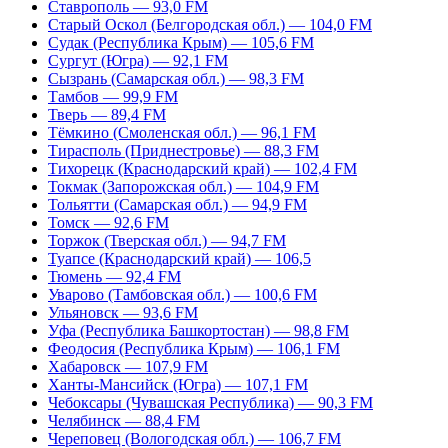
Ставрополь — 93,0 FM
Старый Оскол (Белгородская обл.) — 104,0 FM
Судак (Республика Крым) — 105,6 FM
Сургут (Югра) — 92,1 FM
Сызрань (Самарская обл.) — 98,3 FM
Тамбов — 99,9 FM
Тверь — 89,4 FM
Тёмкино (Смоленская обл.) — 96,1 FM
Тирасполь (Приднестровье) — 88,3 FM
Тихорецк (Краснодарский край) — 102,4 FM
Токмак (Запорожская обл.) — 104,9 FM
Тольятти (Самарская обл.) — 94,9 FM
Томск — 92,6 FM
Торжок (Тверская обл.) — 94,7 FM
Туапсе (Краснодарский край) — 106,5
Тюмень — 92,4 FM
Уварово (Тамбовская обл.) — 100,6 FM
Ульяновск — 93,6 FM
Уфа (Республика Башкортостан) — 98,8 FM
Феодосия (Республика Крым) — 106,1 FM
Хабаровск — 107,9 FM
Ханты-Мансийск (Югра) — 107,1 FM
Чебоксары (Чувашская Республика) — 90,3 FM
Челябинск — 88,4 FM
Череповец (Вологодская обл.) — 106,7 FM