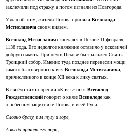
заключили под стражу, а потом изгнали из Новгорода.
Узнав об этом, жители Пскова приняли
Всеволода
Мстиславича
своим князем.
Всеволод Мстиславич
скончался в Пскове 11 февраля
1138 года. Его недолгое княжение оставило у псковичей
добрую память. При нём в Пскове был заложен Свято-
Троицкий собор. Именно туда позднее перенесли мощи
самого благоверного князя
Всеволода Мстиславича
,
причисленного в конце XII века к лику святых.
В своём стихотворении «Князь» поэт
Всеволод
Рождественский
говорит о князе
Всеволоде
как
о небесном защитнике Пскова и всей Руси.
Словно брагу, пил тугу и горе,
А когда пришла его пора,