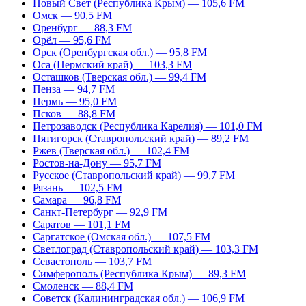
Новый Свет (Республика Крым) — 105,6 FM
Омск — 90,5 FM
Оренбург — 88,3 FM
Орёл — 95,6 FM
Орск (Оренбургская обл.) — 95,8 FM
Оса (Пермский край) — 103,3 FM
Осташков (Тверская обл.) — 99,4 FM
Пенза — 94,7 FM
Пермь — 95,0 FM
Псков — 88,8 FM
Петрозаводск (Республика Карелия) — 101,0 FM
Пятигорск (Ставропольский край) — 89,2 FM
Ржев (Тверская обл.) — 102,4 FM
Ростов-на-Дону — 95,7 FM
Русское (Ставропольский край) — 99,7 FM
Рязань — 102,5 FM
Самара — 96,8 FM
Санкт-Петербург — 92,9 FM
Саратов — 101,1 FM
Саргатское (Омская обл.) — 107,5 FM
Светлоград (Ставропольский край) — 103,3 FM
Севастополь — 103,7 FM
Симферополь (Республика Крым) — 89,3 FM
Смоленск — 88,4 FM
Советск (Калининградская обл.) — 106,9 FM