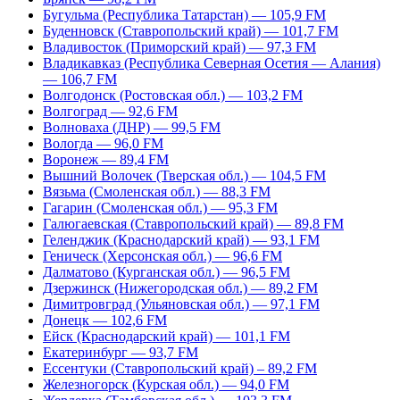
Бугульма (Республика Татарстан) — 105,9 FM
Буденновск (Ставропольский край) — 101,7 FM
Владивосток (Приморский край) — 97,3 FM
Владикавказ (Республика Северная Осетия — Алания)
— 106,7 FM
Волгодонск (Ростовская обл.) — 103,2 FM
Волгоград — 92,6 FM
Волноваха (ДНР) — 99,5 FM
Вологда — 96,0 FM
Воронеж — 89,4 FM
Вышний Волочек (Тверская обл.) — 104,5 FM
Вязьма (Смоленская обл.) — 88,3 FM
Гагарин (Смоленская обл.) — 95,3 FM
Галюгаевская (Ставропольский край) — 89,8 FM
Геленджик (Краснодарский край) — 93,1 FM
Геническ (Херсонская обл.) — 96,6 FM
Далматово (Курганская обл.) — 96,5 FM
Дзержинск (Нижегородская обл.) — 89,2 FM
Димитровград (Ульяновская обл.) — 97,1 FM
Донецк — 102,6 FM
Ейск (Краснодарский край) — 101,1 FM
Екатеринбург — 93,7 FM
Ессентуки (Ставропольский край) – 89,2 FM
Железногорск (Курская обл.) — 94,0 FM