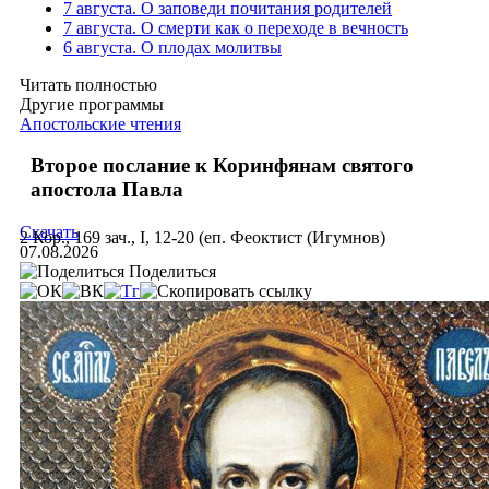
7 августа. О заповеди почитания родителей
7 августа. О смерти как о переходе в вечность
6 августа. О плодах молитвы
Читать полностью
Другие программы
Апостольские чтения
Второе послание к Коринфянам святого
апостола Павла
Скачать
2 Кор., 169 зач., I, 12-20 (еп. Феоктист (Игумнов)
07.08.2026
Поделиться