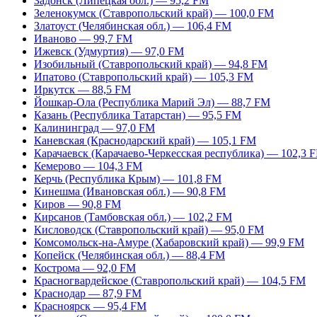
Задонск (Липецкая обл.) — 95,2 FM
Зеленокумск (Ставропольский край) — 100,0 FM
Златоуст (Челябинская обл.) — 106,4 FM
Иваново — 99,7 FM
Ижевск (Удмуртия) — 97,0 FM
Изобильный (Ставропольский край) — 94,8 FM
Ипатово (Ставропольский край) — 105,3 FM
Иркутск — 88,5 FM
Йошкар-Ола (Республика Марий Эл) — 88,7 FM
Казань (Республика Татарстан) — 95,5 FM
Калининград — 97,0 FM
Каневская (Краснодарский край) — 105,1 FM
Карачаевск (Карачаево-Черкесская республика) — 102,3 
Кемерово — 104,3 FM
Керчь (Республика Крым) — 101,8 FM
Кинешма (Ивановская обл.) — 90,8 FM
Киров — 90,8 FM
Кирсанов (Тамбовская обл.) — 102,2 FM
Кисловодск (Ставропольский край) — 95,0 FM
Комсомольск-на-Амуре (Хабаровский край) — 99,9 FM
Копейск (Челябинская обл.) — 88,4 FM
Кострома — 92,0 FM
Красногвардейское (Ставропольский край) — 104,5 FM
Краснодар — 87,9 FM
Красноярск — 95,4 FM