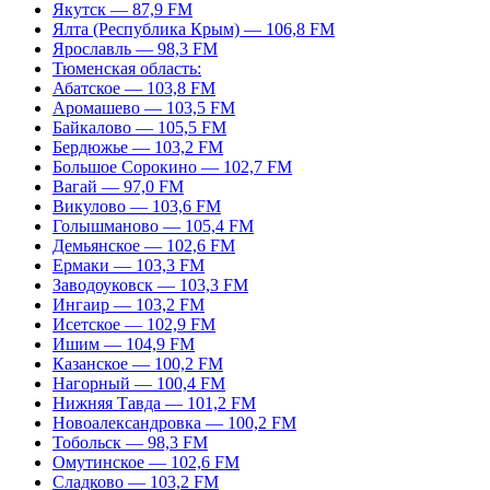
Якутск — 87,9 FM
Ялта (Республика Крым) — 106,8 FM
Ярославль — 98,3 FM
Тюменская область:
Абатское — 103,8 FM
Аромашево — 103,5 FM
Байкалово — 105,5 FM
Бердюжье — 103,2 FM
Большое Сорокино — 102,7 FM
Вагай — 97,0 FM
Викулово — 103,6 FM
Голышманово — 105,4 FM
Демьянское — 102,6 FM
Ермаки — 103,3 FM
Заводоуковск — 103,3 FM
Ингаир — 103,2 FM
Исетское — 102,9 FM
Ишим — 104,9 FM
Казанское — 100,2 FM
Нагорный — 100,4 FM
Нижняя Тавда — 101,2 FM
Новоалександровка — 100,2 FM
Тобольск — 98,3 FM
Омутинское — 102,6 FM
Сладково — 103,2 FM