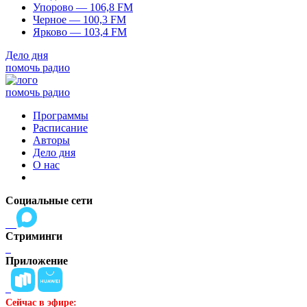
Упорово — 106,8 FM
Черное — 100,3 FM
Ярково — 103,4 FM
Дело дня
помочь радио
помочь радио
Программы
Расписание
Авторы
Дело дня
О нас
Социальные сети
Стриминги
Приложение
Сейчас в эфире: