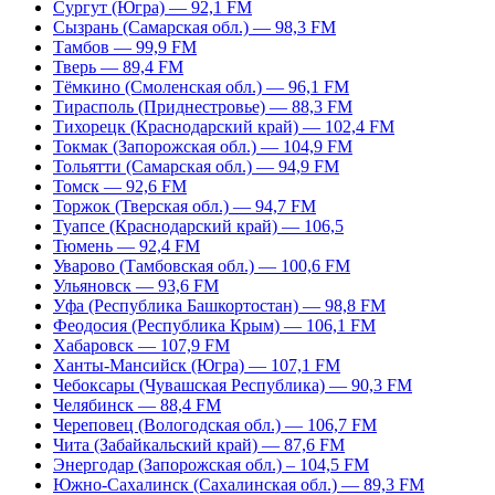
Сургут (Югра) — 92,1 FM
Сызрань (Самарская обл.) — 98,3 FM
Тамбов — 99,9 FM
Тверь — 89,4 FM
Тёмкино (Смоленская обл.) — 96,1 FM
Тирасполь (Приднестровье) — 88,3 FM
Тихорецк (Краснодарский край) — 102,4 FM
Токмак (Запорожская обл.) — 104,9 FM
Тольятти (Самарская обл.) — 94,9 FM
Томск — 92,6 FM
Торжок (Тверская обл.) — 94,7 FM
Туапсе (Краснодарский край) — 106,5
Тюмень — 92,4 FM
Уварово (Тамбовская обл.) — 100,6 FM
Ульяновск — 93,6 FM
Уфа (Республика Башкортостан) — 98,8 FM
Феодосия (Республика Крым) — 106,1 FM
Хабаровск — 107,9 FM
Ханты-Мансийск (Югра) — 107,1 FM
Чебоксары (Чувашская Республика) — 90,3 FM
Челябинск — 88,4 FM
Череповец (Вологодская обл.) — 106,7 FM
Чита (Забайкальский край) — 87,6 FM
Энергодар (Запорожская обл.) – 104,5 FM
Южно-Сахалинск (Сахалинская обл.) — 89,3 FM