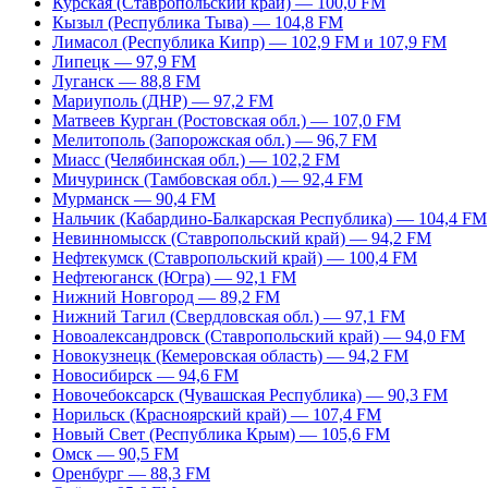
Курская (Ставропольский край) — 100,0 FM
Кызыл (Республика Тыва) — 104,8 FM
Лимасол (Республика Кипр) — 102,9 FM и 107,9 FM
Липецк — 97,9 FM
Луганск — 88,8 FM
Мариуполь (ДНР) — 97,2 FM
Матвеев Курган (Ростовская обл.) — 107,0 FM
Мелитополь (Запорожская обл.) — 96,7 FM
Миасс (Челябинская обл.) — 102,2 FM
Мичуринск (Тамбовская обл.) — 92,4 FM
Мурманск — 90,4 FM
Нальчик (Кабардино-Балкарская Республика) — 104,4 FM
Невинномысск (Ставропольский край) — 94,2 FM
Нефтекумск (Ставропольский край) — 100,4 FM
Нефтеюганск (Югра) — 92,1 FM
Нижний Новгород — 89,2 FM
Нижний Тагил (Свердловская обл.) — 97,1 FM
Новоалександровск (Ставропольский край) — 94,0 FM
Новокузнецк (Кемеровская область) — 94,2 FM
Новосибирск — 94,6 FM
Новочебоксарск (Чувашская Республика) — 90,3 FM
Норильск (Красноярский край) — 107,4 FM
Новый Свет (Республика Крым) — 105,6 FM
Омск — 90,5 FM
Оренбург — 88,3 FM