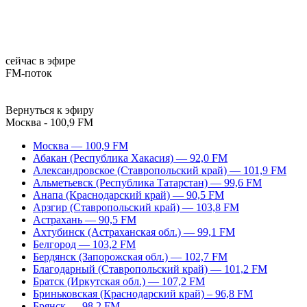
сейчас в эфире
FM-поток
Вернуться к эфиру
Москва - 100,9 FM
Москва — 100,9 FM
Абакан (Республика Хакасия) — 92,0 FM
Александровское (Ставропольский край) — 101,9 FM
Альметьевск (Республика Татарстан) — 99,6 FM
Анапа (Краснодарский край) — 90,5 FM
Арзгир (Ставропольский край) — 103,8 FM
Астрахань — 90,5 FM
Ахтубинск (Астраханская обл.) — 99,1 FM
Белгород — 103,2 FM
Бердянск (Запорожская обл.) — 102,7 FM
Благодарный (Ставропольский край) — 101,2 FM
Братск (Иркутская обл.) — 107,2 FM
Бриньковская (Краснодарский край) – 96,8 FM
Брянск — 98,2 FM