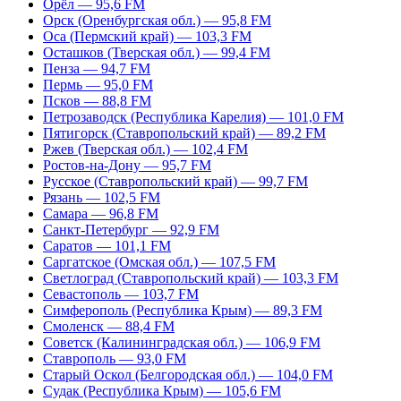
Орёл — 95,6 FM
Орск (Оренбургская обл.) — 95,8 FM
Оса (Пермский край) — 103,3 FM
Осташков (Тверская обл.) — 99,4 FM
Пенза — 94,7 FM
Пермь — 95,0 FM
Псков — 88,8 FM
Петрозаводск (Республика Карелия) — 101,0 FM
Пятигорск (Ставропольский край) — 89,2 FM
Ржев (Тверская обл.) — 102,4 FM
Ростов-на-Дону — 95,7 FM
Русское (Ставропольский край) — 99,7 FM
Рязань — 102,5 FM
Самара — 96,8 FM
Санкт-Петербург — 92,9 FM
Саратов — 101,1 FM
Саргатское (Омская обл.) — 107,5 FM
Светлоград (Ставропольский край) — 103,3 FM
Севастополь — 103,7 FM
Симферополь (Республика Крым) — 89,3 FM
Смоленск — 88,4 FM
Советск (Калининградская обл.) — 106,9 FM
Ставрополь — 93,0 FM
Старый Оскол (Белгородская обл.) — 104,0 FM
Судак (Республика Крым) — 105,6 FM