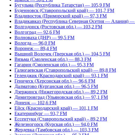
Бугульма (Республика Татарстан) — 105,9 FM
Буденновск (Ставропольский край) — 101,7 FM
Владивосток (Приморский край) — 97,3 FM
Владикавказ (Республика Северная Осетия — Алания) —
Волгодонск (Ростовская обл.) — 103,2 FM
Волгоград — 92,6 FM
Волноваха (ДНР) — 99,5 FM
Вологда — 96,0 FM
Воронеж — 89,4 FM
Вышний Волочек (Тверская обл.) — 104,5 FM
Вязьма (Смоленская обл.) — 88,3 FM
Гагарин (Смоленская обл.) — 95,3 FM
Галюгаевская (Ставропольский край) — 89,8 FM
Геленджик (Краснодарский край) — 93,1 FM
Геническ (Херсонская обл.) — 96,6 FM
Далматово (Курганская обл.) — 96,5 FM
Дзержинск (Нижегородская обл.) — 89,2 FM
Димитровград (Ульяновская обл.) — 97,1 FM
Донецк — 102,6 FM
Ейск (Краснодарский край) — 101,1 FM
Екатеринбург — 93,7 FM
Ессентуки (Ставропольский край) – 89,2 FM
Железногорск (Курская обл.) — 94,0 FM
Жердевка (Тамбовская обл.) — 103,3 FM