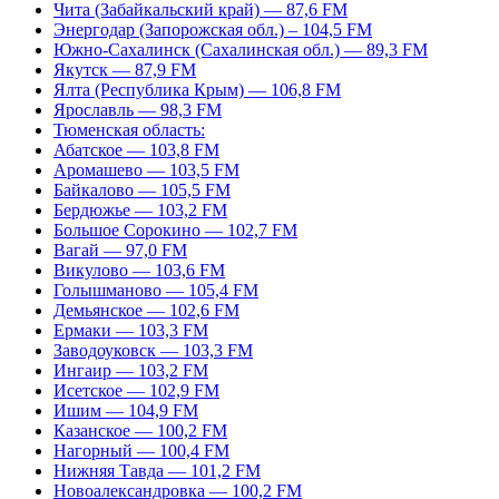
Чита (Забайкальский край) — 87,6 FM
Энергодар (Запорожская обл.) – 104,5 FM
Южно-Сахалинск (Сахалинская обл.) — 89,3 FM
Якутск — 87,9 FM
Ялта (Республика Крым) — 106,8 FM
Ярославль — 98,3 FM
Тюменская область:
Абатское — 103,8 FM
Аромашево — 103,5 FM
Байкалово — 105,5 FM
Бердюжье — 103,2 FM
Большое Сорокино — 102,7 FM
Вагай — 97,0 FM
Викулово — 103,6 FM
Голышманово — 105,4 FM
Демьянское — 102,6 FM
Ермаки — 103,3 FM
Заводоуковск — 103,3 FM
Ингаир — 103,2 FM
Исетское — 102,9 FM
Ишим — 104,9 FM
Казанское — 100,2 FM
Нагорный — 100,4 FM
Нижняя Тавда — 101,2 FM
Новоалександровка — 100,2 FM