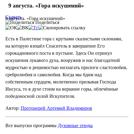
9 августа. «Гора искушений»
Скачать
9 августа. «Гора искушений»
Поделиться
Есть в Палестине гора с крутыми скалистыми склонами,
на которую взошёл Спаситель в завершение Его
сорокадневного поста в пустыне. Здесь Он отринул
искушения лукавого духа, вооружив и нас благодатной
мудростью и решимостью низлагать прилоги сластолюбия,
сребролюбия и самолюбия. Когда мы бдим над
собственным сердцем, молитвенно призывая Господа
Иисуса, то в духе стоим на вершине горы, облечённые
победоносной силой Искупителя.
Автор:
Протоиерей Артемий Владимиров
Все выпуски программы
Духовные этюды