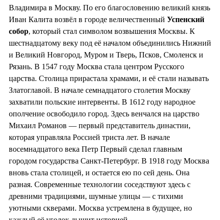
Владимира в Москву. По его благословению великий князь
Иван Калита возвёл в городе величественный
Успенский
собор
, который стал символом возвышения Москвы. К
шестнадцатому веку под её началом объединились Нижний
и Великий Новгород, Муром и Тверь, Псков, Смоленск и
Рязань. В 1547 году Москва стала центром Русского
царства. Столица прирастала храмами, и её стали называть
Златоглавой. В начале семнадцатого столетия Москву
захватили польские интервенты. В 1612 году народное
ополчение освободило город. Здесь венчался на царство
Михаил Романов — первый представитель династии,
которая управляла Россией триста лет. В начале
восемнадцатого века Петр Первый сделал главным
городом государства Санкт-Петербург. В 1918 году Москва
вновь стала столицей, и остается ею по сей день. Она
разная. Современные технологии соседствуют здесь с
древними традициями, шумные улицы — с тихими
уютными скверами. Москва устремлена в будущее, но
каждый её уголок дышит историей.