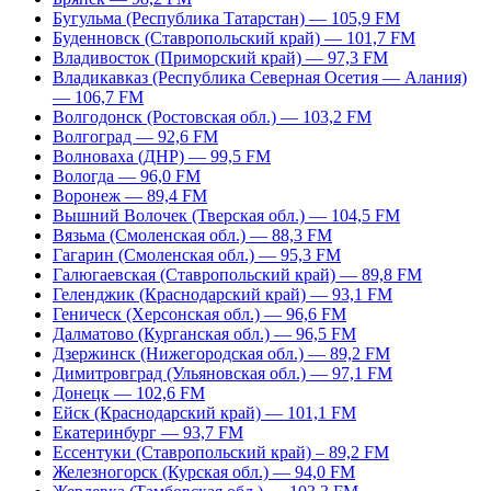
Бугульма (Республика Татарстан) — 105,9 FM
Буденновск (Ставропольский край) — 101,7 FM
Владивосток (Приморский край) — 97,3 FM
Владикавказ (Республика Северная Осетия — Алания)
— 106,7 FM
Волгодонск (Ростовская обл.) — 103,2 FM
Волгоград — 92,6 FM
Волноваха (ДНР) — 99,5 FM
Вологда — 96,0 FM
Воронеж — 89,4 FM
Вышний Волочек (Тверская обл.) — 104,5 FM
Вязьма (Смоленская обл.) — 88,3 FM
Гагарин (Смоленская обл.) — 95,3 FM
Галюгаевская (Ставропольский край) — 89,8 FM
Геленджик (Краснодарский край) — 93,1 FM
Геническ (Херсонская обл.) — 96,6 FM
Далматово (Курганская обл.) — 96,5 FM
Дзержинск (Нижегородская обл.) — 89,2 FM
Димитровград (Ульяновская обл.) — 97,1 FM
Донецк — 102,6 FM
Ейск (Краснодарский край) — 101,1 FM
Екатеринбург — 93,7 FM
Ессентуки (Ставропольский край) – 89,2 FM
Железногорск (Курская обл.) — 94,0 FM