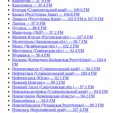
Краснодар — 87,9 FM
Красноярск — 95,4 FM
Курская (Ставропольский край) — 100,0 FM
Кызыл (Республика Тыва) — 104,8 FM
Лимасол (Республика Кипр) — 102,9 FM и 107,9 FM
Липецк — 97,9 FM
Луганск — 88,8 FM
Мариуполь (ДНР) — 97,2 FM
Матвеев Курган (Ростовская обл.) — 107,0 FM
Мелитополь (Запорожская обл.) — 96,7 FM
Миасс (Челябинская обл.) — 102,2 FM
Мичуринск (Тамбовская обл.) — 92,4 FM
Мурманск — 90,4 FM
Нальчик (Кабардино-Балкарская Республика) — 104,4
FM
Невинномысск (Ставропольский край) — 94,2 FM
Нефтекумск (Ставропольский край) — 100,4 FM
Нефтеюганск (Югра) — 92,1 FM
Нижний Новгород — 89,2 FM
Нижний Тагил (Свердловская обл.) — 97,1 FM
Новоалександровск (Ставропольский край) — 94,0 FM
Новокузнецк (Кемеровская область) — 94,2 FM
Новосибирск — 94,6 FM
Новочебоксарск (Чувашская Республика) — 90,3 FM
Норильск (Красноярский край) — 107,4 FM