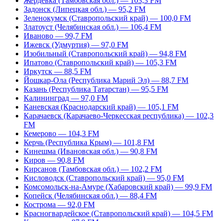
Жердевка (Тамбовская обл.) — 103,3 FM
Задонск (Липецкая обл.) — 95,2 FM
Зеленокумск (Ставропольский край) — 100,0 FM
Златоуст (Челябинская обл.) — 106,4 FM
Иваново — 99,7 FM
Ижевск (Удмуртия) — 97,0 FM
Изобильный (Ставропольский край) — 94,8 FM
Ипатово (Ставропольский край) — 105,3 FM
Иркутск — 88,5 FM
Йошкар-Ола (Республика Марий Эл) — 88,7 FM
Казань (Республика Татарстан) — 95,5 FM
Калининград — 97,0 FM
Каневская (Краснодарский край) — 105,1 FM
Карачаевск (Карачаево-Черкесская республика) — 102,3
FM
Кемерово — 104,3 FM
Керчь (Республика Крым) — 101,8 FM
Кинешма (Ивановская обл.) — 90,8 FM
Киров — 90,8 FM
Кирсанов (Тамбовская обл.) — 102,2 FM
Кисловодск (Ставропольский край) — 95,0 FM
Комсомольск-на-Амуре (Хабаровский край) — 99,9 FM
Копейск (Челябинская обл.) — 88,4 FM
Кострома — 92,0 FM
Красногвардейское (Ставропольский край) — 104,5 FM