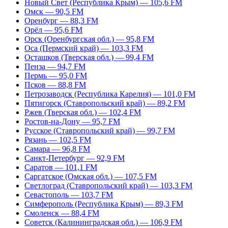
Новый Свет (Республика Крым) — 105,6 FM
Омск — 90,5 FM
Оренбург — 88,3 FM
Орёл — 95,6 FM
Орск (Оренбургская обл.) — 95,8 FM
Оса (Пермский край) — 103,3 FM
Осташков (Тверская обл.) — 99,4 FM
Пенза — 94,7 FM
Пермь — 95,0 FM
Псков — 88,8 FM
Петрозаводск (Республика Карелия) — 101,0 FM
Пятигорск (Ставропольский край) — 89,2 FM
Ржев (Тверская обл.) — 102,4 FM
Ростов-на-Дону — 95,7 FM
Русское (Ставропольский край) — 99,7 FM
Рязань — 102,5 FM
Самара — 96,8 FM
Санкт-Петербург — 92,9 FM
Саратов — 101,1 FM
Саргатское (Омская обл.) — 107,5 FM
Светлоград (Ставропольский край) — 103,3 FM
Севастополь — 103,7 FM
Симферополь (Республика Крым) — 89,3 FM
Смоленск — 88,4 FM
Советск (Калининградская обл.) — 106,9 FM