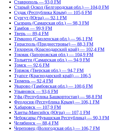
Ставрополь — 93,0 FM
Старый Оскол (Белгородская обл.) — 104,0 FM
Судак (Республика Крым) — 105,6 FM
Сургут (Югра) — 92,1 FM
Сызрань (Самарская обл.) — 98,3 FM
Тамбов — 99,9 FM
Тверь — 89,4 FM
Тёмкино (Смоленская обл.) — 96,1 FM
Тирасполь (Приднестровье) — 88,3 FM
Тихорецк (Краснодарский край) — 102,4 FM
Токмак (Запорожская обл.) — 104,9 FM
Тольятти (Самарская обл.) — 94,9 FM
Томск — 92,6 FM
Торжок (Тверская обл.) — 94,7 FM
Туапсе (Краснодарский край) — 106,5
Тюмень — 92,4 FM
Уварово (Тамбовская обл.) — 100,6 FM
Ульяновск — 93,6 FM
Уфа (Республика Башкортостан) — 98,8 FM
Феодосия (Республика Крым) — 106,1 FM
Хабаровск — 107,9 FM
Ханты-Мансийск (Югра) — 107,1 FM
Чебоксары (Чувашская Республика) — 90,3 FM
Челябинск — 88,4 FM
Череповец (Вологодская обл.) — 106,7 FM