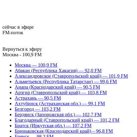
сейчас в эфире
FM-поток
Вернуться к эфиру
Москва - 100,9 FM
Москва — 100,9 FM
Абакан (Республика Хакасия) — 92,0 FM
Александровское (Ставропольский край) — 101,9 FM
Альметьевск (Республика Татарстан) — 99,6 FM
Анапа (Краснодарский край) — 90,5 FM
Арзгир (Ставропольский край) — 103,8 FM
Астрахань — 90,5 FM
Ахтубинск (Астраханская обл.) — 99,1 FM
Белгород — 103,2 FM
Бердянск (Запорожская обл.) — 102,7 FM
Благодарный (Ставропольский край) — 101,2 FM
Братск (Иркутская обл.) — 107,2 FM
Бриньковская (Краснодарский край) – 96,8 FM
Брянск — 98,2 FM