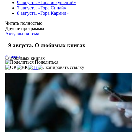
9 августа. «Гора искушений»
7 августа. «Гора Синай»
8 августа. «Гора Кармил»
Читать полностью
Другие программы
Актуальная тема
9 августа. О любимых книгах
Скачать
О любимых книгах
Поделиться