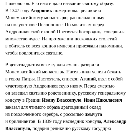
Палеологов. Его имя и дало название святому образу.
В 1347 году
Андроник
пожертвовал реликвию
Монемвасийскому монастырю, расположенному
на полуострове Пелопоннес. По молитвам перед
Андрониковской иконой Пресвятая Богородица совершила
множество чудес. На протяжении нескольких столетий
в обитель со всех концов империи приезжали паломники,
чтобы поклониться святыне.
В девятнадцатом веке турки-османы разорили
Монемвасийский монастырь. Насельники успели бежать
в город Патры. Настоятель, епископ
Агапий
, взял с собой
чудотворную Андрониковскую икону. Перед смертью
он завещал святыню родственнику, русскому генеральному
консулу в Греции
Ивану Влассопуло
.
Иван Николаевич
заказал для чтимого образа драгоценный оклад
из позолоченного серебра, с россыпью жемчуга
и бриллиантов. В 1839 году наследник консула,
Александр
Влассопуло
, подарил реликвию русскому госудпрю