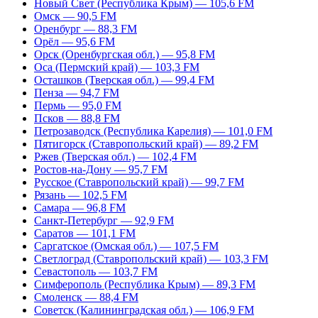
Новый Свет (Республика Крым) — 105,6 FM
Омск — 90,5 FM
Оренбург — 88,3 FM
Орёл — 95,6 FM
Орск (Оренбургская обл.) — 95,8 FM
Оса (Пермский край) — 103,3 FM
Осташков (Тверская обл.) — 99,4 FM
Пенза — 94,7 FM
Пермь — 95,0 FM
Псков — 88,8 FM
Петрозаводск (Республика Карелия) — 101,0 FM
Пятигорск (Ставропольский край) — 89,2 FM
Ржев (Тверская обл.) — 102,4 FM
Ростов-на-Дону — 95,7 FM
Русское (Ставропольский край) — 99,7 FM
Рязань — 102,5 FM
Самара — 96,8 FM
Санкт-Петербург — 92,9 FM
Саратов — 101,1 FM
Саргатское (Омская обл.) — 107,5 FM
Светлоград (Ставропольский край) — 103,3 FM
Севастополь — 103,7 FM
Симферополь (Республика Крым) — 89,3 FM
Смоленск — 88,4 FM
Советск (Калининградская обл.) — 106,9 FM