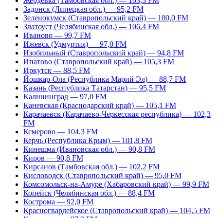
Жердевка (Тамбовская обл.) — 103,3 FM
Задонск (Липецкая обл.) — 95,2 FM
Зеленокумск (Ставропольский край) — 100,0 FM
Златоуст (Челябинская обл.) — 106,4 FM
Иваново — 99,7 FM
Ижевск (Удмуртия) — 97,0 FM
Изобильный (Ставропольский край) — 94,8 FM
Ипатово (Ставропольский край) — 105,3 FM
Иркутск — 88,5 FM
Йошкар-Ола (Республика Марий Эл) — 88,7 FM
Казань (Республика Татарстан) — 95,5 FM
Калининград — 97,0 FM
Каневская (Краснодарский край) — 105,1 FM
Карачаевск (Карачаево-Черкесская республика) — 102,3
FM
Кемерово — 104,3 FM
Керчь (Республика Крым) — 101,8 FM
Кинешма (Ивановская обл.) — 90,8 FM
Киров — 90,8 FM
Кирсанов (Тамбовская обл.) — 102,2 FM
Кисловодск (Ставропольский край) — 95,0 FM
Комсомольск-на-Амуре (Хабаровский край) — 99,9 FM
Копейск (Челябинская обл.) — 88,4 FM
Кострома — 92,0 FM
Красногвардейское (Ставропольский край) — 104,5 FM