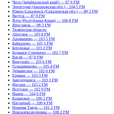
Чита (Забайкальский край) — 87,6 FM
Энергодар (Запорожская обл.) – 104,5 FM
Южно-Сахалинск (Сахалинская обл.) — 89,3 FM
Якутск — 87,9 FM
Ялта (Республика Крым) — 106,8 FM
Ярославль — 98,3 FM
Тюменская область:
Абатское — 103,8 FM
Аромашево — 103,5 FM
Байкалово — 105,5 FM
Бердюжье — 103,2 FM
Большое Сорокино — 102,7 FM
Вагай — 97,0 FM
Викулово — 103,6 FM
Голышманово — 105,4 FM
Демьянское — 102,6 FM
Ермаки — 103,3 FM
Заводоуковск — 103,3 FM
Ингаир — 103,2 FM
Исетское — 102,9 FM
Ишим — 104,9 FM
Казанское — 100,2 FM
Нагорный — 100,4 FM
Нижняя Тавда — 101,2 FM
Новоалександровка — 100,2 FM