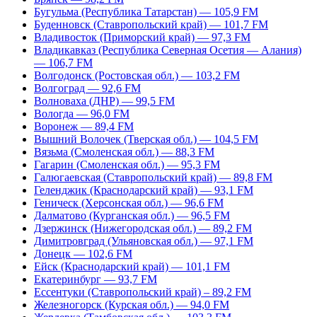
Бугульма (Республика Татарстан) — 105,9 FM
Буденновск (Ставропольский край) — 101,7 FM
Владивосток (Приморский край) — 97,3 FM
Владикавказ (Республика Северная Осетия — Алания)
— 106,7 FM
Волгодонск (Ростовская обл.) — 103,2 FM
Волгоград — 92,6 FM
Волноваха (ДНР) — 99,5 FM
Вологда — 96,0 FM
Воронеж — 89,4 FM
Вышний Волочек (Тверская обл.) — 104,5 FM
Вязьма (Смоленская обл.) — 88,3 FM
Гагарин (Смоленская обл.) — 95,3 FM
Галюгаевская (Ставропольский край) — 89,8 FM
Геленджик (Краснодарский край) — 93,1 FM
Геническ (Херсонская обл.) — 96,6 FM
Далматово (Курганская обл.) — 96,5 FM
Дзержинск (Нижегородская обл.) — 89,2 FM
Димитровград (Ульяновская обл.) — 97,1 FM
Донецк — 102,6 FM
Ейск (Краснодарский край) — 101,1 FM
Екатеринбург — 93,7 FM
Ессентуки (Ставропольский край) – 89,2 FM
Железногорск (Курская обл.) — 94,0 FM