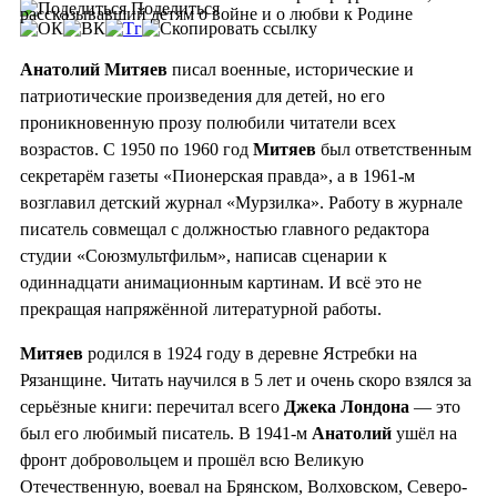
Поделиться
рассказывавший детям о войне и о любви к Родине
Анатолий Митяев
писал военные, исторические и
патриотические произведения для детей, но его
проникновенную прозу полюбили читатели всех
возрастов. С 1950 по 1960 год
Митяев
был ответственным
секретарём газеты «Пионерская правда», а в 1961-м
возглавил детский журнал «Мурзилка». Работу в журнале
писатель совмещал с должностью главного редактора
студии «Союзмультфильм», написав сценарии к
одиннадцати анимационным картинам. И всё это не
прекращая напряжённой литературной работы.
Митяев
родился в 1924 году в деревне Ястребки на
Рязанщине. Читать научился в 5 лет и очень скоро взялся за
серьёзные книги: перечитал всего
Джека Лондона
— это
был его любимый писатель. В 1941-м
Анатолий
ушёл на
фронт добровольцем и прошёл всю Великую
Отечественную, воевал на Брянском, Волховском, Северо-