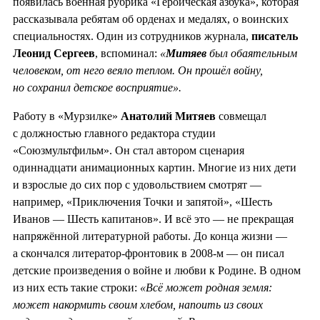
появилась военная рубрика «Героическая азбука», которая
рассказывала ребятам об орденах и медалях, о воинских
специальностях. Один из сотрудников журнала,
писатель
Леонид Сергеев
, вспоминал:
«
Митяев
был обаятельным
человеком, от него веяло теплом. Он прошёл войну,
но сохранил детское восприятие».
Работу в «Мурзилке»
Анатолий Митяев
совмещал
с должностью главного редактора студии
«Союзмультфильм». Он стал автором сценария
одиннадцати анимационных картин. Многие из них дети
и взрослые до сих пор с удовольствием смотрят —
например, «Приключения Точки и запятой», «Шесть
Иванов — Шесть капитанов». И всё это — не прекращая
напряжённой литературной работы. До конца жизни —
а скончался литератор-фронтовик в 2008-м — он писал
детские произведения о войне и любви к Родине. В одном
из них есть такие строки:
«Всё может родная земля:
может накормить своим хлебом, напоить из своих