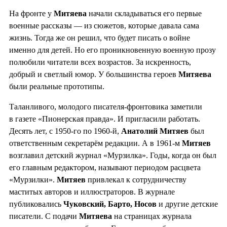
На фронте у
Митяева
начали складываться его первые
военные рассказы — из сюжетов, которые давала сама
жизнь. Тогда же он решил, что будет писать о войне
именно для детей. Но его проникновенную военную прозу
полюбили читатели всех возрастов. За искренность,
добрый и светлый юмор. У большинства героев
Митяева
были реальные прототипы.
Таланливого, молодого писателя-фронтовика заметили
в газете «Пионерская правда». И пригласили работать.
Десять лет, с 1950-го по 1960-й,
Анатолий Митяев
был
ответственным секретарём редакции. А в 1961-м
Митяев
возглавил детский журнал «Мурзилка». Годы, когда он был
его главным редактором, называют периодом расцвета
«Мурзилки».
Митяев
привлекал к сотрудничеству
маститых авторов и иллюстраторов. В журнале
публиковались
Чуковский, Барто, Носов
и другие детские
писатели. С подачи
Митяева
на страницах журнала