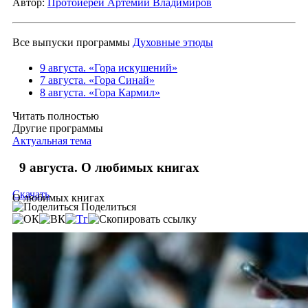
Автор:
Протоиерей Артемий Владимиров
Все выпуски программы
Духовные этюды
9 августа. «Гора искушений»
7 августа. «Гора Синай»
8 августа. «Гора Кармил»
Читать полностью
Другие программы
Актуальная тема
9 августа. О любимых книгах
Скачать
О любимых книгах
Поделиться