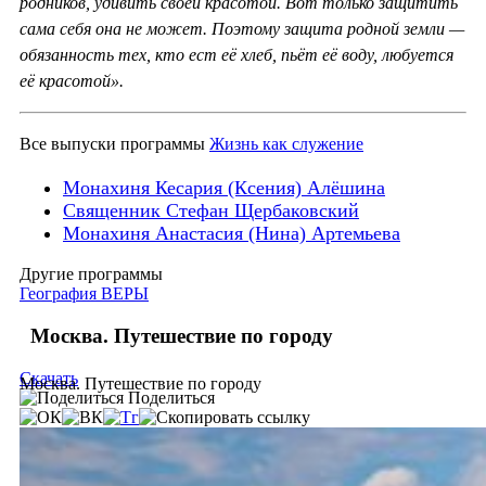
родников, удивить своей красотой. Вот только защитить
сама себя она не может. Поэтому защита родной земли —
обязанность тех, кто ест её хлеб, пьёт её воду, любуется
её красотой».
Все выпуски программы
Жизнь как служение
Монахиня Кесария (Ксения) Алёшина
Священник Стефан Щербаковский
Монахиня Анастасия (Нина) Артемьева
Другие программы
География ВЕРЫ
Москва. Путешествие по городу
Скачать
Москва. Путешествие по городу
Поделиться