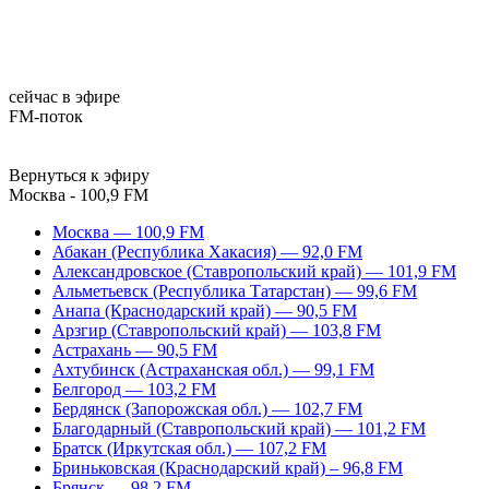
сейчас в эфире
FM-поток
Вернуться к эфиру
Москва - 100,9 FM
Москва — 100,9 FM
Абакан (Республика Хакасия) — 92,0 FM
Александровское (Ставропольский край) — 101,9 FM
Альметьевск (Республика Татарстан) — 99,6 FM
Анапа (Краснодарский край) — 90,5 FM
Арзгир (Ставропольский край) — 103,8 FM
Астрахань — 90,5 FM
Ахтубинск (Астраханская обл.) — 99,1 FM
Белгород — 103,2 FM
Бердянск (Запорожская обл.) — 102,7 FM
Благодарный (Ставропольский край) — 101,2 FM
Братск (Иркутская обл.) — 107,2 FM
Бриньковская (Краснодарский край) – 96,8 FM
Брянск — 98,2 FM