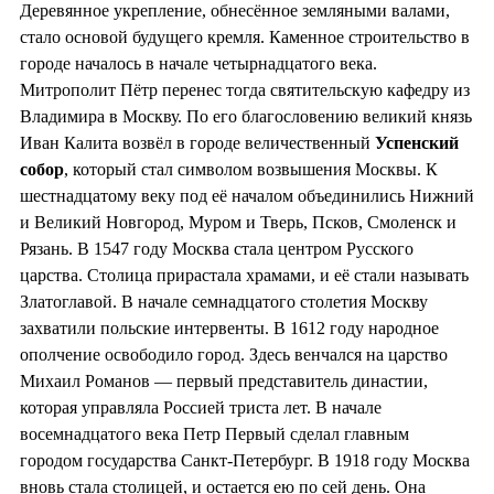
Деревянное укрепление, обнесённое земляными валами,
стало основой будущего кремля. Каменное строительство в
городе началось в начале четырнадцатого века.
Митрополит Пётр перенес тогда святительскую кафедру из
Владимира в Москву. По его благословению великий князь
Иван Калита возвёл в городе величественный
Успенский
собор
, который стал символом возвышения Москвы. К
шестнадцатому веку под её началом объединились Нижний
и Великий Новгород, Муром и Тверь, Псков, Смоленск и
Рязань. В 1547 году Москва стала центром Русского
царства. Столица прирастала храмами, и её стали называть
Златоглавой. В начале семнадцатого столетия Москву
захватили польские интервенты. В 1612 году народное
ополчение освободило город. Здесь венчался на царство
Михаил Романов — первый представитель династии,
которая управляла Россией триста лет. В начале
восемнадцатого века Петр Первый сделал главным
городом государства Санкт-Петербург. В 1918 году Москва
вновь стала столицей, и остается ею по сей день. Она