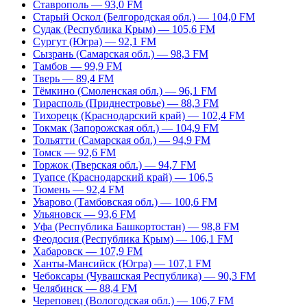
Ставрополь — 93,0 FM
Старый Оскол (Белгородская обл.) — 104,0 FM
Судак (Республика Крым) — 105,6 FM
Сургут (Югра) — 92,1 FM
Сызрань (Самарская обл.) — 98,3 FM
Тамбов — 99,9 FM
Тверь — 89,4 FM
Тёмкино (Смоленская обл.) — 96,1 FM
Тирасполь (Приднестровье) — 88,3 FM
Тихорецк (Краснодарский край) — 102,4 FM
Токмак (Запорожская обл.) — 104,9 FM
Тольятти (Самарская обл.) — 94,9 FM
Томск — 92,6 FM
Торжок (Тверская обл.) — 94,7 FM
Туапсе (Краснодарский край) — 106,5
Тюмень — 92,4 FM
Уварово (Тамбовская обл.) — 100,6 FM
Ульяновск — 93,6 FM
Уфа (Республика Башкортостан) — 98,8 FM
Феодосия (Республика Крым) — 106,1 FM
Хабаровск — 107,9 FM
Ханты-Мансийск (Югра) — 107,1 FM
Чебоксары (Чувашская Республика) — 90,3 FM
Челябинск — 88,4 FM
Череповец (Вологодская обл.) — 106,7 FM