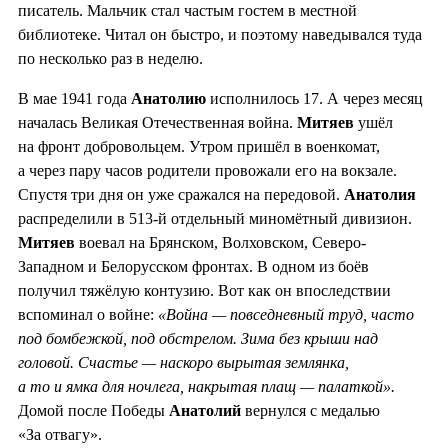
писатель. Мальчик стал частым гостем в местной
библиотеке. Читал он быстро, и поэтому наведывался туда
по несколько раз в неделю.
В мае 1941 года
Анатолию
исполнилось 17. А через месяц
началась Великая Отечественная война.
Митяев
ушёл
на фронт добровольцем. Утром пришёл в военкомат,
а через пару часов родители провожали его на вокзале.
Спустя три дня он уже сражался на передовой.
Анатолия
распределили в 513-й отдельный миномётный дивизион.
Митяев
воевал на Брянском, Волховском, Северо-
Западном и Белорусском фронтах. В одном из боёв
получил тяжёлую контузию. Вот как он впоследствии
вспоминал о войне:
«Война — повседневный труд, часто
под бомбежкой, под обстрелом. Зима без крыши над
головой. Счастье — наскоро вырытая землянка,
а то и ямка для ночлега, накрытая плащ — палаткой».
Домой после Победы
Анатолий
вернулся с медалью
«За отвагу».