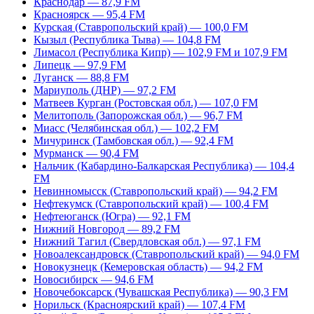
Краснодар — 87,9 FM
Красноярск — 95,4 FM
Курская (Ставропольский край) — 100,0 FM
Кызыл (Республика Тыва) — 104,8 FM
Лимасол (Республика Кипр) — 102,9 FM и 107,9 FM
Липецк — 97,9 FM
Луганск — 88,8 FM
Мариуполь (ДНР) — 97,2 FM
Матвеев Курган (Ростовская обл.) — 107,0 FM
Мелитополь (Запорожская обл.) — 96,7 FM
Миасс (Челябинская обл.) — 102,2 FM
Мичуринск (Тамбовская обл.) — 92,4 FM
Мурманск — 90,4 FM
Нальчик (Кабардино-Балкарская Республика) — 104,4
FM
Невинномысск (Ставропольский край) — 94,2 FM
Нефтекумск (Ставропольский край) — 100,4 FM
Нефтеюганск (Югра) — 92,1 FM
Нижний Новгород — 89,2 FM
Нижний Тагил (Свердловская обл.) — 97,1 FM
Новоалександровск (Ставропольский край) — 94,0 FM
Новокузнецк (Кемеровская область) — 94,2 FM
Новосибирск — 94,6 FM
Новочебоксарск (Чувашская Республика) — 90,3 FM
Норильск (Красноярский край) — 107,4 FM