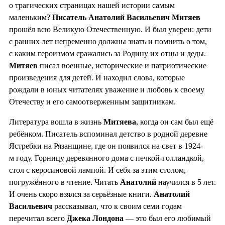
о трагических страницах нашей истории самым
маленьким?
Писатель Анатолий Васильевич Митяев
прошёл всю Великую Отечественную. И был уверен: дети
с ранних лет непременно должны знать и помнить о том,
с каким героизмом сражались за Родину их отцы и деды.
Митяев
писал военные, исторические и патриотические
произведения для детей. И находил слова, которые
рождали в юных читателях уважение и любовь к своему
Отечеству и его самоотверженным защитникам.
Литература вошла в жизнь
Митяева
, когда он сам был ещё
ребёнком. Писатель вспоминал детство в родной деревне
Ястребки на Рязанщине, где он появился на свет в 1924-
м году. Горницу деревянного дома с печкой-голландкой,
стол с керосиновой лампой. И себя за этим столом,
погружённого в чтение. Читать
Анатолий
научился в 5 лет.
И очень скоро взялся за серьёзные книги.
Анатолий
Васильевич
рассказывал, что к своим семи годам
перечитал всего
Джека Лондона
— это был его любимый