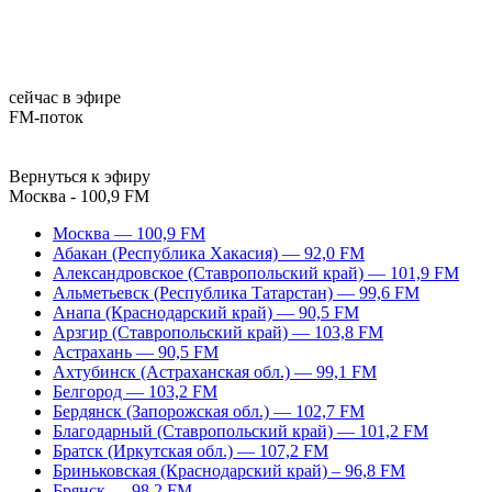
сейчас в эфире
FM-поток
Вернуться к эфиру
Москва - 100,9 FM
Москва — 100,9 FM
Абакан (Республика Хакасия) — 92,0 FM
Александровское (Ставропольский край) — 101,9 FM
Альметьевск (Республика Татарстан) — 99,6 FM
Анапа (Краснодарский край) — 90,5 FM
Арзгир (Ставропольский край) — 103,8 FM
Астрахань — 90,5 FM
Ахтубинск (Астраханская обл.) — 99,1 FM
Белгород — 103,2 FM
Бердянск (Запорожская обл.) — 102,7 FM
Благодарный (Ставропольский край) — 101,2 FM
Братск (Иркутская обл.) — 107,2 FM
Бриньковская (Краснодарский край) – 96,8 FM
Брянск — 98,2 FM