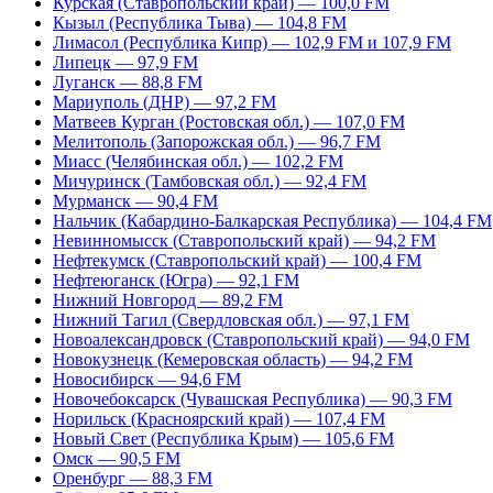
Курская (Ставропольский край) — 100,0 FM
Кызыл (Республика Тыва) — 104,8 FM
Лимасол (Республика Кипр) — 102,9 FM и 107,9 FM
Липецк — 97,9 FM
Луганск — 88,8 FM
Мариуполь (ДНР) — 97,2 FM
Матвеев Курган (Ростовская обл.) — 107,0 FM
Мелитополь (Запорожская обл.) — 96,7 FM
Миасс (Челябинская обл.) — 102,2 FM
Мичуринск (Тамбовская обл.) — 92,4 FM
Мурманск — 90,4 FM
Нальчик (Кабардино-Балкарская Республика) — 104,4 FM
Невинномысск (Ставропольский край) — 94,2 FM
Нефтекумск (Ставропольский край) — 100,4 FM
Нефтеюганск (Югра) — 92,1 FM
Нижний Новгород — 89,2 FM
Нижний Тагил (Свердловская обл.) — 97,1 FM
Новоалександровск (Ставропольский край) — 94,0 FM
Новокузнецк (Кемеровская область) — 94,2 FM
Новосибирск — 94,6 FM
Новочебоксарск (Чувашская Республика) — 90,3 FM
Норильск (Красноярский край) — 107,4 FM
Новый Свет (Республика Крым) — 105,6 FM
Омск — 90,5 FM
Оренбург — 88,3 FM