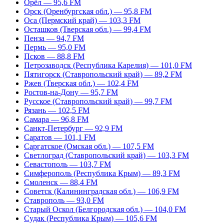
Орёл — 95,6 FM
Орск (Оренбургская обл.) — 95,8 FM
Оса (Пермский край) — 103,3 FM
Осташков (Тверская обл.) — 99,4 FM
Пенза — 94,7 FM
Пермь — 95,0 FM
Псков — 88,8 FM
Петрозаводск (Республика Карелия) — 101,0 FM
Пятигорск (Ставропольский край) — 89,2 FM
Ржев (Тверская обл.) — 102,4 FM
Ростов-на-Дону — 95,7 FM
Русское (Ставропольский край) — 99,7 FM
Рязань — 102,5 FM
Самара — 96,8 FM
Санкт-Петербург — 92,9 FM
Саратов — 101,1 FM
Саргатское (Омская обл.) — 107,5 FM
Светлоград (Ставропольский край) — 103,3 FM
Севастополь — 103,7 FM
Симферополь (Республика Крым) — 89,3 FM
Смоленск — 88,4 FM
Советск (Калининградская обл.) — 106,9 FM
Ставрополь — 93,0 FM
Старый Оскол (Белгородская обл.) — 104,0 FM
Судак (Республика Крым) — 105,6 FM