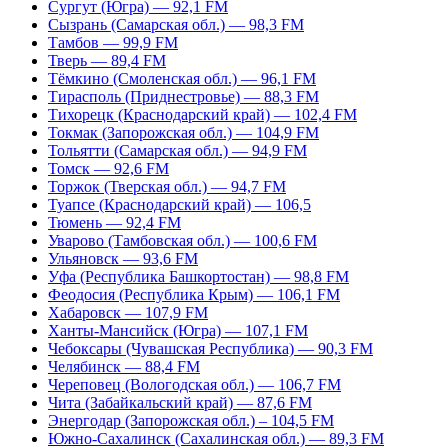
Сургут (Югра) — 92,1 FM
Сызрань (Самарская обл.) — 98,3 FM
Тамбов — 99,9 FM
Тверь — 89,4 FM
Тёмкино (Смоленская обл.) — 96,1 FM
Тирасполь (Приднестровье) — 88,3 FM
Тихорецк (Краснодарский край) — 102,4 FM
Токмак (Запорожская обл.) — 104,9 FM
Тольятти (Самарская обл.) — 94,9 FM
Томск — 92,6 FM
Торжок (Тверская обл.) — 94,7 FM
Туапсе (Краснодарский край) — 106,5
Тюмень — 92,4 FM
Уварово (Тамбовская обл.) — 100,6 FM
Ульяновск — 93,6 FM
Уфа (Республика Башкортостан) — 98,8 FM
Феодосия (Республика Крым) — 106,1 FM
Хабаровск — 107,9 FM
Ханты-Мансийск (Югра) — 107,1 FM
Чебоксары (Чувашская Республика) — 90,3 FM
Челябинск — 88,4 FM
Череповец (Вологодская обл.) — 106,7 FM
Чита (Забайкальский край) — 87,6 FM
Энергодар (Запорожская обл.) – 104,5 FM
Южно-Сахалинск (Сахалинская обл.) — 89,3 FM