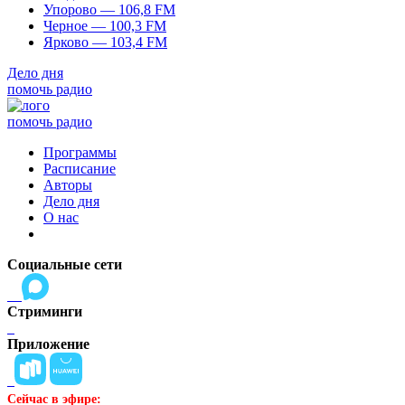
Упорово — 106,8 FM
Черное — 100,3 FM
Ярково — 103,4 FM
Дело дня
помочь радио
помочь радио
Программы
Расписание
Авторы
Дело дня
О нас
Социальные сети
Стриминги
Приложение
Сейчас в эфире: