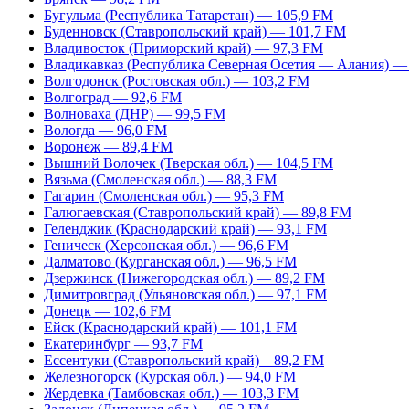
Бугульма (Республика Татарстан) — 105,9 FM
Буденновск (Ставропольский край) — 101,7 FM
Владивосток (Приморский край) — 97,3 FM
Владикавказ (Республика Северная Осетия — Алания) —
Волгодонск (Ростовская обл.) — 103,2 FM
Волгоград — 92,6 FM
Волноваха (ДНР) — 99,5 FM
Вологда — 96,0 FM
Воронеж — 89,4 FM
Вышний Волочек (Тверская обл.) — 104,5 FM
Вязьма (Смоленская обл.) — 88,3 FM
Гагарин (Смоленская обл.) — 95,3 FM
Галюгаевская (Ставропольский край) — 89,8 FM
Геленджик (Краснодарский край) — 93,1 FM
Геническ (Херсонская обл.) — 96,6 FM
Далматово (Курганская обл.) — 96,5 FM
Дзержинск (Нижегородская обл.) — 89,2 FM
Димитровград (Ульяновская обл.) — 97,1 FM
Донецк — 102,6 FM
Ейск (Краснодарский край) — 101,1 FM
Екатеринбург — 93,7 FM
Ессентуки (Ставропольский край) – 89,2 FM
Железногорск (Курская обл.) — 94,0 FM
Жердевка (Тамбовская обл.) — 103,3 FM