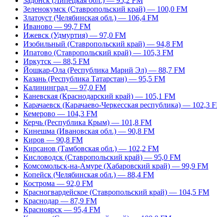
Задонск (Липецкая обл.) — 95,2 FM
Зеленокумск (Ставропольский край) — 100,0 FM
Златоуст (Челябинская обл.) — 106,4 FM
Иваново — 99,7 FM
Ижевск (Удмуртия) — 97,0 FM
Изобильный (Ставропольский край) — 94,8 FM
Ипатово (Ставропольский край) — 105,3 FM
Иркутск — 88,5 FM
Йошкар-Ола (Республика Марий Эл) — 88,7 FM
Казань (Республика Татарстан) — 95,5 FM
Калининград — 97,0 FM
Каневская (Краснодарский край) — 105,1 FM
Карачаевск (Карачаево-Черкесская республика) — 102,3 
Кемерово — 104,3 FM
Керчь (Республика Крым) — 101,8 FM
Кинешма (Ивановская обл.) — 90,8 FM
Киров — 90,8 FM
Кирсанов (Тамбовская обл.) — 102,2 FM
Кисловодск (Ставропольский край) — 95,0 FM
Комсомольск-на-Амуре (Хабаровский край) — 99,9 FM
Копейск (Челябинская обл.) — 88,4 FM
Кострома — 92,0 FM
Красногвардейское (Ставропольский край) — 104,5 FM
Краснодар — 87,9 FM
Красноярск — 95,4 FM