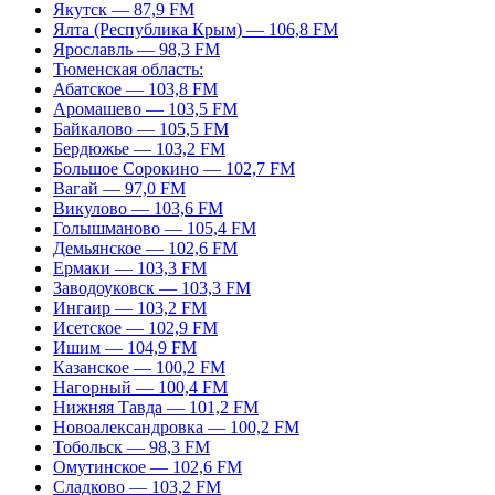
Якутск — 87,9 FM
Ялта (Республика Крым) — 106,8 FM
Ярославль — 98,3 FM
Тюменская область:
Абатское — 103,8 FM
Аромашево — 103,5 FM
Байкалово — 105,5 FM
Бердюжье — 103,2 FM
Большое Сорокино — 102,7 FM
Вагай — 97,0 FM
Викулово — 103,6 FM
Голышманово — 105,4 FM
Демьянское — 102,6 FM
Ермаки — 103,3 FM
Заводоуковск — 103,3 FM
Ингаир — 103,2 FM
Исетское — 102,9 FM
Ишим — 104,9 FM
Казанское — 100,2 FM
Нагорный — 100,4 FM
Нижняя Тавда — 101,2 FM
Новоалександровка — 100,2 FM
Тобольск — 98,3 FM
Омутинское — 102,6 FM
Сладково — 103,2 FM