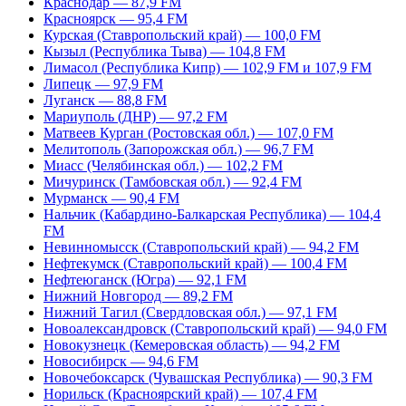
Краснодар — 87,9 FM
Красноярск — 95,4 FM
Курская (Ставропольский край) — 100,0 FM
Кызыл (Республика Тыва) — 104,8 FM
Лимасол (Республика Кипр) — 102,9 FM и 107,9 FM
Липецк — 97,9 FM
Луганск — 88,8 FM
Мариуполь (ДНР) — 97,2 FM
Матвеев Курган (Ростовская обл.) — 107,0 FM
Мелитополь (Запорожская обл.) — 96,7 FM
Миасс (Челябинская обл.) — 102,2 FM
Мичуринск (Тамбовская обл.) — 92,4 FM
Мурманск — 90,4 FM
Нальчик (Кабардино-Балкарская Республика) — 104,4
FM
Невинномысск (Ставропольский край) — 94,2 FM
Нефтекумск (Ставропольский край) — 100,4 FM
Нефтеюганск (Югра) — 92,1 FM
Нижний Новгород — 89,2 FM
Нижний Тагил (Свердловская обл.) — 97,1 FM
Новоалександровск (Ставропольский край) — 94,0 FM
Новокузнецк (Кемеровская область) — 94,2 FM
Новосибирск — 94,6 FM
Новочебоксарск (Чувашская Республика) — 90,3 FM
Норильск (Красноярский край) — 107,4 FM