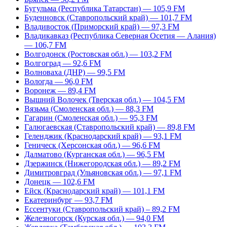
Бугульма (Республика Татарстан) — 105,9 FM
Буденновск (Ставропольский край) — 101,7 FM
Владивосток (Приморский край) — 97,3 FM
Владикавказ (Республика Северная Осетия — Алания)
— 106,7 FM
Волгодонск (Ростовская обл.) — 103,2 FM
Волгоград — 92,6 FM
Волноваха (ДНР) — 99,5 FM
Вологда — 96,0 FM
Воронеж — 89,4 FM
Вышний Волочек (Тверская обл.) — 104,5 FM
Вязьма (Смоленская обл.) — 88,3 FM
Гагарин (Смоленская обл.) — 95,3 FM
Галюгаевская (Ставропольский край) — 89,8 FM
Геленджик (Краснодарский край) — 93,1 FM
Геническ (Херсонская обл.) — 96,6 FM
Далматово (Курганская обл.) — 96,5 FM
Дзержинск (Нижегородская обл.) — 89,2 FM
Димитровград (Ульяновская обл.) — 97,1 FM
Донецк — 102,6 FM
Ейск (Краснодарский край) — 101,1 FM
Екатеринбург — 93,7 FM
Ессентуки (Ставропольский край) – 89,2 FM
Железногорск (Курская обл.) — 94,0 FM