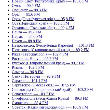
Новый Свет (Республика Крым) — 105,6 FM
Омск — 90,5 FM
Оренбург — 88,3 FM
Орёл — 95,6 FM
Орск (Оренбургская обл.) — 95,8 FM
Оса (Пермский край) — 103,3 FM
Осташков (Тверская обл.) — 99,4 FM
Пенза — 94,7 FM
Пермь — 95,0 FM
Псков — 88,8 FM
Петрозаводск (Республика Карелия) — 101,0 FM
Пятигорск (Ставропольский край) — 89,2 FM
Ржев (Тверская обл.) — 102,4 FM
Ростов-на-Дону — 95,7 FM
Русское (Ставропольский край) — 99,7 FM
Рязань — 102,5 FM
Самара — 96,8 FM
Санкт-Петербург — 92,9 FM
Саратов — 101,1 FM
Саргатское (Омская обл.) — 107,5 FM
Светлоград (Ставропольский край) — 103,3 FM
Севастополь — 103,7 FM
Симферополь (Республика Крым) — 89,3 FM
Смоленск — 88,4 FM
Советск (Калининградская обл.) — 106,9 FM