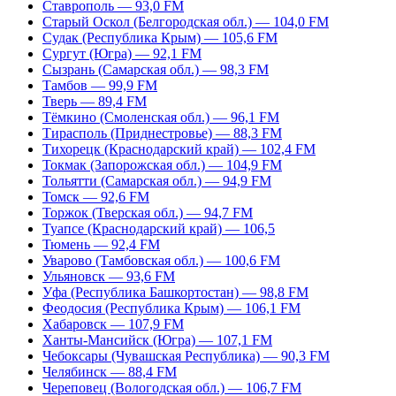
Ставрополь — 93,0 FM
Старый Оскол (Белгородская обл.) — 104,0 FM
Судак (Республика Крым) — 105,6 FM
Сургут (Югра) — 92,1 FM
Сызрань (Самарская обл.) — 98,3 FM
Тамбов — 99,9 FM
Тверь — 89,4 FM
Тёмкино (Смоленская обл.) — 96,1 FM
Тирасполь (Приднестровье) — 88,3 FM
Тихорецк (Краснодарский край) — 102,4 FM
Токмак (Запорожская обл.) — 104,9 FM
Тольятти (Самарская обл.) — 94,9 FM
Томск — 92,6 FM
Торжок (Тверская обл.) — 94,7 FM
Туапсе (Краснодарский край) — 106,5
Тюмень — 92,4 FM
Уварово (Тамбовская обл.) — 100,6 FM
Ульяновск — 93,6 FM
Уфа (Республика Башкортостан) — 98,8 FM
Феодосия (Республика Крым) — 106,1 FM
Хабаровск — 107,9 FM
Ханты-Мансийск (Югра) — 107,1 FM
Чебоксары (Чувашская Республика) — 90,3 FM
Челябинск — 88,4 FM
Череповец (Вологодская обл.) — 106,7 FM