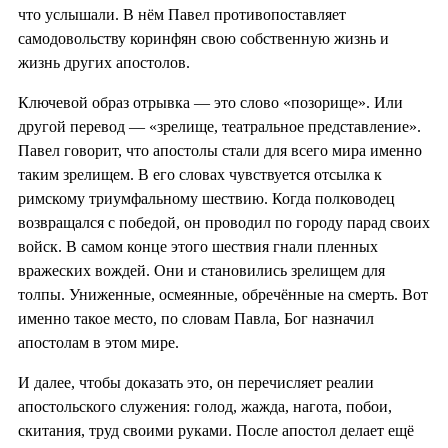
что услышали. В нём Павел противопоставляет
самодовольству коринфян свою собственную жизнь и
жизнь других апостолов.
Ключевой образ отрывка — это слово «позорище». Или
другой перевод — «зрелище, театральное представление».
Павел говорит, что апостолы стали для всего мира именно
таким зрелищем. В его словах чувствуется отсылка к
римскому триумфальному шествию. Когда полководец
возвращался с победой, он проводил по городу парад своих
войск. В самом конце этого шествия гнали пленных
вражеских вождей. Они и становились зрелищем для
толпы. Униженные, осмеянные, обречённые на смерть. Вот
именно такое место, по словам Павла, Бог назначил
апостолам в этом мире.
И далее, чтобы доказать это, он перечисляет реалии
апостольского служения: голод, жажда, нагота, побои,
скитания, труд своими руками. После апостол делает ещё