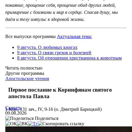
покаяние, прощение себя, прощение обид других людей,
примирение с близкими и мир в сердце. Спасая душу, мы
даём и телу импульс к здоровой жизни.
Все выпуски программы
Актуальная тема:
9 августа. О любимых книгах
9 августа. О связи грехов и болезней
8 августа. Об отношении христианина к животным
Читать полностью
Другие программы
Апостольские чтения
Первое послание к Коринфянам святого
апостола Павла
Скачать
1 Кор., 131 зач., IV, 9-16 (о. Дмитрий Барицкий)
09.08.2026
Поделиться