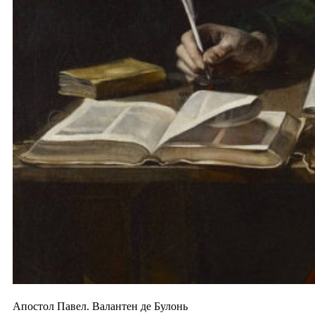
Апостол Павел. Валантен де Булонь