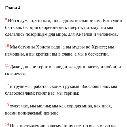
Глава 4.
9
Ибо я думаю, что нам, последним посланникам, Бог судил
быть как бы приговоренными к смерти, потому что мы
сделались позорищем для мира, для Ангелов и человеков.
10
Мы безумны Христа ради, а вы мудры во Христе; мы
немощны, а вы крепки; вы в славе, а мы в бесчестии.
11
Даже доныне терпим голод и жажду, и наготу и побои, и
скитаемся,
12
и трудимся, работая своими руками. Злословят нас, мы
благословляем; гонят нас, мы терпим;
13
хулят нас, мы молим; мы как сор для мира, как прах,
всеми попираемый доныне.
14
Не к постыжению вашему пишу сие, но вразумляю вас,