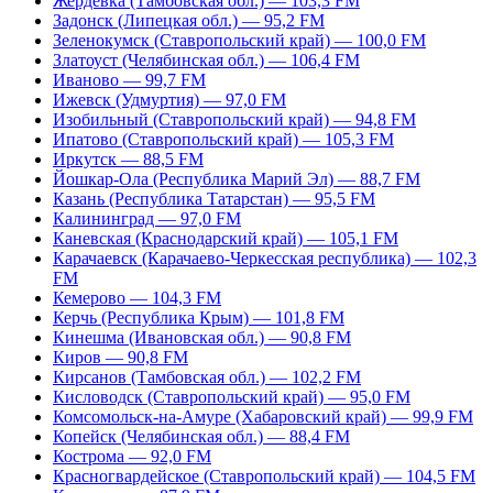
Жердевка (Тамбовская обл.) — 103,3 FM
Задонск (Липецкая обл.) — 95,2 FM
Зеленокумск (Ставропольский край) — 100,0 FM
Златоуст (Челябинская обл.) — 106,4 FM
Иваново — 99,7 FM
Ижевск (Удмуртия) — 97,0 FM
Изобильный (Ставропольский край) — 94,8 FM
Ипатово (Ставропольский край) — 105,3 FM
Иркутск — 88,5 FM
Йошкар-Ола (Республика Марий Эл) — 88,7 FM
Казань (Республика Татарстан) — 95,5 FM
Калининград — 97,0 FM
Каневская (Краснодарский край) — 105,1 FM
Карачаевск (Карачаево-Черкесская республика) — 102,3
FM
Кемерово — 104,3 FM
Керчь (Республика Крым) — 101,8 FM
Кинешма (Ивановская обл.) — 90,8 FM
Киров — 90,8 FM
Кирсанов (Тамбовская обл.) — 102,2 FM
Кисловодск (Ставропольский край) — 95,0 FM
Комсомольск-на-Амуре (Хабаровский край) — 99,9 FM
Копейск (Челябинская обл.) — 88,4 FM
Кострома — 92,0 FM
Красногвардейское (Ставропольский край) — 104,5 FM