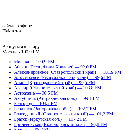
сейчас в эфире
FM-поток
Вернуться к эфиру
Москва - 100,9 FM
Москва — 100,9 FM
Абакан (Республика Хакасия) — 92,0 FM
Александровское (Ставропольский край) — 101,9 FM
Альметьевск (Республика Татарстан) — 99,6 FM
Анапа (Краснодарский край) — 90,5 FM
Арзгир (Ставропольский край) — 103,8 FM
Астрахань — 90,5 FM
Ахтубинск (Астраханская обл.) — 99,1 FM
Белгород — 103,2 FM
Бердянск (Запорожская обл.) — 102,7 FM
Благодарный (Ставропольский край) — 101,2 FM
Братск (Иркутская обл.) — 107,2 FM
Бриньковская (Краснодарский край) – 96,8 FM
Брянск — 98,2 FM