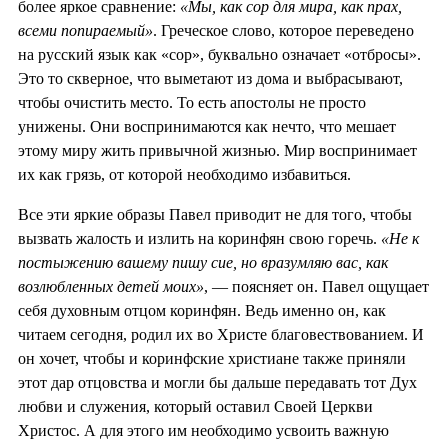
более яркое сравнение:
«Мы, как сор для мира, как прах,
всеми попираемый»
. Греческое слово, которое переведено
на русский язык как «сор», буквально означает «отбросы».
Это то скверное, что выметают из дома и выбрасывают,
чтобы очистить место. То есть апостолы не просто
унижены. Они воспринимаются как нечто, что мешает
этому миру жить привычной жизнью. Мир воспринимает
их как грязь, от которой необходимо избавиться.
Все эти яркие образы Павел приводит не для того, чтобы
вызвать жалость и излить на коринфян свою горечь.
«Не к
постыжению вашему пишу сие, но вразумляю вас, как
возлюбленных детей моих»
, — поясняет он. Павел ощущает
себя духовным отцом коринфян. Ведь именно он, как
читаем сегодня, родил их во Христе благовествованием. И
он хочет, чтобы и коринфские христиане также приняли
этот дар отцовства и могли бы дальше передавать тот Дух
любви и служения, который оставил Своей Церкви
Христос. А для этого им необходимо усвоить важную