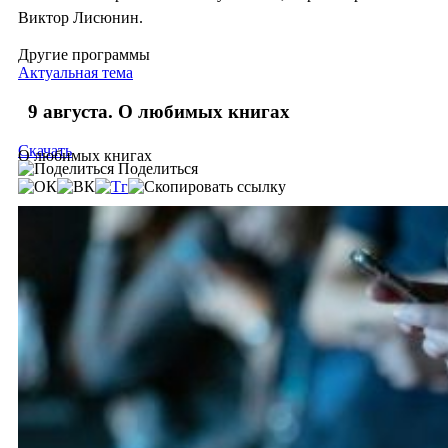
Виктор Лисюнин.
Другие программы
Актуальная тема
9 августа. О любимых книгах
Скачать
О любимых книгах
Поделиться