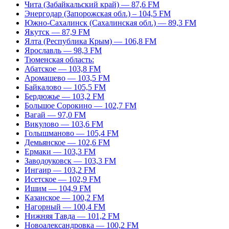
Чита (Забайкальский край) — 87,6 FM
Энергодар (Запорожская обл.) – 104,5 FM
Южно-Сахалинск (Сахалинская обл.) — 89,3 FM
Якутск — 87,9 FM
Ялта (Республика Крым) — 106,8 FM
Ярославль — 98,3 FM
Тюменская область:
Абатское — 103,8 FM
Аромашево — 103,5 FM
Байкалово — 105,5 FM
Бердюжье — 103,2 FM
Большое Сорокино — 102,7 FM
Вагай — 97,0 FM
Викулово — 103,6 FM
Голышманово — 105,4 FM
Демьянское — 102,6 FM
Ермаки — 103,3 FM
Заводоуковск — 103,3 FM
Ингаир — 103,2 FM
Исетское — 102,9 FM
Ишим — 104,9 FM
Казанское — 100,2 FM
Нагорный — 100,4 FM
Нижняя Тавда — 101,2 FM
Новоалександровка — 100,2 FM