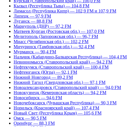
Курская (Ставропольский край) — 100,0 FM
Кызыл (Республика Тыва) — 104,8 FM
Лимасол (Республика Кипр) — 102,9 FM и 107,9 FM
Липецк — 97,9 FM
Луганск — 88,8 FM
Мариуполь (ДНР) — 97,2 FM
Матвеев Курган (Ростовская обл.) — 107,0 FM
Мелитополь (Запорожская обл.) — 96,7 FM
Миасс (Челябинская обл.) — 102,2 FM
Мичуринск (Тамбовская обл.) — 92,4 FM
Мурманск — 90,4 FM
Нальчик (Кабардино-Балкарская Республика) — 104,4 FM
Невинномысск (Ставропольский край) — 94,2 FM
Нефтекумск (Ставропольский край) — 100,4 FM
Нефтеюганск (Югра) — 92,1 FM
Нижний Новгород — 89,2 FM
Нижний Тагил (Свердловская обл.) — 97,1 FM
Новоалександровск (Ставропольский край) — 94,0 FM
Новокузнецк (Кемеровская область) — 94,2 FM
Новосибирск — 94,6 FM
Новочебоксарск (Чувашская Республика) — 90,3 FM
Норильск (Красноярский край) — 107,4 FM
Новый Свет (Республика Крым) — 105,6 FM
Омск — 90,5 FM
Оренбург — 88,3 FM