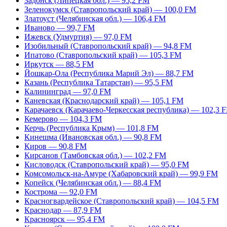
Задонск (Липецкая обл.) — 95,2 FM
Зеленокумск (Ставропольский край) — 100,0 FM
Златоуст (Челябинская обл.) — 106,4 FM
Иваново — 99,7 FM
Ижевск (Удмуртия) — 97,0 FM
Изобильный (Ставропольский край) — 94,8 FM
Ипатово (Ставропольский край) — 105,3 FM
Иркутск — 88,5 FM
Йошкар-Ола (Республика Марий Эл) — 88,7 FM
Казань (Республика Татарстан) — 95,5 FM
Калининград — 97,0 FM
Каневская (Краснодарский край) — 105,1 FM
Карачаевск (Карачаево-Черкесская республика) — 102,3 
Кемерово — 104,3 FM
Керчь (Республика Крым) — 101,8 FM
Кинешма (Ивановская обл.) — 90,8 FM
Киров — 90,8 FM
Кирсанов (Тамбовская обл.) — 102,2 FM
Кисловодск (Ставропольский край) — 95,0 FM
Комсомольск-на-Амуре (Хабаровский край) — 99,9 FM
Копейск (Челябинская обл.) — 88,4 FM
Кострома — 92,0 FM
Красногвардейское (Ставропольский край) — 104,5 FM
Краснодар — 87,9 FM
Красноярск — 95,4 FM