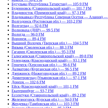
Бугульма (Республика Татарстан) — 105,9 FM
Буденновск (Ставропольский край) — 101,7 FM
Владивосток (Приморский край) — 97,3 FM
Владикавказ (Республика Северная Осетия — Алания) —
Волгодонск (Ростовская обл.) — 103,2 FM
Волгоград — 92,6 FM
Волноваха (ДНР) — 99,5 FM
Вологда — 96,0 FM
Воронеж — 89,4 FM
Вышний Волочек (Тверская обл.) — 104,5 FM
Вязьма (Смоленская обл.) — 88,3 FM
Гагарин (Смоленская обл.) — 95,3 FM
Галюгаевская (Ставропольский край) — 89,8 FM
Геленджик (Краснодарский край) — 93,1 FM
Геническ (Херсонская обл.) — 96,6 FM
Далматово (Курганская обл.) — 96,5 FM
Дзержинск (Нижегородская обл.) — 89,2 FM
Димитровград (Ульяновская обл.) — 97,1 FM
Донецк — 102,6 FM
Ейск (Краснодарский край) — 101,1 FM
Екатеринбург — 93,7 FM
Ессентуки (Ставропольский край) – 89,2 FM
Железногорск (Курская обл.) — 94,0 FM
Жердевка (Тамбовская обл.) — 103,3 FM