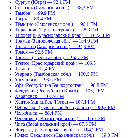
Сургут (Югра) — 92,1 FM
Сызрань (Самарская обл.) — 98,3 FM
Тамбов — 99,9 FM
Тверь — 89,4 FM
Тёмкино (Смоленская обл.) — 96,1 FM
Тирасполь (Приднестровье) — 88,3 FM
Тихорецк (Краснодарский край) — 102,4 FM
Токмак (Запорожская обл.) — 104,9 FM
Тольятти (Самарская обл.) — 94,9 FM
Томск — 92,6 FM
Торжок (Тверская обл.) — 94,7 FM
Туапсе (Краснодарский край) — 106,5
Тюмень — 92,4 FM
Уварово (Тамбовская обл.) — 100,6 FM
Ульяновск — 93,6 FM
Уфа (Республика Башкортостан) — 98,8 FM
Феодосия (Республика Крым) — 106,1 FM
Хабаровск — 107,9 FM
Ханты-Мансийск (Югра) — 107,1 FM
Чебоксары (Чувашская Республика) — 90,3 FM
Челябинск — 88,4 FM
Череповец (Вологодская обл.) — 106,7 FM
Чита (Забайкальский край) — 87,6 FM
Энергодар (Запорожская обл.) – 104,5 FM
Южно-Сахалинск (Сахалинская обл.) — 89,3 FM