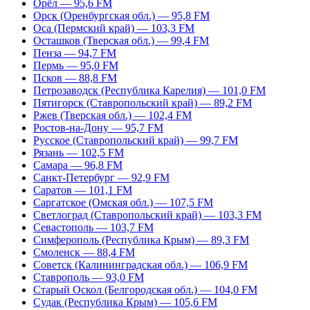
Орёл — 95,6 FM
Орск (Оренбургская обл.) — 95,8 FM
Оса (Пермский край) — 103,3 FM
Осташков (Тверская обл.) — 99,4 FM
Пенза — 94,7 FM
Пермь — 95,0 FM
Псков — 88,8 FM
Петрозаводск (Республика Карелия) — 101,0 FM
Пятигорск (Ставропольский край) — 89,2 FM
Ржев (Тверская обл.) — 102,4 FM
Ростов-на-Дону — 95,7 FM
Русское (Ставропольский край) — 99,7 FM
Рязань — 102,5 FM
Самара — 96,8 FM
Санкт-Петербург — 92,9 FM
Саратов — 101,1 FM
Саргатское (Омская обл.) — 107,5 FM
Светлоград (Ставропольский край) — 103,3 FM
Севастополь — 103,7 FM
Симферополь (Республика Крым) — 89,3 FM
Смоленск — 88,4 FM
Советск (Калининградская обл.) — 106,9 FM
Ставрополь — 93,0 FM
Старый Оскол (Белгородская обл.) — 104,0 FM
Судак (Республика Крым) — 105,6 FM