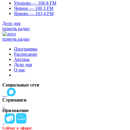
Упорово — 106,8 FM
Черное — 100,3 FM
Ярково — 103,4 FM
Дело дня
помочь радио
помочь радио
Программы
Расписание
Авторы
Дело дня
О нас
Социальные сети
Стриминги
Приложение
Сейчас в эфире: