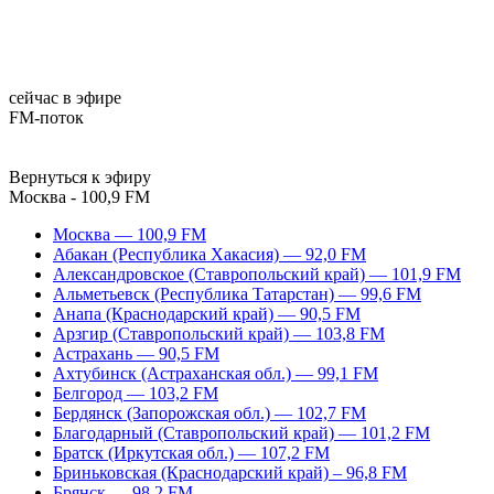
сейчас в эфире
FM-поток
Вернуться к эфиру
Москва - 100,9 FM
Москва — 100,9 FM
Абакан (Республика Хакасия) — 92,0 FM
Александровское (Ставропольский край) — 101,9 FM
Альметьевск (Республика Татарстан) — 99,6 FM
Анапа (Краснодарский край) — 90,5 FM
Арзгир (Ставропольский край) — 103,8 FM
Астрахань — 90,5 FM
Ахтубинск (Астраханская обл.) — 99,1 FM
Белгород — 103,2 FM
Бердянск (Запорожская обл.) — 102,7 FM
Благодарный (Ставропольский край) — 101,2 FM
Братск (Иркутская обл.) — 107,2 FM
Бриньковская (Краснодарский край) – 96,8 FM
Брянск — 98,2 FM