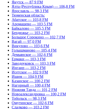
Якутск — 87,9 FM
Ялта (Республика Крым) — 106,8 FM
Ярославль — 98,3 FM
Тюменская область:
Абатское — 103,8 FM
Аромашево — 103,5 FM
Байкалово — 105,5 FM
Бердюжье — 103,2 FM
Большое Сорокино — 102,7 FM
Вагай — 97,0 FM
Викулово — 103,6 FM
Голышманово — 105,4 FM
Демьянское — 102,6 FM
Ермаки — 103,3 FM
Заводоуковск — 103,3 FM
Ингаир — 103,2 FM
Исетское — 102,9 FM
Ишим — 104,9 FM
Казанское — 100,2 FM
Нагорный — 100,4 FM
Нижняя Тавда — 101,2 FM
Новоалександровка — 100,2 FM
Тобольск — 98,3 FM
Омутинское — 102,6 FM
Сладково — 103,2 FM