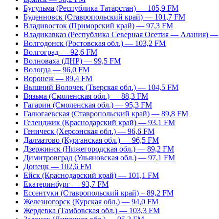
Бугульма (Республика Татарстан) — 105,9 FM
Буденновск (Ставропольский край) — 101,7 FM
Владивосток (Приморский край) — 97,3 FM
Владикавказ (Республика Северная Осетия — Алания) —
Волгодонск (Ростовская обл.) — 103,2 FM
Волгоград — 92,6 FM
Волноваха (ДНР) — 99,5 FM
Вологда — 96,0 FM
Воронеж — 89,4 FM
Вышний Волочек (Тверская обл.) — 104,5 FM
Вязьма (Смоленская обл.) — 88,3 FM
Гагарин (Смоленская обл.) — 95,3 FM
Галюгаевская (Ставропольский край) — 89,8 FM
Геленджик (Краснодарский край) — 93,1 FM
Геническ (Херсонская обл.) — 96,6 FM
Далматово (Курганская обл.) — 96,5 FM
Дзержинск (Нижегородская обл.) — 89,2 FM
Димитровград (Ульяновская обл.) — 97,1 FM
Донецк — 102,6 FM
Ейск (Краснодарский край) — 101,1 FM
Екатеринбург — 93,7 FM
Ессентуки (Ставропольский край) – 89,2 FM
Железногорск (Курская обл.) — 94,0 FM
Жердевка (Тамбовская обл.) — 103,3 FM