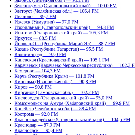
Задонск (Липецкая обл.) — 95,2 FM
Зеленокумск (Ставропольский край) — 100,0 FM
Златоуст (Челябинская обл.) — 106,4 FM
Иваново — 99,7 FM
Ижевск (Удмуртия) — 97,0 FM
Изобильный (Ставропольский край) — 94,8 FM
Ипатово (Ставропольский край) — 105,3 FM
Иркутск — 88,5 FM
Йошкар-Ола (Республика Марий Эл) — 88,7 FM
Казань (Республика Татарстан) — 95,5 FM
Калининград — 97,0 FM
Каневская (Краснодарский край) — 105,1 FM
Карачаевск (Карачаево-Черкесская республика) — 102,3 
Кемерово — 104,3 FM
Керчь (Республика Крым) — 101,8 FM
Кинешма (Ивановская обл.) — 90,8 FM
Киров — 90,8 FM
Кирсанов (Тамбовская обл.) — 102,2 FM
Кисловодск (Ставропольский край) — 95,0 FM
Комсомольск-на-Амуре (Хабаровский край) — 99,9 FM
Копейск (Челябинская обл.) — 88,4 FM
Кострома — 92,0 FM
Красногвардейское (Ставропольский край) — 104,5 FM
Краснодар — 87,9 FM
Красноярск — 95,4 FM