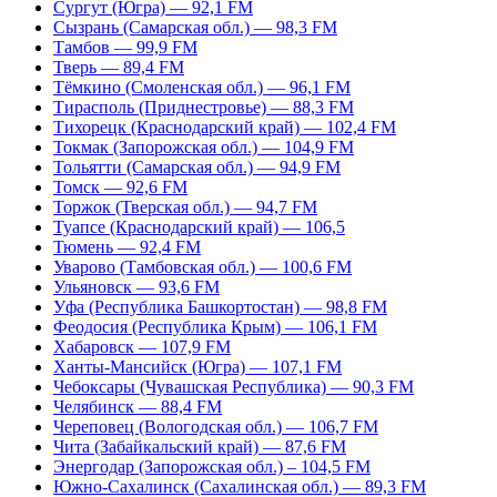
Сургут (Югра) — 92,1 FM
Сызрань (Самарская обл.) — 98,3 FM
Тамбов — 99,9 FM
Тверь — 89,4 FM
Тёмкино (Смоленская обл.) — 96,1 FM
Тирасполь (Приднестровье) — 88,3 FM
Тихорецк (Краснодарский край) — 102,4 FM
Токмак (Запорожская обл.) — 104,9 FM
Тольятти (Самарская обл.) — 94,9 FM
Томск — 92,6 FM
Торжок (Тверская обл.) — 94,7 FM
Туапсе (Краснодарский край) — 106,5
Тюмень — 92,4 FM
Уварово (Тамбовская обл.) — 100,6 FM
Ульяновск — 93,6 FM
Уфа (Республика Башкортостан) — 98,8 FM
Феодосия (Республика Крым) — 106,1 FM
Хабаровск — 107,9 FM
Ханты-Мансийск (Югра) — 107,1 FM
Чебоксары (Чувашская Республика) — 90,3 FM
Челябинск — 88,4 FM
Череповец (Вологодская обл.) — 106,7 FM
Чита (Забайкальский край) — 87,6 FM
Энергодар (Запорожская обл.) – 104,5 FM
Южно-Сахалинск (Сахалинская обл.) — 89,3 FM