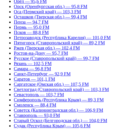
Орёл — 95,6 FM
Орск (Оренбургская обл.) — 95,8 FM
Оса (Пермский край) — 103,3 FM
Осташков (Тверская обл.) — 99,4 FM
Пенза — 94,7 FM
Пермь — 95,0 FM
Псков — 88,8 FM
Петрозаводск (Республика Карелия) — 101,0 FM
Пятигорск (Ставропольский край) — 89,2 FM
Ржев (Тверская обл.) — 102,4 FM
Ростов-на-Дону — 95,7 FM
Русское (Ставропольский край) — 99,7 FM
Рязань — 102,5 FM
Самара — 96,8 FM
Санкт-Петербург — 92,9 FM
Саратов — 101,1 FM
Саргатское (Омская обл.) — 107,5 FM
Светлоград (Ставропольский край) — 103,3 FM
Севастополь — 103,7 FM
Симферополь (Республика Крым) — 89,3 FM
Смоленск — 88,4 FM
Советск (Калининградская обл.) — 106,9 FM
Ставрополь — 93,0 FM
Старый Оскол (Белгородская обл.) — 104,0 FM
Судак (Республика Крым) — 105,6 FM