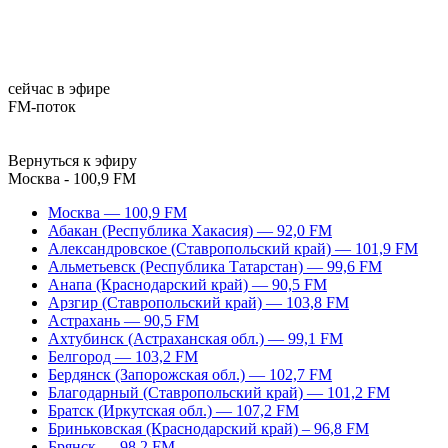
сейчас в эфире
FM-поток
Вернуться к эфиру
Москва - 100,9 FM
Москва — 100,9 FM
Абакан (Республика Хакасия) — 92,0 FM
Александровское (Ставропольский край) — 101,9 FM
Альметьевск (Республика Татарстан) — 99,6 FM
Анапа (Краснодарский край) — 90,5 FM
Арзгир (Ставропольский край) — 103,8 FM
Астрахань — 90,5 FM
Ахтубинск (Астраханская обл.) — 99,1 FM
Белгород — 103,2 FM
Бердянск (Запорожская обл.) — 102,7 FM
Благодарный (Ставропольский край) — 101,2 FM
Братск (Иркутская обл.) — 107,2 FM
Бриньковская (Краснодарский край) – 96,8 FM
Брянск — 98,2 FM