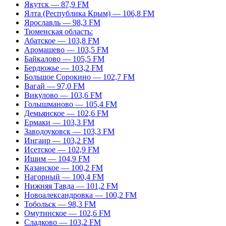
Якутск — 87,9 FM
Ялта (Республика Крым) — 106,8 FM
Ярославль — 98,3 FM
Тюменская область:
Абатское — 103,8 FM
Аромашево — 103,5 FM
Байкалово — 105,5 FM
Бердюжье — 103,2 FM
Большое Сорокино — 102,7 FM
Вагай — 97,0 FM
Викулово — 103,6 FM
Голышманово — 105,4 FM
Демьянское — 102,6 FM
Ермаки — 103,3 FM
Заводоуковск — 103,3 FM
Ингаир — 103,2 FM
Исетское — 102,9 FM
Ишим — 104,9 FM
Казанское — 100,2 FM
Нагорный — 100,4 FM
Нижняя Тавда — 101,2 FM
Новоалександровка — 100,2 FM
Тобольск — 98,3 FM
Омутинское — 102,6 FM
Сладково — 103,2 FM