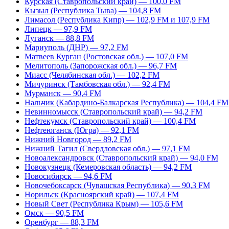
Курская (Ставропольский край) — 100,0 FM
Кызыл (Республика Тыва) — 104,8 FM
Лимасол (Республика Кипр) — 102,9 FM и 107,9 FM
Липецк — 97,9 FM
Луганск — 88,8 FM
Мариуполь (ДНР) — 97,2 FM
Матвеев Курган (Ростовская обл.) — 107,0 FM
Мелитополь (Запорожская обл.) — 96,7 FM
Миасс (Челябинская обл.) — 102,2 FM
Мичуринск (Тамбовская обл.) — 92,4 FM
Мурманск — 90,4 FM
Нальчик (Кабардино-Балкарская Республика) — 104,4 FM
Невинномысск (Ставропольский край) — 94,2 FM
Нефтекумск (Ставропольский край) — 100,4 FM
Нефтеюганск (Югра) — 92,1 FM
Нижний Новгород — 89,2 FM
Нижний Тагил (Свердловская обл.) — 97,1 FM
Новоалександровск (Ставропольский край) — 94,0 FM
Новокузнецк (Кемеровская область) — 94,2 FM
Новосибирск — 94,6 FM
Новочебоксарск (Чувашская Республика) — 90,3 FM
Норильск (Красноярский край) — 107,4 FM
Новый Свет (Республика Крым) — 105,6 FM
Омск — 90,5 FM
Оренбург — 88,3 FM