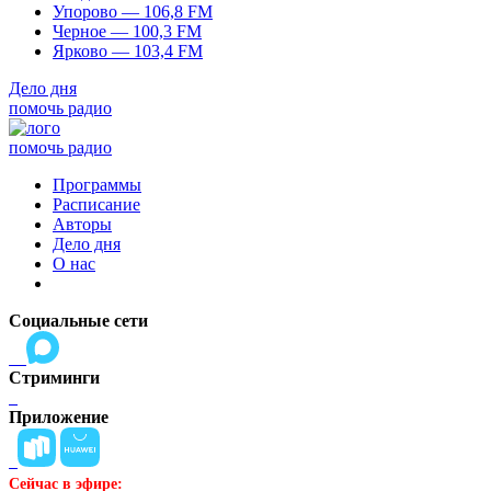
Упорово — 106,8 FM
Черное — 100,3 FM
Ярково — 103,4 FM
Дело дня
помочь радио
помочь радио
Программы
Расписание
Авторы
Дело дня
О нас
Социальные сети
Стриминги
Приложение
Сейчас в эфире: