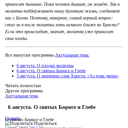
приносит дыхание. Пока человек дышит, он живёт. Так и
молитва поддерживает нашу духовную жизнь, соединяет
нас с Богом. Поэтому, наверное, самый верный вопрос:
стал ли я после молитвы хоть немного ближе ко Христу?
Если это происходит, значит, молитва уже приносит
свои плоды.
Все выпуски программы
Актуальная тема:
6 августа. О плодах молитвы
6 августа. О святых Борисе и Глебе
5 августа. О значении слов Христа: «Аз есмь дверь»
Читать полностью
Другие программы
Актуальная тема
6 августа. О святых Борисе и Глебе
Скачать
О святых Борисе и Глебе
Поделиться