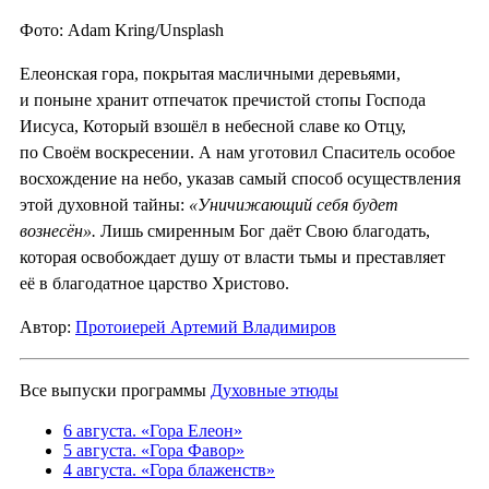
Фото: Adam Kring/Unsplash
Елеонская гора, покрытая масличными деревьями,
и поныне хранит отпечаток пречистой стопы Господа
Иисуса, Который взошёл в небесной славе ко Отцу,
по Своём воскресении. А нам уготовил Спаситель особое
восхождение на небо, указав самый способ осуществления
этой духовной тайны:
«Уничижающий себя будет
вознесён».
Лишь смиренным Бог даёт Свою благодать,
которая освобождает душу от власти тьмы и преставляет
её в благодатное царство Христово.
Автор:
Протоиерей Артемий Владимиров
Все выпуски программы
Духовные этюды
6 августа. «Гора Елеон»
5 августа. «Гора Фавор»
4 августа. «Гора блаженств»