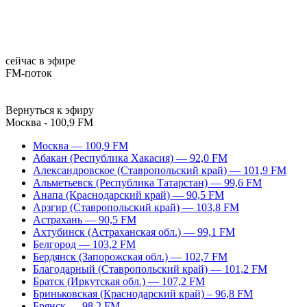
сейчас в эфире
FM-поток
Вернуться к эфиру
Москва - 100,9 FM
Москва — 100,9 FM
Абакан (Республика Хакасия) — 92,0 FM
Александровское (Ставропольский край) — 101,9 FM
Альметьевск (Республика Татарстан) — 99,6 FM
Анапа (Краснодарский край) — 90,5 FM
Арзгир (Ставропольский край) — 103,8 FM
Астрахань — 90,5 FM
Ахтубинск (Астраханская обл.) — 99,1 FM
Белгород — 103,2 FM
Бердянск (Запорожская обл.) — 102,7 FM
Благодарный (Ставропольский край) — 101,2 FM
Братск (Иркутская обл.) — 107,2 FM
Бриньковская (Краснодарский край) – 96,8 FM
Брянск — 98,2 FM