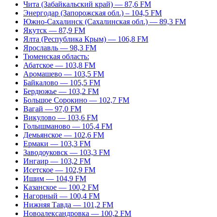
Чита (Забайкальский край) — 87,6 FM
Энергодар (Запорожская обл.) – 104,5 FM
Южно-Сахалинск (Сахалинская обл.) — 89,3 FM
Якутск — 87,9 FM
Ялта (Республика Крым) — 106,8 FM
Ярославль — 98,3 FM
Тюменская область:
Абатское — 103,8 FM
Аромашево — 103,5 FM
Байкалово — 105,5 FM
Бердюжье — 103,2 FM
Большое Сорокино — 102,7 FM
Вагай — 97,0 FM
Викулово — 103,6 FM
Голышманово — 105,4 FM
Демьянское — 102,6 FM
Ермаки — 103,3 FM
Заводоуковск — 103,3 FM
Ингаир — 103,2 FM
Исетское — 102,9 FM
Ишим — 104,9 FM
Казанское — 100,2 FM
Нагорный — 100,4 FM
Нижняя Тавда — 101,2 FM
Новоалександровка — 100,2 FM