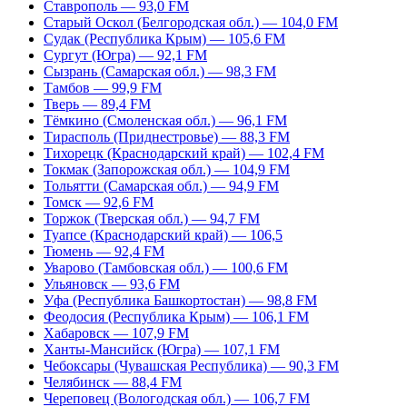
Ставрополь — 93,0 FM
Старый Оскол (Белгородская обл.) — 104,0 FM
Судак (Республика Крым) — 105,6 FM
Сургут (Югра) — 92,1 FM
Сызрань (Самарская обл.) — 98,3 FM
Тамбов — 99,9 FM
Тверь — 89,4 FM
Тёмкино (Смоленская обл.) — 96,1 FM
Тирасполь (Приднестровье) — 88,3 FM
Тихорецк (Краснодарский край) — 102,4 FM
Токмак (Запорожская обл.) — 104,9 FM
Тольятти (Самарская обл.) — 94,9 FM
Томск — 92,6 FM
Торжок (Тверская обл.) — 94,7 FM
Туапсе (Краснодарский край) — 106,5
Тюмень — 92,4 FM
Уварово (Тамбовская обл.) — 100,6 FM
Ульяновск — 93,6 FM
Уфа (Республика Башкортостан) — 98,8 FM
Феодосия (Республика Крым) — 106,1 FM
Хабаровск — 107,9 FM
Ханты-Мансийск (Югра) — 107,1 FM
Чебоксары (Чувашская Республика) — 90,3 FM
Челябинск — 88,4 FM
Череповец (Вологодская обл.) — 106,7 FM