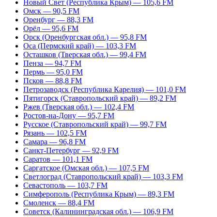
Новый Свет (Республика Крым) — 105,6 FM
Омск — 90,5 FM
Оренбург — 88,3 FM
Орёл — 95,6 FM
Орск (Оренбургская обл.) — 95,8 FM
Оса (Пермский край) — 103,3 FM
Осташков (Тверская обл.) — 99,4 FM
Пенза — 94,7 FM
Пермь — 95,0 FM
Псков — 88,8 FM
Петрозаводск (Республика Карелия) — 101,0 FM
Пятигорск (Ставропольский край) — 89,2 FM
Ржев (Тверская обл.) — 102,4 FM
Ростов-на-Дону — 95,7 FM
Русское (Ставропольский край) — 99,7 FM
Рязань — 102,5 FM
Самара — 96,8 FM
Санкт-Петербург — 92,9 FM
Саратов — 101,1 FM
Саргатское (Омская обл.) — 107,5 FM
Светлоград (Ставропольский край) — 103,3 FM
Севастополь — 103,7 FM
Симферополь (Республика Крым) — 89,3 FM
Смоленск — 88,4 FM
Советск (Калининградская обл.) — 106,9 FM