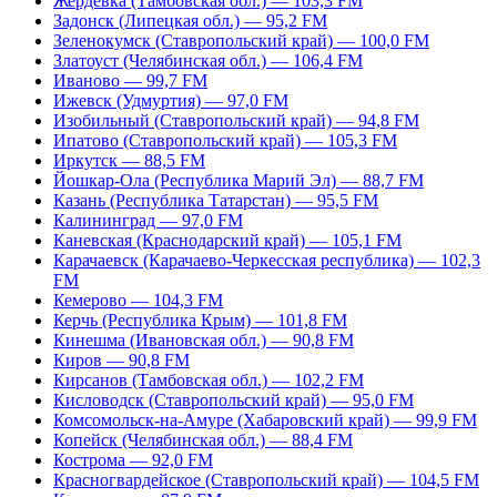
Жердевка (Тамбовская обл.) — 103,3 FM
Задонск (Липецкая обл.) — 95,2 FM
Зеленокумск (Ставропольский край) — 100,0 FM
Златоуст (Челябинская обл.) — 106,4 FM
Иваново — 99,7 FM
Ижевск (Удмуртия) — 97,0 FM
Изобильный (Ставропольский край) — 94,8 FM
Ипатово (Ставропольский край) — 105,3 FM
Иркутск — 88,5 FM
Йошкар-Ола (Республика Марий Эл) — 88,7 FM
Казань (Республика Татарстан) — 95,5 FM
Калининград — 97,0 FM
Каневская (Краснодарский край) — 105,1 FM
Карачаевск (Карачаево-Черкесская республика) — 102,3
FM
Кемерово — 104,3 FM
Керчь (Республика Крым) — 101,8 FM
Кинешма (Ивановская обл.) — 90,8 FM
Киров — 90,8 FM
Кирсанов (Тамбовская обл.) — 102,2 FM
Кисловодск (Ставропольский край) — 95,0 FM
Комсомольск-на-Амуре (Хабаровский край) — 99,9 FM
Копейск (Челябинская обл.) — 88,4 FM
Кострома — 92,0 FM
Красногвардейское (Ставропольский край) — 104,5 FM