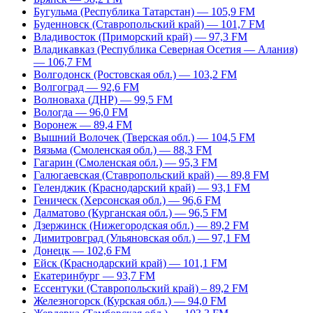
Бугульма (Республика Татарстан) — 105,9 FM
Буденновск (Ставропольский край) — 101,7 FM
Владивосток (Приморский край) — 97,3 FM
Владикавказ (Республика Северная Осетия — Алания)
— 106,7 FM
Волгодонск (Ростовская обл.) — 103,2 FM
Волгоград — 92,6 FM
Волноваха (ДНР) — 99,5 FM
Вологда — 96,0 FM
Воронеж — 89,4 FM
Вышний Волочек (Тверская обл.) — 104,5 FM
Вязьма (Смоленская обл.) — 88,3 FM
Гагарин (Смоленская обл.) — 95,3 FM
Галюгаевская (Ставропольский край) — 89,8 FM
Геленджик (Краснодарский край) — 93,1 FM
Геническ (Херсонская обл.) — 96,6 FM
Далматово (Курганская обл.) — 96,5 FM
Дзержинск (Нижегородская обл.) — 89,2 FM
Димитровград (Ульяновская обл.) — 97,1 FM
Донецк — 102,6 FM
Ейск (Краснодарский край) — 101,1 FM
Екатеринбург — 93,7 FM
Ессентуки (Ставропольский край) – 89,2 FM
Железногорск (Курская обл.) — 94,0 FM