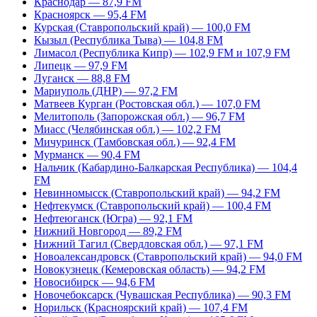
Краснодар — 87,9 FM
Красноярск — 95,4 FM
Курская (Ставропольский край) — 100,0 FM
Кызыл (Республика Тыва) — 104,8 FM
Лимасол (Республика Кипр) — 102,9 FM и 107,9 FM
Липецк — 97,9 FM
Луганск — 88,8 FM
Мариуполь (ДНР) — 97,2 FM
Матвеев Курган (Ростовская обл.) — 107,0 FM
Мелитополь (Запорожская обл.) — 96,7 FM
Миасс (Челябинская обл.) — 102,2 FM
Мичуринск (Тамбовская обл.) — 92,4 FM
Мурманск — 90,4 FM
Нальчик (Кабардино-Балкарская Республика) — 104,4
FM
Невинномысск (Ставропольский край) — 94,2 FM
Нефтекумск (Ставропольский край) — 100,4 FM
Нефтеюганск (Югра) — 92,1 FM
Нижний Новгород — 89,2 FM
Нижний Тагил (Свердловская обл.) — 97,1 FM
Новоалександровск (Ставропольский край) — 94,0 FM
Новокузнецк (Кемеровская область) — 94,2 FM
Новосибирск — 94,6 FM
Новочебоксарск (Чувашская Республика) — 90,3 FM
Норильск (Красноярский край) — 107,4 FM