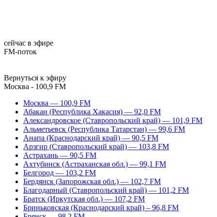
сейчас в эфире
FM-поток
Вернуться к эфиру
Москва - 100,9 FM
Москва — 100,9 FM
Абакан (Республика Хакасия) — 92,0 FM
Александровское (Ставропольский край) — 101,9 FM
Альметьевск (Республика Татарстан) — 99,6 FM
Анапа (Краснодарский край) — 90,5 FM
Арзгир (Ставропольский край) — 103,8 FM
Астрахань — 90,5 FM
Ахтубинск (Астраханская обл.) — 99,1 FM
Белгород — 103,2 FM
Бердянск (Запорожская обл.) — 102,7 FM
Благодарный (Ставропольский край) — 101,2 FM
Братск (Иркутская обл.) — 107,2 FM
Бриньковская (Краснодарский край) – 96,8 FM
Брянск — 98,2 FM