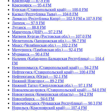
Краснодар — 87,9 FM
Красноярск — 95,4 FM
Курская (Ставропольский край) — 100,0 FM
Кызыл (Республика Тыва) — 104,8 FM
Лимасол (Республика Кипр) — 102,9 FM и 107,9 FM
Липецк — 97,9 FM
Луганск — 88,8 FM
Мариуполь (ДНР) — 97,2 FM
Матвеев Курган (Ростовская обл.) — 107,0 FM
Мелитополь (Запорожская обл.) — 96,7 FM
Миасс (Челябинская обл.) — 102,2 FM
Мичуринск (Тамбовская обл.) — 92,4 FM
Мурманск — 90,4 FM
Нальчик (Кабардино-Балкарская Республика) — 104,4
FM
Невинномысск (Ставропольский край) — 94,2 FM
Нефтекумск (Ставропольский край) — 100,4 FM
Нефтеюганск (Югра) — 92,1 FM
Нижний Новгород — 89,2 FM
Нижний Тагил (Свердловская обл.) — 97,1 FM
Новоалександровск (Ставропольский край) — 94,0 FM
Новокузнецк (Кемеровская область) — 94,2 FM
Новосибирск — 94,6 FM
Новочебоксарск (Чувашская Республика) — 90,3 FM
Норильск (Красноярский край) — 107,4 FM