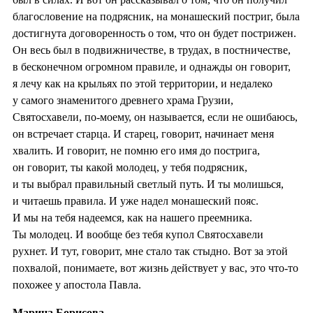
благословение на подрясник, на монашеский постриг, была
достигнута договоренность о том, что он будет пострижен.
Он весь был в подвижничестве, в трудах, в постничестве,
в бесконечном огромном правиле, и однажды он говорит,
я лечу как на крыльях по этой территории, и недалеко
у самого знаменитого древнего храма Грузии,
Святосхавели, по-моему, он называется, если не ошибаюсь,
он встречает старца. И старец, говорит, начинает меня
хвалить. И говорит, не помню его имя до пострига,
он говорит, ты какой молодец, у тебя подрясник,
и ты выбрал правильный светлый путь. И ты молишься,
и читаешь правила. И уже надел монашеский пояс.
И мы на тебя надеемся, как на нашего преемника.
Ты молодец. И вообще без тебя купол Святосхавели
рухнет. И тут, говорит, мне стало так стыдно. Вот за этой
похвалой, понимаете, вот жизнь действует у вас, это что-то
похожее у апостола Павла.
Марина Борисова