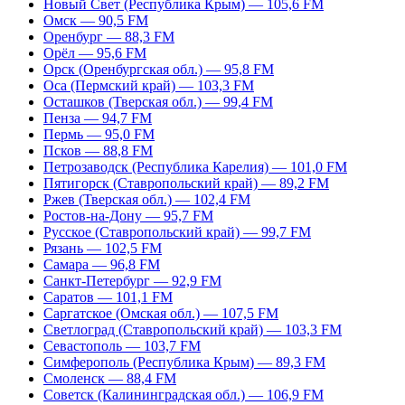
Новый Свет (Республика Крым) — 105,6 FM
Омск — 90,5 FM
Оренбург — 88,3 FM
Орёл — 95,6 FM
Орск (Оренбургская обл.) — 95,8 FM
Оса (Пермский край) — 103,3 FM
Осташков (Тверская обл.) — 99,4 FM
Пенза — 94,7 FM
Пермь — 95,0 FM
Псков — 88,8 FM
Петрозаводск (Республика Карелия) — 101,0 FM
Пятигорск (Ставропольский край) — 89,2 FM
Ржев (Тверская обл.) — 102,4 FM
Ростов-на-Дону — 95,7 FM
Русское (Ставропольский край) — 99,7 FM
Рязань — 102,5 FM
Самара — 96,8 FM
Санкт-Петербург — 92,9 FM
Саратов — 101,1 FM
Саргатское (Омская обл.) — 107,5 FM
Светлоград (Ставропольский край) — 103,3 FM
Севастополь — 103,7 FM
Симферополь (Республика Крым) — 89,3 FM
Смоленск — 88,4 FM
Советск (Калининградская обл.) — 106,9 FM