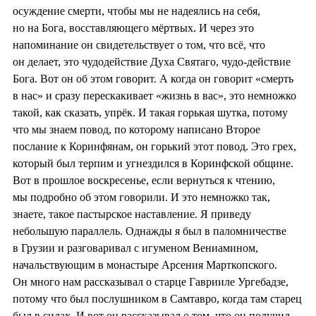
осуждение смерти, чтобы мы не надеялись на себя,
но на Бога, восставляющего мёртвых. И через это
напоминание он свидетельствует о том, что всё, что
он делает, это чудодействие Духа Святаго, чудо-действие
Бога. Вот он об этом говорит. А когда он говорит «смерть
в нас» и сразу перескакивает «жизнь в вас», это немножко
такой, как сказать, упрёк. И такая горькая шутка, потому
что мы знаем повод, по которому написано Второе
послание к Коринфянам, он горький этот повод. Это грех,
который был терпим и угнездился в Коринфской общине.
Вот в прошлое воскресенье, если вернуться к чтению,
мы подробно об этом говорили. И это немножко так,
знаете, такое пастырское наставление. Я приведу
небольшую параллель. Однажды я был в паломничестве
в Грузии и разговаривал с игуменом Вениамином,
начальствующим в монастыре Арсения Марткопского.
Он много нам рассказывал о старце Гаврииле Ургебадзе,
потому что был послушником в Самтавро, когда там старец
был в силах. И вот он рассказывал о том, что он получил