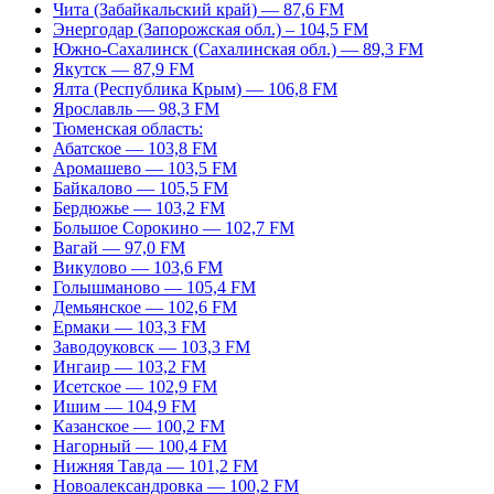
Чита (Забайкальский край) — 87,6 FM
Энергодар (Запорожская обл.) – 104,5 FM
Южно-Сахалинск (Сахалинская обл.) — 89,3 FM
Якутск — 87,9 FM
Ялта (Республика Крым) — 106,8 FM
Ярославль — 98,3 FM
Тюменская область:
Абатское — 103,8 FM
Аромашево — 103,5 FM
Байкалово — 105,5 FM
Бердюжье — 103,2 FM
Большое Сорокино — 102,7 FM
Вагай — 97,0 FM
Викулово — 103,6 FM
Голышманово — 105,4 FM
Демьянское — 102,6 FM
Ермаки — 103,3 FM
Заводоуковск — 103,3 FM
Ингаир — 103,2 FM
Исетское — 102,9 FM
Ишим — 104,9 FM
Казанское — 100,2 FM
Нагорный — 100,4 FM
Нижняя Тавда — 101,2 FM
Новоалександровка — 100,2 FM