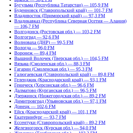
Бугульма (Республика Татарстан) — 105,9 FM
Буденновск (Ставропольский край) — 101,7 FM
Владивосток (Приморский край) — 97,3 FM
Владикавказ (Республика Северная Осетия — Алания)
— 106,7 FM
Волгодонск (Ростовская обл.) — 103,2 FM
Волгоград — 92,6 FM
Волноваха (ДНР) — 99,5 FM
Вологда — 96,0 FM
Воронеж — 89,4 FM
Вышний Волочек (Тверская обл.) — 104,5 FM
Вязьма (Смоленская обл.) — 88,3 FM
Гагарин (Смоленская обл.) — 95,3 FM
Галюгаевская (Ставропольский край) — 89,8 FM
Геленджик (Краснодарский край) — 93,1 FM
Геническ (Херсонская обл.) — 96,6 FM
Далматово (Курганская обл.) — 96,5 FM
Дзержинск (Нижегородская обл.) — 89,2 FM
Димитровград (Ульяновская обл.) — 97,1 FM
Донецк — 102,6 FM
Ейск (Краснодарский край) — 101,1 FM
Екатеринбург — 93,7 FM
Ессентуки (Ставропольский край) – 89,2 FM
Железногорск (Курская обл.) — 94,0 FM