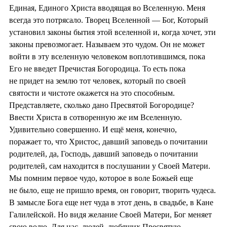
Единая, Единого Христа вводящая во Вселенную. Меня
всегда это потрясало. Творец Вселенной — Бог, Который
установил законы бытия этой вселенной и, когда хочет, эти
законы превозмогает. Называем это чудом. Он не может
войти в эту вселенную человеком воплотившимся, пока
Его не введет Пречистая Богородица. То есть пока
не придет на землю тот человек, который по своей
святости и чистоте окажется на это способным.
Представляете, сколько дано Пресвятой Богородице?
Ввести Христа в сотворенную же им Вселенную.
Удивительно совершенно. И ещё меня, конечно,
поражает то, что Христос, давший заповедь о почитании
родителей, да, Господь, давший заповедь о почитании
родителей, сам находится в послушании у Своей Матери.
Мы помним первое чудо, которое в воле Божьей еще
не было, еще не пришло время, он говорит, творить чудеса.
В замысле Бога еще нет чуда в этот день, в свадьбе, в Кане
Галилейской. Но видя желание Своей Матери, Бог меняет
свою волю. Для нас, людей, любящих Пресвятую