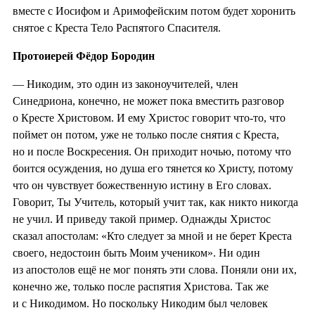
вместе с Иосифом и Аримофейским потом будет хоронить
снятое с Креста Тело Распятого Спасителя.
Протоиерей Фёдор Бородин
— Никодим, это один из законоучителей, член
Синедриона, конечно, не может пока вместить разговор
о Кресте Христовом. И ему Христос говорит что-то, что
поймет он потом, уже не только после снятия с Креста,
но и после Воскресения. Он приходит ночью, потому что
боится осуждения, но душа его тянется ко Христу, потому
что он чувствует божественную истину в Его словах.
Говорит, Ты Учитель, который учит так, как никто никогда
не учил. И приведу такой пример. Однажды Христос
сказал апостолам: «Кто следует за мной и не берет Креста
своего, недостоин быть Моим учеником». Ни один
из апостолов ещё не мог понять эти слова. Поняли они их,
конечно же, только после распятия Христова. Так же
и с Никодимом. Но поскольку Никодим был человек