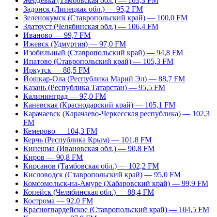
Жердевка (Тамбовская обл.) — 103,3 FM
Задонск (Липецкая обл.) — 95,2 FM
Зеленокумск (Ставропольский край) — 100,0 FM
Златоуст (Челябинская обл.) — 106,4 FM
Иваново — 99,7 FM
Ижевск (Удмуртия) — 97,0 FM
Изобильный (Ставропольский край) — 94,8 FM
Ипатово (Ставропольский край) — 105,3 FM
Иркутск — 88,5 FM
Йошкар-Ола (Республика Марий Эл) — 88,7 FM
Казань (Республика Татарстан) — 95,5 FM
Калининград — 97,0 FM
Каневская (Краснодарский край) — 105,1 FM
Карачаевск (Карачаево-Черкесская республика) — 102,3
FM
Кемерово — 104,3 FM
Керчь (Республика Крым) — 101,8 FM
Кинешма (Ивановская обл.) — 90,8 FM
Киров — 90,8 FM
Кирсанов (Тамбовская обл.) — 102,2 FM
Кисловодск (Ставропольский край) — 95,0 FM
Комсомольск-на-Амуре (Хабаровский край) — 99,9 FM
Копейск (Челябинская обл.) — 88,4 FM
Кострома — 92,0 FM
Красногвардейское (Ставропольский край) — 104,5 FM