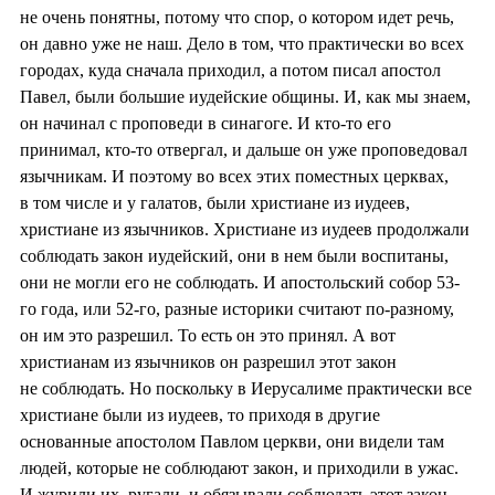
не очень понятны, потому что спор, о котором идет речь,
он давно уже не наш. Дело в том, что практически во всех
городах, куда сначала приходил, а потом писал апостол
Павел, были большие иудейские общины. И, как мы знаем,
он начинал с проповеди в синагоге. И кто-то его
принимал, кто-то отвергал, и дальше он уже проповедовал
язычникам. И поэтому во всех этих поместных церквах,
в том числе и у галатов, были христиане из иудеев,
христиане из язычников. Христиане из иудеев продолжали
соблюдать закон иудейский, они в нем были воспитаны,
они не могли его не соблюдать. И апостольский собор 53-
го года, или 52-го, разные историки считают по-разному,
он им это разрешил. То есть он это принял. А вот
христианам из язычников он разрешил этот закон
не соблюдать. Но поскольку в Иерусалиме практически все
христиане были из иудеев, то приходя в другие
основанные апостолом Павлом церкви, они видели там
людей, которые не соблюдают закон, и приходили в ужас.
И журили их, ругали, и обязывали соблюдать этот закон.