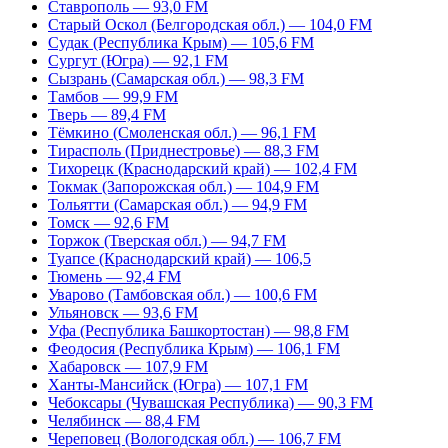
Ставрополь — 93,0 FM
Старый Оскол (Белгородская обл.) — 104,0 FM
Судак (Республика Крым) — 105,6 FM
Сургут (Югра) — 92,1 FM
Сызрань (Самарская обл.) — 98,3 FM
Тамбов — 99,9 FM
Тверь — 89,4 FM
Тёмкино (Смоленская обл.) — 96,1 FM
Тирасполь (Приднестровье) — 88,3 FM
Тихорецк (Краснодарский край) — 102,4 FM
Токмак (Запорожская обл.) — 104,9 FM
Тольятти (Самарская обл.) — 94,9 FM
Томск — 92,6 FM
Торжок (Тверская обл.) — 94,7 FM
Туапсе (Краснодарский край) — 106,5
Тюмень — 92,4 FM
Уварово (Тамбовская обл.) — 100,6 FM
Ульяновск — 93,6 FM
Уфа (Республика Башкортостан) — 98,8 FM
Феодосия (Республика Крым) — 106,1 FM
Хабаровск — 107,9 FM
Ханты-Мансийск (Югра) — 107,1 FM
Чебоксары (Чувашская Республика) — 90,3 FM
Челябинск — 88,4 FM
Череповец (Вологодская обл.) — 106,7 FM