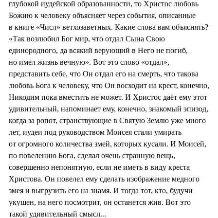
глубокой иудейской образованности, то Христос любовь
Божию к человеку объясняет через события, описанные
в книге «Числ» ветхозаветных. Какие слова вам объяснять?
«Так возлюбил Бог мир, что отдал Сына Свою
единородного, да всякий верующий в Него не погиб,
но имел жизнь вечную». Вот это слово «отдал»,
представить себе, что Он отдал его на смерть, что такова
любовь Бога к человеку, что Он восходит на крест, конечно,
Никодим пока вместить не может. И Христос даёт ему этот
удивительный, напоминает ему, конечно, знакомый эпизод,
когда за ропот, странствующие в Святую Землю уже много
лет, иудеи под руководством Моисея стали умирать
от огромного количества змей, которых кусали. И Моисей,
по повелению Бога, сделал очень странную вещь,
совершенно непонятную, если не иметь в виду креста
Христова. Он повелел ему сделать изображение медного
змея и выгрузить его на знамя. И тогда тот, кто, будучи
укушен, на него посмотрит, он останется жив. Вот это
такой удивительный смысл...