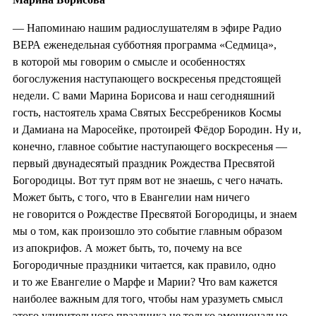
— Напоминаю нашим радиослушателям в эфире Радио
ВЕРА еженедельная субботняя программа «Седмица»,
в которой мы говорим о смысле и особенностях
богослужения наступающего воскресенья предстоящей
недели. С вами Марина Борисова и наш сегодняшний
гость, настоятель храма Святых Бессребреников Космы
и Дамиана на Маросейке, протоирей Фёдор Бородин. Ну и,
конечно, главное событие наступающего воскресенья —
первый двунадесятый праздник Рождества Пресвятой
Богородицы. Вот тут прям вот не знаешь, с чего начать.
Может быть, с того, что в Евангелии нам ничего
не говорится о Рождестве Пресвятой Богородицы, и знаем
мы о том, как произошло это событие главным образом
из апокрифов. А может быть, то, почему на все
Богородичные праздники читается, как правило, одно
и то же Евангелие о Марфе и Марии? Что вам кажется
наиболее важным для того, чтобы нам уразуметь смысл
этого удивительного праздника не только эмоционально,