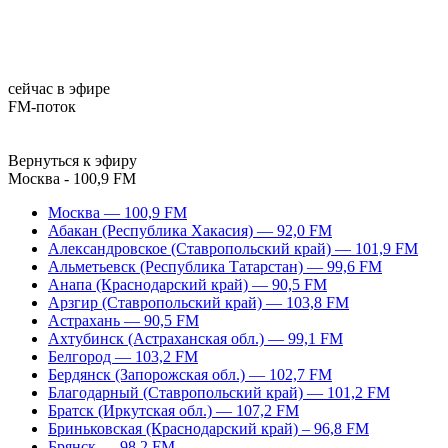
сейчас в эфире
FM-поток
Вернуться к эфиру
Москва - 100,9 FM
Москва — 100,9 FM
Абакан (Республика Хакасия) — 92,0 FM
Александровское (Ставропольский край) — 101,9 FM
Альметьевск (Республика Татарстан) — 99,6 FM
Анапа (Краснодарский край) — 90,5 FM
Арзгир (Ставропольский край) — 103,8 FM
Астрахань — 90,5 FM
Ахтубинск (Астраханская обл.) — 99,1 FM
Белгород — 103,2 FM
Бердянск (Запорожская обл.) — 102,7 FM
Благодарный (Ставропольский край) — 101,2 FM
Братск (Иркутская обл.) — 107,2 FM
Бриньковская (Краснодарский край) – 96,8 FM
Брянск — 98,2 FM