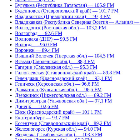
Бугульма (Республика Татарстан) — 105,9 FM
Буденновск (Ставропольский край) — 101,7 FM
Владивосток (Приморский край) — 97,3 FM
Владикавказ (Республика Северная Осетия — Алания) —
Волгодонск (Ростовская обл.) — 103,2 FM
Волгоград — 92,6 FM
Волноваха (ДНР) — 99,5 FM
Вологда — 96,0 FM
Воронеж — 89,4 FM
Вышний Волочек (Тверская обл.) — 104,5 FM
Вязьма (Смоленская обл.) — 88,3 FM
Гагарин (Смоленская обл.) — 95,3 FM
Галюгаевская (Ставропольский край) — 89,8 FM
Геленджик (Краснодарский край) — 93,1 FM
Геническ (Херсонская обл.) — 96,6 FM
Далматово (Курганская обл.) — 96,5 FM
Дзержинск (Нижегородская обл.) — 89,2 FM
Димитровград (Ульяновская обл.) — 97,1 FM
Донецк — 102,6 FM
Ейск (Краснодарский край) — 101,1 FM
Екатеринбург — 93,7 FM
Ессентуки (Ставропольский край) – 89,2 FM
Железногорск (Курская обл.) — 94,0 FM
Жердевка (Тамбовская обл.) — 103,3 FM