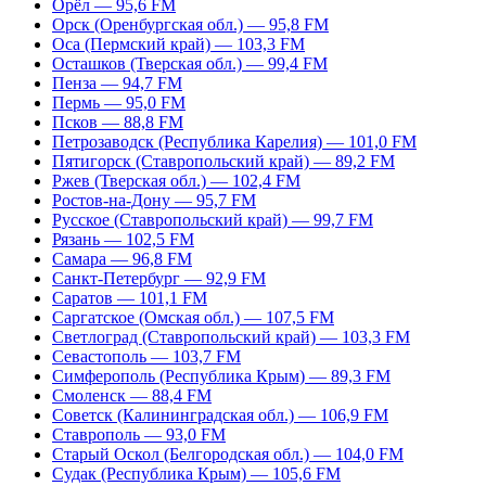
Орёл — 95,6 FM
Орск (Оренбургская обл.) — 95,8 FM
Оса (Пермский край) — 103,3 FM
Осташков (Тверская обл.) — 99,4 FM
Пенза — 94,7 FM
Пермь — 95,0 FM
Псков — 88,8 FM
Петрозаводск (Республика Карелия) — 101,0 FM
Пятигорск (Ставропольский край) — 89,2 FM
Ржев (Тверская обл.) — 102,4 FM
Ростов-на-Дону — 95,7 FM
Русское (Ставропольский край) — 99,7 FM
Рязань — 102,5 FM
Самара — 96,8 FM
Санкт-Петербург — 92,9 FM
Саратов — 101,1 FM
Саргатское (Омская обл.) — 107,5 FM
Светлоград (Ставропольский край) — 103,3 FM
Севастополь — 103,7 FM
Симферополь (Республика Крым) — 89,3 FM
Смоленск — 88,4 FM
Советск (Калининградская обл.) — 106,9 FM
Ставрополь — 93,0 FM
Старый Оскол (Белгородская обл.) — 104,0 FM
Судак (Республика Крым) — 105,6 FM