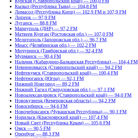
Курская (Ставропольский край) — 100,0 FM
Кызыл (Республика Тыва) — 104,8 FM
Лимасол (Республика Кипр) — 102,9 FM и 107,9 FM
Липецк — 97,9 FM
Луганск — 88,8 FM
Мариуполь (ДНР) — 97,2 FM
Матвеев Курган (Ростовская обл.) — 107,0 FM
Мелитополь (Запорожская обл.) — 96,7 FM
Миасс (Челябинская обл.) — 102,2 FM
Мичуринск (Тамбовская обл.) — 92,4 FM
Мурманск — 90,4 FM
Нальчик (Кабардино-Балкарская Республика) — 104,4 FM
Невинномысск (Ставропольский край) — 94,2 FM
Нефтекумск (Ставропольский край) — 100,4 FM
Нефтеюганск (Югра) — 92,1 FM
Нижний Новгород — 89,2 FM
Нижний Тагил (Свердловская обл.) — 97,1 FM
Новоалександровск (Ставропольский край) — 94,0 FM
Новокузнецк (Кемеровская область) — 94,2 FM
Новосибирск — 94,6 FM
Новочебоксарск (Чувашская Республика) — 90,3 FM
Норильск (Красноярский край) — 107,4 FM
Новый Свет (Республика Крым) — 105,6 FM
Омск — 90,5 FM
Оренбург — 88,3 FM