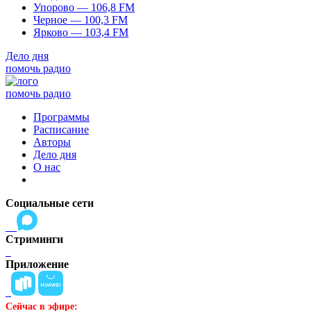
Упорово — 106,8 FM
Черное — 100,3 FM
Ярково — 103,4 FM
Дело дня
помочь радио
помочь радио
Программы
Расписание
Авторы
Дело дня
О нас
Социальные сети
Стриминги
Приложение
Сейчас в эфире: