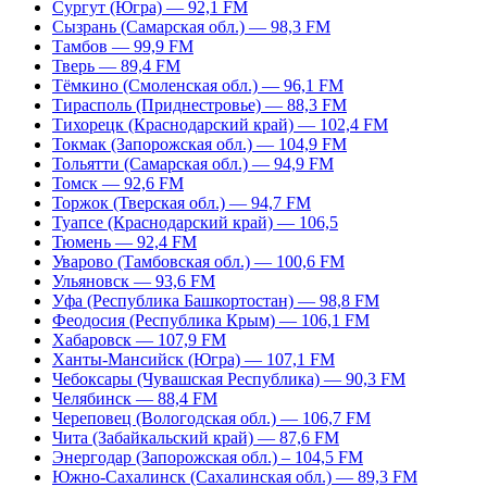
Сургут (Югра) — 92,1 FM
Сызрань (Самарская обл.) — 98,3 FM
Тамбов — 99,9 FM
Тверь — 89,4 FM
Тёмкино (Смоленская обл.) — 96,1 FM
Тирасполь (Приднестровье) — 88,3 FM
Тихорецк (Краснодарский край) — 102,4 FM
Токмак (Запорожская обл.) — 104,9 FM
Тольятти (Самарская обл.) — 94,9 FM
Томск — 92,6 FM
Торжок (Тверская обл.) — 94,7 FM
Туапсе (Краснодарский край) — 106,5
Тюмень — 92,4 FM
Уварово (Тамбовская обл.) — 100,6 FM
Ульяновск — 93,6 FM
Уфа (Республика Башкортостан) — 98,8 FM
Феодосия (Республика Крым) — 106,1 FM
Хабаровск — 107,9 FM
Ханты-Мансийск (Югра) — 107,1 FM
Чебоксары (Чувашская Республика) — 90,3 FM
Челябинск — 88,4 FM
Череповец (Вологодская обл.) — 106,7 FM
Чита (Забайкальский край) — 87,6 FM
Энергодар (Запорожская обл.) – 104,5 FM
Южно-Сахалинск (Сахалинская обл.) — 89,3 FM