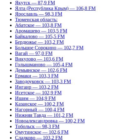
Якутск — 87,9 FM
Ялта (Республика Крым) — 106,8 FM
Ярославль — 98,3 FM
Тюменская область:
Абатское — 103,8 FM
Аромашево — 103,5 FM
Байкалово — 105,5 FM
Бердюжье — 103,2 FM
Большое Сорокино — 102,7 FM
Вагай — 97,0 FM
Викулово — 103,6 FM
Голышманово — 105,4 FM
Демьянское — 102,6 FM
Ермаки — 103,3 FM
Заводоуковск — 103,3 FM
Ингаир — 103,2 FM
Исетское — 102,9 FM
Ишим — 104,9 FM
Казанское — 100,2 FM
Нагорный — 100,4 FM
Нижняя Тавда — 101,2 FM
Новоалександровка — 100,2 FM
Тобольск — 98,3 FM
Омутинское — 102,6 FM
Сладково — 103,2 FM