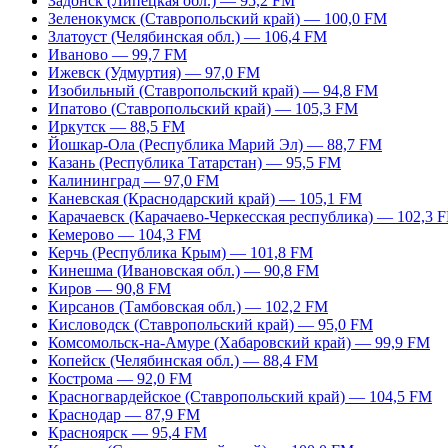
Задонск (Липецкая обл.) — 95,2 FM
Зеленокумск (Ставропольский край) — 100,0 FM
Златоуст (Челябинская обл.) — 106,4 FM
Иваново — 99,7 FM
Ижевск (Удмуртия) — 97,0 FM
Изобильный (Ставропольский край) — 94,8 FM
Ипатово (Ставропольский край) — 105,3 FM
Иркутск — 88,5 FM
Йошкар-Ола (Республика Марий Эл) — 88,7 FM
Казань (Республика Татарстан) — 95,5 FM
Калининград — 97,0 FM
Каневская (Краснодарский край) — 105,1 FM
Карачаевск (Карачаево-Черкесская республика) — 102,3 
Кемерово — 104,3 FM
Керчь (Республика Крым) — 101,8 FM
Кинешма (Ивановская обл.) — 90,8 FM
Киров — 90,8 FM
Кирсанов (Тамбовская обл.) — 102,2 FM
Кисловодск (Ставропольский край) — 95,0 FM
Комсомольск-на-Амуре (Хабаровский край) — 99,9 FM
Копейск (Челябинская обл.) — 88,4 FM
Кострома — 92,0 FM
Красногвардейское (Ставропольский край) — 104,5 FM
Краснодар — 87,9 FM
Красноярск — 95,4 FM