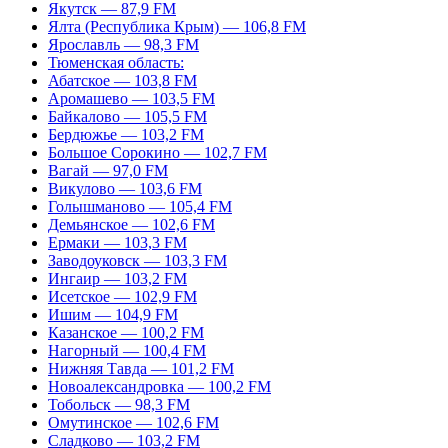
Якутск — 87,9 FM
Ялта (Республика Крым) — 106,8 FM
Ярославль — 98,3 FM
Тюменская область:
Абатское — 103,8 FM
Аромашево — 103,5 FM
Байкалово — 105,5 FM
Бердюжье — 103,2 FM
Большое Сорокино — 102,7 FM
Вагай — 97,0 FM
Викулово — 103,6 FM
Голышманово — 105,4 FM
Демьянское — 102,6 FM
Ермаки — 103,3 FM
Заводоуковск — 103,3 FM
Ингаир — 103,2 FM
Исетское — 102,9 FM
Ишим — 104,9 FM
Казанское — 100,2 FM
Нагорный — 100,4 FM
Нижняя Тавда — 101,2 FM
Новоалександровка — 100,2 FM
Тобольск — 98,3 FM
Омутинское — 102,6 FM
Сладково — 103,2 FM