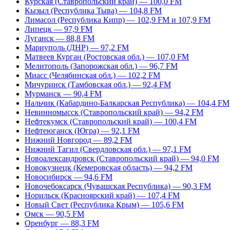
Курская (Ставропольский край) — 100,0 FM
Кызыл (Республика Тыва) — 104,8 FM
Лимасол (Республика Кипр) — 102,9 FM и 107,9 FM
Липецк — 97,9 FM
Луганск — 88,8 FM
Мариуполь (ДНР) — 97,2 FM
Матвеев Курган (Ростовская обл.) — 107,0 FM
Мелитополь (Запорожская обл.) — 96,7 FM
Миасс (Челябинская обл.) — 102,2 FM
Мичуринск (Тамбовская обл.) — 92,4 FM
Мурманск — 90,4 FM
Нальчик (Кабардино-Балкарская Республика) — 104,4 FM
Невинномысск (Ставропольский край) — 94,2 FM
Нефтекумск (Ставропольский край) — 100,4 FM
Нефтеюганск (Югра) — 92,1 FM
Нижний Новгород — 89,2 FM
Нижний Тагил (Свердловская обл.) — 97,1 FM
Новоалександровск (Ставропольский край) — 94,0 FM
Новокузнецк (Кемеровская область) — 94,2 FM
Новосибирск — 94,6 FM
Новочебоксарск (Чувашская Республика) — 90,3 FM
Норильск (Красноярский край) — 107,4 FM
Новый Свет (Республика Крым) — 105,6 FM
Омск — 90,5 FM
Оренбург — 88,3 FM