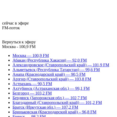
сейчас в эфире
FM-поток
Вернуться к эфиру
Москва - 100,9 FM
Москва — 100,9 FM
Абакан (Республика Хакасия) — 92,0 FM
Александровское (Ставропольский край) — 101,9 FM
Альметьевск (Республика Татарстан) — 99,6 FM
Анапа (Краснодарский край) — 90,5 FM
Арзгир (Ставропольский край) — 103,8 FM
Астрахань — 90,5 FM
Ахтубинск (Астраханская обл.) — 99,1 FM
Белгород — 103,2 FM
Бердянск (Запорожская обл.) — 102,7 FM
Благодарный (Ставропольский край) — 101,2 FM
Братск (Иркутская обл.) — 107,2 FM
Бриньковская (Краснодарский край) – 96,8 FM
Брянск — 98,2 FM