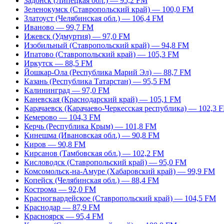
Задонск (Липецкая обл.) — 95,2 FM
Зеленокумск (Ставропольский край) — 100,0 FM
Златоуст (Челябинская обл.) — 106,4 FM
Иваново — 99,7 FM
Ижевск (Удмуртия) — 97,0 FM
Изобильный (Ставропольский край) — 94,8 FM
Ипатово (Ставропольский край) — 105,3 FM
Иркутск — 88,5 FM
Йошкар-Ола (Республика Марий Эл) — 88,7 FM
Казань (Республика Татарстан) — 95,5 FM
Калининград — 97,0 FM
Каневская (Краснодарский край) — 105,1 FM
Карачаевск (Карачаево-Черкесская республика) — 102,3 
Кемерово — 104,3 FM
Керчь (Республика Крым) — 101,8 FM
Кинешма (Ивановская обл.) — 90,8 FM
Киров — 90,8 FM
Кирсанов (Тамбовская обл.) — 102,2 FM
Кисловодск (Ставропольский край) — 95,0 FM
Комсомольск-на-Амуре (Хабаровский край) — 99,9 FM
Копейск (Челябинская обл.) — 88,4 FM
Кострома — 92,0 FM
Красногвардейское (Ставропольский край) — 104,5 FM
Краснодар — 87,9 FM
Красноярск — 95,4 FM