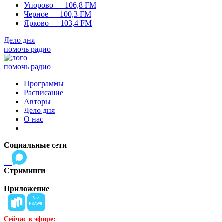
Упорово — 106,8 FM
Черное — 100,3 FM
Ярково — 103,4 FM
Дело дня
помочь радио
помочь радио
Программы
Расписание
Авторы
Дело дня
О нас
Социальные сети
Стриминги
Приложение
Сейчас в эфире: