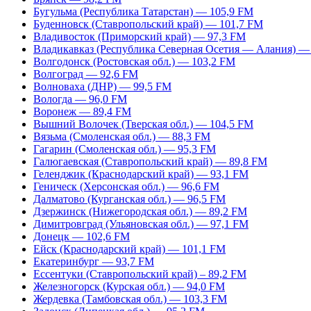
Бугульма (Республика Татарстан) — 105,9 FM
Буденновск (Ставропольский край) — 101,7 FM
Владивосток (Приморский край) — 97,3 FM
Владикавказ (Республика Северная Осетия — Алания) —
Волгодонск (Ростовская обл.) — 103,2 FM
Волгоград — 92,6 FM
Волноваха (ДНР) — 99,5 FM
Вологда — 96,0 FM
Воронеж — 89,4 FM
Вышний Волочек (Тверская обл.) — 104,5 FM
Вязьма (Смоленская обл.) — 88,3 FM
Гагарин (Смоленская обл.) — 95,3 FM
Галюгаевская (Ставропольский край) — 89,8 FM
Геленджик (Краснодарский край) — 93,1 FM
Геническ (Херсонская обл.) — 96,6 FM
Далматово (Курганская обл.) — 96,5 FM
Дзержинск (Нижегородская обл.) — 89,2 FM
Димитровград (Ульяновская обл.) — 97,1 FM
Донецк — 102,6 FM
Ейск (Краснодарский край) — 101,1 FM
Екатеринбург — 93,7 FM
Ессентуки (Ставропольский край) – 89,2 FM
Железногорск (Курская обл.) — 94,0 FM
Жердевка (Тамбовская обл.) — 103,3 FM