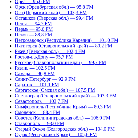
Орёл — 95,6 FM
Орск (Оренбургская обл.) — 95,8 FM
Оса (Пермский край) — 103,3 FM
Осташков (Тверская обл.) — 99,4 FM
Пенза — 94,7 FM
Пермь — 95,0 FM
Псков — 88,8 FM
Петрозаводск (Республика Карелия) — 101,0 FM
Пятигорск (Ставропольский край) — 89,2 FM
Ржев (Тверская обл.) — 102,4 FM
Ростов-на-Дону — 95,7 FM
Русское (Ставропольский край) — 99,7 FM
Рязань — 102,5 FM
Самара — 96,8 FM
Санкт-Петербург — 92,9 FM
Саратов — 101,1 FM
Саргатское (Омская обл.) — 107,5 FM
Светлоград (Ставропольский край) — 103,3 FM
Севастополь — 103,7 FM
Симферополь (Республика Крым) — 89,3 FM
Смоленск — 88,4 FM
Советск (Калининградская обл.) — 106,9 FM
Ставрополь — 93,0 FM
Старый Оскол (Белгородская обл.) — 104,0 FM
Судак (Республика Крым) — 105,6 FM