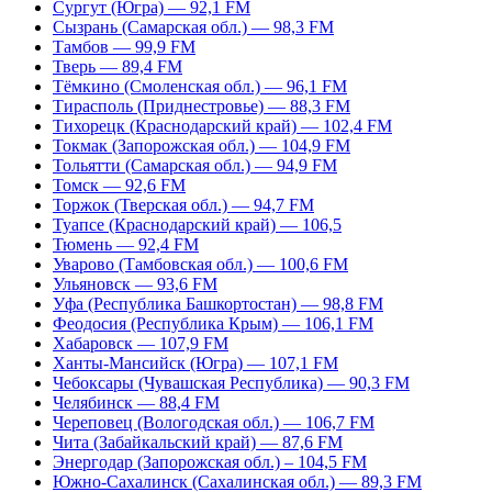
Сургут (Югра) — 92,1 FM
Сызрань (Самарская обл.) — 98,3 FM
Тамбов — 99,9 FM
Тверь — 89,4 FM
Тёмкино (Смоленская обл.) — 96,1 FM
Тирасполь (Приднестровье) — 88,3 FM
Тихорецк (Краснодарский край) — 102,4 FM
Токмак (Запорожская обл.) — 104,9 FM
Тольятти (Самарская обл.) — 94,9 FM
Томск — 92,6 FM
Торжок (Тверская обл.) — 94,7 FM
Туапсе (Краснодарский край) — 106,5
Тюмень — 92,4 FM
Уварово (Тамбовская обл.) — 100,6 FM
Ульяновск — 93,6 FM
Уфа (Республика Башкортостан) — 98,8 FM
Феодосия (Республика Крым) — 106,1 FM
Хабаровск — 107,9 FM
Ханты-Мансийск (Югра) — 107,1 FM
Чебоксары (Чувашская Республика) — 90,3 FM
Челябинск — 88,4 FM
Череповец (Вологодская обл.) — 106,7 FM
Чита (Забайкальский край) — 87,6 FM
Энергодар (Запорожская обл.) – 104,5 FM
Южно-Сахалинск (Сахалинская обл.) — 89,3 FM