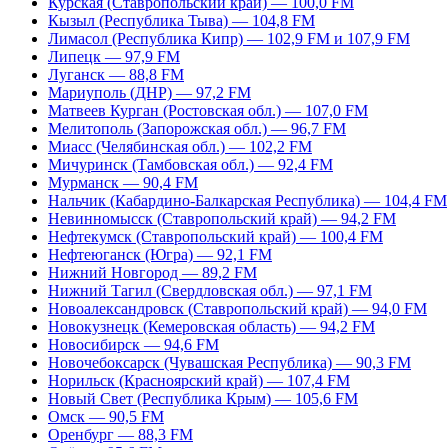
Курская (Ставропольский край) — 100,0 FM
Кызыл (Республика Тыва) — 104,8 FM
Лимасол (Республика Кипр) — 102,9 FM и 107,9 FM
Липецк — 97,9 FM
Луганск — 88,8 FM
Мариуполь (ДНР) — 97,2 FM
Матвеев Курган (Ростовская обл.) — 107,0 FM
Мелитополь (Запорожская обл.) — 96,7 FM
Миасс (Челябинская обл.) — 102,2 FM
Мичуринск (Тамбовская обл.) — 92,4 FM
Мурманск — 90,4 FM
Нальчик (Кабардино-Балкарская Республика) — 104,4 FM
Невинномысск (Ставропольский край) — 94,2 FM
Нефтекумск (Ставропольский край) — 100,4 FM
Нефтеюганск (Югра) — 92,1 FM
Нижний Новгород — 89,2 FM
Нижний Тагил (Свердловская обл.) — 97,1 FM
Новоалександровск (Ставропольский край) — 94,0 FM
Новокузнецк (Кемеровская область) — 94,2 FM
Новосибирск — 94,6 FM
Новочебоксарск (Чувашская Республика) — 90,3 FM
Норильск (Красноярский край) — 107,4 FM
Новый Свет (Республика Крым) — 105,6 FM
Омск — 90,5 FM
Оренбург — 88,3 FM