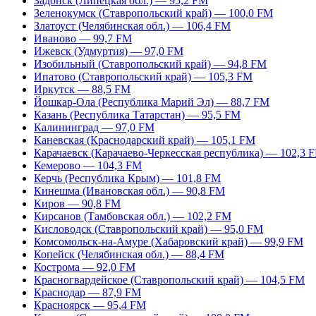
Задонск (Липецкая обл.) — 95,2 FM
Зеленокумск (Ставропольский край) — 100,0 FM
Златоуст (Челябинская обл.) — 106,4 FM
Иваново — 99,7 FM
Ижевск (Удмуртия) — 97,0 FM
Изобильный (Ставропольский край) — 94,8 FM
Ипатово (Ставропольский край) — 105,3 FM
Иркутск — 88,5 FM
Йошкар-Ола (Республика Марий Эл) — 88,7 FM
Казань (Республика Татарстан) — 95,5 FM
Калининград — 97,0 FM
Каневская (Краснодарский край) — 105,1 FM
Карачаевск (Карачаево-Черкесская республика) — 102,3 
Кемерово — 104,3 FM
Керчь (Республика Крым) — 101,8 FM
Кинешма (Ивановская обл.) — 90,8 FM
Киров — 90,8 FM
Кирсанов (Тамбовская обл.) — 102,2 FM
Кисловодск (Ставропольский край) — 95,0 FM
Комсомольск-на-Амуре (Хабаровский край) — 99,9 FM
Копейск (Челябинская обл.) — 88,4 FM
Кострома — 92,0 FM
Красногвардейское (Ставропольский край) — 104,5 FM
Краснодар — 87,9 FM
Красноярск — 95,4 FM