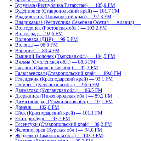
Бугульма (Республика Татарстан) — 105,9 FM
Буденновск (Ставропольский край) — 101,7 FM
Владивосток (Приморский край) — 97,3 FM
Владикавказ (Республика Северная Осетия — Алания) —
Волгодонск (Ростовская обл.) — 103,2 FM
Волгоград — 92,6 FM
Волноваха (ДНР) — 99,5 FM
Вологда — 96,0 FM
Воронеж — 89,4 FM
Вышний Волочек (Тверская обл.) — 104,5 FM
Вязьма (Смоленская обл.) — 88,3 FM
Гагарин (Смоленская обл.) — 95,3 FM
Галюгаевская (Ставропольский край) — 89,8 FM
Геленджик (Краснодарский край) — 93,1 FM
Геническ (Херсонская обл.) — 96,6 FM
Далматово (Курганская обл.) — 96,5 FM
Дзержинск (Нижегородская обл.) — 89,2 FM
Димитровград (Ульяновская обл.) — 97,1 FM
Донецк — 102,6 FM
Ейск (Краснодарский край) — 101,1 FM
Екатеринбург — 93,7 FM
Ессентуки (Ставропольский край) – 89,2 FM
Железногорск (Курская обл.) — 94,0 FM
Жердевка (Тамбовская обл.) — 103,3 FM