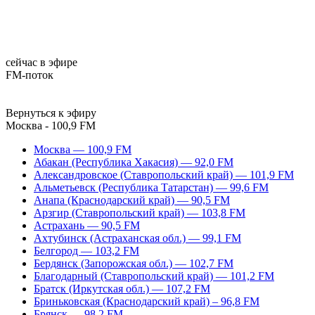
сейчас в эфире
FM-поток
Вернуться к эфиру
Москва - 100,9 FM
Москва — 100,9 FM
Абакан (Республика Хакасия) — 92,0 FM
Александровское (Ставропольский край) — 101,9 FM
Альметьевск (Республика Татарстан) — 99,6 FM
Анапа (Краснодарский край) — 90,5 FM
Арзгир (Ставропольский край) — 103,8 FM
Астрахань — 90,5 FM
Ахтубинск (Астраханская обл.) — 99,1 FM
Белгород — 103,2 FM
Бердянск (Запорожская обл.) — 102,7 FM
Благодарный (Ставропольский край) — 101,2 FM
Братск (Иркутская обл.) — 107,2 FM
Бриньковская (Краснодарский край) – 96,8 FM
Брянск — 98,2 FM