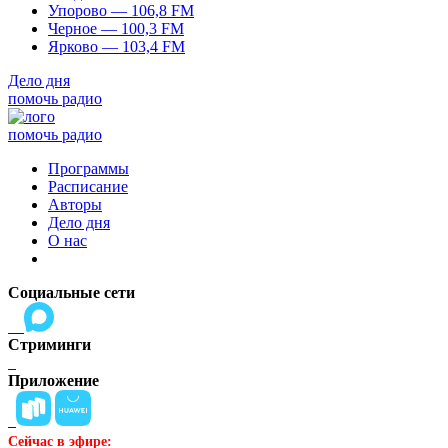
Упорово — 106,8 FM
Черное — 100,3 FM
Ярково — 103,4 FM
Дело дня
помочь радио
помочь радио
Программы
Расписание
Авторы
Дело дня
О нас
Социальные сети
Стриминги
Приложение
Сейчас в эфире: