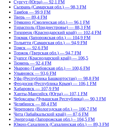
Сургут (Югра) — 92,1 FM
Сызрань (Самарская обл.) — 98,3 FM
Тамбов — 99,9 FM
Тверь — 89,4 FM
Тёмкино (Смоленская обл.) — 96,1 FM
Тирасполь (Приднестровье) — 88,3 FM
Тихорецк (Краснодарский край) — 102,4 FM
Токмак (Запорожская обл.) — 104,9 FM
Тольятти (Самарская обл.) — 94,9 FM
Томск — 92,6 FM
Торжок (Тверская обл.) — 94,7 FM
Туапсе (Краснодарский край) — 106,5
Тюмень — 92,4 FM
Уварово (Тамбовская обл.) — 100,6 FM
Ульяновск — 93,6 FM
Уфа (Республика Башкортостан) — 98,8 FM
Феодосия (Республика Крым) — 106,1 FM
Хабаровск — 107,9 FM
Ханты-Мансийск (Югра) — 107,1 FM
Чебоксары (Чувашская Республика) — 90,3 FM
Челябинск — 88,4 FM
Череповец (Вологодская обл.) — 106,7 FM
Чита (Забайкальский край) — 87,6 FM
Энергодар (Запорожская обл.) – 104,5 FM
Южно-Сахалинск (Сахалинская обл.) — 89,3 FM