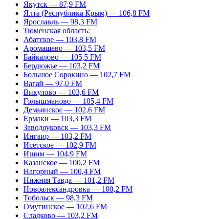
Якутск — 87,9 FM
Ялта (Республика Крым) — 106,8 FM
Ярославль — 98,3 FM
Тюменская область:
Абатское — 103,8 FM
Аромашево — 103,5 FM
Байкалово — 105,5 FM
Бердюжье — 103,2 FM
Большое Сорокино — 102,7 FM
Вагай — 97,0 FM
Викулово — 103,6 FM
Голышманово — 105,4 FM
Демьянское — 102,6 FM
Ермаки — 103,3 FM
Заводоуковск — 103,3 FM
Ингаир — 103,2 FM
Исетское — 102,9 FM
Ишим — 104,9 FM
Казанское — 100,2 FM
Нагорный — 100,4 FM
Нижняя Тавда — 101,2 FM
Новоалександровка — 100,2 FM
Тобольск — 98,3 FM
Омутинское — 102,6 FM
Сладково — 103,2 FM