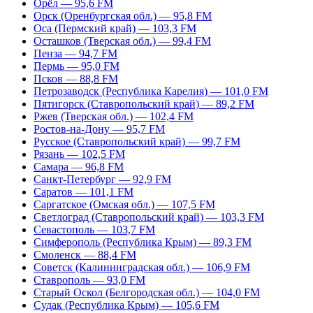
Орёл — 95,6 FM
Орск (Оренбургская обл.) — 95,8 FM
Оса (Пермский край) — 103,3 FM
Осташков (Тверская обл.) — 99,4 FM
Пенза — 94,7 FM
Пермь — 95,0 FM
Псков — 88,8 FM
Петрозаводск (Республика Карелия) — 101,0 FM
Пятигорск (Ставропольский край) — 89,2 FM
Ржев (Тверская обл.) — 102,4 FM
Ростов-на-Дону — 95,7 FM
Русское (Ставропольский край) — 99,7 FM
Рязань — 102,5 FM
Самара — 96,8 FM
Санкт-Петербург — 92,9 FM
Саратов — 101,1 FM
Саргатское (Омская обл.) — 107,5 FM
Светлоград (Ставропольский край) — 103,3 FM
Севастополь — 103,7 FM
Симферополь (Республика Крым) — 89,3 FM
Смоленск — 88,4 FM
Советск (Калининградская обл.) — 106,9 FM
Ставрополь — 93,0 FM
Старый Оскол (Белгородская обл.) — 104,0 FM
Судак (Республика Крым) — 105,6 FM