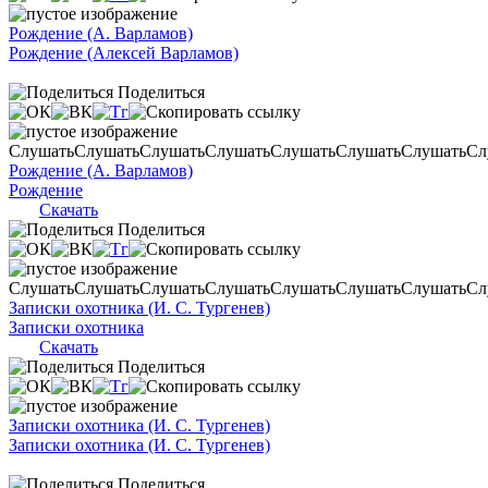
Рождение (А. Варламов)
Рождение (Алексей Варламов)
Поделиться
Слушать
Слушать
Слушать
Слушать
Слушать
Слушать
Слушать
Сл
Рождение (А. Варламов)
Рождение
Скачать
Поделиться
Слушать
Слушать
Слушать
Слушать
Слушать
Слушать
Слушать
Сл
Записки охотника (И. С. Тургенев)
Записки охотника
Скачать
Поделиться
Записки охотника (И. С. Тургенев)
Записки охотника (И. С. Тургенев)
Поделиться