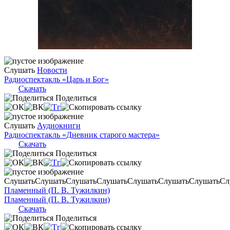
Слушать
Новости
Радиоспектакль «Царь и Бог»
Скачать
Поделиться
Слушать
Аудиокниги
Радиоспектакль «Дневник старого мастера»
Скачать
Поделиться
Слушать
Слушать
Слушать
Слушать
Слушать
Слушать
Слушать
Сл
Пламенный (П. В. Тужилкин)
Пламенный (П. В. Тужилкин)
Скачать
Поделиться