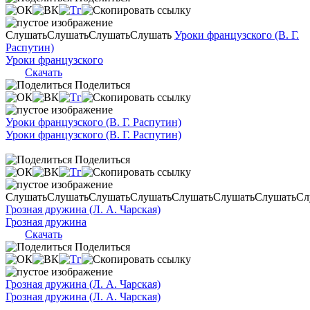
Слушать
Слушать
Слушать
Слушать
Уроки французского (В. Г.
Распутин)
Уроки французского
Скачать
Поделиться
Уроки французского (В. Г. Распутин)
Уроки французского (В. Г. Распутин)
Поделиться
Слушать
Слушать
Слушать
Слушать
Слушать
Слушать
Слушать
Сл
Грозная дружина (Л. А. Чарская)
Грозная дружина
Скачать
Поделиться
Грозная дружина (Л. А. Чарская)
Грозная дружина (Л. А. Чарская)