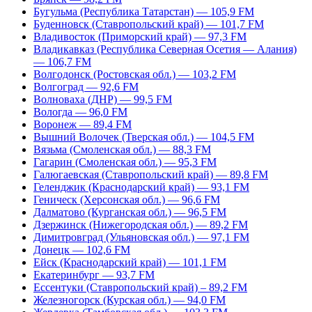
Бугульма (Республика Татарстан) — 105,9 FM
Буденновск (Ставропольский край) — 101,7 FM
Владивосток (Приморский край) — 97,3 FM
Владикавказ (Республика Северная Осетия — Алания)
— 106,7 FM
Волгодонск (Ростовская обл.) — 103,2 FM
Волгоград — 92,6 FM
Волноваха (ДНР) — 99,5 FM
Вологда — 96,0 FM
Воронеж — 89,4 FM
Вышний Волочек (Тверская обл.) — 104,5 FM
Вязьма (Смоленская обл.) — 88,3 FM
Гагарин (Смоленская обл.) — 95,3 FM
Галюгаевская (Ставропольский край) — 89,8 FM
Геленджик (Краснодарский край) — 93,1 FM
Геническ (Херсонская обл.) — 96,6 FM
Далматово (Курганская обл.) — 96,5 FM
Дзержинск (Нижегородская обл.) — 89,2 FM
Димитровград (Ульяновская обл.) — 97,1 FM
Донецк — 102,6 FM
Ейск (Краснодарский край) — 101,1 FM
Екатеринбург — 93,7 FM
Ессентуки (Ставропольский край) – 89,2 FM
Железногорск (Курская обл.) — 94,0 FM