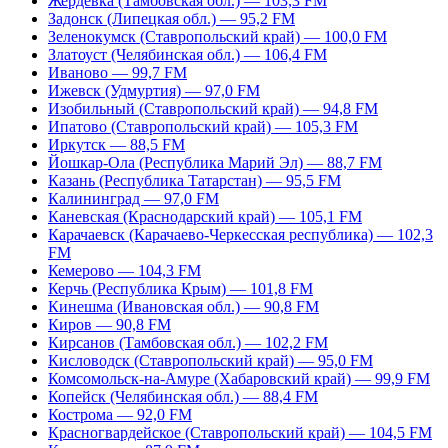
Жердевка (Тамбовская обл.) — 103,3 FM
Задонск (Липецкая обл.) — 95,2 FM
Зеленокумск (Ставропольский край) — 100,0 FM
Златоуст (Челябинская обл.) — 106,4 FM
Иваново — 99,7 FM
Ижевск (Удмуртия) — 97,0 FM
Изобильный (Ставропольский край) — 94,8 FM
Ипатово (Ставропольский край) — 105,3 FM
Иркутск — 88,5 FM
Йошкар-Ола (Республика Марий Эл) — 88,7 FM
Казань (Республика Татарстан) — 95,5 FM
Калининград — 97,0 FM
Каневская (Краснодарский край) — 105,1 FM
Карачаевск (Карачаево-Черкесская республика) — 102,3
FM
Кемерово — 104,3 FM
Керчь (Республика Крым) — 101,8 FM
Кинешма (Ивановская обл.) — 90,8 FM
Киров — 90,8 FM
Кирсанов (Тамбовская обл.) — 102,2 FM
Кисловодск (Ставропольский край) — 95,0 FM
Комсомольск-на-Амуре (Хабаровский край) — 99,9 FM
Копейск (Челябинская обл.) — 88,4 FM
Кострома — 92,0 FM
Красногвардейское (Ставропольский край) — 104,5 FM