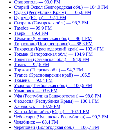
Ставрополь — 93,0 FM
Старый Оскол (Белгородская обл.) — 104,0 FM
Судак (Республика Крым) — 105,6 FM
Сургут (Югра) — 92,1 FM
Сызрань (Самарская обл.) — 98,3 FM
Тамбов — 99,9 FM
Тверь — 89,4 FM
Тёмкино (Смоленская обл.) — 96,1 FM
Тирасполь (Приднестровье) — 88,3 FM
Тихорецк (Краснодарский край) — 102,4 FM
Токмак (Запорожская обл.) — 104,9 FM
Тольятти (Самарская обл.) — 94,9 FM
Томск — 92,6 FM
Торжок (Тверская обл.) — 94,7 FM
Туапсе (Краснодарский край) — 106,5
Тюмень — 92,4 FM
Уварово (Тамбовская обл.) — 100,6 FM
Ульяновск — 93,6 FM
Уфа (Республика Башкортостан) — 98,8 FM
Феодосия (Республика Крым) — 106,1 FM
Хабаровск — 107,9 FM
Ханты-Мансийск (Югра) — 107,1 FM
Чебоксары (Чувашская Республика) — 90,3 FM
Челябинск — 88,4 FM
Череповец (Вологодская обл.) — 106,7 FM