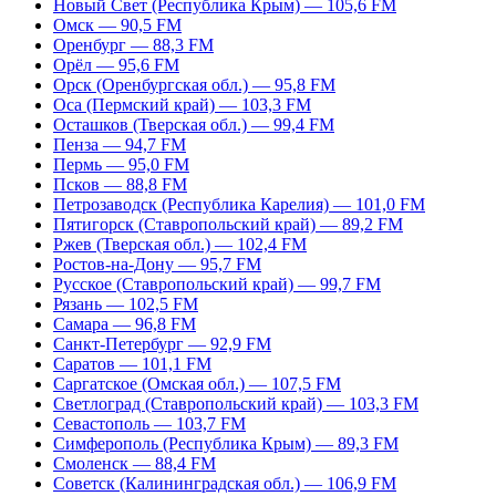
Новый Свет (Республика Крым) — 105,6 FM
Омск — 90,5 FM
Оренбург — 88,3 FM
Орёл — 95,6 FM
Орск (Оренбургская обл.) — 95,8 FM
Оса (Пермский край) — 103,3 FM
Осташков (Тверская обл.) — 99,4 FM
Пенза — 94,7 FM
Пермь — 95,0 FM
Псков — 88,8 FM
Петрозаводск (Республика Карелия) — 101,0 FM
Пятигорск (Ставропольский край) — 89,2 FM
Ржев (Тверская обл.) — 102,4 FM
Ростов-на-Дону — 95,7 FM
Русское (Ставропольский край) — 99,7 FM
Рязань — 102,5 FM
Самара — 96,8 FM
Санкт-Петербург — 92,9 FM
Саратов — 101,1 FM
Саргатское (Омская обл.) — 107,5 FM
Светлоград (Ставропольский край) — 103,3 FM
Севастополь — 103,7 FM
Симферополь (Республика Крым) — 89,3 FM
Смоленск — 88,4 FM
Советск (Калининградская обл.) — 106,9 FM