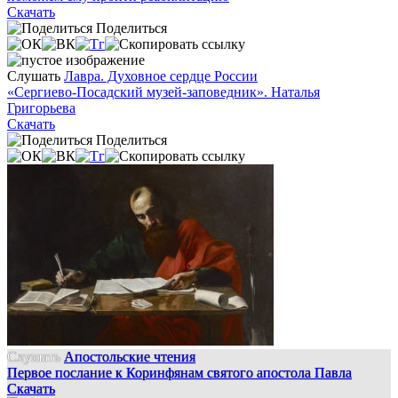
Скачать
Поделиться
Слушать
Лавра. Духовное сердце России
«Сергиево-Посадский музей-заповедник». Наталья
Григорьева
Скачать
Поделиться
Слушать
Апостольские чтения
Первое послание к Коринфянам святого апостола Павла
Скачать