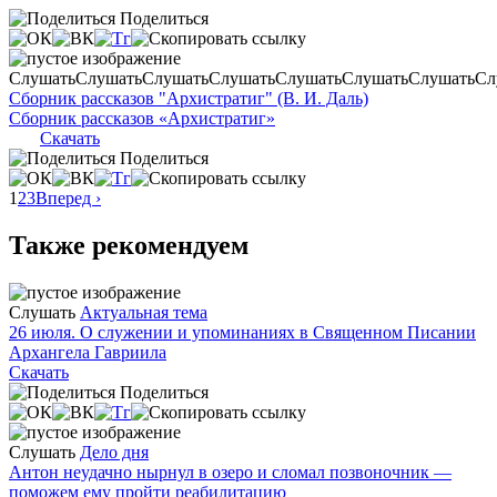
Поделиться
Слушать
Слушать
Слушать
Слушать
Слушать
Слушать
Слушать
Сл
Сборник рассказов "Архистратиг" (В. И. Даль)
Сборник рассказов «Архистратиг»
Скачать
Поделиться
1
2
3
Вперед ›
Также рекомендуем
Слушать
Актуальная тема
26 июля. О служении и упоминаниях в Священном Писании
Архангела Гавриила
Скачать
Поделиться
Слушать
Дело дня
Антон неудачно нырнул в озеро и сломал позвоночник —
поможем ему пройти реабилитацию