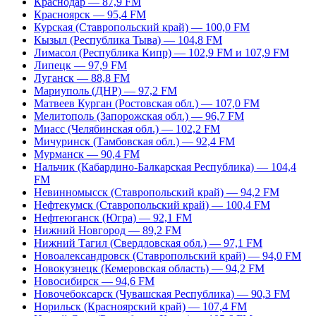
Краснодар — 87,9 FM
Красноярск — 95,4 FM
Курская (Ставропольский край) — 100,0 FM
Кызыл (Республика Тыва) — 104,8 FM
Лимасол (Республика Кипр) — 102,9 FM и 107,9 FM
Липецк — 97,9 FM
Луганск — 88,8 FM
Мариуполь (ДНР) — 97,2 FM
Матвеев Курган (Ростовская обл.) — 107,0 FM
Мелитополь (Запорожская обл.) — 96,7 FM
Миасс (Челябинская обл.) — 102,2 FM
Мичуринск (Тамбовская обл.) — 92,4 FM
Мурманск — 90,4 FM
Нальчик (Кабардино-Балкарская Республика) — 104,4
FM
Невинномысск (Ставропольский край) — 94,2 FM
Нефтекумск (Ставропольский край) — 100,4 FM
Нефтеюганск (Югра) — 92,1 FM
Нижний Новгород — 89,2 FM
Нижний Тагил (Свердловская обл.) — 97,1 FM
Новоалександровск (Ставропольский край) — 94,0 FM
Новокузнецк (Кемеровская область) — 94,2 FM
Новосибирск — 94,6 FM
Новочебоксарск (Чувашская Республика) — 90,3 FM
Норильск (Красноярский край) — 107,4 FM