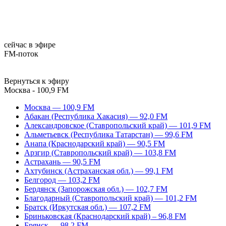
сейчас в эфире
FM-поток
Вернуться к эфиру
Москва - 100,9 FM
Москва — 100,9 FM
Абакан (Республика Хакасия) — 92,0 FM
Александровское (Ставропольский край) — 101,9 FM
Альметьевск (Республика Татарстан) — 99,6 FM
Анапа (Краснодарский край) — 90,5 FM
Арзгир (Ставропольский край) — 103,8 FM
Астрахань — 90,5 FM
Ахтубинск (Астраханская обл.) — 99,1 FM
Белгород — 103,2 FM
Бердянск (Запорожская обл.) — 102,7 FM
Благодарный (Ставропольский край) — 101,2 FM
Братск (Иркутская обл.) — 107,2 FM
Бриньковская (Краснодарский край) – 96,8 FM
Брянск — 98,2 FM