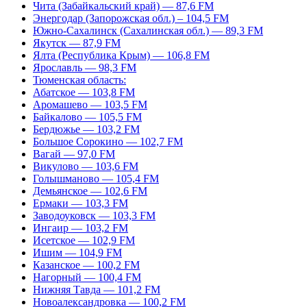
Чита (Забайкальский край) — 87,6 FM
Энергодар (Запорожская обл.) – 104,5 FM
Южно-Сахалинск (Сахалинская обл.) — 89,3 FM
Якутск — 87,9 FM
Ялта (Республика Крым) — 106,8 FM
Ярославль — 98,3 FM
Тюменская область:
Абатское — 103,8 FM
Аромашево — 103,5 FM
Байкалово — 105,5 FM
Бердюжье — 103,2 FM
Большое Сорокино — 102,7 FM
Вагай — 97,0 FM
Викулово — 103,6 FM
Голышманово — 105,4 FM
Демьянское — 102,6 FM
Ермаки — 103,3 FM
Заводоуковск — 103,3 FM
Ингаир — 103,2 FM
Исетское — 102,9 FM
Ишим — 104,9 FM
Казанское — 100,2 FM
Нагорный — 100,4 FM
Нижняя Тавда — 101,2 FM
Новоалександровка — 100,2 FM