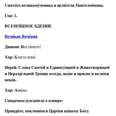
Свято́го великому́ченика и цели́теля Пантелеи́мона.
Глас 1.
ВСЕНО́ЩНОЕ БДЕ́НИЕ
Вели́кая Вече́рня
Диакон: В
оста́ните!
Хор: Б
лагослови́.
Иерей: Сла́ва Святе́й и Единосу́щней и Животворя́щей
и Неразде́льней Тро́ице всегда́, ны́не и при́сно и во ве́ки
веко́в.
Хор: А
ми́нь.
Священнослужители в алтаре:
Прииди́те, поклони́мся Царе́ви на́шему Бо́гу.