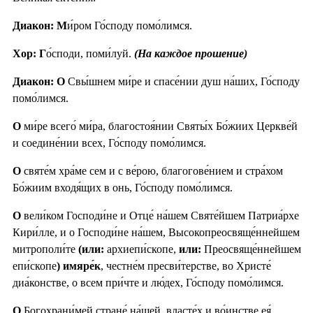
Диакон: М
и́ром Го́споду помо́лимся.
Хор: Г
о́споди, поми́луй.
(На каждое прошение)
Диакон: О
Свы́шнем ми́ре и спасе́нии душ на́ших, Го́споду
помо́лимся.
О
ми́ре всего́ ми́ра, благостоя́нии Святы́х Бо́жиих Церкве́й
и соедине́нии всех, Го́споду помо́лимся.
О
святе́м хра́ме сем и с ве́рою, благогове́нием и стра́хом
Бо́жиим входя́щих в онь, Го́споду помо́лимся.
О
вели́ком Господи́не и Отце́ на́шем Святе́йшем Патриа́рхе
Кири́лле, и о Господи́не на́шем, Высокопреосвяще́ннейшем
митрополи́те
(или:
архиепи́скопе,
или:
Преосвяще́ннейшем
епи́скопе
) имяре́к
, честне́м пресви́терстве, во Христе́
диа́констве, о всем при́чте и лю́дех, Го́споду помо́лимся.
О
Богохрани́мей стране́ на́шей, власте́х и во́инстве ея́,