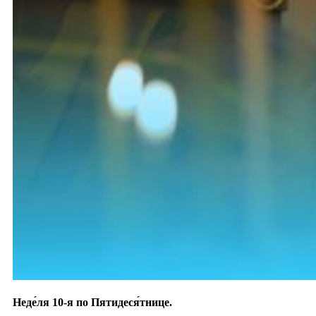
Неде́ля 10-я по Пятидеся́тнице.