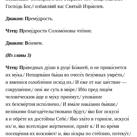
Госпо́дь Бог,// избавля́яй вас Святы́й Изра́илев.
Диакон: П
рему́дрость.
Чтец: П
рему́дрости Соломо́новы чте́ние.
Диакон: В
о́нмем.
(Из главы 3)
Чтец: П
ра́ведных ду́ши в руце́ Бо́жией, и не прико́снется
их му́ка./ Непщева́ни бы́ша во очесе́х безу́мных умре́ти,/
и вмени́ся озлобле́ние исхо́д их./ И е́же от нас ше́ствие —
сокруше́ние,/ они́ же суть в ми́ре./ И́бо пред лице́м
челове́ческим а́ще и му́ку прии́мут,/ упова́ние
их безсме́ртия испо́лнено./ И вма́ле нака́зани бы́вше,/
вели́кими благоде́тельствовани бу́дут,/ я́ко Бог искуси́
я и обре́те их досто́йны Себе́./ Я́ко зла́то в горни́ле, искуси́
их/ и, я́ко всепло́дие же́ртвенное, прия́т я./ И во вре́мя
посеще́ния их возсия́ют/ и, я́ко и́скры по сте́блию, потеку́т./