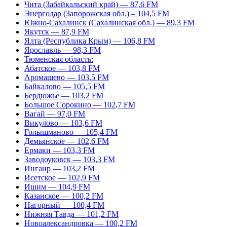
Чита (Забайкальский край) — 87,6 FM
Энергодар (Запорожская обл.) – 104,5 FM
Южно-Сахалинск (Сахалинская обл.) — 89,3 FM
Якутск — 87,9 FM
Ялта (Республика Крым) — 106,8 FM
Ярославль — 98,3 FM
Тюменская область:
Абатское — 103,8 FM
Аромашево — 103,5 FM
Байкалово — 105,5 FM
Бердюжье — 103,2 FM
Большое Сорокино — 102,7 FM
Вагай — 97,0 FM
Викулово — 103,6 FM
Голышманово — 105,4 FM
Демьянское — 102,6 FM
Ермаки — 103,3 FM
Заводоуковск — 103,3 FM
Ингаир — 103,2 FM
Исетское — 102,9 FM
Ишим — 104,9 FM
Казанское — 100,2 FM
Нагорный — 100,4 FM
Нижняя Тавда — 101,2 FM
Новоалександровка — 100,2 FM