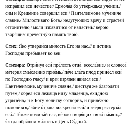
испра́вил еси́ нече́стие:/ Ермола́я бо утве́рждься уче́нии,/
сим и Креще́ние соверши́л еси́,/ Пантелеи́моне му́чениче
сла́вне./ Ми́лостиваго Бо́га,/ неду́гующих врачу́ и страсте́й
отгони́телю,/ моли́ изба́витися от напа́стей// ве́рою
творя́щим пречестну́ю па́мять твою́.
Стих:
Я́ко утверди́ся ми́лость Его́ на нас,// и и́стина
Госпо́дня пребыва́ет во век.
Стихира: О
три́нул еси́ пре́лесть отца́, всесла́вне,/ и словеса́
ма́терня смы́сленно прие́мь,/ па́че зла́та плод прине́сл еси́
по Госпо́дню гла́су/ и врач изря́ден яви́лся еси́,/
Пантелеи́моне, му́чениче сла́вне,/ ше́ствуя же благода́ти
путе́м,/ обре́л еси́ лежа́ща ни́зу младе́нца, ехи́дною
угрызе́на,/ и к Бо́гу моли́тву сотвори́в, и приле́жно
помоли́вся,/ а́бие о́трока воскреси́л еси́/ и зве́ря растерза́л
еси́./ Те́мже помина́й нас, ве́рою творя́щих твою́ па́мять,//
я́ко да обря́щем ми́лость в День Су́дный.