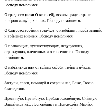
Го́споду помо́лимся.
О
гра́де сем
(или: О
ве́си сей
)
, вся́ком гра́де, стране́
и ве́рою живу́щих в них, Го́споду помо́лимся.
О
благорастворе́нии возду́хов, о изоби́лии плодо́в земны́х
и вре́менех ми́рных, Го́споду помо́лимся.
О
пла́вающих, путеше́ствующих, неду́гующих,
стра́ждущих, плене́нных и о спасе́нии их. Го́споду
помо́лимся.
О
изба́витися нам от вся́кия ско́рби, гне́ва и ну́жды,
Го́споду помо́лимся.
З
аступи́, спаси́, поми́луй и сохрани́ нас, Бо́же, Твое́ю
благода́тию.
П
ресвяту́ю, Пречи́стую, Преблагослове́нную, Сла́вную
Влады́чицу на́шу Богоро́дицу и Присноде́ву Мари́ю,