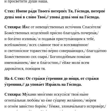
и просвети́ти ду́ши на́ша.
Стих: И́мене ра́ди Твоего́ потерпе́х Тя, Го́споди, потерпе́
душа́ моя́ в сло́во Твое́,// упова́ душа́ моя́ на Го́спода.
Стихира:
И́
же от невеще́ственных исто́чник Спаси́теля/
Боже́ственных исцеле́ний при́сно благода́ть почерпа́я,/
и бога́тно излива́я,/ и подава́я приступа́ющим к тебе́,
всеблаже́нне,/ всех сла́вное твое́ и всесвяще́нное/
и светоно́сное торжество́ ве́рно соверша́ющих,/ благода́тию
Боже́ственною сих озари́./ Богоподо́бным пома́зан
именова́нием,/ я́ве и бла́гостию,// е́йже моли́ всем
дарова́тися, пою́щим тя.
На 4. Стих: От стра́жи у́тренния до но́щи, от стра́жи
у́тренния,// да упова́ет Изра́иль на Го́спода.
Стихира: М
у́ками мно́гими искуси́ся/ твоя́ ны́не
огнепа́льная любо́вь/ ко е́же су́щему жела́нию,/ мо́рем
и огне́м зави́стно бори́м./ Те́мже, злонача́льнаго испрове́рг,/