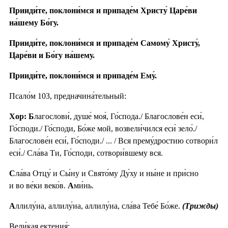
Прииди́те, поклони́мся и припаде́м Христу́ Царе́ви
на́шему Бо́гу.
Прииди́те, поклони́мся и припаде́м Самому́ Христу́,
Царе́ви и Бо́гу на́шему.
Прииди́те, поклони́мся и припаде́м Ему́.
Псало́м 103, предначина́тельный:
Хор: Б
лагослови́, душе́ моя́, Го́спода./ Благослове́н еси́,
Го́споди./ Го́споди, Бо́же мой, возвели́чился еси́ зело́./
Благослове́н еси́, Го́споди./ ... / Вся прему́дростию сотвори́л
еси́./ Сла́ва Ти, Го́споди, сотвори́вшему вся.
С
ла́ва Отцу́ и Сы́ну и Свято́му Ду́ху и ны́не и при́сно
и во ве́ки веко́в.
А
ми́нь.
А
ллилу́иа, аллилу́иа, аллилу́иа, сла́ва Тебе́ Бо́же.
(Трижды)
Вели́кая ектения́: