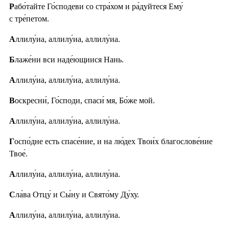
Р
або́тайте Го́сподеви со стра́хом и ра́дуйтеся Ему́
с тре́петом.
А
ллилу́иа, аллилу́иа, аллилу́иа.
Б
лаже́ни вси наде́ющиися Нань.
А
ллилу́иа, аллилу́иа, аллилу́иа.
В
оскресни́, Го́споди, спаси́ мя, Бо́же мой.
А
ллилу́иа, аллилу́иа, аллилу́иа.
Г
оспо́дне есть спасе́ние, и на лю́дех Твои́х благослове́ние
Твое́.
А
ллилу́иа, аллилу́иа, аллилу́иа.
С
ла́ва Отцу́ и Сы́ну и Свято́му Ду́ху.
А
ллилу́иа, аллилу́иа, аллилу́иа.