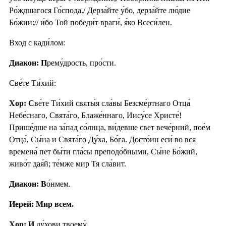
Ро́ждшагося Го́спода./ Дерза́йте у́бо, дерза́йте лю́дие
Бо́жии:// и́бо Той победи́т враги́, я́ко Всеси́лен.
Вход с кади́лом:
Диакон: П
рему́дрость, про́сти.
Све́те Ти́хий:
Хор: С
ве́те Ти́хий святы́я сла́вы Безсме́ртнаго Отца́
Небе́снаго, Свята́го, Блаже́ннаго, Иису́се Христе́!
Прише́дше на за́пад со́лнца, ви́девше свет вече́рний, пое́м
Отца́, Сы́на и Свята́го Ду́ха, Бо́га. Досто́ин еси́ во вся
времена́ пет бы́ти гла́сы преподо́бными, Сы́не Бо́жий,
живо́т дая́й; те́мже мир Тя сла́вит.
Диакон: В
о́нмем.
Иерей: Мир всем.
Хор: И
ду́хови твоему́.