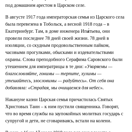
под домашним арестом в Царском селе.
В августе 1917 года императорская семья из Царского села
была перевезена в Тобольск, а весной 1918 года – в
Екатеринбург. Там, в доме инженера Ип
а́
тьева, они
провели последнее 78 дней своей жизни. 78 дней в
изоляции, со скудным продовольственным пайком,
часовыми прогулками, обысками и издевательствами
охраны. Слова преподобного Серафима Саровского были
утешением для императрицы в те дни:
«
Укоряемы —
благословляйте, гонимы — терпите, хулимы —
утешайтесь, злословимы — радуйтесь». От себя она
добавляла: «Страдая, мы очищаемся для небес».
Накануне казни Царская семья причастилась Святых
Христовых Таин – к ним пустили священника. Говорят,
что во время службы на заупокойных молитвах государь с
супругой и дети, не сговариваясь, встали на колени.