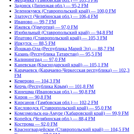
Жердевка (Тамбовская обл.) — 103,3 FM
Задонск (Липецкая обл.) — 95,2 FM
Зеленокумск (Ставропольский край) — 100,0 FM
Златоуст (Челябинская обл.) — 106,4 FM
Иваново — 99,7 FM
Ижевск (Удмуртия) — 97,0 FM
Изобильный (Ставропольский край) — 94,8 FM
Ипатово (Ставропольский край) — 105,3 FM
Иркутск — 88,5 FM
Йошкар-Ола (Республика Марий Эл) — 88,7 FM
Казань (Республика Татарстан) — 95,5 FM
Калининград — 97,0 FM
Каневская (Краснодарский край) — 105,1 FM
Карачаевск (Карачаево-Черкесская республика) — 102,3
FM
Кемерово — 104,3 FM
Керчь (Республика Крым) — 101,8 FM
Кинешма (Ивановская обл.) — 90,8 FM
Киров — 90,8 FM
Кирсанов (Тамбовская обл.) — 102,2 FM
Кисловодск (Ставропольский край) — 95,0 FM
Комсомольск-на-Амуре (Хабаровский край) — 99,9 FM
Копейск (Челябинская обл.) — 88,4 FM
Кострома — 92,0 FM
Красногвардейское (Ставропольский край) — 104,5 FM