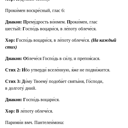
Проки́мен воскре́сный, глас 6:
Диакон: П
рему́дрость во́нмем.
П
роки́мен, глас
шесты́й:
Г
оспо́дь воцари́ся, в ле́поту облече́ся.
Хор: Г
оспо́дь воцари́ся, в ле́поту облече́ся.
(На каждый
стих)
Диакон: О
блече́ся Госпо́дь в си́лу, и препоя́сася.
Стих 2:
И́
бо утверди́ вселе́нную, я́же не подви́жится.
Стих 3:
Д
о́му Твоему́ подоба́ет святы́ня, Го́споди,
в долготу́ дний.
Диакон: Г
оспо́дь воцари́ся.
Хор: В
ле́поту облече́ся.
Парими́и вмч. Пантелеи́мона: