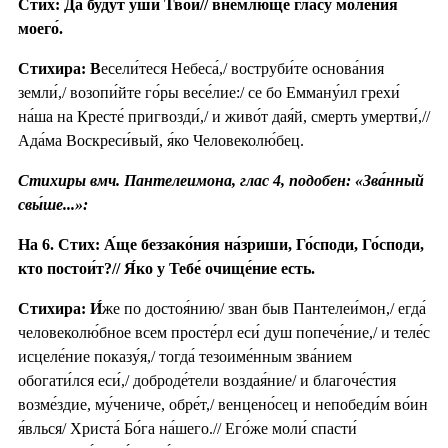
Стих: Да бу́дут у́ши Твои́// вне́млюще гла́су моле́ния
моего́.
Стихира: В
есели́теся Небеса́,/ воструби́те основа́ния
земли́,/ возопи́йте го́ры весе́лие:/ се бо Емману́ил грехи́
на́ша на Кресте́ пригвозди́,/ и живо́т дая́й, смерть умертви́,//
Ада́ма Воскреси́вый, я́ко Человеколю́бец.
Стихиры вмч. Пантелеимона, глас 4, подобен: «Зва́нный
свы́ше...»:
На 6. Стих: А́ще беззако́ния на́зриши, Го́споди, Го́споди,
кто постои́т?// Я́ко у Тебе́ очище́ние есть.
Стихира:
И́
же по достоя́нию/ зван быв Пантелеи́мон,/ егда́
человеколю́бное всем просте́рл еси́ душ попече́ние,/ и теле́с
исцеле́ние показу́я,/ тогда́ тезоиме́нным зва́нием
обогати́лся еси́,/ доброде́тели воздая́ние/ и благоче́стия
возме́здие, му́чениче, обре́т,/ венцено́сец и непобеди́м во́ин
я́влься/ Христа́ Бо́га на́шего.// Его́же моли́ спасти́