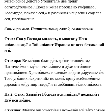
живоно́сное де́йство Уте́шителя/ я́ве прия́т
богатода́тельное./ Е́юже и жи́ва пресла́вно уме́ршаго,/
Богому́дре, показа́л еси́,// и разли́чная исцеле́ния соде́лал
еси́, преблаже́нне.
Стихиры вмч. Пантелеимона, глас 2, самогласны:
Стих: Я́ко у Го́спода ми́лость, и мно́гое у Него́
избавле́ние,// и Той изба́вит Изра́иля от всех беззако́ний
его́.
Стихира: Б
езме́здно благода́ть дае́ши челове́ком,/
Пантелеи́моне му́чениче сла́вне,/ и ду́хи отго́ниши
призыва́нием Христо́вым,/ и слепы́м ви́дети да́руеши,/ я́ко
Того́ уго́дник и́скренний;/ но моли́, врачу́ всеблаже́нне,/
дарова́ти ми́ру мир тверд// и тя лю́бящим ве́лию ми́лость.
На 2. Стих: Хвали́те Го́спода вси язы́цы,// похвали́те
Его́ вси лю́дие.
Стихира: М
а́тере благочести́выя возжела́л еси́ ве́ру,/ о́тчее