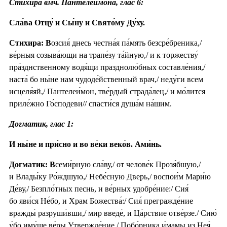
Стихира вмч. Пантелеимона, глас 6:
Сла́ва Отцу́ и Сы́ну и Свято́му Ду́ху.
Стихира: В
озсия́ днесь честна́я па́мять безсре́бреника,/
ве́рныя созыва́ющи на трапе́зу та́йную,/ и к торжеству́
пра́зднственному водя́щи празднолю́бных составле́ния,/
наста́ бо ны́не нам чудоде́йственный врач,/ неду́ги всем
исцеля́яй,/ Пантелеи́мон, тве́рдый страда́лец,/ и мо́лится
приле́жно Го́сподеви// спасти́ся душа́м на́шим.
Догматик, глас 1:
И ны́не и при́сно и во ве́ки веко́в. Ами́нь.
Догматик: В
семи́рную сла́ву,/ от челове́к Прозя́бшую,/
и Влады́ку Ро́ждшую,/ Небе́сную Дверь,/ воспои́м Мари́ю
Де́ву,/ Безпло́тных песнь, и ве́рных удобре́ние:/ Сия́
бо яви́ся Не́бо, и Храм Божества́:/ Сия́ прегражде́ние
вражды́ разруши́вши,/ мир введе́, и Ца́рствие отве́рзе./ Сию́
у́бо иму́ще ве́ры Утвержде́ние,/ Побо́рника и́мамы из Нея́