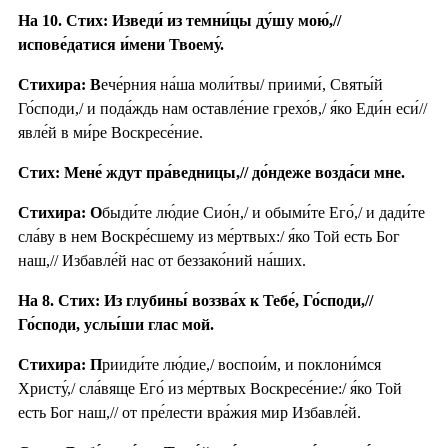
На 10. Стих: Изведи́ из темни́цы ду́шу мою́,//
испове́датися и́мени Твоему́.
Стихира: В
ече́рния на́ша моли́твы/ приими́, Святы́й
Го́споди,/ и пода́ждь нам оставле́ние грехо́в,/ я́ко Еди́н еси́//
явле́й в ми́ре Воскресе́ние.
Стих: Мене́ ждут пра́ведницы,// до́ндеже возда́си мне.
Стихира: О
быди́те лю́дие Сио́н,/ и обыми́те Его́,/ и дади́те
сла́ву в нем Воскре́сшему из ме́ртвых:/ я́ко Той есть Бог
наш,// Избавле́й нас от беззако́ний на́ших.
На 8. Стих: Из глубины́ воззва́х к Тебе́, Го́споди,//
Го́споди, услы́ши глас мой.
Стихира: П
рииди́те лю́дие,/ воспои́м, и поклони́мся
Христу́,/ сла́вяще Его́ из ме́ртвых Воскресе́ние:/ я́ко Той
есть Бог наш,// от пре́лести вра́жия мир Избавле́й.