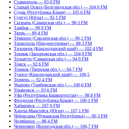
Ставрополь — 93,0 FM
Старый Оскол (Белгородская обл.) — 104,0 FM
Судак (Республика Крым) — 105,6 FM
Сургут (Югра) — 92,1 FM
Сызрань (Самарская обл.) — 98,3 FM
Тамбов — 99,9 FM
Тверь — 89,4 FM
Тёмкино (Смоленская обл.) — 96,1 FM
Тирасполь (Приднестровье) — 88,3 FM
Тихорецк (Краснодарский край) — 102,4 FM
Токмак (Запорожская обл.) — 104,9 FM
Тольятти (Самарская обл.) — 94,9 FM
Томск — 92,6 FM
Торжок (Тверская обл.) — 94,7 FM
Туапсе (Краснодарский край) — 106,5
Тюмень — 92,4 FM
Уварово (Тамбовская обл.) — 100,6 FM
Ульяновск — 93,6 FM
Уфа (Республика Башкортостан) — 98,8 FM
Феодосия (Республика Крым) — 106,1 FM
Хабаровск — 107,9 FM
Ханты-Мансийск (Югра) — 107,1 FM
Чебоксары (Чувашская Республика) — 90,3 FM
Челябинск — 88,4 FM
Череповец (Вологодская обл.) — 106,7 FM