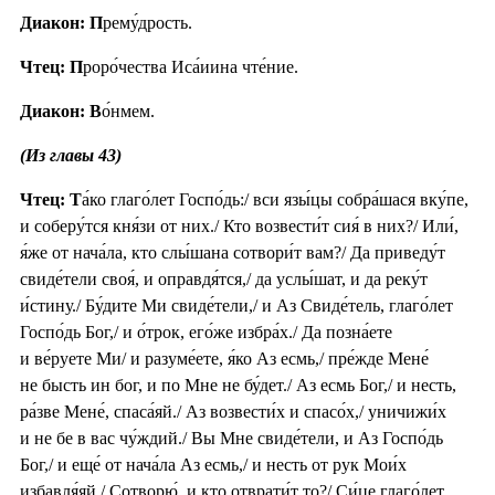
Диакон: П
рему́дрость.
Чтец: П
роро́чества Иса́иина чте́ние.
Диакон: В
о́нмем.
(Из главы 43)
Чтец: Т
а́ко глаго́лет Госпо́дь:/ вси язы́цы собра́шася вку́пе,
и соберу́тся кня́зи от них./ Кто возвести́т сия́ в них?/ Или́,
я́же от нача́ла, кто слы́шана сотвори́т вам?/ Да приведу́т
свиде́тели своя́, и оправдя́тся,/ да услы́шат, и да реку́т
и́стину./ Бу́дите Ми свиде́тели,/ и Аз Свиде́тель, глаго́лет
Госпо́дь Бог,/ и о́трок, его́же избра́х./ Да позна́ете
и ве́руете Ми/ и разуме́ете, я́ко Аз есмь,/ пре́жде Мене́
не бысть ин бог, и по Мне не бу́дет./ Аз есмь Бог,/ и несть,
ра́зве Мене́, спаса́яй./ Аз возвести́х и спасо́х,/ уничижи́х
и не бе в вас чу́ждий./ Вы Мне свиде́тели, и Аз Госпо́дь
Бог,/ и еще́ от нача́ла Аз есмь,/ и несть от рук Мои́х
избавля́яй./ Сотворю́, и кто отврати́т то?/ Си́це глаго́лет