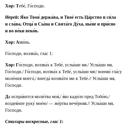
Хор: Т
ебе́, Го́споди.
Иерей: Я́ко Твоя́ держа́ва, и Твое́ есть Ца́рство и си́ла
и сла́ва, Отца́ и Сы́на и Свята́го Ду́ха, ны́не и при́сно
и во ве́ки веко́в.
Хор: А
ми́нь.
Го́споди, воззва́х, глас 1:
Хор: Г
о́споди, воззва́х к Тебе́, услы́ши мя./ Услы́ши мя,
Го́споди./ Го́споди, воззва́х к Тебе́, услы́ши мя:/ вонми́ гла́су
моле́ния моего́,/ внегда́ воззва́ти ми к Тебе́.// Услы́ши мя,
Го́споди.
Д
а испра́вится моли́тва моя́,/ я́ко кади́ло пред Тобо́ю,/
воздея́ние руку́ мое́ю/ — же́ртва вече́рняя.// Услы́ши мя,
Го́споди.
Стихиры воскресные, глас 1: