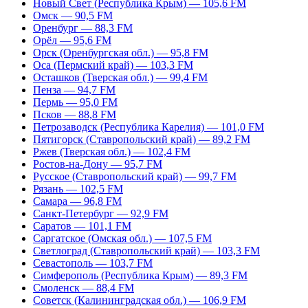
Новый Свет (Республика Крым) — 105,6 FM
Омск — 90,5 FM
Оренбург — 88,3 FM
Орёл — 95,6 FM
Орск (Оренбургская обл.) — 95,8 FM
Оса (Пермский край) — 103,3 FM
Осташков (Тверская обл.) — 99,4 FM
Пенза — 94,7 FM
Пермь — 95,0 FM
Псков — 88,8 FM
Петрозаводск (Республика Карелия) — 101,0 FM
Пятигорск (Ставропольский край) — 89,2 FM
Ржев (Тверская обл.) — 102,4 FM
Ростов-на-Дону — 95,7 FM
Русское (Ставропольский край) — 99,7 FM
Рязань — 102,5 FM
Самара — 96,8 FM
Санкт-Петербург — 92,9 FM
Саратов — 101,1 FM
Саргатское (Омская обл.) — 107,5 FM
Светлоград (Ставропольский край) — 103,3 FM
Севастополь — 103,7 FM
Симферополь (Республика Крым) — 89,3 FM
Смоленск — 88,4 FM
Советск (Калининградская обл.) — 106,9 FM