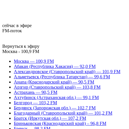
сейчас в эфире
FM-поток
Вернуться к эфиру
Москва - 100,9 FM
Москва — 100,9 FM
Абакан (Республика Хакасия) — 92,0 FM
Александровское (Ставропольский край) — 101,9 FM
Альметьевск (Республика Татарстан) — 99,6 FM
Анапа (Краснодарский край) — 90,5 FM
Арзгир (Ставропольский край) — 103,8 FM
Астрахань — 90,5 FM
Ахтубинск (Астраханская обл.) — 99,1 FM
Белгород — 103,2 FM
Бердянск (Запорожская обл.) — 102,7 FM
Благодарный (Ставропольский край) — 101,2 FM
Братск (Иркутская обл.) — 107,2 FM
Бриньковская (Краснодарский край) – 96,8 FM
Брянск — 98,2 FM