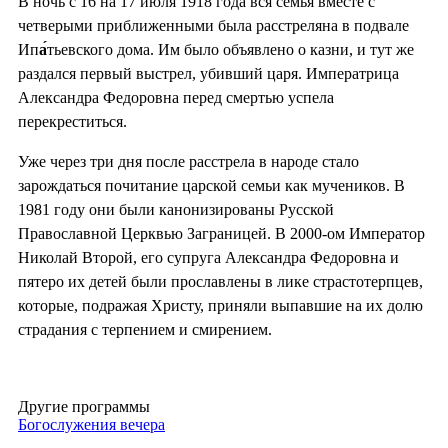
В ночь с 16 на 17 июля 1918 года вся семья вместе с
четверыми приближенными была расстреляна в подвале
Ип
а́
тьевского дома. Им было объявлено о казни, и тут же
раздался первый выстрел, убивший царя. Императрица
Александра Федоровна перед смертью успела
перекреститься.
Уже через три дня после расстрела в народе стало
зарождаться почитание царской семьи как мучеников. В
1981 году они были канонизированы Русской
Православной Церквью Заграницей. В 2000-ом Император
Николай Второй, его супруга Александра Федоровна и
пятеро их детей были прославлены в лике страстотерпцев,
которые, подражая Христу, приняли выпавшие на их долю
страдания с терпением и смирением.
Другие программы
Богослужения вечера