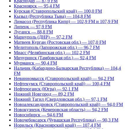
Краснодар — 87,9 FM
Красноярск — 95,4 FM
Курская (Ставропольский край) — 100,0 FM
Кызыл (Республика Тыва) — 104,8 FM
Лимасол (Республика Кипр) — 102,9 FM и 107,9 FM
Липецк — 97,9 FM
Луганск — 88,8 FM
Мариуполь (ДНР) — 97,2 FM
Матвеев Курган (Ростовская обл.) — 107,0 FM
Мелитополь (Запорожская обл.) — 96,7 FM
Миасс (Челябинская обл.) — 102,2 FM
Мичуринск (Тамбовская обл.) — 92,4 FM
Мурманск — 90,4 FM
Нальчик (Кабардино-Балкарская Республика) — 104,4
FM
Невинномысск (Ставропольский край) — 94,2 FM
Нефтекумск (Ставропольский край) — 100,4 FM
Нефтеюганск (Югра) — 92,1 FM
Нижний Новгород — 89,2 FM
Нижний Тагил (Свердловская обл.) — 97,1 FM
Новоалександровск (Ставропольский край) — 94,0 FM
Новокузнецк (Кемеровская область) — 94,2 FM
Новосибирск — 94,6 FM
Новочебоксарск (Чувашская Республика) — 90,3 FM
Норильск (Красноярский край) — 107,4 FM