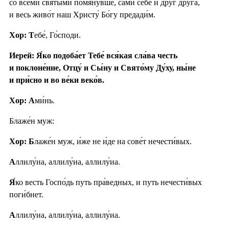
со все́ми святы́ми помяну́вше, са́ми себе́ и друг дру́га,
и весь живо́т наш Христу́ Бо́гу предади́м.
Хор: Т
ебе́, Го́споди.
Иерей: Я́ко подоба́ет Тебе́ вся́кая сла́ва честь
и поклоне́ние, Отцу́ и Сы́ну и Свято́му Ду́ху, ны́не
и при́сно и во ве́ки веко́в.
Хор: А
ми́нь.
Блаже́н муж:
Хор: Б
лаже́н муж, и́же не и́де на сове́т нечести́вых.
А
ллилу́иа, аллилу́иа, аллилу́иа.
Я́
ко весть Госпо́дь путь пра́ведных, и путь нечести́вых
поги́бнет.
А
ллилу́иа, аллилу́иа, аллилу́иа.