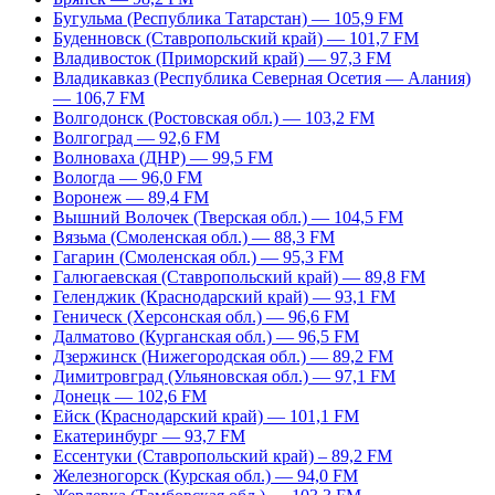
Бугульма (Республика Татарстан) — 105,9 FM
Буденновск (Ставропольский край) — 101,7 FM
Владивосток (Приморский край) — 97,3 FM
Владикавказ (Республика Северная Осетия — Алания)
— 106,7 FM
Волгодонск (Ростовская обл.) — 103,2 FM
Волгоград — 92,6 FM
Волноваха (ДНР) — 99,5 FM
Вологда — 96,0 FM
Воронеж — 89,4 FM
Вышний Волочек (Тверская обл.) — 104,5 FM
Вязьма (Смоленская обл.) — 88,3 FM
Гагарин (Смоленская обл.) — 95,3 FM
Галюгаевская (Ставропольский край) — 89,8 FM
Геленджик (Краснодарский край) — 93,1 FM
Геническ (Херсонская обл.) — 96,6 FM
Далматово (Курганская обл.) — 96,5 FM
Дзержинск (Нижегородская обл.) — 89,2 FM
Димитровград (Ульяновская обл.) — 97,1 FM
Донецк — 102,6 FM
Ейск (Краснодарский край) — 101,1 FM
Екатеринбург — 93,7 FM
Ессентуки (Ставропольский край) – 89,2 FM
Железногорск (Курская обл.) — 94,0 FM