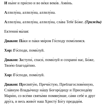
И
ны́не и при́сно и во ве́ки веко́в. Ами́нь.
А
ллилу́иа, аллилу́иа, аллилу́иа.
А
ллилу́иа, аллилу́иа, аллилу́иа, сла́ва Тебе́ Бо́же.
(Трижды)
Ектения́ ма́лая:
Диакон: П
а́ки и па́ки ми́ром Го́споду помо́лимся.
Хор: Г
о́споди, поми́луй.
Диакон: З
аступи́, спаси́, поми́луй и сохрани́ нас, Бо́же,
Твое́ю благода́тию.
Хор: Г
о́споди, поми́луй.
Диакон: П
ресвяту́ю, Пречи́стую, Преблагослове́нную,
Сла́вную Влады́чицу на́шу Богоро́дицу и Присноде́ву
Мари́ю, со все́ми святы́ми помяну́вше, са́ми себе́ и друг
дру́га, и весь живо́т наш Христу́ Бо́гу предади́м.