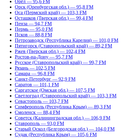
Орёл — 95,6 FM
Орск (Оренбургская обл.) — 95,8 FM
Оса (Пермский край) — 103,3 FM
Осташков (Тверская обл.) — 99,4 FM
Пенза — 94,7 FM
Пермь — 95,0 FM
Псков — 88,8 FM
Петрозаводск (Республика Карелия) — 101,0 FM
Пятигорск (Ставропольский край) — 89,2 FM
Ржев (Тверская обл.) — 102,4 FM
Ростов-на-Дону — 95,7 FM
Русское (Ставропольский край) — 99,7 FM
Рязань — 102,5 FM
Самара — 96,8 FM
Санкт-Петербург — 92,9 FM
Саратов — 101,1 FM
Саргатское (Омская обл.) — 107,5 FM
Светлоград (Ставропольский край) — 103,3 FM
Севастополь — 103,7 FM
Симферополь (Республика Крым) — 89,3 FM
Смоленск — 88,4 FM
Советск (Калининградская обл.) — 106,9 FM
Ставрополь — 93,0 FM
Старый Оскол (Белгородская обл.) — 104,0 FM
Судак (Республика Крым) — 105,6 FM