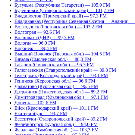
Бугульма (Республика Татарстан) — 105,9 FM
Буденновск (Ставропольский край) — 101,7 FM
Владивосток (Приморский край) — 97,3 FM
Владикавказ (Республика Северная Осетия — Алания) —
Волгодонск (Ростовская обл.) — 103,2 FM
Волгоград — 92,6 FM
Волноваха (ДНР) — 99,5 FM
Вологда — 96,0 FM
Воронеж — 89,4 FM
Вышний Волочек (Тверская обл.) — 104,5 FM
Вязьма (Смоленская обл.) — 88,3 FM
Гагарин (Смоленская обл.) — 95,3 FM
Галюгаевская (Ставропольский край) — 89,8 FM
Геленджик (Краснодарский край) — 93,1 FM
Геническ (Херсонская обл.) — 96,6 FM
Далматово (Курганская обл.) — 96,5 FM
Дзержинск (Нижегородская обл.) — 89,2 FM
Димитровград (Ульяновская обл.) — 97,1 FM
Донецк — 102,6 FM
Ейск (Краснодарский край) — 101,1 FM
Екатеринбург — 93,7 FM
Ессентуки (Ставропольский край) – 89,2 FM
Железногорск (Курская обл.) — 94,0 FM
Жердевка (Тамбовская обл.) — 103,3 FM