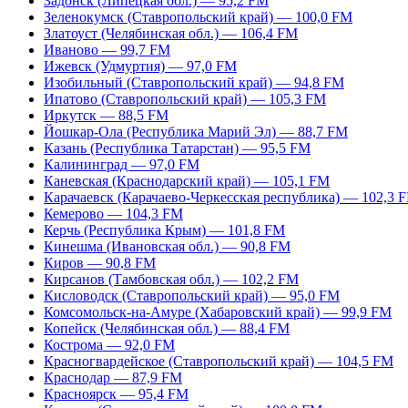
Задонск (Липецкая обл.) — 95,2 FM
Зеленокумск (Ставропольский край) — 100,0 FM
Златоуст (Челябинская обл.) — 106,4 FM
Иваново — 99,7 FM
Ижевск (Удмуртия) — 97,0 FM
Изобильный (Ставропольский край) — 94,8 FM
Ипатово (Ставропольский край) — 105,3 FM
Иркутск — 88,5 FM
Йошкар-Ола (Республика Марий Эл) — 88,7 FM
Казань (Республика Татарстан) — 95,5 FM
Калининград — 97,0 FM
Каневская (Краснодарский край) — 105,1 FM
Карачаевск (Карачаево-Черкесская республика) — 102,3 
Кемерово — 104,3 FM
Керчь (Республика Крым) — 101,8 FM
Кинешма (Ивановская обл.) — 90,8 FM
Киров — 90,8 FM
Кирсанов (Тамбовская обл.) — 102,2 FM
Кисловодск (Ставропольский край) — 95,0 FM
Комсомольск-на-Амуре (Хабаровский край) — 99,9 FM
Копейск (Челябинская обл.) — 88,4 FM
Кострома — 92,0 FM
Красногвардейское (Ставропольский край) — 104,5 FM
Краснодар — 87,9 FM
Красноярск — 95,4 FM