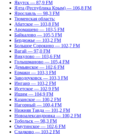
Якутск — 87,9 FM
Ялта (Республика Крым) — 106,8 FM
Ярославль — 98,3 FM
Тюменская область:
Абатское — 103,8 FM
Аромашево — 103,5 FM
Байкалово — 105,5 FM
Бердюжье — 103,2 FM
Большое Сорокино — 102,7 FM
Вагай — 97,0 FM
Викулово — 103,6 FM
Голышманово — 105,4 FM
Демьянское — 102,6 FM
Ермаки — 103,3 FM
Заводоуковск — 103,3 FM
Ингаир — 103,2 FM
Исетское — 102,9 FM
Ишим — 104,9 FM
Казанское — 100,2 FM
Нагорный — 100,4 FM
Нижняя Тавда — 101,2 FM
Новоалександровка — 100,2 FM
Тобольск — 98,3 FM
Омутинское — 102,6 FM
Сладково — 103,2 FM