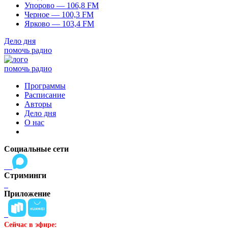
Упорово — 106,8 FM
Черное — 100,3 FM
Ярково — 103,4 FM
Дело дня
помочь радио
помочь радио
Программы
Расписание
Авторы
Дело дня
О нас
Социальные сети
Стриминги
Приложение
Сейчас в эфире: