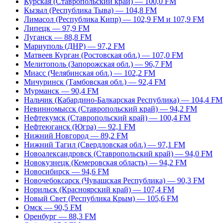
Курская (Ставропольский край) — 100,0 FM
Кызыл (Республика Тыва) — 104,8 FM
Лимасол (Республика Кипр) — 102,9 FM и 107,9 FM
Липецк — 97,9 FM
Луганск — 88,8 FM
Мариуполь (ДНР) — 97,2 FM
Матвеев Курган (Ростовская обл.) — 107,0 FM
Мелитополь (Запорожская обл.) — 96,7 FM
Миасс (Челябинская обл.) — 102,2 FM
Мичуринск (Тамбовская обл.) — 92,4 FM
Мурманск — 90,4 FM
Нальчик (Кабардино-Балкарская Республика) — 104,4 FM
Невинномысск (Ставропольский край) — 94,2 FM
Нефтекумск (Ставропольский край) — 100,4 FM
Нефтеюганск (Югра) — 92,1 FM
Нижний Новгород — 89,2 FM
Нижний Тагил (Свердловская обл.) — 97,1 FM
Новоалександровск (Ставропольский край) — 94,0 FM
Новокузнецк (Кемеровская область) — 94,2 FM
Новосибирск — 94,6 FM
Новочебоксарск (Чувашская Республика) — 90,3 FM
Норильск (Красноярский край) — 107,4 FM
Новый Свет (Республика Крым) — 105,6 FM
Омск — 90,5 FM
Оренбург — 88,3 FM