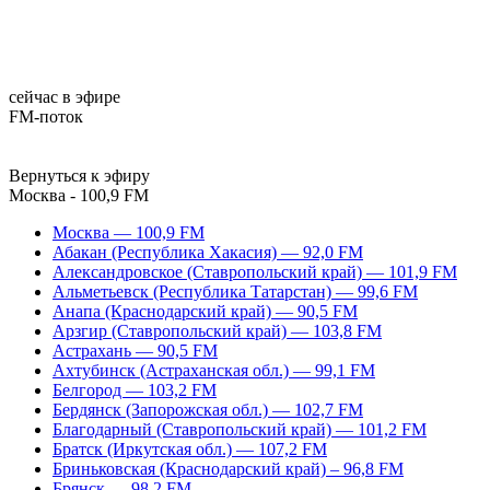
сейчас в эфире
FM-поток
Вернуться к эфиру
Москва - 100,9 FM
Москва — 100,9 FM
Абакан (Республика Хакасия) — 92,0 FM
Александровское (Ставропольский край) — 101,9 FM
Альметьевск (Республика Татарстан) — 99,6 FM
Анапа (Краснодарский край) — 90,5 FM
Арзгир (Ставропольский край) — 103,8 FM
Астрахань — 90,5 FM
Ахтубинск (Астраханская обл.) — 99,1 FM
Белгород — 103,2 FM
Бердянск (Запорожская обл.) — 102,7 FM
Благодарный (Ставропольский край) — 101,2 FM
Братск (Иркутская обл.) — 107,2 FM
Бриньковская (Краснодарский край) – 96,8 FM
Брянск — 98,2 FM