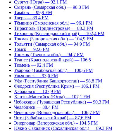
Сургут (Югра) — 92,1 FM
Сызрань (Самарская обл.) — 98,3 FM
Тамбов — 99,9 FM
Тверь — 89,4 FM
Тёмкино (Смоленская обл.) — 96,1 FM
Тирасполь (Приднестровье) — 88,3 FM
Тихорецк (Краснодарский край) — 102,4 FM
Токмак (Запорожская обл.) — 104,9 FM
Тольятти (Самарская обл.) — 94,9 FM
Томск — 92,6 FM
Торжок (Тверская обл.) — 94,7 FM
Туапсе (Краснодарский край) — 106,5
Тюмень — 92,4 FM
Уварово (Тамбовская обл.) — 100,6 FM
Ульяновск — 93,6 FM
Уфа (Республика Башкортостан) — 98,8 FM
Феодосия (Республика Крым) — 106,1 FM
Хабаровск — 107,9 FM
Ханты-Мансийск (Югра) — 107,1 FM
Чебоксары (Чувашская Республика) — 90,3 FM
Челябинск — 88,4 FM
Череповец (Вологодская обл.) — 106,7 FM
Чита (Забайкальский край) — 87,6 FM
Энергодар (Запорожская обл.) – 104,5 FM
Южно-Сахалинск (Сахалинская обл.) — 89,3 FM