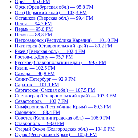
Орёл — 95,6 FM
Орск (Оренбургская обл.) — 95,8 FM
Оса (Пермский край) — 103,3 FM
Осташков (Тверская обл.) — 99,4 FM
Пенза — 94,7 FM
Пермь — 95,0 FM
Псков — 88,8 FM
Петрозаводск (Республика Карелия) — 101,0 FM
Пятигорск (Ставропольский край) — 89,2 FM
Ржев (Тверская обл.) — 102,4 FM
Ростов-на-Дону — 95,7 FM
Русское (Ставропольский край) — 99,7 FM
Рязань — 102,5 FM
Самара — 96,8 FM
Санкт-Петербург — 92,9 FM
Саратов — 101,1 FM
Саргатское (Омская обл.) — 107,5 FM
Светлоград (Ставропольский край) — 103,3 FM
Севастополь — 103,7 FM
Симферополь (Республика Крым) — 89,3 FM
Смоленск — 88,4 FM
Советск (Калининградская обл.) — 106,9 FM
Ставрополь — 93,0 FM
Старый Оскол (Белгородская обл.) — 104,0 FM
Судак (Республика Крым) — 105,6 FM