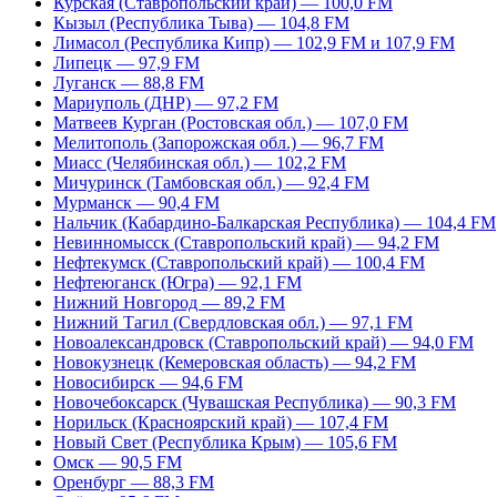
Курская (Ставропольский край) — 100,0 FM
Кызыл (Республика Тыва) — 104,8 FM
Лимасол (Республика Кипр) — 102,9 FM и 107,9 FM
Липецк — 97,9 FM
Луганск — 88,8 FM
Мариуполь (ДНР) — 97,2 FM
Матвеев Курган (Ростовская обл.) — 107,0 FM
Мелитополь (Запорожская обл.) — 96,7 FM
Миасс (Челябинская обл.) — 102,2 FM
Мичуринск (Тамбовская обл.) — 92,4 FM
Мурманск — 90,4 FM
Нальчик (Кабардино-Балкарская Республика) — 104,4 FM
Невинномысск (Ставропольский край) — 94,2 FM
Нефтекумск (Ставропольский край) — 100,4 FM
Нефтеюганск (Югра) — 92,1 FM
Нижний Новгород — 89,2 FM
Нижний Тагил (Свердловская обл.) — 97,1 FM
Новоалександровск (Ставропольский край) — 94,0 FM
Новокузнецк (Кемеровская область) — 94,2 FM
Новосибирск — 94,6 FM
Новочебоксарск (Чувашская Республика) — 90,3 FM
Норильск (Красноярский край) — 107,4 FM
Новый Свет (Республика Крым) — 105,6 FM
Омск — 90,5 FM
Оренбург — 88,3 FM