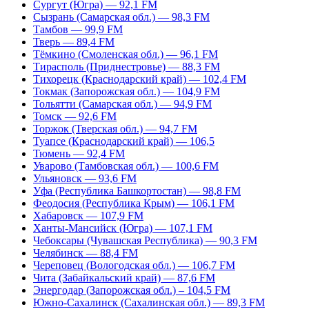
Сургут (Югра) — 92,1 FM
Сызрань (Самарская обл.) — 98,3 FM
Тамбов — 99,9 FM
Тверь — 89,4 FM
Тёмкино (Смоленская обл.) — 96,1 FM
Тирасполь (Приднестровье) — 88,3 FM
Тихорецк (Краснодарский край) — 102,4 FM
Токмак (Запорожская обл.) — 104,9 FM
Тольятти (Самарская обл.) — 94,9 FM
Томск — 92,6 FM
Торжок (Тверская обл.) — 94,7 FM
Туапсе (Краснодарский край) — 106,5
Тюмень — 92,4 FM
Уварово (Тамбовская обл.) — 100,6 FM
Ульяновск — 93,6 FM
Уфа (Республика Башкортостан) — 98,8 FM
Феодосия (Республика Крым) — 106,1 FM
Хабаровск — 107,9 FM
Ханты-Мансийск (Югра) — 107,1 FM
Чебоксары (Чувашская Республика) — 90,3 FM
Челябинск — 88,4 FM
Череповец (Вологодская обл.) — 106,7 FM
Чита (Забайкальский край) — 87,6 FM
Энергодар (Запорожская обл.) – 104,5 FM
Южно-Сахалинск (Сахалинская обл.) — 89,3 FM