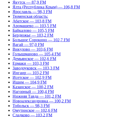
Якутск — 87,9 FM
Ялта (Республика Крым) — 106,8 FM
Ярославль — 98,3 FM
Тюменская область:
Абатское — 103,8 FM
Аромашево — 103,5 FM
Байкалово — 105,5 FM
Бердюжье — 103,2 FM
Большое Сорокино — 102,7 FM
Вагай — 97,0 FM
Викулово — 103,6 FM
Голышманово — 105,4 FM
Демьянское — 102,6 FM
Ермаки — 103,3 FM
Заводоуковск — 103,3 FM
Ингаир — 103,2 FM
Исетское — 102,9 FM
Ишим — 104,9 FM
Казанское — 100,2 FM
Нагорный — 100,4 FM
Нижняя Тавда — 101,2 FM
Новоалександровка — 100,2 FM
Тобольск — 98,3 FM
Омутинское — 102,6 FM
Сладково — 103,2 FM