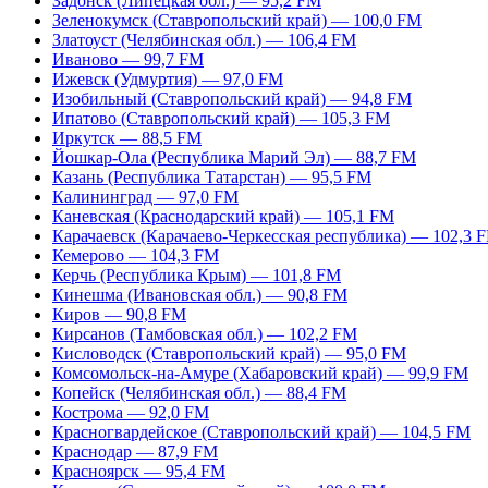
Задонск (Липецкая обл.) — 95,2 FM
Зеленокумск (Ставропольский край) — 100,0 FM
Златоуст (Челябинская обл.) — 106,4 FM
Иваново — 99,7 FM
Ижевск (Удмуртия) — 97,0 FM
Изобильный (Ставропольский край) — 94,8 FM
Ипатово (Ставропольский край) — 105,3 FM
Иркутск — 88,5 FM
Йошкар-Ола (Республика Марий Эл) — 88,7 FM
Казань (Республика Татарстан) — 95,5 FM
Калининград — 97,0 FM
Каневская (Краснодарский край) — 105,1 FM
Карачаевск (Карачаево-Черкесская республика) — 102,3 
Кемерово — 104,3 FM
Керчь (Республика Крым) — 101,8 FM
Кинешма (Ивановская обл.) — 90,8 FM
Киров — 90,8 FM
Кирсанов (Тамбовская обл.) — 102,2 FM
Кисловодск (Ставропольский край) — 95,0 FM
Комсомольск-на-Амуре (Хабаровский край) — 99,9 FM
Копейск (Челябинская обл.) — 88,4 FM
Кострома — 92,0 FM
Красногвардейское (Ставропольский край) — 104,5 FM
Краснодар — 87,9 FM
Красноярск — 95,4 FM