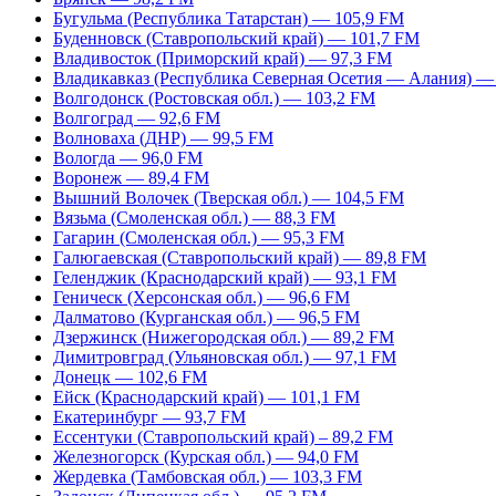
Бугульма (Республика Татарстан) — 105,9 FM
Буденновск (Ставропольский край) — 101,7 FM
Владивосток (Приморский край) — 97,3 FM
Владикавказ (Республика Северная Осетия — Алания) —
Волгодонск (Ростовская обл.) — 103,2 FM
Волгоград — 92,6 FM
Волноваха (ДНР) — 99,5 FM
Вологда — 96,0 FM
Воронеж — 89,4 FM
Вышний Волочек (Тверская обл.) — 104,5 FM
Вязьма (Смоленская обл.) — 88,3 FM
Гагарин (Смоленская обл.) — 95,3 FM
Галюгаевская (Ставропольский край) — 89,8 FM
Геленджик (Краснодарский край) — 93,1 FM
Геническ (Херсонская обл.) — 96,6 FM
Далматово (Курганская обл.) — 96,5 FM
Дзержинск (Нижегородская обл.) — 89,2 FM
Димитровград (Ульяновская обл.) — 97,1 FM
Донецк — 102,6 FM
Ейск (Краснодарский край) — 101,1 FM
Екатеринбург — 93,7 FM
Ессентуки (Ставропольский край) – 89,2 FM
Железногорск (Курская обл.) — 94,0 FM
Жердевка (Тамбовская обл.) — 103,3 FM