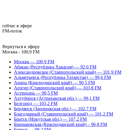
сейчас в эфире
FM-поток
Вернуться к эфиру
Москва - 100,9 FM
Москва — 100,9 FM
Абакан (Республика Хакасия) — 92,0 FM
Александровское (Ставропольский край) — 101,9 FM
Альметьевск (Республика Татарстан) — 99,6 FM
Анапа (Краснодарский край) — 90,5 FM
Арзгир (Ставропольский край) — 103,8 FM
Астрахань — 90,5 FM
Ахтубинск (Астраханская обл.) — 99,1 FM
Белгород — 103,2 FM
Бердянск (Запорожская обл.) — 102,7 FM
Благодарный (Ставропольский край) — 101,2 FM
Братск (Иркутская обл.) — 107,2 FM
Бриньковская (Краснодарский край) – 96,8 FM
Брянск — 98,2 FM