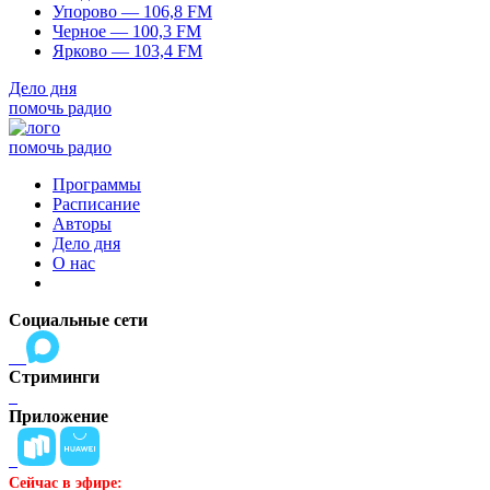
Упорово — 106,8 FM
Черное — 100,3 FM
Ярково — 103,4 FM
Дело дня
помочь радио
помочь радио
Программы
Расписание
Авторы
Дело дня
О нас
Социальные сети
Стриминги
Приложение
Сейчас в эфире: