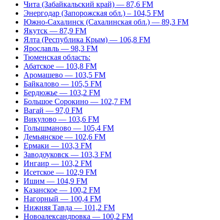
Чита (Забайкальский край) — 87,6 FM
Энергодар (Запорожская обл.) – 104,5 FM
Южно-Сахалинск (Сахалинская обл.) — 89,3 FM
Якутск — 87,9 FM
Ялта (Республика Крым) — 106,8 FM
Ярославль — 98,3 FM
Тюменская область:
Абатское — 103,8 FM
Аромашево — 103,5 FM
Байкалово — 105,5 FM
Бердюжье — 103,2 FM
Большое Сорокино — 102,7 FM
Вагай — 97,0 FM
Викулово — 103,6 FM
Голышманово — 105,4 FM
Демьянское — 102,6 FM
Ермаки — 103,3 FM
Заводоуковск — 103,3 FM
Ингаир — 103,2 FM
Исетское — 102,9 FM
Ишим — 104,9 FM
Казанское — 100,2 FM
Нагорный — 100,4 FM
Нижняя Тавда — 101,2 FM
Новоалександровка — 100,2 FM