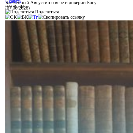
Скачать
Блаженный Августин о вере и доверии Богу
07.08.2026
(07.08.2026)
Поделиться