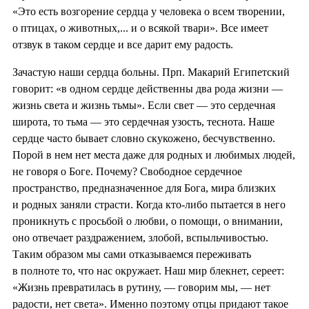
«Это есть возгорение сердца у человека о всем творении,
о птицах, о животных,... и о всякой твари». Все имеет
отзвук в таком сердце и все дарит ему радость.
Зачастую наши сердца больны. Прп. Макарий Египетский
говорит: «в одном сердце действенны два рода жизни —
жизнь света и жизнь тьмы». Если свет — это сердечная
широта, то тьма — это сердечная узость, теснота. Наше
сердце часто бывает словно скукожено, бесчувственно.
Порой в нем нет места даже для родных и любимых людей,
не говоря о Боге. Почему? Свободное сердечное
пространство, предназначенное для Бога, мира близких
и родных заняли страсти. Когда кто-либо пытается в него
проникнуть с просьбой о любви, о помощи, о внимании,
оно отвечает раздражением, злобой, вспыльчивостью.
Таким образом мы сами отказываемся переживать
в полноте то, что нас окружает. Наш мир блекнет, сереет:
«Жизнь превратилась в рутину, — говорим мы, — нет
радости, нет света». Именно поэтому отцы придают такое