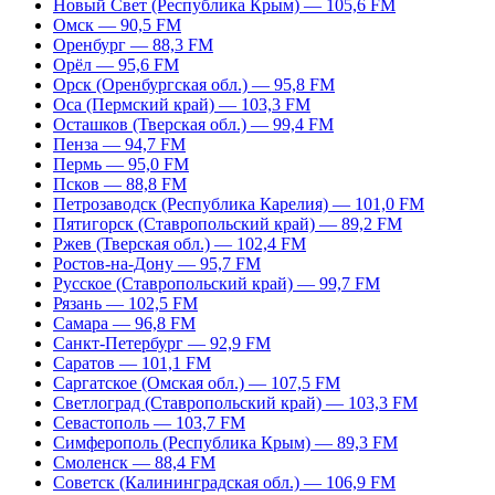
Новый Свет (Республика Крым) — 105,6 FM
Омск — 90,5 FM
Оренбург — 88,3 FM
Орёл — 95,6 FM
Орск (Оренбургская обл.) — 95,8 FM
Оса (Пермский край) — 103,3 FM
Осташков (Тверская обл.) — 99,4 FM
Пенза — 94,7 FM
Пермь — 95,0 FM
Псков — 88,8 FM
Петрозаводск (Республика Карелия) — 101,0 FM
Пятигорск (Ставропольский край) — 89,2 FM
Ржев (Тверская обл.) — 102,4 FM
Ростов-на-Дону — 95,7 FM
Русское (Ставропольский край) — 99,7 FM
Рязань — 102,5 FM
Самара — 96,8 FM
Санкт-Петербург — 92,9 FM
Саратов — 101,1 FM
Саргатское (Омская обл.) — 107,5 FM
Светлоград (Ставропольский край) — 103,3 FM
Севастополь — 103,7 FM
Симферополь (Республика Крым) — 89,3 FM
Смоленск — 88,4 FM
Советск (Калининградская обл.) — 106,9 FM