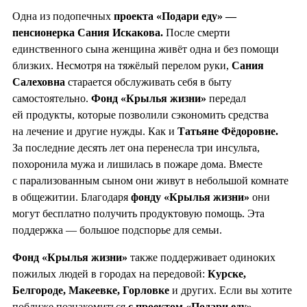
Одна из подопечных
проекта «Подари еду» —
пенсионерка Сания Искакова.
После смерти
единственного сына женщина живёт одна и без помощи
близких. Несмотря на тяжёлый перелом руки,
Сания
Салеховна
старается обслуживать себя в быту
самостоятельно.
Фонд «Крылья жизни»
передал
ей продукты, которые позволили сэкономить средства
на лечение и другие нужды. Как и
Татьяне Фёдоровне.
За последние десять лет она перенесла три инсульта,
похоронила мужа и лишилась в пожаре дома. Вместе
с парализованным сыном они живут в небольшой комнате
в общежитии. Благодаря
фонду «Крылья жизни»
они
могут бесплатно получить продуктовую помощь. Эта
поддержка — большое подспорье для семьи.
Фонд «Крылья жизни»
также поддерживает одиноких
пожилых людей в городах на передовой:
Курске,
Белгороде, Мак
е
евке, Горловке
и других. Если вы хотите
поближе познакомиться
с проектом «Подари еду»,