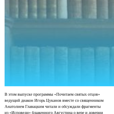
В этом выпуске программы «Почитаем святых отцов»
ведущий диакон Игорь Цуканов вместе со священником
Анатолием Главацким читали и обсуждали фрагменты
из «Исповеди» блаженного Августина о вере и доверии