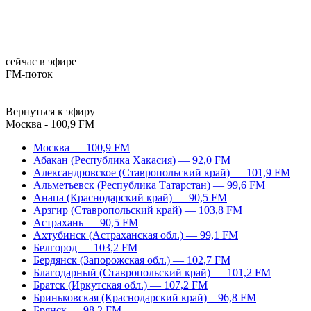
сейчас в эфире
FM-поток
Вернуться к эфиру
Москва - 100,9 FM
Москва — 100,9 FM
Абакан (Республика Хакасия) — 92,0 FM
Александровское (Ставропольский край) — 101,9 FM
Альметьевск (Республика Татарстан) — 99,6 FM
Анапа (Краснодарский край) — 90,5 FM
Арзгир (Ставропольский край) — 103,8 FM
Астрахань — 90,5 FM
Ахтубинск (Астраханская обл.) — 99,1 FM
Белгород — 103,2 FM
Бердянск (Запорожская обл.) — 102,7 FM
Благодарный (Ставропольский край) — 101,2 FM
Братск (Иркутская обл.) — 107,2 FM
Бриньковская (Краснодарский край) – 96,8 FM
Брянск — 98,2 FM