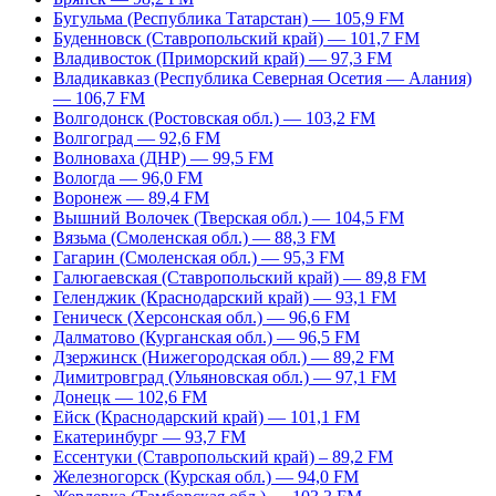
Бугульма (Республика Татарстан) — 105,9 FM
Буденновск (Ставропольский край) — 101,7 FM
Владивосток (Приморский край) — 97,3 FM
Владикавказ (Республика Северная Осетия — Алания)
— 106,7 FM
Волгодонск (Ростовская обл.) — 103,2 FM
Волгоград — 92,6 FM
Волноваха (ДНР) — 99,5 FM
Вологда — 96,0 FM
Воронеж — 89,4 FM
Вышний Волочек (Тверская обл.) — 104,5 FM
Вязьма (Смоленская обл.) — 88,3 FM
Гагарин (Смоленская обл.) — 95,3 FM
Галюгаевская (Ставропольский край) — 89,8 FM
Геленджик (Краснодарский край) — 93,1 FM
Геническ (Херсонская обл.) — 96,6 FM
Далматово (Курганская обл.) — 96,5 FM
Дзержинск (Нижегородская обл.) — 89,2 FM
Димитровград (Ульяновская обл.) — 97,1 FM
Донецк — 102,6 FM
Ейск (Краснодарский край) — 101,1 FM
Екатеринбург — 93,7 FM
Ессентуки (Ставропольский край) – 89,2 FM
Железногорск (Курская обл.) — 94,0 FM