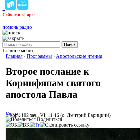
Сейчас в эфире:
помочь радио
Поиск
Главное меню
Главная
›
Программы
›
Апостольские чтения
Второе послание к
Коринфянам святого
апостола Павла
Скачать
2 Кор., 182 зач., VI, 11-16 (о. Дмитрий Барицкий)
Поделиться