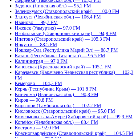
Жердевка (Тамбовская обл.) — 103,3 FM
Задонск (Липецкая обл.) — 95,2 FM
Зеленокумск (Ставропольский край) — 100,0 FM
Златоуст (Челябинская обл.) — 106,4 FM
Иваново — 99,7 FM
Ижевск (Удмуртия) — 97,0 FM
Изобильный (Ставропольский край) — 94,8 FM
Ипатово (Ставропольский край) — 105,3 FM
Иркутск — 88,5 FM
Йошкар-Ола (Республика Марий Эл) — 88,7 FM
Казань (Республика Татарстан) — 95,5 FM
Калининград — 97,0 FM
Каневская (Краснодарский край) — 105,1 FM
Карачаевск (Карачаево-Черкесская республика) — 102,3
FM
Кемерово — 104,3 FM
Керчь (Республика Крым) — 101,8 FM
Кинешма (Ивановская обл.) — 90,8 FM
Киров — 90,8 FM
Кирсанов (Тамбовская обл.) — 102,2 FM
Кисловодск (Ставропольский край) — 95,0 FM
Комсомольск-на-Амуре (Хабаровский край) — 99,9 FM
Копейск (Челябинская обл.) — 88,4 FM
Кострома — 92,0 FM
Красногвардейское (Ставропольский край) — 104,5 FM