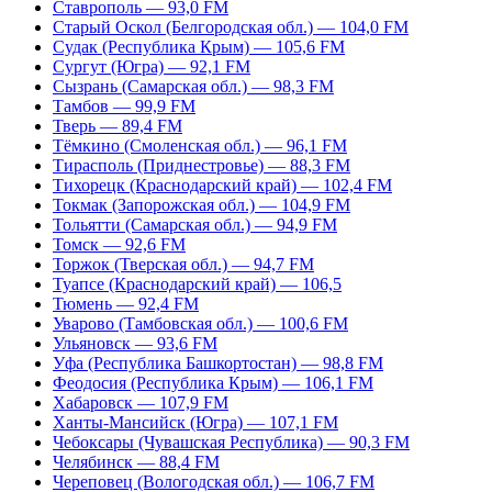
Ставрополь — 93,0 FM
Старый Оскол (Белгородская обл.) — 104,0 FM
Судак (Республика Крым) — 105,6 FM
Сургут (Югра) — 92,1 FM
Сызрань (Самарская обл.) — 98,3 FM
Тамбов — 99,9 FM
Тверь — 89,4 FM
Тёмкино (Смоленская обл.) — 96,1 FM
Тирасполь (Приднестровье) — 88,3 FM
Тихорецк (Краснодарский край) — 102,4 FM
Токмак (Запорожская обл.) — 104,9 FM
Тольятти (Самарская обл.) — 94,9 FM
Томск — 92,6 FM
Торжок (Тверская обл.) — 94,7 FM
Туапсе (Краснодарский край) — 106,5
Тюмень — 92,4 FM
Уварово (Тамбовская обл.) — 100,6 FM
Ульяновск — 93,6 FM
Уфа (Республика Башкортостан) — 98,8 FM
Феодосия (Республика Крым) — 106,1 FM
Хабаровск — 107,9 FM
Ханты-Мансийск (Югра) — 107,1 FM
Чебоксары (Чувашская Республика) — 90,3 FM
Челябинск — 88,4 FM
Череповец (Вологодская обл.) — 106,7 FM