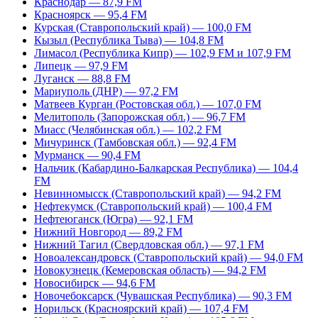
Краснодар — 87,9 FM
Красноярск — 95,4 FM
Курская (Ставропольский край) — 100,0 FM
Кызыл (Республика Тыва) — 104,8 FM
Лимасол (Республика Кипр) — 102,9 FM и 107,9 FM
Липецк — 97,9 FM
Луганск — 88,8 FM
Мариуполь (ДНР) — 97,2 FM
Матвеев Курган (Ростовская обл.) — 107,0 FM
Мелитополь (Запорожская обл.) — 96,7 FM
Миасс (Челябинская обл.) — 102,2 FM
Мичуринск (Тамбовская обл.) — 92,4 FM
Мурманск — 90,4 FM
Нальчик (Кабардино-Балкарская Республика) — 104,4
FM
Невинномысск (Ставропольский край) — 94,2 FM
Нефтекумск (Ставропольский край) — 100,4 FM
Нефтеюганск (Югра) — 92,1 FM
Нижний Новгород — 89,2 FM
Нижний Тагил (Свердловская обл.) — 97,1 FM
Новоалександровск (Ставропольский край) — 94,0 FM
Новокузнецк (Кемеровская область) — 94,2 FM
Новосибирск — 94,6 FM
Новочебоксарск (Чувашская Республика) — 90,3 FM
Норильск (Красноярский край) — 107,4 FM