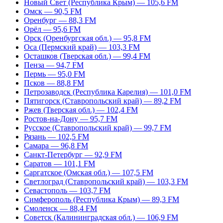
Новый Свет (Республика Крым) — 105,6 FM
Омск — 90,5 FM
Оренбург — 88,3 FM
Орёл — 95,6 FM
Орск (Оренбургская обл.) — 95,8 FM
Оса (Пермский край) — 103,3 FM
Осташков (Тверская обл.) — 99,4 FM
Пенза — 94,7 FM
Пермь — 95,0 FM
Псков — 88,8 FM
Петрозаводск (Республика Карелия) — 101,0 FM
Пятигорск (Ставропольский край) — 89,2 FM
Ржев (Тверская обл.) — 102,4 FM
Ростов-на-Дону — 95,7 FM
Русское (Ставропольский край) — 99,7 FM
Рязань — 102,5 FM
Самара — 96,8 FM
Санкт-Петербург — 92,9 FM
Саратов — 101,1 FM
Саргатское (Омская обл.) — 107,5 FM
Светлоград (Ставропольский край) — 103,3 FM
Севастополь — 103,7 FM
Симферополь (Республика Крым) — 89,3 FM
Смоленск — 88,4 FM
Советск (Калининградская обл.) — 106,9 FM