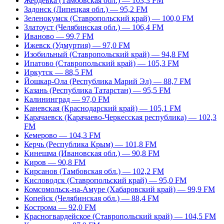
Жердевка (Тамбовская обл.) — 103,3 FM
Задонск (Липецкая обл.) — 95,2 FM
Зеленокумск (Ставропольский край) — 100,0 FM
Златоуст (Челябинская обл.) — 106,4 FM
Иваново — 99,7 FM
Ижевск (Удмуртия) — 97,0 FM
Изобильный (Ставропольский край) — 94,8 FM
Ипатово (Ставропольский край) — 105,3 FM
Иркутск — 88,5 FM
Йошкар-Ола (Республика Марий Эл) — 88,7 FM
Казань (Республика Татарстан) — 95,5 FM
Калининград — 97,0 FM
Каневская (Краснодарский край) — 105,1 FM
Карачаевск (Карачаево-Черкесская республика) — 102,3
FM
Кемерово — 104,3 FM
Керчь (Республика Крым) — 101,8 FM
Кинешма (Ивановская обл.) — 90,8 FM
Киров — 90,8 FM
Кирсанов (Тамбовская обл.) — 102,2 FM
Кисловодск (Ставропольский край) — 95,0 FM
Комсомольск-на-Амуре (Хабаровский край) — 99,9 FM
Копейск (Челябинская обл.) — 88,4 FM
Кострома — 92,0 FM
Красногвардейское (Ставропольский край) — 104,5 FM