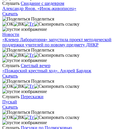
Слушать
Свидание с шедевром
Александр Янов. «Инок-живописец»
Скачать
Поделиться
Новости
«Клевер Лаборатория» запустила проект методической
поддержки учителей по новому предмету ДНКР
Поделиться
Слушать
Светлый вечер
«Пожарский крестный ход». Андрей Бардиж
Скачать
Поделиться
Слушать
Пересказки
Пускай
Скачать
Поделиться
Слушать
Поездки по Подмосковью