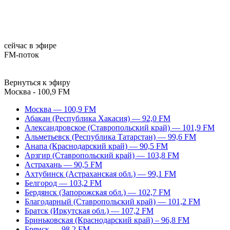
сейчас в эфире
FM-поток
Вернуться к эфиру
Москва - 100,9 FM
Москва — 100,9 FM
Абакан (Республика Хакасия) — 92,0 FM
Александровское (Ставропольский край) — 101,9 FM
Альметьевск (Республика Татарстан) — 99,6 FM
Анапа (Краснодарский край) — 90,5 FM
Арзгир (Ставропольский край) — 103,8 FM
Астрахань — 90,5 FM
Ахтубинск (Астраханская обл.) — 99,1 FM
Белгород — 103,2 FM
Бердянск (Запорожская обл.) — 102,7 FM
Благодарный (Ставропольский край) — 101,2 FM
Братск (Иркутская обл.) — 107,2 FM
Бриньковская (Краснодарский край) – 96,8 FM
Брянск — 98,2 FM