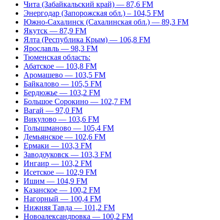
Чита (Забайкальский край) — 87,6 FM
Энергодар (Запорожская обл.) – 104,5 FM
Южно-Сахалинск (Сахалинская обл.) — 89,3 FM
Якутск — 87,9 FM
Ялта (Республика Крым) — 106,8 FM
Ярославль — 98,3 FM
Тюменская область:
Абатское — 103,8 FM
Аромашево — 103,5 FM
Байкалово — 105,5 FM
Бердюжье — 103,2 FM
Большое Сорокино — 102,7 FM
Вагай — 97,0 FM
Викулово — 103,6 FM
Голышманово — 105,4 FM
Демьянское — 102,6 FM
Ермаки — 103,3 FM
Заводоуковск — 103,3 FM
Ингаир — 103,2 FM
Исетское — 102,9 FM
Ишим — 104,9 FM
Казанское — 100,2 FM
Нагорный — 100,4 FM
Нижняя Тавда — 101,2 FM
Новоалександровка — 100,2 FM