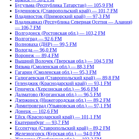
Бугульма (Республика Татарстан) — 105,9 FM
Буденновск (Ставропольский край) — 101,7 FM
Владивосток (Приморский край) — 97,3 FM
Владикавказ (Республика Северная Осетия — Алания)
— 106,7 FM
Волгодонск (Ростовская обл.) — 103,2 FM
Волгоград — 92,6 FM
Волноваха (ДНР) — 99,5 FM
Вологда — 96,0 FM
Воронеж — 89,4 FM
Вышний Волочек (Тверская обл.) — 104,5 FM
Вязьма (Смоленская обл.) — 88,3 FM
Гагарин (Смоленская обл.) — 95,3 FM
Галюгаевская (Ставропольский край) — 89,8 FM
Геленджик (Краснодарский край) — 93,1 FM
Геническ (Херсонская обл.) — 96,6 FM
Далматово (Курганская обл.) — 96,5 FM
Дзержинск (Нижегородская обл.) — 89,2 FM
Димитровград (Ульяновская обл.) — 97,1 FM
Донецк — 102,6 FM
Ейск (Краснодарский край) — 101,1 FM
Екатеринбург — 93,7 FM
Ессентуки (Ставропольский край) – 89,2 FM
Железногорск (Курская обл.) — 94,0 FM