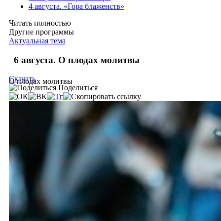
4 августа. «Гора блаженств»
Читать полностью
Другие программы
Актуальная тема
6 августа. О плодах молитвы
Скачать
О плодах молитвы
Поделиться