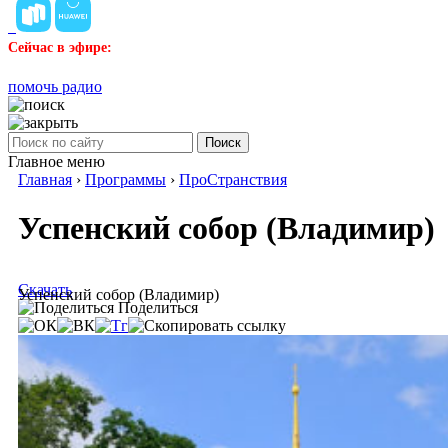
Сейчас в эфире:
помочь радио
Поиск
Главное меню
Главная
›
Программы
›
ПроСтранствия
Успенский собор (Владимир)
Скачать
Успенский собор (Владимир)
Поделиться