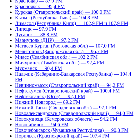
Краснодар — 87,9 FM
Красноярск — 95,4 FM
Курская (Ставропольский край) — 100,0 FM
Кызыл (Республика Тыва) — 104,8 FM
Лимасол (Республика Кипр) — 102,9 FM и 107,9 FM
Липецк — 97,9 FM
Луганск — 88,8 FM
Мариуполь (ДНР) — 97,2 FM
Матвеев Курган (Ростовская обл.) — 107,0 FM
Мелитополь (Запорожская обл.) — 96,7 FM
Миасс (Челябинская обл.) — 102,2 FM
Мичуринск (Тамбовская обл.) — 92,4 FM
Мурманск — 90,4 FM
Нальчик (Кабардино-Балкарская Республика) — 104,4
FM
Невинномысск (Ставропольский край) — 94,2 FM
Нефтекумск (Ставропольский край) — 100,4 FM
Нефтеюганск (Югра) — 92,1 FM
Нижний Новгород — 89,2 FM
Нижний Тагил (Свердловская обл.) — 97,1 FM
Новоалександровск (Ставропольский край) — 94,0 FM
Новокузнецк (Кемеровская область) — 94,2 FM
Новосибирск — 94,6 FM
Новочебоксарск (Чувашская Республика) — 90,3 FM
Норильск (Красноярский край) — 107,4 FM