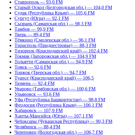
Ставрополь — 93,0 FM
Старый Оскол (Белгородская обл.) — 104,0 FM
Судак (Республика Крым) — 105,6 FM
Сургут (Югра) — 92,1 FM
Сызрань (Самарская обл.) — 98,3 FM
Тамбов — 99,9 FM
Тверь — 89,4 FM
Тёмкино (Смоленская обл.) — 96,1 FM
Тирасполь (Приднестровье) — 88,3 FM
Тихорецк (Краснодарский край) — 102,4 FM
Токмак (Запорожская обл.) — 104,9 FM
Тольятти (Самарская обл.) — 94,9 FM
Томск — 92,6 FM
Торжок (Тверская обл.) — 94,7 FM
Туапсе (Краснодарский край) — 106,5
Тюмень — 92,4 FM
Уварово (Тамбовская обл.) — 100,6 FM
Ульяновск — 93,6 FM
Уфа (Республика Башкортостан) — 98,8 FM
Феодосия (Республика Крым) — 106,1 FM
Хабаровск — 107,9 FM
Ханты-Мансийск (Югра) — 107,1 FM
Чебоксары (Чувашская Республика) — 90,3 FM
Челябинск — 88,4 FM
Череповец (Вологодская обл.) — 106,7 FM