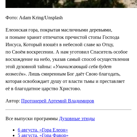
Фото: Adam Kring/Unsplash
Елеонская гора, покрытая масличными деревьями,
и поныне хранит отпечаток пречистой стопы Господа
Иисуса, Который взошёл в небесной славе ко Отцу,
по Своём воскресении. А нам уготовил Спаситель особое
восхождение на небо, указав самый способ осуществления
этой духовной тайны:
«Уничижающий себя будет
вознесён».
Лишь смиренным Бог даёт Свою благодать,
которая освобождает душу от власти тьмы и преставляет
её в благодатное царство Христово.
Автор:
Протоиерей Артемий Владимиров
Все выпуски программы
Духовные этюды
6 августа. «Гора Елеон»
5 августа. «Гора Фавор»