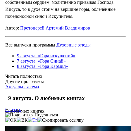
собственным сердцем, молитвенно призывая Господа
Иисуса, то в духе стоим на вершине горы, облечённые
победоносной силой Искупителя.
Автор:
Протоиерей Артемий Владимиров
Все выпуски программы
Духовные этюды
9 августа. «Гора искушений»
7 августа. «Гора Синай»
8 августа. «Гора Кармил»
Читать полностью
Другие программы
Актуальная тема
9 августа. О любимых книгах
Скачать
О любимых книгах
Поделиться