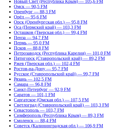
Новый Свет (Республика Крым) — 105,6 FM
Омск — 90,5 FM
Оренбург — 88,3 FM
Орёл — 95,6 FM
Орск (Оренбургская обл.) — 95,8 FM
Оса (Пермский край) — 103,3 FM
Осташков (Тверская обл.) — 99,4 FM
Пенза — 94,7 FM
Пермь — 95,0 FM
Псков — 88,8 FM
Петрозаводск (Республика Карелия) — 101,0 FM
Пятигорск (Ставропольский край) — 89,2 FM
Ржев (Тверская обл.) — 102,4 FM
Ростов-на-Дону — 95,7 FM
Русское (Ставропольский край) — 99,7 FM
Рязань — 102,5 FM
Самара — 96,8 FM
Санкт-Петербург — 92,9 FM
Саратов — 101,1 FM
Саргатское (Омская обл.) — 107,5 FM
Светлоград (Ставропольский край) — 103,3 FM
Севастополь — 103,7 FM
Симферополь (Республика Крым) — 89,3 FM
Смоленск — 88,4 FM
Советск (Калининградская обл.) — 106,9 FM