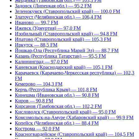
Жердевка (Тамбовская обл.) — 103,3 FM
Задонск (Липецкая обл.) — 95,2 FM
Зеленокумск (Ставропольский край) — 100,0 FM
Златоуст (Челябинская обл.) — 106,4 FM
Иваново — 99,7 FM
Ижевск (Удмуртия) — 97,0 FM
Изобильный (Ставропольский край) — 94,8 FM
Ипатово (Ставропольский край) — 105,3 FM
Иркутск — 88,5 FM
Йошкар-Ола (Республика Марий Эл) — 88,7 FM
Казань (Республика Татарстан) — 95,5 FM
Калининград — 97,0 FM
Каневская (Краснодарский край) — 105,1 FM
Карачаевск (Карачаево-Черкесская республика) — 102,3
FM
Кемерово — 104,3 FM
Керчь (Республика Крым) — 101,8 FM
Кинешма (Ивановская обл.) — 90,8 FM
Киров — 90,8 FM
Кирсанов (Тамбовская обл.) — 102,2 FM
Кисловодск (Ставропольский край) — 95,0 FM
Комсомольск-на-Амуре (Хабаровский край) — 99,9 FM
Копейск (Челябинская обл.) — 88,4 FM
Кострома — 92,0 FM
Красногвардейское (Ставропольский край) — 104,5 FM