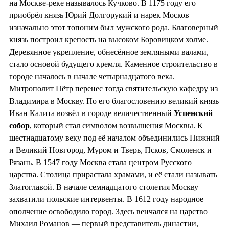
на Москве-реке называлось Кучково. В 1175 году его
приобрёл князь Юрий Долгорукий и нарек Москов —
изначально этот топоним был мужского рода. Благоверный
князь построил крепость на высоком Боровицком холме.
Деревянное укрепление, обнесённое земляными валами,
стало основой будущего кремля. Каменное строительство в
городе началось в начале четырнадцатого века.
Митрополит Пётр перенес тогда святительскую кафедру из
Владимира в Москву. По его благословению великий князь
Иван Калита возвёл в городе величественный
Успенский
собор
, который стал символом возвышения Москвы. К
шестнадцатому веку под её началом объединились Нижний
и Великий Новгород, Муром и Тверь, Псков, Смоленск и
Рязань. В 1547 году Москва стала центром Русского
царства. Столица прирастала храмами, и её стали называть
Златоглавой. В начале семнадцатого столетия Москву
захватили польские интервенты. В 1612 году народное
ополчение освободило город. Здесь венчался на царство
Михаил Романов — первый представитель династии,