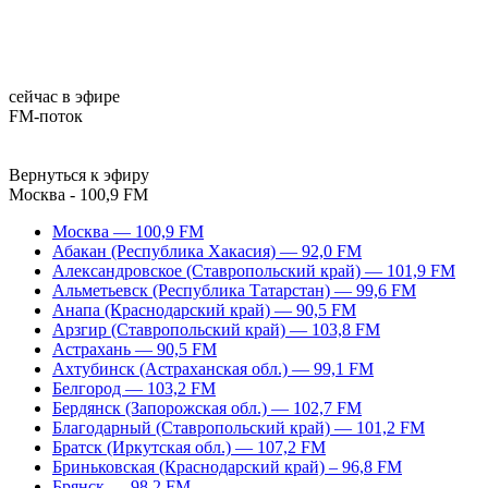
сейчас в эфире
FM-поток
Вернуться к эфиру
Москва - 100,9 FM
Москва — 100,9 FM
Абакан (Республика Хакасия) — 92,0 FM
Александровское (Ставропольский край) — 101,9 FM
Альметьевск (Республика Татарстан) — 99,6 FM
Анапа (Краснодарский край) — 90,5 FM
Арзгир (Ставропольский край) — 103,8 FM
Астрахань — 90,5 FM
Ахтубинск (Астраханская обл.) — 99,1 FM
Белгород — 103,2 FM
Бердянск (Запорожская обл.) — 102,7 FM
Благодарный (Ставропольский край) — 101,2 FM
Братск (Иркутская обл.) — 107,2 FM
Бриньковская (Краснодарский край) – 96,8 FM
Брянск — 98,2 FM