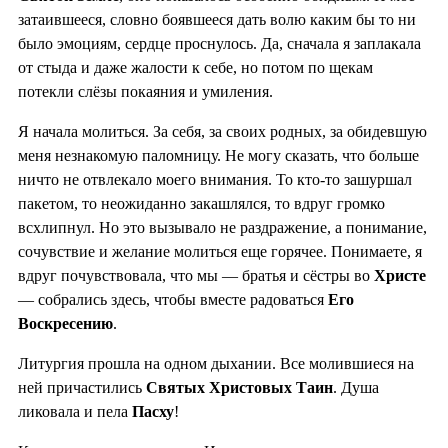
затаившееся, словно боявшееся дать волю каким бы то ни
было эмоциям, сердце проснулось. Да, сначала я заплакала
от стыда и даже жалости к себе, но потом по щекам
потекли слёзы покаяния и умиления.
Я начала молиться. За себя, за своих родных, за обидевшую
меня незнакомую паломницу. Не могу сказать, что больше
ничто не отвлекало моего внимания. То кто-то зашуршал
пакетом, то неожиданно закашлялся, то вдруг громко
всхлипнул. Но это вызывало не раздражение, а понимание,
сочувствие и желание молиться еще горячее. Понимаете, я
вдруг почувствовала, что мы — братья и сёстры во
Христе
— собрались здесь, чтобы вместе радоваться
Его
Воскресению
.
Литургия прошла на одном дыхании. Все молившиеся на
ней причастились
Святых Христовых Таин
. Душа
ликовала и пела
Пасху
!