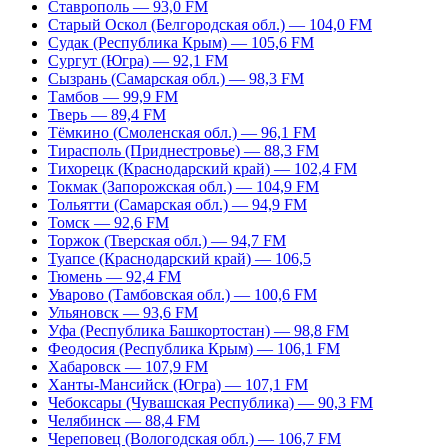
Ставрополь — 93,0 FM
Старый Оскол (Белгородская обл.) — 104,0 FM
Судак (Республика Крым) — 105,6 FM
Сургут (Югра) — 92,1 FM
Сызрань (Самарская обл.) — 98,3 FM
Тамбов — 99,9 FM
Тверь — 89,4 FM
Тёмкино (Смоленская обл.) — 96,1 FM
Тирасполь (Приднестровье) — 88,3 FM
Тихорецк (Краснодарский край) — 102,4 FM
Токмак (Запорожская обл.) — 104,9 FM
Тольятти (Самарская обл.) — 94,9 FM
Томск — 92,6 FM
Торжок (Тверская обл.) — 94,7 FM
Туапсе (Краснодарский край) — 106,5
Тюмень — 92,4 FM
Уварово (Тамбовская обл.) — 100,6 FM
Ульяновск — 93,6 FM
Уфа (Республика Башкортостан) — 98,8 FM
Феодосия (Республика Крым) — 106,1 FM
Хабаровск — 107,9 FM
Ханты-Мансийск (Югра) — 107,1 FM
Чебоксары (Чувашская Республика) — 90,3 FM
Челябинск — 88,4 FM
Череповец (Вологодская обл.) — 106,7 FM