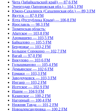
Чита (Забайкальский край) — 87,6 FM
Энергодар (Запорожская обл.) – 104,5 FM
Южно-Сахалинск (Сахалинская обл.) — 89,3 FM
Якутск — 87,9 FM
Ялта (Республика Крым) — 106,8 FM
Ярославль — 98,3 FM
Тюменская область:
Абатское — 103,8 FM
Аромашево — 103,5 FM
Байкалово — 105,5 FM
Бердюжье — 103,2 FM
Большое Сорокино — 102,7 FM
Вагай — 97,0 FM
Викулово — 103,6 FM
Голышманово — 105,4 FM
Демьянское — 102,6 FM
Ермаки — 103,3 FM
Заводоуковск — 103,3 FM
Ингаир — 103,2 FM
Исетское — 102,9 FM
Ишим — 104,9 FM
Казанское — 100,2 FM
Нагорный — 100,4 FM
Нижняя Тавда — 101,2 FM
Новоалександровка — 100,2 FM