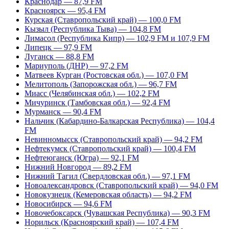
Краснодар — 87,9 FM
Красноярск — 95,4 FM
Курская (Ставропольский край) — 100,0 FM
Кызыл (Республика Тыва) — 104,8 FM
Лимасол (Республика Кипр) — 102,9 FM и 107,9 FM
Липецк — 97,9 FM
Луганск — 88,8 FM
Мариуполь (ДНР) — 97,2 FM
Матвеев Курган (Ростовская обл.) — 107,0 FM
Мелитополь (Запорожская обл.) — 96,7 FM
Миасс (Челябинская обл.) — 102,2 FM
Мичуринск (Тамбовская обл.) — 92,4 FM
Мурманск — 90,4 FM
Нальчик (Кабардино-Балкарская Республика) — 104,4
FM
Невинномысск (Ставропольский край) — 94,2 FM
Нефтекумск (Ставропольский край) — 100,4 FM
Нефтеюганск (Югра) — 92,1 FM
Нижний Новгород — 89,2 FM
Нижний Тагил (Свердловская обл.) — 97,1 FM
Новоалександровск (Ставропольский край) — 94,0 FM
Новокузнецк (Кемеровская область) — 94,2 FM
Новосибирск — 94,6 FM
Новочебоксарск (Чувашская Республика) — 90,3 FM
Норильск (Красноярский край) — 107,4 FM