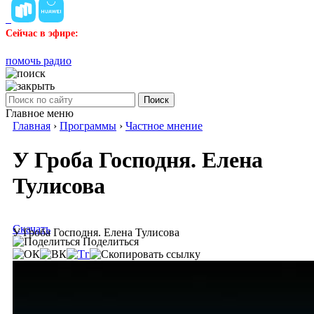
Сейчас в эфире:
помочь радио
Поиск
Главное меню
Главная
›
Программы
›
Частное мнение
У Гроба Господня. Елена
Тулисова
Скачать
У Гроба Господня. Елена Тулисова
Поделиться