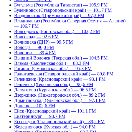
Бугульма (Республика Татарстан) — 105,9 FM
Буденновск (Ставропольский край) — 101,7 FM
Владивосток (Приморский край) — 97,3 FM
Владикавказ (Республика Северная Осетия — Алания)
— 106,7 FM
Волгодонск (Ростовская обл.) — 103,2 FM
Волгоград — 92,6 FM
Волноваха (ДНР) — 99,5 FM
Вологда — 96,0 FM
Воронеж — 89,4 FM
Вышний Волочек (Тверская обл.) — 104,5 FM
Вязьма (Смоленская обл.) — 88,3 FM
Гагарин (Смоленская обл.) — 95,3 FM
Галюгаевская (Ставропольский край) — 89,8 FM
Геленджик (Краснодарский край) — 93,1 FM
Геническ (Херсонская обл.) — 96,6 FM
Далматово (Курганская обл.) — 96,5 FM
Дзержинск (Нижегородская обл.) — 89,2 FM
Димитровград (Ульяновская обл.) — 97,1 FM
Донецк — 102,6 FM
Ейск (Краснодарский край) — 101,1 FM
Екатеринбург — 93,7 FM
Ессентуки (Ставропольский край) – 89,2 FM
Железногорск (Курская обл.) — 94,0 FM