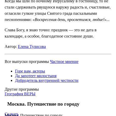
Когда мы шли по ночному Иерусалиму в гостиницу, то не
стали сдерживать рвущуюся наружу радость и, счастливые,
огласили гулкие улицы Святого града пасхальными
песнопениями:
«Воскресения день, просветимся, людие!».
..
Слава Богу, я знаю точно: праздник — это не дата в
календаре, а особое, благодатное состояние души.
Автор:
Елена Тулисова
Все выпуски программы
Частное мнение
Горе вам, актеры
Да запотеет милостыня
Добродетель внутренней честности
Другие программы
География ВЕРЫ
Москва. Путешествие по городу
Скачать
Москва. Путешествие по городу