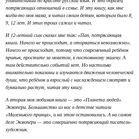
удивительный по красоте русский язык. И это образец
потрясающих отношений в семье. И эту книгу, как мне
когда-то моя мама, я читал своим детям, которым было 8,
9, 12 лет. И этих троих сажал и читал.
И 12-летний сын сказал мне так: «Пап, потрясающая
книга. Ничего не происходит, а оторваться невозможно».
Ничего не происходит, потому что современный ребёнок
привык, простите за моветон, к постоянному экшену. А
там действительно событий нет. Но настолько
внимательно показаны и изучаются движения человеческой
души, что ребёнок и взрослый с наслаждением смотрят и
буквально растут, читая эту книгу.
А вторая моя любимая книга — это «Планета людей»
Экзюпери. Большинство из нас в детстве читали
«Маленького принца», и на этом остановились. А на самом
деле Экзюпери — это совершенно потрясающий писатель-
художник.