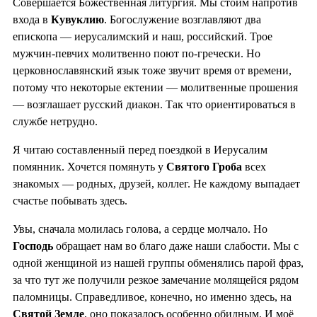
Совершается Божественная литургия. Мы стоим напротив
входа в
Кувуклию
. Богослужение возглавляют два
епископа — иерусалимский и наш, российский. Трое
мужчин-певчих молитвенно поют по-гречески. Но
церковнославянский язык тоже звучит время от времени,
потому что некоторые ектении — молитвенные прошения
— возглашает русский диакон. Так что ориентироваться в
службе нетрудно.
Я читаю составленный перед поездкой в Иерусалим
помянник. Хочется помянуть у
Святого Гроба
всех
знакомых — родных, друзей, коллег. Не каждому выпадает
счастье побывать здесь.
Увы, сначала молилась голова, а сердце молчало. Но
Господь
обращает нам во благо даже наши слабости. Мы с
одной женщиной из нашей группы обменялись парой фраз,
за что тут же получили резкое замечание молящейся рядом
паломницы. Справедливое, конечно, но именно здесь, на
Святой Земле
, оно показалось особенно обидным. И моё