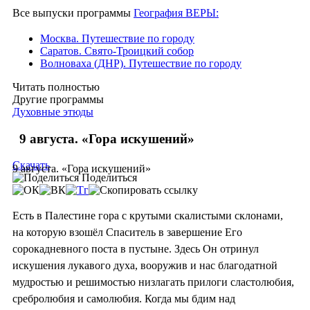
Все выпуски программы
География ВЕРЫ:
Москва. Путешествие по городу
Саратов. Свято-Троицкий собор
Волноваха (ДНР). Путешествие по городу
Читать полностью
Другие программы
Духовные этюды
9 августа. «Гора искушений»
Скачать
9 августа. «Гора искушений»
Поделиться
Есть в Палестине гора с крутыми скалистыми склонами,
на которую взошёл Спаситель в завершение Его
сорокадневного поста в пустыне. Здесь Он отринул
искушения лукавого духа, вооружив и нас благодатной
мудростью и решимостью низлагать прилоги сластолюбия,
сребролюбия и самолюбия. Когда мы бдим над