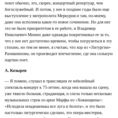
поют обычно, это, скорее, концертный репертуар, чем
богослужебный. И потом, у нее в поздние годы было еще
выступление у митрополита Меркурия и там, по-моему,
даже она исполняла какое-то новое сочинение. Но для нее
это не было приоритетом в ее работе, и Владимир
Николаевич Минин даже однажды покритиковал ее за то,
что у нее нет достаточно времени, чтобы погрузиться в эту
стихию, но тем не менее, я считаю, что хор из «Литургии»
Рахманинова, он производит впечатление, где она сольную
партию поет.
А. Козырев
— Я помню, слушал в трансляции ее юбилейный
спектакль-концерт к 75-летию, когда она вышла на сцену,
уже тяжело больная, страдающая, и спела только несколько
музыкальных строк из арии Марфы из «Хованщины»:
«Исходила младешенька все луга и болота», и это было
настолько литургически сделано, это опера-мистерия,