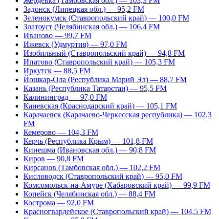
Жердевка (Тамбовская обл.) — 103,3 FM
Задонск (Липецкая обл.) — 95,2 FM
Зеленокумск (Ставропольский край) — 100,0 FM
Златоуст (Челябинская обл.) — 106,4 FM
Иваново — 99,7 FM
Ижевск (Удмуртия) — 97,0 FM
Изобильный (Ставропольский край) — 94,8 FM
Ипатово (Ставропольский край) — 105,3 FM
Иркутск — 88,5 FM
Йошкар-Ола (Республика Марий Эл) — 88,7 FM
Казань (Республика Татарстан) — 95,5 FM
Калининград — 97,0 FM
Каневская (Краснодарский край) — 105,1 FM
Карачаевск (Карачаево-Черкесская республика) — 102,3
FM
Кемерово — 104,3 FM
Керчь (Республика Крым) — 101,8 FM
Кинешма (Ивановская обл.) — 90,8 FM
Киров — 90,8 FM
Кирсанов (Тамбовская обл.) — 102,2 FM
Кисловодск (Ставропольский край) — 95,0 FM
Комсомольск-на-Амуре (Хабаровский край) — 99,9 FM
Копейск (Челябинская обл.) — 88,4 FM
Кострома — 92,0 FM
Красногвардейское (Ставропольский край) — 104,5 FM