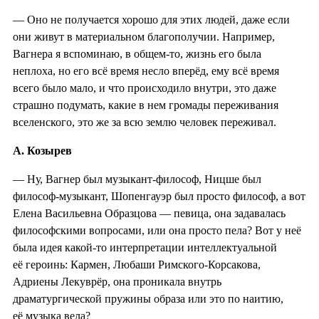
— Оно не получается хорошо для этих людей, даже если
они живут в материальном благополучии. Например,
Вагнера я вспоминаю, в общем-то, жизнь его была
неплоха, но его всё время несло вперёд, ему всё время
всего было мало, и что происходило внутри, это даже
страшно подумать, какие в нем громады переживания
вселенского, это же за всю землю человек переживал.
А. Козырев
— Ну, Вагнер был музыкант-философ, Ницше был
философ-музыкант, Шопенгауэр был просто философ, а вот
Елена Васильевна Образцова — певица, она задавалась
философскими вопросами, или она просто пела? Вот у неё
была идея какой-то интерпретации интеллектуальной
её героинь: Кармен, Любаши Римского-Корсакова,
Адриены Лекуврёр, она проникала внутрь
драматургической пружины образа или это по наитию,
её музыка вела?