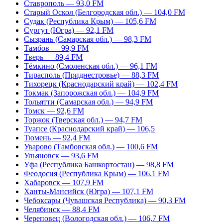
Ставрополь — 93,0 FM
Старый Оскол (Белгородская обл.) — 104,0 FM
Судак (Республика Крым) — 105,6 FM
Сургут (Югра) — 92,1 FM
Сызрань (Самарская обл.) — 98,3 FM
Тамбов — 99,9 FM
Тверь — 89,4 FM
Тёмкино (Смоленская обл.) — 96,1 FM
Тирасполь (Приднестровье) — 88,3 FM
Тихорецк (Краснодарский край) — 102,4 FM
Токмак (Запорожская обл.) — 104,9 FM
Тольятти (Самарская обл.) — 94,9 FM
Томск — 92,6 FM
Торжок (Тверская обл.) — 94,7 FM
Туапсе (Краснодарский край) — 106,5
Тюмень — 92,4 FM
Уварово (Тамбовская обл.) — 100,6 FM
Ульяновск — 93,6 FM
Уфа (Республика Башкортостан) — 98,8 FM
Феодосия (Республика Крым) — 106,1 FM
Хабаровск — 107,9 FM
Ханты-Мансийск (Югра) — 107,1 FM
Чебоксары (Чувашская Республика) — 90,3 FM
Челябинск — 88,4 FM
Череповец (Вологодская обл.) — 106,7 FM