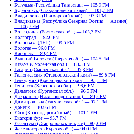
Бугульма (Республика Татарстан) — 105,9 FM
Буденновск (Ставропольский край) — 101,7 FM
Владивосток (Приморский край) — 97,3 FM
Владикавказ (Республика Северная Осетия — Алания)
— 106,7 FM
Волгодонск (Ростовская обл.) — 103,2 FM
Волгоград — 92,6 FM
Волноваха (ДНР) — 99,5 FM
Вологда — 96,0 FM
Воронеж — 89,4 FM
Вышний Волочек (Тверская обл.) — 104,5 FM
Вязьма (Смоленская обл.) — 88,3 FM
Гагарин (Смоленская обл.) — 95,3 FM
Галюгаевская (Ставропольский край) — 89,8 FM
Геленджик (Краснодарский край) — 93,1 FM
Геническ (Херсонская обл.) — 96,6 FM
Далматово (Курганская обл.) — 96,5 FM
Дзержинск (Нижегородская обл.) — 89,2 FM
Димитровград (Ульяновская обл.) — 97,1 FM
Донецк — 102,6 FM
Ейск (Краснодарский край) — 101,1 FM
Екатеринбург — 93,7 FM
Ессентуки (Ставропольский край) – 89,2 FM
Железногорск (Курская обл.) — 94,0 FM