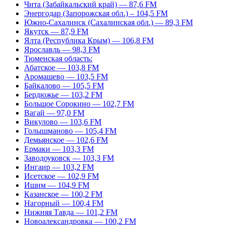
Чита (Забайкальский край) — 87,6 FM
Энергодар (Запорожская обл.) – 104,5 FM
Южно-Сахалинск (Сахалинская обл.) — 89,3 FM
Якутск — 87,9 FM
Ялта (Республика Крым) — 106,8 FM
Ярославль — 98,3 FM
Тюменская область:
Абатское — 103,8 FM
Аромашево — 103,5 FM
Байкалово — 105,5 FM
Бердюжье — 103,2 FM
Большое Сорокино — 102,7 FM
Вагай — 97,0 FM
Викулово — 103,6 FM
Голышманово — 105,4 FM
Демьянское — 102,6 FM
Ермаки — 103,3 FM
Заводоуковск — 103,3 FM
Ингаир — 103,2 FM
Исетское — 102,9 FM
Ишим — 104,9 FM
Казанское — 100,2 FM
Нагорный — 100,4 FM
Нижняя Тавда — 101,2 FM
Новоалександровка — 100,2 FM