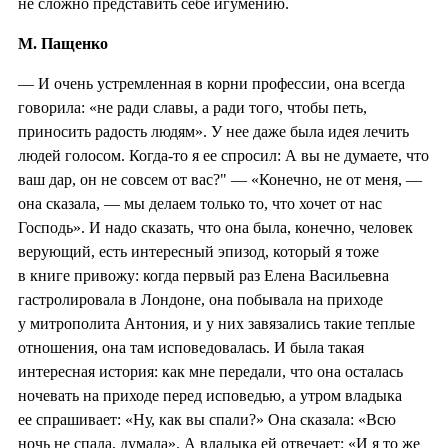
не сложно представить себе игумению.
М. Пащенко
— И очень устремленная в корни профессии, она всегда
говорила: «не ради славы, а ради того, чтобы петь,
приносить радость людям». У нее даже была идея лечить
людей голосом. Когда-то я ее спросил: А вы не думаете, что
ваш дар, он не совсем от вас?" — «Конечно, не от меня, —
она сказала, — мы делаем только то, что хочет от нас
Господь». И надо сказать, что она была, конечно, человек
верующий, есть интересный эпизод, который я тоже
в книге привожу: когда первый раз Елена Васильевна
гастролировала в Лондоне, она побывала на приходе
у митрополита Антония, и у них завязались такие теплые
отношения, она там исповедовалась. И была такая
интересная история: как мне передали, что она осталась
ночевать на приходе перед исповедью, а утром владыка
ее спрашивает: «Ну, как вы спали?» Она сказала: «Всю
ночь не спала, думала». А владыка ей отвечает: «И я то же