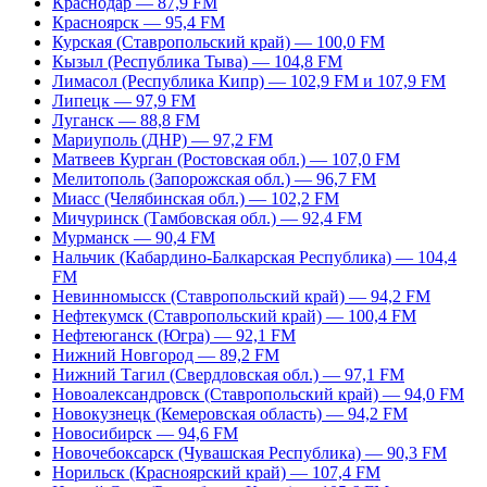
Краснодар — 87,9 FM
Красноярск — 95,4 FM
Курская (Ставропольский край) — 100,0 FM
Кызыл (Республика Тыва) — 104,8 FM
Лимасол (Республика Кипр) — 102,9 FM и 107,9 FM
Липецк — 97,9 FM
Луганск — 88,8 FM
Мариуполь (ДНР) — 97,2 FM
Матвеев Курган (Ростовская обл.) — 107,0 FM
Мелитополь (Запорожская обл.) — 96,7 FM
Миасс (Челябинская обл.) — 102,2 FM
Мичуринск (Тамбовская обл.) — 92,4 FM
Мурманск — 90,4 FM
Нальчик (Кабардино-Балкарская Республика) — 104,4
FM
Невинномысск (Ставропольский край) — 94,2 FM
Нефтекумск (Ставропольский край) — 100,4 FM
Нефтеюганск (Югра) — 92,1 FM
Нижний Новгород — 89,2 FM
Нижний Тагил (Свердловская обл.) — 97,1 FM
Новоалександровск (Ставропольский край) — 94,0 FM
Новокузнецк (Кемеровская область) — 94,2 FM
Новосибирск — 94,6 FM
Новочебоксарск (Чувашская Республика) — 90,3 FM
Норильск (Красноярский край) — 107,4 FM