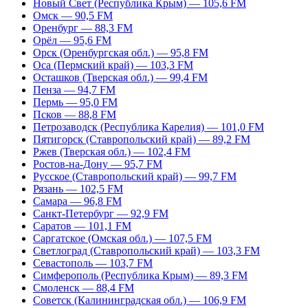
Новый Свет (Республика Крым) — 105,6 FM
Омск — 90,5 FM
Оренбург — 88,3 FM
Орёл — 95,6 FM
Орск (Оренбургская обл.) — 95,8 FM
Оса (Пермский край) — 103,3 FM
Осташков (Тверская обл.) — 99,4 FM
Пенза — 94,7 FM
Пермь — 95,0 FM
Псков — 88,8 FM
Петрозаводск (Республика Карелия) — 101,0 FM
Пятигорск (Ставропольский край) — 89,2 FM
Ржев (Тверская обл.) — 102,4 FM
Ростов-на-Дону — 95,7 FM
Русское (Ставропольский край) — 99,7 FM
Рязань — 102,5 FM
Самара — 96,8 FM
Санкт-Петербург — 92,9 FM
Саратов — 101,1 FM
Саргатское (Омская обл.) — 107,5 FM
Светлоград (Ставропольский край) — 103,3 FM
Севастополь — 103,7 FM
Симферополь (Республика Крым) — 89,3 FM
Смоленск — 88,4 FM
Советск (Калининградская обл.) — 106,9 FM