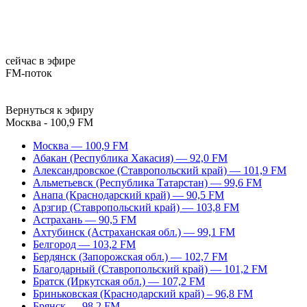
сейчас в эфире
FM-поток
Вернуться к эфиру
Москва - 100,9 FM
Москва — 100,9 FM
Абакан (Республика Хакасия) — 92,0 FM
Александровское (Ставропольский край) — 101,9 FM
Альметьевск (Республика Татарстан) — 99,6 FM
Анапа (Краснодарский край) — 90,5 FM
Арзгир (Ставропольский край) — 103,8 FM
Астрахань — 90,5 FM
Ахтубинск (Астраханская обл.) — 99,1 FM
Белгород — 103,2 FM
Бердянск (Запорожская обл.) — 102,7 FM
Благодарный (Ставропольский край) — 101,2 FM
Братск (Иркутская обл.) — 107,2 FM
Бриньковская (Краснодарский край) – 96,8 FM
Брянск — 98,2 FM