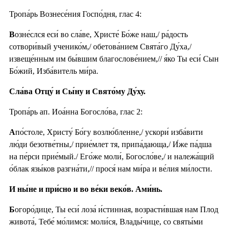
Тропа́рь Вознесе́ния Госпо́дня, глас 4:
В
озне́слся еси́ во сла́ве, Христе́ Бо́же наш,/ ра́дость
сотвори́вый ученико́м,/ обетова́нием Свята́го Ду́ха,/
извеще́нным им бы́вшим благослове́нием,// я́ко Ты еси́ Сын
Бо́жий, Изба́витель ми́ра.
Сла́ва Отцу́ и Сы́ну и Свято́му Ду́ху.
Тропа́рь ап. Иоа́нна Богосло́ва, глас 2:
А
по́столе, Христу́ Бо́гу возлю́бленне,/ ускори́ изба́вити
лю́ди безотве́тны,/ прие́млет тя, припа́дающа,/ И́же па́дша
на пе́рси прие́мый./ Его́же моли́, Богосло́ве,/ и належа́щий
о́блак язы́ков разгна́ти,// прося́ нам ми́ра и ве́лия ми́лости.
И ны́не и при́сно и во ве́ки веко́в. Ами́нь.
Б
огоро́дице, Ты еси́ лоза́ и́стинная, возрасти́вшая нам Плод
живота́, Тебе́ мо́лимся: моли́ся, Влады́чице, со святы́ми