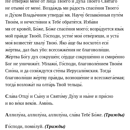
Не отве́ржи мене́ от лица́ Твоего́ и Ду́ха Твоего́ Свята́го
не отыми́ от мене́. Возда́ждь ми ра́дость спасе́ния Твоего́
и Ду́хом Влады́чним утверди́ мя. Научу́ беззако́нныя путе́м
Твои́м, и нечести́вии к Тебе́ обратя́тся. Изба́ви
мя от крове́й, Бо́же, Бо́же спасе́ния моего́; возра́дуется язы́к
мой пра́вде Твое́й. Го́споди, устне́ мои́ отве́рзеши, и уста́
моя́ возвестя́т хвалу́ Твою́. Я́ко а́ще бы восхоте́л еси́
же́ртвы, дал бых у́бо: всесожже́ния не благоволи́ши.
Же́ртва Бо́гу дух сокруше́н; се́рдце сокруше́нно и смире́нно
Бог не уничижи́т. Ублажи́, Го́споди, благоволе́нием Твои́м
Сио́на, и да сози́ждутся сте́ны Иерусали́мския. Тогда́
благоволи́ши же́ртву пра́вды, возноше́ние и всесожега́емая;
тогда́ возложа́т на олта́рь Твой тельцы́.
С
ла́ва Отцу́ и Сы́ну и Свято́му Ду́ху и ны́не и при́сно
и во ве́ки веко́в. Ами́нь.
А
ллилу́иа, аллилу́иа, аллилу́иа, сла́ва Тебе́ Бо́же.
(Трижды)
Г
о́споди, поми́луй.
(Трижды)