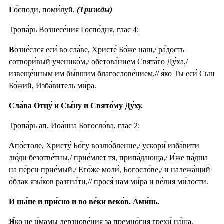
Г
о́споди, поми́луй.
(Трижды)
Тропа́рь Вознесе́ния Госпо́дня, глас 4:
В
озне́слся еси́ во сла́ве, Христе́ Бо́же наш,/ ра́дость
сотвори́вый ученико́м,/ обетова́нием Свята́го Ду́ха,/
извеще́нным им бы́вшим благослове́нием,// я́ко Ты еси́ Сын
Бо́жий, Изба́витель ми́ра.
Сла́ва Отцу́ и Сы́ну и Свято́му Ду́ху.
Тропа́рь ап. Иоа́нна Богосло́ва, глас 2:
А
по́столе, Христу́ Бо́гу возлю́бленне,/ ускори́ изба́вити
лю́ди безотве́тны,/ прие́млет тя, припа́дающа,/ И́же па́дша
на пе́рси прие́мый./ Его́же моли́, Богосло́ве,/ и належа́щий
о́блак язы́ков разгна́ти,// прося́ нам ми́ра и ве́лия ми́лости.
И ны́не и при́сно и во ве́ки веко́в. Ами́нь.
Я́
ко не и́мамы дерзнове́ния за премно́гия грехи́ на́ша,