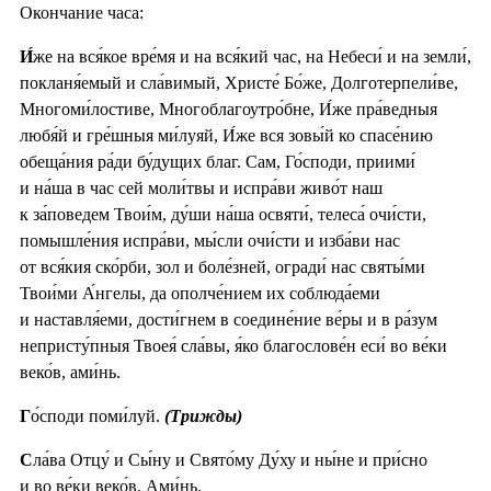
Окончание часа:
И́
же на вся́кое вре́мя и на вся́кий час, на Небеси́ и на земли́,
покланя́емый и сла́вимый, Христе́ Бо́же, Долготерпели́ве,
Многоми́лостиве, Многоблагоутро́бне, И́же пра́ведныя
любя́й и гре́шныя ми́луяй, И́же вся зовы́й ко спасе́нию
обеща́ния ра́ди бу́дущих благ. Сам, Го́споди, приими́
и на́ша в час сей моли́твы и испра́ви живо́т наш
к за́поведем Твои́м, ду́ши на́ша освяти́, телеса́ очи́сти,
помышле́ния испра́ви, мы́сли очи́сти и изба́ви нас
от вся́кия ско́рби, зол и боле́зней, огради́ нас святы́ми
Твои́ми А́нгелы, да ополче́нием их соблюда́еми
и наставля́еми, дости́гнем в соедине́ние ве́ры и в ра́зум
непристу́пныя Твоея́ сла́вы, я́ко благослове́н еси́ во ве́ки
веко́в, ами́нь.
Г
о́споди поми́луй.
(Трижды)
С
ла́ва Отцу́ и Сы́ну и Свято́му Ду́ху и ны́не и при́сно
и во ве́ки веко́в. Ами́нь.