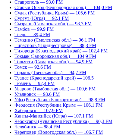
Ставрополь — 93,0 FM
Старый Оскол (Белгородская обл.) — 104,0 FM
Судак (Республика Крым) — 105,6 FM
Сургут (Югра) — 92,1 FM
Сызрань (Самарская обл.) — 98,3 FM
Тамбов — 99,9 FM
Тверь — 89,4 FM
Тёмкино (Смоленская обл.) — 96,1 FM
Тирасполь (Приднестровье) — 88,3 FM
Тихорецк (Краснодарский край) — 102,4 FM
Токмак (Запорожская обл.) — 104,9 FM
Тольятти (Самарская обл.) — 94,9 FM
Томск — 92,6 FM
Торжок (Тверская обл.) — 94,7 FM
Туапсе (Краснодарский край) — 106,5
Тюмень — 92,4 FM
Уварово (Тамбовская обл.) — 100,6 FM
Ульяновск — 93,6 FM
Уфа (Республика Башкортостан) — 98,8 FM
Феодосия (Республика Крым) — 106,1 FM
Хабаровск — 107,9 FM
Ханты-Мансийск (Югра) — 107,1 FM
Чебоксары (Чувашская Республика) — 90,3 FM
Челябинск — 88,4 FM
Череповец (Вологодская обл.) — 106,7 FM