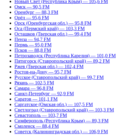
Новый Свет (Республика Крым) — 105,6 FM
Омск — 90,5 FM
Оренбург — 88,3 FM
Орёл — 95,6 FM
Орск (Оренбургская обл.) — 95,8 FM
Оса (Пермский край) — 103,3 FM
Осташков (Тверская обл.) — 99,4 FM
Пенза — 94,7 FM
Пермь — 95,0 FM
Псков — 88,8 FM
Петрозаводск (Республика Карелия) — 101,0 FM
Пятигорск (Ставропольский край) — 89,2 FM
Ржев (Тверская обл.) — 102,4 FM
Ростов-на-Дону — 95,7 FM
Русское (Ставропольский край) — 99,7 FM
Рязань — 102,5 FM
Самара — 96,8 FM
Санкт-Петербург — 92,9 FM
Саратов — 101,1 FM
Саргатское (Омская обл.) — 107,5 FM
Светлоград (Ставропольский край) — 103,3 FM
Севастополь — 103,7 FM
Симферополь (Республика Крым) — 89,3 FM
Смоленск — 88,4 FM
Советск (Калининградская обл.) — 106,9 FM