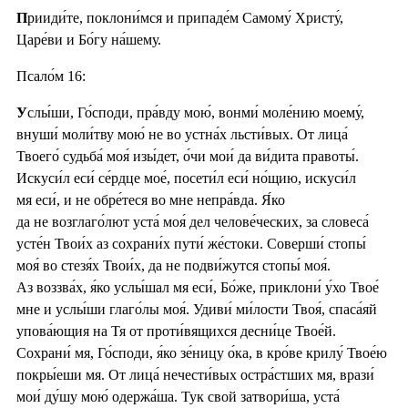
П
рииди́те, поклони́мся и припаде́м Самому́ Христу́,
Царе́ви и Бо́гу на́шему.
Псало́м 16:
У
слы́ши, Го́споди, пра́вду мою́, вонми́ моле́нию моему́,
внуши́ моли́тву мою́ не во устна́х льсти́вых. От лица́
Твоего́ судьба́ моя́ изы́дет, о́чи мои́ да ви́дита правоты́.
Искуси́л еси́ се́рдце мое́, посети́л еси́ но́щию, искуси́л
мя еси́, и не обре́теся во мне непра́вда. Я́ко
да не возглаго́лют уста́ моя́ дел челове́ческих, за словеса́
усте́н Твои́х аз сохрани́х пути́ же́стоки. Соверши́ стопы́
моя́ во стезя́х Твои́х, да не подви́жутся стопы́ моя́.
Аз воззва́х, я́ко услы́шал мя еси́, Бо́же, приклони́ у́хо Твое́
мне и услы́ши глаго́лы моя́. Удиви́ ми́лости Твоя́, спаса́яй
упова́ющия на Тя от проти́вящихся десни́це Твое́й.
Сохрани́ мя, Го́споди, я́ко зе́ницу о́ка, в кро́ве крилу́ Твое́ю
покры́еши мя. От лица́ нечести́вых остра́стших мя, врази́
мои́ ду́шу мою́ одержа́ша. Тук свой затвори́ша, уста́