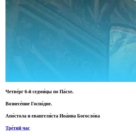
Четве́рг 6-й седми́цы по Па́схе.
Вознесе́ние Госпо́дне.
Апо́стола и евангели́ста Иоа́нна Богосло́ва
Тре́тий час