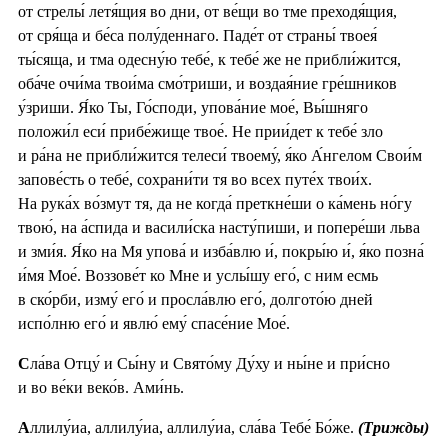
от стрелы́ летя́щия во дни, от ве́щи во тме преходя́щия,
от сря́ща и бе́са полу́деннаго. Паде́т от страны́ твоея́
ты́сяща, и тма одесну́ю тебе́, к тебе́ же не прибли́жится,
оба́че очи́ма твои́ма смо́триши, и воздая́ние гре́шников
у́зриши. Я́ко Ты, Го́споди, упова́ние мое́, Вы́шняго
положи́л еси́ прибе́жище твое́. Не прии́дет к тебе́ зло
и ра́на не прибли́жится телеси́ твоему́, я́ко А́нгелом Свои́м
запове́сть о тебе́, сохрани́ти тя во всех путе́х твои́х.
На рука́х во́змут тя, да не когда́ преткне́ши о ка́мень но́гу
твою́, на а́спида и васили́ска насту́пиши, и попере́ши льва
и зми́я. Я́ко на Мя упова́ и изба́влю и́, покры́ю и́, я́ко позна́
и́мя Мое́. Воззове́т ко Мне и услы́шу его́, с ним есмь
в ско́рби, изму́ его́ и просла́влю его́, долгото́ю дней
испо́лню его́ и явлю́ ему́ спасе́ние Мое́.
С
ла́ва Отцу́ и Сы́ну и Свято́му Ду́ху и ны́не и при́сно
и во ве́ки веко́в. Ами́нь.
А
ллилу́иа, аллилу́иа, аллилу́иа, сла́ва Тебе́ Бо́же.
(Трижды)