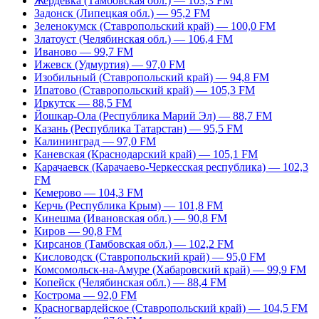
Жердевка (Тамбовская обл.) — 103,3 FM
Задонск (Липецкая обл.) — 95,2 FM
Зеленокумск (Ставропольский край) — 100,0 FM
Златоуст (Челябинская обл.) — 106,4 FM
Иваново — 99,7 FM
Ижевск (Удмуртия) — 97,0 FM
Изобильный (Ставропольский край) — 94,8 FM
Ипатово (Ставропольский край) — 105,3 FM
Иркутск — 88,5 FM
Йошкар-Ола (Республика Марий Эл) — 88,7 FM
Казань (Республика Татарстан) — 95,5 FM
Калининград — 97,0 FM
Каневская (Краснодарский край) — 105,1 FM
Карачаевск (Карачаево-Черкесская республика) — 102,3
FM
Кемерово — 104,3 FM
Керчь (Республика Крым) — 101,8 FM
Кинешма (Ивановская обл.) — 90,8 FM
Киров — 90,8 FM
Кирсанов (Тамбовская обл.) — 102,2 FM
Кисловодск (Ставропольский край) — 95,0 FM
Комсомольск-на-Амуре (Хабаровский край) — 99,9 FM
Копейск (Челябинская обл.) — 88,4 FM
Кострома — 92,0 FM
Красногвардейское (Ставропольский край) — 104,5 FM