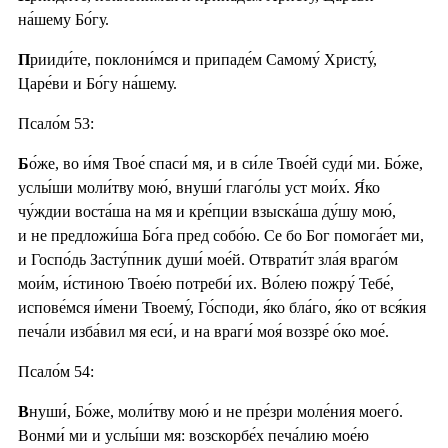
на́шему Бо́гу.
П
рииди́те, поклони́мся и припаде́м Самому́ Христу́,
Царе́ви и Бо́гу на́шему.
Псало́м 53:
Б
о́же, во и́мя Твое́ спаси́ мя, и в си́ле Твое́й суди́ ми. Бо́же,
услы́ши моли́тву мою́, внуши́ глаго́лы уст мои́х. Я́ко
чу́ждии воста́ша на мя и кре́пции взыска́ша ду́шу мою́,
и не предложи́ша Бо́га пред собо́ю. Се бо Бог помога́ет ми,
и Госпо́дь Засту́пник души́ мое́й. Отврати́т зла́я враго́м
мои́м, и́стиною Твое́ю потреби́ их. Во́лею пожру́ Тебе́,
испове́мся и́мени Твоему́, Го́споди, я́ко бла́го, я́ко от вся́кия
печа́ли изба́вил мя еси́, и на враги́ моя́ воззре́ о́ко мое́.
Псало́м 54:
В
нуши́, Бо́же, моли́тву мою́ и не пре́зри моле́ния моего́.
Вонми́ ми и услы́ши мя: возскорбе́х печа́лию мое́ю