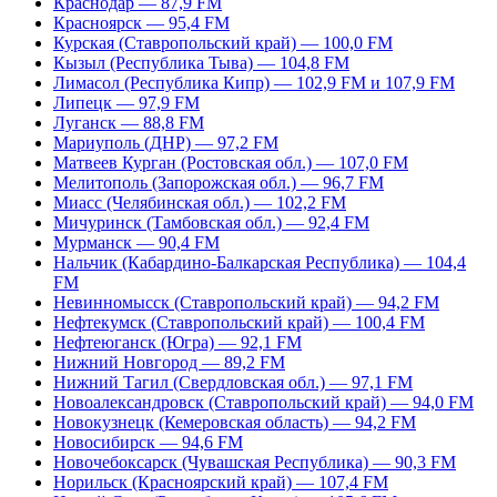
Краснодар — 87,9 FM
Красноярск — 95,4 FM
Курская (Ставропольский край) — 100,0 FM
Кызыл (Республика Тыва) — 104,8 FM
Лимасол (Республика Кипр) — 102,9 FM и 107,9 FM
Липецк — 97,9 FM
Луганск — 88,8 FM
Мариуполь (ДНР) — 97,2 FM
Матвеев Курган (Ростовская обл.) — 107,0 FM
Мелитополь (Запорожская обл.) — 96,7 FM
Миасс (Челябинская обл.) — 102,2 FM
Мичуринск (Тамбовская обл.) — 92,4 FM
Мурманск — 90,4 FM
Нальчик (Кабардино-Балкарская Республика) — 104,4
FM
Невинномысск (Ставропольский край) — 94,2 FM
Нефтекумск (Ставропольский край) — 100,4 FM
Нефтеюганск (Югра) — 92,1 FM
Нижний Новгород — 89,2 FM
Нижний Тагил (Свердловская обл.) — 97,1 FM
Новоалександровск (Ставропольский край) — 94,0 FM
Новокузнецк (Кемеровская область) — 94,2 FM
Новосибирск — 94,6 FM
Новочебоксарск (Чувашская Республика) — 90,3 FM
Норильск (Красноярский край) — 107,4 FM