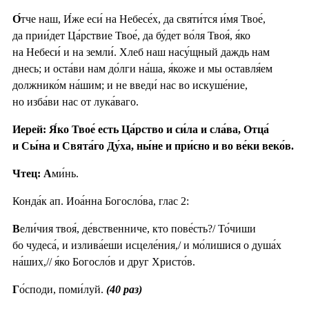
О́
тче наш, И́же еси́ на Небесе́х, да святи́тся и́мя Твое́,
да прии́дет Ца́рствие Твое́, да бу́дет во́ля Твоя́, я́ко
на Небеси́ и на земли́. Хлеб наш насу́щный даждь нам
днесь; и оста́ви нам до́лги на́ша, я́коже и мы оставля́ем
должнико́м на́шим; и не введи́ нас во искуше́ние,
но изба́ви нас от лука́ваго.
Иерей: Я́ко Твое́ есть Ца́рство и си́ла и сла́ва, Отца́
и Сы́на и Свята́го Ду́ха, ны́не и при́сно и во ве́ки веко́в.
Чтец: А
ми́нь.
Конда́к ап. Иоа́нна Богосло́ва, глас 2:
В
ели́чия твоя́, де́вственниче, кто пове́сть?/ То́чиши
бо чудеса́, и излива́еши исцеле́ния,/ и мо́лишися о душа́х
на́ших,// я́ко Богосло́в и друг Христо́в.
Г
о́споди, поми́луй.
(40 раз)