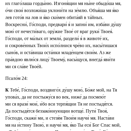
их глаго́лаша горды́ню. Изгоня́щии мя ны́не обыдо́ша мя,
о́чи свои́ возложи́ша уклони́ти на зе́млю. Объя́ша мя я́ко
лев гото́в на лов и я́ко ски́мен обита́яй в та́йных.
Воскресни́, Го́споди, предвари́ я́ и запни́ им, изба́ви ду́шу
мою́ от нечести́ваго, ору́жие Твое́ от враг руки́ Твоея́.
Го́споди, от ма́лых от земли́, раздели́ я́ в животе́ их,
и сокрове́нных Твои́х испо́лнися чре́во их, насы́тишася
сыно́в, и оста́виша оста́нки младе́нцем свои́м. Аз же
пра́вдою явлю́ся лицу́ Твоему́, насы́щуся, внегда́ яви́ти
ми ся сла́ве Твое́й.
Псало́м 24:
К
Тебе́, Го́споди, воздвиго́х ду́шу мою́, Бо́же мой, на Тя
упова́х, да не постыжу́ся во век, ниже́ да посмею́т
ми ся врази́ мои́, и́бо вси терпя́щии Тя не постыдя́тся.
Да постыдя́тся беззако́ннующии вотще́. Пути́ Твоя́,
Го́споди, скажи́ ми, и стезя́м Твои́м научи́ мя. Наста́ви
мя на и́стину Твою́, и научи́ мя, я́ко Ты еси́ Бог Спас мой,