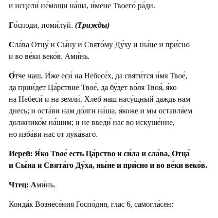
и исцели́ не́мощи на́ша, и́мене Твоего́ ра́ди.
Г
о́споди, поми́луй.
(Трижды)
С
ла́ва Отцу́ и Сы́ну и Свято́му Ду́ху и ны́не и при́сно
и во ве́ки веко́в. Ами́нь.
О́
тче наш, И́же еси́ на Небесе́х, да святи́тся и́мя Твое́,
да прии́дет Ца́рствие Твое́, да бу́дет во́ля Твоя́, я́ко
на Небеси́ и на земли́. Хлеб наш насу́щный даждь нам
днесь; и оста́ви нам до́лги на́ша, я́коже и мы оставля́ем
должнико́м на́шим; и не введи́ нас во искуше́ние,
но изба́ви нас от лука́ваго.
Иерей: Я́ко Твое́ есть Ца́рство и си́ла и сла́ва, Отца́
и Сы́на и Свята́го Ду́ха, ны́не и при́сно и во ве́ки веко́в.
Чтец: А
ми́нь.
Конда́к Вознесе́ния Госпо́дня, глас 6, самогла́сен: