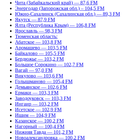
Чита (Забайкальский край) — 87,6 FM
Энергодар (Запорожская обл.) – 104,5 FM
Южно-Сахалинск (Сахалинская обл.) — 89,3 FM
Якутск — 87,9 FM
Ялта (Республика Крым) — 106,8 FM
Ярославль — 98,3 FM
Тюменская область:
Абатское — 103,8 FM
Аромашево — 103,5 FM
Байкалово — 105,5 FM
Бердюжье — 103,2 FM
Большое Сорокино — 102,7 FM
Вагай — 97,0 FM
Викулово — 103,6 FM
Голышманово — 105,4 FM
Демьянское — 102,6 FM
Ермаки — 103,3 FM
Заводоуковск — 103,3 FM
Ингаир — 103,2 FM
Исетское — 102,9 FM
Ишим — 104,9 FM
Казанское — 100,2 FM
Нагорный — 100,4 FM
Нижняя Тавда — 101,2 FM
Новоалександровка — 100,2 FM