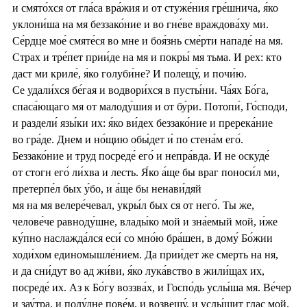
и смято́хся от гла́са вра́жия и от стуже́ния гре́шнича, я́ко
уклони́ша на мя беззако́ние и во гне́ве враждова́ху ми.
Се́рдце мое́ смяте́ся во мне и боя́знь сме́рти нападе́ на мя.
Страх и тре́пет прии́де на мя и покры́ мя тьма. И рех: кто
даст ми криле́, я́ко голуби́не? И полещу́, и почи́ю.
Се удали́хся бе́гая и водвори́хся в пусты́ни. Ча́ях Бо́га,
спаса́ющаго мя от малоду́шия и от бу́ри. Потопи́, Го́споди,
и раздели́ язы́ки их: я́ко ви́дех беззако́ние и пререка́ние
во гра́де. Днем и но́щию обы́дет и́ по стена́м его́.
Беззако́ние и труд посреде́ его́ и непра́вда. И не оскуде́
от стогн его́ ли́хва и лесть. Я́ко а́ще бы враг поноси́л ми,
претерпе́л бых у́бо, и а́ще бы ненави́дяй
мя на мя велере́чевал, укры́л бых ся от него́. Ты же,
челове́че равноду́шне, влады́ко мой и зна́емый мой, и́же
ку́пно наслажда́лся еси́ со мно́ю бра́шен, в дому́ Бо́жии
ходи́хом единомышле́нием. Да прии́дет же смерть на ня,
и да сни́дут во ад жи́ви, я́ко лука́вство в жили́щах их,
посреде́ их. Аз к Бо́гу воззва́х, и Госпо́дь услы́ша мя. Ве́чер
и зау́тра, и полу́дне пове́м, и возвещу́, и услы́шит глас мой.