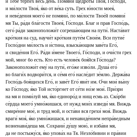
и Тебе́ терпе́х весь день. Помяни́ щедро́ты Твоя́, Го́споди,
и ми́лости Твоя́, я́ко от ве́ка суть. Грех ю́ности моея́,
и неве́дения моего́ не помяни́, по ми́лости Твое́й помяни́
мя Ты, ра́ди бла́гости Твоея́, Го́споди. Благ и прав Госпо́дь,
сего́ ра́ди законоположи́т согреша́ющим на пути́. Наста́вит
кро́ткия на суд, научи́т кро́ткия путе́м Свои́м. Вси путие́
Госпо́дни ми́лость и и́стина, взыска́ющим заве́та Его́,
и свиде́ния Его́. Ра́ди и́мене Твоего́, Го́споди, и очи́сти грех
мой, мног бо есть. Кто есть челове́к боя́йся Го́спода?
Законоположи́т ему́ на пути́, его́же изво́ли. Душа́ его́
во благи́х водвори́тся, и се́мя его́ насле́дит зе́млю. Держа́ва
Госпо́дь боя́щихся Его́, и заве́т Его́ яви́т им. О́чи мои́ вы́ну
ко Го́споду, я́ко Той исто́ргнет от се́ти но́зе мои́. При́зри
на мя и поми́луй мя, я́ко единоро́д и нищ есмь аз. Ско́рби
се́рдца моего́ умно́жишася, от нужд мои́х изведи́ мя. Виждь
смире́ние мое́, и труд мой, и оста́ви вся грехи́ моя́. Виждь
враги́ моя́, я́ко умно́жишася, и ненавиде́нием непра́ведным
возненави́деша мя. Сохрани́ ду́шу мою́, и изба́ви мя,
да не постыжу́ся, я́ко упова́х на Тя. Незло́бивии и пра́вии