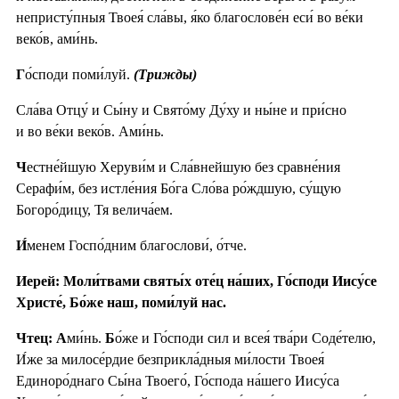
непристу́пныя Твоея́ сла́вы, я́ко благослове́н еси́ во ве́ки
веко́в, ами́нь.
Г
о́споди поми́луй.
(Трижды)
Сла́ва Отцу́ и Сы́ну и Свято́му Ду́ху и ны́не и при́сно
и во ве́ки веко́в. Ами́нь.
Ч
естне́йшую Херуви́м и Сла́внейшую без сравне́ния
Серафи́м, без истле́ния Бо́га Сло́ва ро́ждшую, су́щую
Богоро́дицу, Тя велича́ем.
И́
менем Госпо́дним благослови́, о́тче.
Иерей: Моли́твами святы́х оте́ц на́ших, Го́споди Иису́се
Христе́, Бо́же наш, поми́луй нас.
Чтец: А
ми́нь.
Б
о́же и Го́споди сил и всея́ тва́ри Соде́телю,
И́же за милосе́рдие безприкла́дныя ми́лости Твоея́
Единоро́днаго Сы́на Твоего́, Го́спода на́шего Иису́са