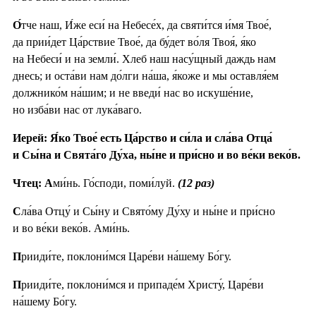
О́
тче наш, И́же еси́ на Небесе́х, да святи́тся и́мя Твое́,
да прии́дет Ца́рствие Твое́, да бу́дет во́ля Твоя́, я́ко
на Небеси́ и на земли́. Хлеб наш насу́щный даждь нам
днесь; и оста́ви нам до́лги на́ша, я́коже и мы оставля́ем
должнико́м на́шим; и не введи́ нас во искуше́ние,
но изба́ви нас от лука́ваго.
Иерей: Я́ко Твое́ есть Ца́рство и си́ла и сла́ва Отца́
и Сы́на и Свята́го Ду́ха, ны́не и при́сно и во ве́ки веко́в.
Чтец: А
ми́нь. Го́споди, поми́луй.
(12 раз)
С
ла́ва Отцу́ и Сы́ну и Свято́му Ду́ху и ны́не и при́сно
и во ве́ки веко́в. Ами́нь.
П
рииди́те, поклони́мся Царе́ви на́шему Бо́гу.
П
рииди́те, поклони́мся и припаде́м Христу́, Царе́ви
на́шему Бо́гу.