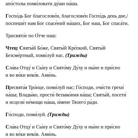
апо́столы поми́ловати ду́ши на́ша.
Г
оспо́дь Бог благослове́н, благослове́н Госпо́дь день дне,/
поспеши́т нам Бог спасе́ний на́ших, Бог наш, Бог спаса́ти.
Трисвято́е по О́тче наш:
Чтец: С
вяты́й Бо́же, Святы́й Кре́пкий, Святы́й
Безсме́ртный, поми́луй нас.
(Трижды)
С
ла́ва Отцу́ и Сы́ну и Свято́му Ду́ху и ны́не и при́сно
и во ве́ки веко́в. Ами́нь.
П
ресвята́я Тро́ице, поми́луй нас; Го́споди, очи́сти грехи́
на́ша; Влады́ко, прости́ беззако́ния на́ша; Святы́й, посети́
и исцели́ не́мощи на́ша, и́мене Твоего́ ра́ди.
Г
о́споди, поми́луй.
(Трижды)
С
ла́ва Отцу́ и Сы́ну и Свято́му Ду́ху и ны́не и при́сно
и во ве́ки веко́в. Ами́нь.