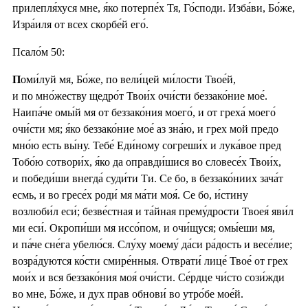
прилепля́хуся мне, я́ко потерпе́х Тя, Го́споди. Изба́ви, Бо́же,
Изра́иля от всех скорбе́й его́.
Псало́м 50:
П
оми́луй мя, Бо́же, по вели́цей ми́лости Твое́й,
и по мно́жеству щедро́т Твои́х очи́сти беззако́ние мое́.
Наипа́че омы́й мя от беззако́ния моего́, и от греха́ моего́
очи́сти мя; я́ко беззако́ние мое́ аз зна́ю, и грех мой предо
мно́ю есть вы́ну. Тебе́ Еди́ному согреши́х и лука́вое пред
Тобо́ю сотвори́х, я́ко да оправди́шися во словесе́х Твои́х,
и победи́ши внегда́ суди́ти Ти. Се бо, в беззако́ниих зача́т
есмь, и во гресе́х роди́ мя ма́ти моя́. Се бо, и́стину
возлюби́л еси́; безве́стная и та́йная прему́дрости Твоея́ яви́л
ми еси́. Окропи́ши мя иссо́пом, и очи́щуся; омы́еши мя,
и па́че сне́га убелю́ся. Слу́ху моему́ да́си ра́дость и весе́лие;
возра́дуются ко́сти смире́нныя. Отврати́ лице́ Твое́ от грех
мои́х и вся беззако́ния моя́ очи́сти. Се́рдце чи́сто сози́жди
во мне, Бо́же, и дух прав обнови́ во утро́бе мое́й.