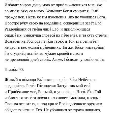
Изба́вит ми́ром ду́шу мою́ от приближа́ющихся мне, я́ко
во мно́зе бя́ху со мно́ю. Услы́шит Бог и смири́т я́, Сый
пре́жде век. Несть бо им измене́ния, я́ко не убоя́шася Бо́га.
Простре́ ру́ку свою́ на воздая́ние, оскверни́ша заве́т Его́.
Раздели́шася от гне́ва лица́ Его́, и прибли́жишася
сердца́ их, умя́кнуша словеса́ их па́че еле́а, и та суть стре́лы.
Возве́рзи на Го́спода печа́ль твою́, и Той тя препита́ет,
не даст в век молвы́ пра́веднику. Ты же, Бо́же, низведе́ши
я́ в студене́ц истле́ния, му́жие крове́й и льсти
не преполовя́т дней свои́х. Аз же, Го́споди, упова́ю на Тя.
Псало́м 90:
Ж
ивы́й в по́мощи Вы́шняго, в кро́ве Бо́га Небе́снаго
водвори́тся. Рече́т Го́сподеви: Засту́пник мой еси́
и Прибе́жище мое́, Бог мой, и упова́ю на Него́. Я́ко Той
изба́вит тя от се́ти ло́вчи и от словесе́ мяте́жна, плещма́
Свои́ма осени́т тя, и под криле́ Его́ наде́ешися: ору́жием
обы́дет тя и́стина Его́. Не убои́шися от стра́ха нощна́го,