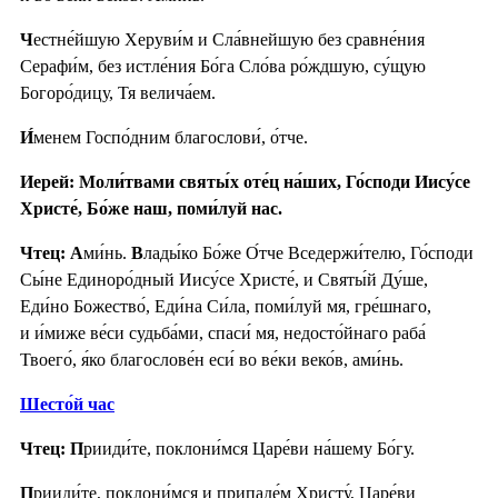
Ч
естне́йшую Херуви́м и Сла́внейшую без сравне́ния
Серафи́м, без истле́ния Бо́га Сло́ва ро́ждшую, су́щую
Богоро́дицу, Тя велича́ем.
И́
менем Госпо́дним благослови́, о́тче.
Иерей: Моли́твами святы́х оте́ц на́ших, Го́споди Иису́се
Христе́, Бо́же наш, поми́луй нас.
Чтец: А
ми́нь.
В
лады́ко Бо́же О́тче Вседержи́телю, Го́споди
Сы́не Единоро́дный Иису́се Христе́, и Святы́й Ду́ше,
Еди́но Божество́, Еди́на Си́ла, поми́луй мя, гре́шнаго,
и и́миже ве́си судьба́ми, спаси́ мя, недосто́йнаго раба́
Твоего́, я́ко благослове́н еси́ во ве́ки веко́в, ами́нь.
Шесто́й час
Чтец: П
рииди́те, поклони́мся Царе́ви на́шему Бо́гу.
П
рииди́те, поклони́мся и припаде́м Христу́, Царе́ви