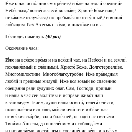
Е́
же о нас испо́лнив смотре́ние,/ и я́же на земли́ соедини́в
Небе́сным,/ возне́слся еси́ во сла́ве, Христе́ Бо́же наш,/
ника́коже отлуча́яся,/ но пребыва́я неотсту́пный,/ и вопия́
лю́бящим Тя:// Аз есмь с ва́ми, и никто́же на вы.
Г
о́споди, поми́луй.
(40 раз)
Окончание часа:
И́
же на вся́кое вре́мя и на вся́кий час, на Небеси́ и на земли́,
покланя́емый и сла́вимый, Христе́ Бо́же, Долготерпели́ве,
Многоми́лостиве, Многоблагоутро́бне, И́же пра́ведныя
любя́й и гре́шныя ми́луяй, И́же вся зовы́й ко спасе́нию
обеща́ния ра́ди бу́дущих благ. Сам, Го́споди, приими́
и на́ша в час сей моли́твы и испра́ви живо́т наш
к за́поведем Твои́м, ду́ши на́ша освяти́, телеса́ очи́сти,
помышле́ния испра́ви, мы́сли очи́сти и изба́ви нас
от вся́кия ско́рби, зол и боле́зней, огради́ нас святы́ми
Твои́ми А́нгелы, да ополче́нием их соблюда́еми
и наставля́еми, дости́гнем в соедине́ние ве́ры и в ра́зум