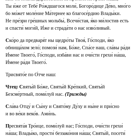
Ты и́же от Тебе́ Ро́ждшагося моли́, Богоро́дице Де́во, мно́го
бо мо́жет моле́ние Ма́тернее ко благосе́рдию Влады́ки.
Не пре́зри гре́шных мольбы́, Всечи́стая, я́ко ми́лостив есть
и спасти́ моги́й, И́же и страда́ти о нас изво́ливый.
С
ко́ро да предваря́т ны щедро́ты Твоя́, Го́споди, я́ко
обнища́хом зело́; помози́ нам, Бо́же, Спа́се наш, сла́вы ра́ди
И́мене Твоего́, Го́споди, изба́ви нас и очи́сти грехи́ на́ша,
И́мене ра́ди Твоего́.
Трисвято́е по О́тче наш:
Чтец: С
вяты́й Бо́же, Святы́й Кре́пкий, Святы́й
Безсме́ртный, поми́луй нас.
(Трижды)
С
ла́ва Отцу́ и Сы́ну и Свято́му Ду́ху и ны́не и при́сно
и во ве́ки веко́в. Ами́нь.
П
ресвята́я Тро́ице, поми́луй нас; Го́споди, очи́сти грехи́
на́ша; Влады́ко, прости́ беззако́ния на́ша; Святы́й, посети́