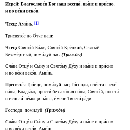
Иерей: Благослове́н Бог наш всегда́, ны́не и при́сно,
и во ве́ки веко́в.
[1]
Чтец: А
ми́нь.
Трисвято́е по О́тче наш:
Чтец: С
вяты́й Бо́же, Святы́й Кре́пкий, Святы́й
Безсме́ртный, поми́луй нас.
(Трижды)
С
ла́ва Отцу́ и Сы́ну и Свято́му Ду́ху и ны́не и при́сно
и во ве́ки веко́в. Ами́нь.
П
ресвята́я Тро́ице, поми́луй нас; Го́споди, очи́сти грехи́
на́ша; Влады́ко, прости́ беззако́ния на́ша; Святы́й, посети́
и исцели́ не́мощи на́ша, и́мене Твоего́ ра́ди.
Г
о́споди, поми́луй.
(Трижды)
С
ла́ва Отцу́ и Сы́ну и Свято́му Ду́ху и ны́не и при́сно
и во ве́ки веко́в. Ами́нь.