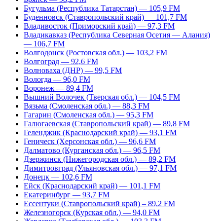
Бугульма (Республика Татарстан) — 105,9 FM
Буденновск (Ставропольский край) — 101,7 FM
Владивосток (Приморский край) — 97,3 FM
Владикавказ (Республика Северная Осетия — Алания)
— 106,7 FM
Волгодонск (Ростовская обл.) — 103,2 FM
Волгоград — 92,6 FM
Волноваха (ДНР) — 99,5 FM
Вологда — 96,0 FM
Воронеж — 89,4 FM
Вышний Волочек (Тверская обл.) — 104,5 FM
Вязьма (Смоленская обл.) — 88,3 FM
Гагарин (Смоленская обл.) — 95,3 FM
Галюгаевская (Ставропольский край) — 89,8 FM
Геленджик (Краснодарский край) — 93,1 FM
Геническ (Херсонская обл.) — 96,6 FM
Далматово (Курганская обл.) — 96,5 FM
Дзержинск (Нижегородская обл.) — 89,2 FM
Димитровград (Ульяновская обл.) — 97,1 FM
Донецк — 102,6 FM
Ейск (Краснодарский край) — 101,1 FM
Екатеринбург — 93,7 FM
Ессентуки (Ставропольский край) – 89,2 FM
Железногорск (Курская обл.) — 94,0 FM