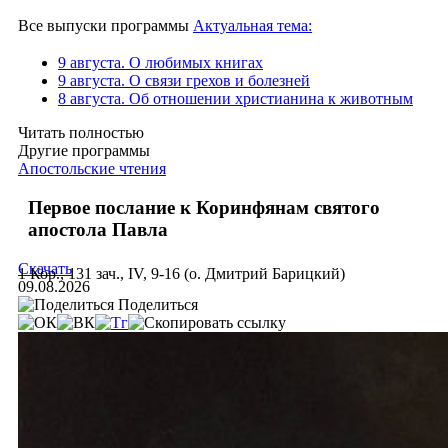
Все выпуски программы
Актуальная тема:
9 августа. О любимых книгах
9 августа. О связи грехов и болезней
8 августа. Об отношении христианина к животным
Читать полностью
Другие программы
Апостольские чтения
Первое послание к Коринфянам святого
апостола Павла
Скачать
1 Кор., 131 зач., IV, 9-16 (о. Дмитрий Барицкий)
09.08.2026
Поделиться