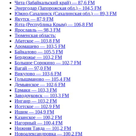
Чита (Забайкальский край) — 87,6 FM
Энергодар (Запорожская обл.) – 104,5 FM
Южно-Сахалинск (Сахалинская обл.) — 89,3 FM
Якутск — 87,9 FM
Ялта (Республика Крым) — 106,8 FM
Ярославль — 98,3 FM
Тюменская область:
Абатское — 103,8 FM
Аромашево — 103,5 FM
Байкалово — 105,5 FM
Бердюжье — 103,2 FM
Большое Сорокино — 102,7 FM
Вагай — 97,0 FM
Викулово — 103,6 FM
Голышманово — 105,4 FM
Демьянское — 102,6 FM
Ермаки — 103,3 FM
Заводоуковск — 103,3 FM
Ингаир — 103,2 FM
Исетское — 102,9 FM
Ишим — 104,9 FM
Казанское — 100,2 FM
Нагорный — 100,4 FM
Нижняя Тавда — 101,2 FM
Новоалександровка — 100,2 FM