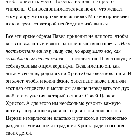
чтобы очистить место. То есть апостолы не просто
унижены. Они воспринимаются как нечто, что мешает
этому миру жить привычной жизнью. Мир воспринимает
их как грязь, от которой необходимо избавиться.
Все эти яркие образы Павел приводит не для того, чтобы
вызвать жалость и излить на коринфян свою горечь.
«Не к
постыжению вашему пишу сие, но вразумляю вас, как
возлюбленных детей моих»
, — поясняет он. Павел ощущает
себя духовным отцом коринфян. Ведь именно он, как
читаем сегодня, родил их во Христе благовествованием. И
он хочет, чтобы и коринфские христиане также приняли
этот дар отцовства и могли бы дальше передавать тот Дух
любви и служения, который оставил Своей Церкви
Христос. А для этого им необходимо усвоить важную
истину: подлинное духовное отцовство и лидерство в
Церкви измеряется не властью и успехом, а готовностью
разделить унижение и страдания Христа ради спасения
своих детей.