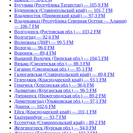
Бугульма (Республика Татарстан) — 105,9 FM
Буденновск (Ставропольский край) — 101,7 FM
Владивосток (Приморский край) — 97,3 FM
Владикавказ (Республика Северная Осетия — Алания)
— 106,7 FM
Волгодонск (Ростовская обл.) — 103,2 FM
Волгоград — 92,6 FM
Волноваха (ДНР) — 99,5 FM
Вологда — 96,0 FM
Воронеж — 89,4 FM
Вышний Волочек (Тверская обл.) — 104,5 FM
Вязьма (Смоленская обл.) — 88,3 FM
Гагарин (Смоленская обл.) — 95,3 FM
Галюгаевская (Ставропольский край) — 89,8 FM
Геленджик (Краснодарский край) — 93,1 FM
Геническ (Херсонская обл.) — 96,6 FM
Далматово (Курганская обл.) — 96,5 FM
Дзержинск (Нижегородская обл.) — 89,2 FM
Димитровград (Ульяновская обл.) — 97,1 FM
Донецк — 102,6 FM
Ейск (Краснодарский край) — 101,1 FM
Екатеринбург — 93,7 FM
Ессентуки (Ставропольский край) – 89,2 FM
Железногорск (Курская обл.) — 94,0 FM