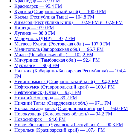
Краснодар — 87,9 FM
Красноярск — 95,4 FM
Курская (Ставропольский край) — 100,0 FM
Кызыл (Республика Тыва) — 104,8 FM
Лимасол (Республика Кипр) — 102,9 FM и 107,9 FM
Липецк — 97,9 FM
Луганск — 88,8 FM
Мариуполь (ДНР) — 97,2 FM
Матвеев Курган (Ростовская обл.) — 107,0 FM
Мелитополь (Запорожская обл.) — 96,7 FM
Миасс (Челябинская обл.) — 102,2 FM
Мичуринск (Тамбовская обл.) — 92,4 FM
Мурманск — 90,4 FM
Нальчик (Кабардино-Балкарская Республика) — 104,4
FM
Невинномысск (Ставропольский край) — 94,2 FM
Нефтекумск (Ставропольский край) — 100,4 FM
Нефтеюганск (Югра) — 92,1 FM
Нижний Новгород — 89,2 FM
Нижний Тагил (Свердловская обл.) — 97,1 FM
Новоалександровск (Ставропольский край) — 94,0 FM
Новокузнецк (Кемеровская область) — 94,2 FM
Новосибирск — 94,6 FM
Новочебоксарск (Чувашская Республика) — 90,3 FM
Норильск (Красноярский край) — 107,4 FM