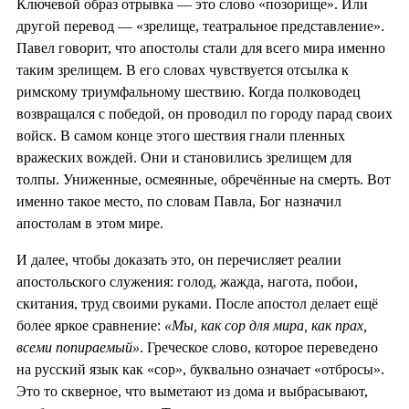
Ключевой образ отрывка — это слово «позорище». Или
другой перевод — «зрелище, театральное представление».
Павел говорит, что апостолы стали для всего мира именно
таким зрелищем. В его словах чувствуется отсылка к
римскому триумфальному шествию. Когда полководец
возвращался с победой, он проводил по городу парад своих
войск. В самом конце этого шествия гнали пленных
вражеских вождей. Они и становились зрелищем для
толпы. Униженные, осмеянные, обречённые на смерть. Вот
именно такое место, по словам Павла, Бог назначил
апостолам в этом мире.
И далее, чтобы доказать это, он перечисляет реалии
апостольского служения: голод, жажда, нагота, побои,
скитания, труд своими руками. После апостол делает ещё
более яркое сравнение:
«Мы, как сор для мира, как прах,
всеми попираемый»
. Греческое слово, которое переведено
на русский язык как «сор», буквально означает «отбросы».
Это то скверное, что выметают из дома и выбрасывают,