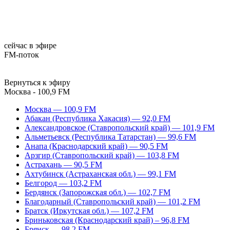
сейчас в эфире
FM-поток
Вернуться к эфиру
Москва - 100,9 FM
Москва — 100,9 FM
Абакан (Республика Хакасия) — 92,0 FM
Александровское (Ставропольский край) — 101,9 FM
Альметьевск (Республика Татарстан) — 99,6 FM
Анапа (Краснодарский край) — 90,5 FM
Арзгир (Ставропольский край) — 103,8 FM
Астрахань — 90,5 FM
Ахтубинск (Астраханская обл.) — 99,1 FM
Белгород — 103,2 FM
Бердянск (Запорожская обл.) — 102,7 FM
Благодарный (Ставропольский край) — 101,2 FM
Братск (Иркутская обл.) — 107,2 FM
Бриньковская (Краснодарский край) – 96,8 FM
Брянск — 98,2 FM