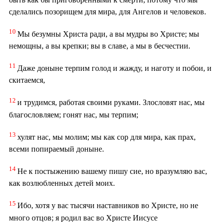
сделались позорищем для мира, для Ангелов и человеков.
10
Мы безумны Христа ради, а вы мудры во Христе; мы
немощны, а вы крепки; вы в славе, а мы в бесчестии.
11
Даже доныне терпим голод и жажду, и наготу и побои, и
скитаемся,
12
и трудимся, работая своими руками. Злословят нас, мы
благословляем; гонят нас, мы терпим;
13
хулят нас, мы молим; мы как сор для мира, как прах,
всеми попираемый доныне.
14
Не к постыжению вашему пишу сие, но вразумляю вас,
как возлюбленных детей моих.
15
Ибо, хотя у вас тысячи наставников во Христе, но не
много отцов; я родил вас во Христе Иисусе