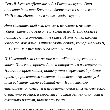
Сергей Аксаков «Детские годы Багрова-внука». Это
описание детства Барчонка, дворянского сына, в конце
XVIII века. Написано им многие годы спустя.
Это удивительный мир русского верующего человека и
удивительный по красоте русский язык. И это образец
потрясающих отношений в семье. И эту книгу, как мне
когда-то моя мама, я читал своим детям, которым было 8,
9, 12 лет. И этих троих сажал и читал.
И 12-летний сын сказал мне так: «Пап, потрясающая
книга. Ничего не происходит, а оторваться невозможно».
Ничего не происходит, потому что современный ребёнок
привык, простите за моветон, к постоянному экшену. А
там действительно событий нет. Но настолько
внимательно показаны и изучаются движения человеческой
души, что ребёнок и взрослый с наслаждением смотрят и
буквально растут, читая эту книгу.
А вторая моя любимая книга — это «Планета людей»