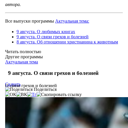
автора.
Все выпуски программы
Актуальная тема:
9 августа. О любимых книгах
9 августа. О связи грехов и болезней
8 августа. Об отношении христианина к животным
Читать полностью
Другие программы
Актуальная тема
9 августа. О связи грехов и болезней
Скачать
О связи грехов и болезней
Поделиться