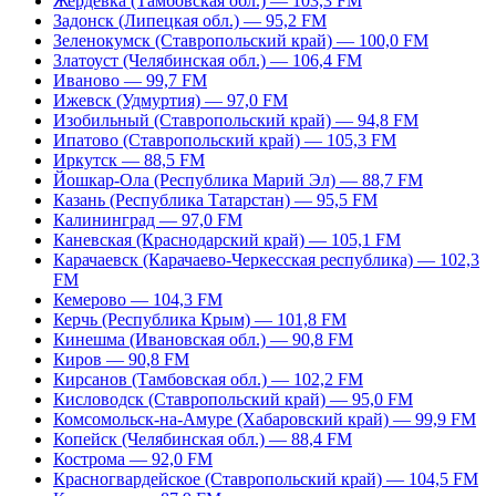
Жердевка (Тамбовская обл.) — 103,3 FM
Задонск (Липецкая обл.) — 95,2 FM
Зеленокумск (Ставропольский край) — 100,0 FM
Златоуст (Челябинская обл.) — 106,4 FM
Иваново — 99,7 FM
Ижевск (Удмуртия) — 97,0 FM
Изобильный (Ставропольский край) — 94,8 FM
Ипатово (Ставропольский край) — 105,3 FM
Иркутск — 88,5 FM
Йошкар-Ола (Республика Марий Эл) — 88,7 FM
Казань (Республика Татарстан) — 95,5 FM
Калининград — 97,0 FM
Каневская (Краснодарский край) — 105,1 FM
Карачаевск (Карачаево-Черкесская республика) — 102,3
FM
Кемерово — 104,3 FM
Керчь (Республика Крым) — 101,8 FM
Кинешма (Ивановская обл.) — 90,8 FM
Киров — 90,8 FM
Кирсанов (Тамбовская обл.) — 102,2 FM
Кисловодск (Ставропольский край) — 95,0 FM
Комсомольск-на-Амуре (Хабаровский край) — 99,9 FM
Копейск (Челябинская обл.) — 88,4 FM
Кострома — 92,0 FM
Красногвардейское (Ставропольский край) — 104,5 FM