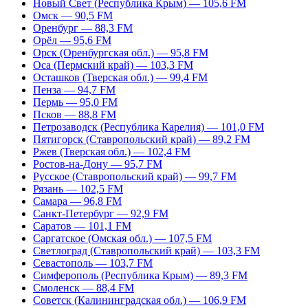
Новый Свет (Республика Крым) — 105,6 FM
Омск — 90,5 FM
Оренбург — 88,3 FM
Орёл — 95,6 FM
Орск (Оренбургская обл.) — 95,8 FM
Оса (Пермский край) — 103,3 FM
Осташков (Тверская обл.) — 99,4 FM
Пенза — 94,7 FM
Пермь — 95,0 FM
Псков — 88,8 FM
Петрозаводск (Республика Карелия) — 101,0 FM
Пятигорск (Ставропольский край) — 89,2 FM
Ржев (Тверская обл.) — 102,4 FM
Ростов-на-Дону — 95,7 FM
Русское (Ставропольский край) — 99,7 FM
Рязань — 102,5 FM
Самара — 96,8 FM
Санкт-Петербург — 92,9 FM
Саратов — 101,1 FM
Саргатское (Омская обл.) — 107,5 FM
Светлоград (Ставропольский край) — 103,3 FM
Севастополь — 103,7 FM
Симферополь (Республика Крым) — 89,3 FM
Смоленск — 88,4 FM
Советск (Калининградская обл.) — 106,9 FM