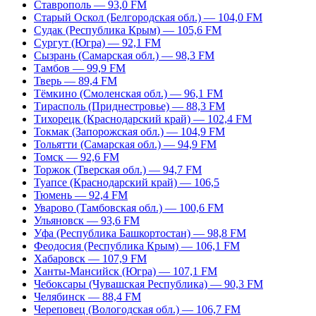
Ставрополь — 93,0 FM
Старый Оскол (Белгородская обл.) — 104,0 FM
Судак (Республика Крым) — 105,6 FM
Сургут (Югра) — 92,1 FM
Сызрань (Самарская обл.) — 98,3 FM
Тамбов — 99,9 FM
Тверь — 89,4 FM
Тёмкино (Смоленская обл.) — 96,1 FM
Тирасполь (Приднестровье) — 88,3 FM
Тихорецк (Краснодарский край) — 102,4 FM
Токмак (Запорожская обл.) — 104,9 FM
Тольятти (Самарская обл.) — 94,9 FM
Томск — 92,6 FM
Торжок (Тверская обл.) — 94,7 FM
Туапсе (Краснодарский край) — 106,5
Тюмень — 92,4 FM
Уварово (Тамбовская обл.) — 100,6 FM
Ульяновск — 93,6 FM
Уфа (Республика Башкортостан) — 98,8 FM
Феодосия (Республика Крым) — 106,1 FM
Хабаровск — 107,9 FM
Ханты-Мансийск (Югра) — 107,1 FM
Чебоксары (Чувашская Республика) — 90,3 FM
Челябинск — 88,4 FM
Череповец (Вологодская обл.) — 106,7 FM