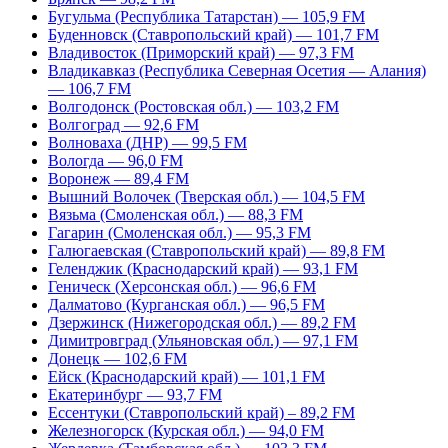
Бугульма (Республика Татарстан) — 105,9 FM
Буденновск (Ставропольский край) — 101,7 FM
Владивосток (Приморский край) — 97,3 FM
Владикавказ (Республика Северная Осетия — Алания)
— 106,7 FM
Волгодонск (Ростовская обл.) — 103,2 FM
Волгоград — 92,6 FM
Волноваха (ДНР) — 99,5 FM
Вологда — 96,0 FM
Воронеж — 89,4 FM
Вышний Волочек (Тверская обл.) — 104,5 FM
Вязьма (Смоленская обл.) — 88,3 FM
Гагарин (Смоленская обл.) — 95,3 FM
Галюгаевская (Ставропольский край) — 89,8 FM
Геленджик (Краснодарский край) — 93,1 FM
Геническ (Херсонская обл.) — 96,6 FM
Далматово (Курганская обл.) — 96,5 FM
Дзержинск (Нижегородская обл.) — 89,2 FM
Димитровград (Ульяновская обл.) — 97,1 FM
Донецк — 102,6 FM
Ейск (Краснодарский край) — 101,1 FM
Екатеринбург — 93,7 FM
Ессентуки (Ставропольский край) – 89,2 FM
Железногорск (Курская обл.) — 94,0 FM