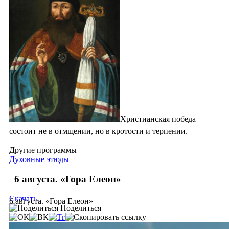
Христианская победа
состоит не в отмщении, но в кротости и терпении.
Другие программы
Духовные этюды
6 августа. «Гора Елеон»
Скачать
6 августа. «Гора Елеон»
Поделиться