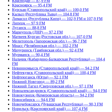
Краснодар — 87,9 FM
Красноярск — 95,4 FM
Курская (Ставропольский край) — 100,0 FM
Кызыл (Республика Тыва) — 104,8 FM
Лимасол (Республика Кипр) — 102,9 FM и 107,9 FM
Липецк — 97,9 FM
Луганск — 88,8 FM
Мариуполь (ДНР) — 97,2 FM
Матвеев Курган (Ростовская обл.) — 107,0 FM
Мелитополь (Запорожская обл.) — 96,7 FM
Миасс (Челябинская обл.) — 102,2 FM
Мичуринск (Тамбовская обл.) — 92,4 FM
Мурманск — 90,4 FM
Нальчик (Кабардино-Балкарская Республика) — 104,4
FM
Невинномысск (Ставропольский край) — 94,2 FM
Нефтекумск (Ставропольский край) — 100,4 FM
Нефтеюганск (Югра) — 92,1 FM
Нижний Новгород — 89,2 FM
Нижний Тагил (Свердловская обл.) — 97,1 FM
Новоалександровск (Ставропольский край) — 94,0 FM
Новокузнецк (Кемеровская область) — 94,2 FM
Новосибирск — 94,6 FM
Новочебоксарск (Чувашская Республика) — 90,3 FM
Норильск (Красноярский край) — 107,4 FM