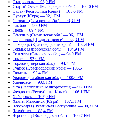
Ставрополь — 93,0 FM
Старый Оскол (Белгородская обл.) — 104,0 FM
Судак (Республика Крым) — 105,6 FM
Сургут (Югра) — 92,1 FM
Сызрань (Самарская обл.) — 98,3 FM
Тамбов — 99,9 FM
Тверь — 89,4 FM
Тёмкино (Смоленская обл.) — 96,1 FM
Тирасполь (Приднестровье) — 88,3 FM
Тихорецк (Краснодарский край) — 102,4 FM
Токмак (Запорожская обл.) — 104,9 FM
Тольятти (Самарская обл.) — 94,9 FM
Томск — 92,6 FM
Торжок (Тверская обл.) — 94,7 FM
Туапсе (Краснодарский край) — 106,5
Тюмень — 92,4 FM
Уварово (Тамбовская обл.) — 100,6 FM
Ульяновск — 93,6 FM
Уфа (Республика Башкортостан) — 98,8 FM
Феодосия (Республика Крым) — 106,1 FM
Хабаровск — 107,9 FM
Ханты-Мансийск (Югра) — 107,1 FM
Чебоксары (Чувашская Республика) — 90,3 FM
Челябинск — 88,4 FM
Череповец (Вологодская обл.) — 106,7 FM