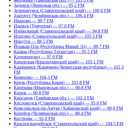
Жердевка (Тамбовская обл.) — 103,3 FM
Задонск (Липецкая обл.) — 95,2 FM
Зеленокумск (Ставропольский край) — 100,0 FM
Златоуст (Челябинская обл.) — 106,4 FM
Иваново — 99,7 FM
Ижевск (Удмуртия) — 97,0 FM
Изобильный (Ставропольский край) — 94,8 FM
Ипатово (Ставропольский край) — 105,3 FM
Иркутск — 88,5 FM
Йошкар-Ола (Республика Марий Эл) — 88,7 FM
Казань (Республика Татарстан) — 95,5 FM
Калининград — 97,0 FM
Каневская (Краснодарский край) — 105,1 FM
Карачаевск (Карачаево-Черкесская республика) — 102,3
FM
Кемерово — 104,3 FM
Керчь (Республика Крым) — 101,8 FM
Кинешма (Ивановская обл.) — 90,8 FM
Киров — 90,8 FM
Кирсанов (Тамбовская обл.) — 102,2 FM
Кисловодск (Ставропольский край) — 95,0 FM
Комсомольск-на-Амуре (Хабаровский край) — 99,9 FM
Копейск (Челябинская обл.) — 88,4 FM
Кострома — 92,0 FM
Красногвардейское (Ставропольский край) — 104,5 FM