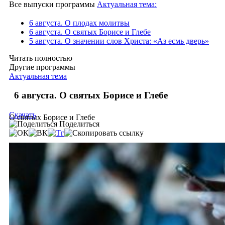
Все выпуски программы
Актуальная тема:
6 августа. О плодах молитвы
6 августа. О святых Борисе и Глебе
5 августа. О значении слов Христа: «Аз есмь дверь»
Читать полностью
Другие программы
Актуальная тема
6 августа. О святых Борисе и Глебе
Скачать
О святых Борисе и Глебе
Поделиться