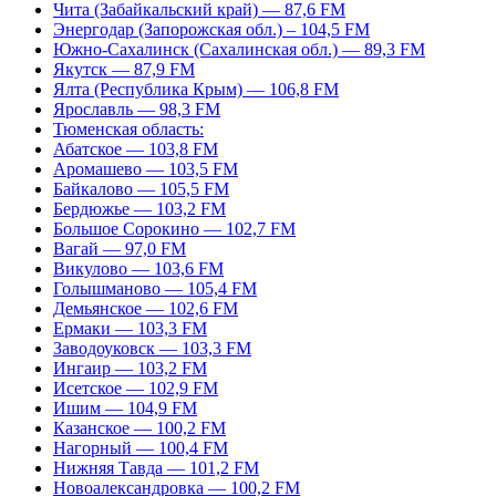
Чита (Забайкальский край) — 87,6 FM
Энергодар (Запорожская обл.) – 104,5 FM
Южно-Сахалинск (Сахалинская обл.) — 89,3 FM
Якутск — 87,9 FM
Ялта (Республика Крым) — 106,8 FM
Ярославль — 98,3 FM
Тюменская область:
Абатское — 103,8 FM
Аромашево — 103,5 FM
Байкалово — 105,5 FM
Бердюжье — 103,2 FM
Большое Сорокино — 102,7 FM
Вагай — 97,0 FM
Викулово — 103,6 FM
Голышманово — 105,4 FM
Демьянское — 102,6 FM
Ермаки — 103,3 FM
Заводоуковск — 103,3 FM
Ингаир — 103,2 FM
Исетское — 102,9 FM
Ишим — 104,9 FM
Казанское — 100,2 FM
Нагорный — 100,4 FM
Нижняя Тавда — 101,2 FM
Новоалександровка — 100,2 FM