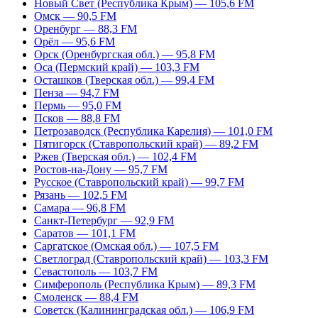
Новый Свет (Республика Крым) — 105,6 FM
Омск — 90,5 FM
Оренбург — 88,3 FM
Орёл — 95,6 FM
Орск (Оренбургская обл.) — 95,8 FM
Оса (Пермский край) — 103,3 FM
Осташков (Тверская обл.) — 99,4 FM
Пенза — 94,7 FM
Пермь — 95,0 FM
Псков — 88,8 FM
Петрозаводск (Республика Карелия) — 101,0 FM
Пятигорск (Ставропольский край) — 89,2 FM
Ржев (Тверская обл.) — 102,4 FM
Ростов-на-Дону — 95,7 FM
Русское (Ставропольский край) — 99,7 FM
Рязань — 102,5 FM
Самара — 96,8 FM
Санкт-Петербург — 92,9 FM
Саратов — 101,1 FM
Саргатское (Омская обл.) — 107,5 FM
Светлоград (Ставропольский край) — 103,3 FM
Севастополь — 103,7 FM
Симферополь (Республика Крым) — 89,3 FM
Смоленск — 88,4 FM
Советск (Калининградская обл.) — 106,9 FM