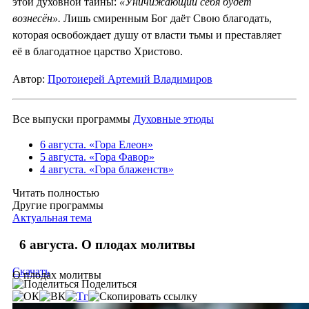
этой духовной тайны:
«Уничижающий себя будет
вознесён».
Лишь смиренным Бог даёт Свою благодать,
которая освобождает душу от власти тьмы и преставляет
её в благодатное царство Христово.
Автор:
Протоиерей Артемий Владимиров
Все выпуски программы
Духовные этюды
6 августа. «Гора Елеон»
5 августа. «Гора Фавор»
4 августа. «Гора блаженств»
Читать полностью
Другие программы
Актуальная тема
6 августа. О плодах молитвы
Скачать
О плодах молитвы
Поделиться