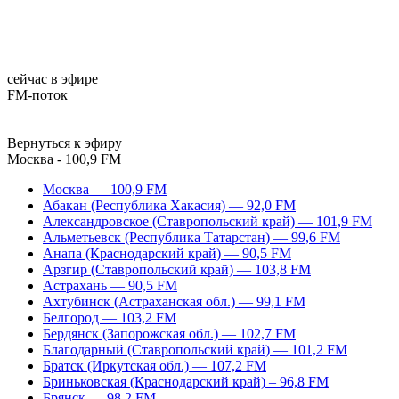
сейчас в эфире
FM-поток
Вернуться к эфиру
Москва - 100,9 FM
Москва — 100,9 FM
Абакан (Республика Хакасия) — 92,0 FM
Александровское (Ставропольский край) — 101,9 FM
Альметьевск (Республика Татарстан) — 99,6 FM
Анапа (Краснодарский край) — 90,5 FM
Арзгир (Ставропольский край) — 103,8 FM
Астрахань — 90,5 FM
Ахтубинск (Астраханская обл.) — 99,1 FM
Белгород — 103,2 FM
Бердянск (Запорожская обл.) — 102,7 FM
Благодарный (Ставропольский край) — 101,2 FM
Братск (Иркутская обл.) — 107,2 FM
Бриньковская (Краснодарский край) – 96,8 FM
Брянск — 98,2 FM