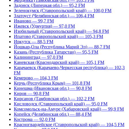
Жердевка (Тамбовская обл.) — 103,3 FM
Задонск (Липецкая обл.) — 95,2 FM
Зеленокумск (Ставропольский край) — 100,0 FM
Златоуст (Челябинская обл.) — 106,4 FM
Иваново — 99,7 FM
Ижевск (Удмуртия) — 97,0 FM
Изобильный (Ставропольский край) — 94,8 FM
Ипатово (Ставропольский край) — 105,3 FM
Иркутск — 88,5 FM
Йошкар-Ола (Республика Марий Эл) — 88,7 FM
Казань (Республика Татарстан) — 95,5 FM
Калининград — 97,0 FM
Каневская (Краснодарский край) — 105,1 FM
Карачаевск (Карачаево-Черкесская республика) — 102,3
FM
Кемерово — 104,3 FM
Керчь (Республика Крым) — 101,8 FM
Кинешма (Ивановская обл.) — 90,8 FM
Киров — 90,8 FM
Кирсанов (Тамбовская обл.) — 102,2 FM
Кисловодск (Ставропольский край) — 95,0 FM
Комсомольск-на-Амуре (Хабаровский край) — 99,9 FM
Копейск (Челябинская обл.) — 88,4 FM
Кострома — 92,0 FM
Красногвардейское (Ставропольский край) — 104,5 FM