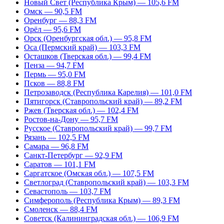
Новый Свет (Республика Крым) — 105,6 FM
Омск — 90,5 FM
Оренбург — 88,3 FM
Орёл — 95,6 FM
Орск (Оренбургская обл.) — 95,8 FM
Оса (Пермский край) — 103,3 FM
Осташков (Тверская обл.) — 99,4 FM
Пенза — 94,7 FM
Пермь — 95,0 FM
Псков — 88,8 FM
Петрозаводск (Республика Карелия) — 101,0 FM
Пятигорск (Ставропольский край) — 89,2 FM
Ржев (Тверская обл.) — 102,4 FM
Ростов-на-Дону — 95,7 FM
Русское (Ставропольский край) — 99,7 FM
Рязань — 102,5 FM
Самара — 96,8 FM
Санкт-Петербург — 92,9 FM
Саратов — 101,1 FM
Саргатское (Омская обл.) — 107,5 FM
Светлоград (Ставропольский край) — 103,3 FM
Севастополь — 103,7 FM
Симферополь (Республика Крым) — 89,3 FM
Смоленск — 88,4 FM
Советск (Калининградская обл.) — 106,9 FM