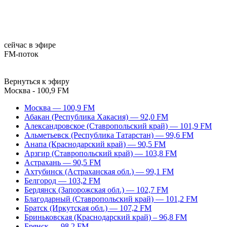
сейчас в эфире
FM-поток
Вернуться к эфиру
Москва - 100,9 FM
Москва — 100,9 FM
Абакан (Республика Хакасия) — 92,0 FM
Александровское (Ставропольский край) — 101,9 FM
Альметьевск (Республика Татарстан) — 99,6 FM
Анапа (Краснодарский край) — 90,5 FM
Арзгир (Ставропольский край) — 103,8 FM
Астрахань — 90,5 FM
Ахтубинск (Астраханская обл.) — 99,1 FM
Белгород — 103,2 FM
Бердянск (Запорожская обл.) — 102,7 FM
Благодарный (Ставропольский край) — 101,2 FM
Братск (Иркутская обл.) — 107,2 FM
Бриньковская (Краснодарский край) – 96,8 FM
Брянск — 98,2 FM