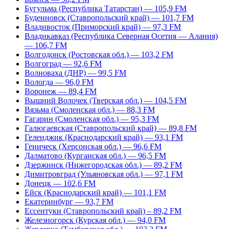
Бугульма (Республика Татарстан) — 105,9 FM
Буденновск (Ставропольский край) — 101,7 FM
Владивосток (Приморский край) — 97,3 FM
Владикавказ (Республика Северная Осетия — Алания)
— 106,7 FM
Волгодонск (Ростовская обл.) — 103,2 FM
Волгоград — 92,6 FM
Волноваха (ДНР) — 99,5 FM
Вологда — 96,0 FM
Воронеж — 89,4 FM
Вышний Волочек (Тверская обл.) — 104,5 FM
Вязьма (Смоленская обл.) — 88,3 FM
Гагарин (Смоленская обл.) — 95,3 FM
Галюгаевская (Ставропольский край) — 89,8 FM
Геленджик (Краснодарский край) — 93,1 FM
Геническ (Херсонская обл.) — 96,6 FM
Далматово (Курганская обл.) — 96,5 FM
Дзержинск (Нижегородская обл.) — 89,2 FM
Димитровград (Ульяновская обл.) — 97,1 FM
Донецк — 102,6 FM
Ейск (Краснодарский край) — 101,1 FM
Екатеринбург — 93,7 FM
Ессентуки (Ставропольский край) – 89,2 FM
Железногорск (Курская обл.) — 94,0 FM