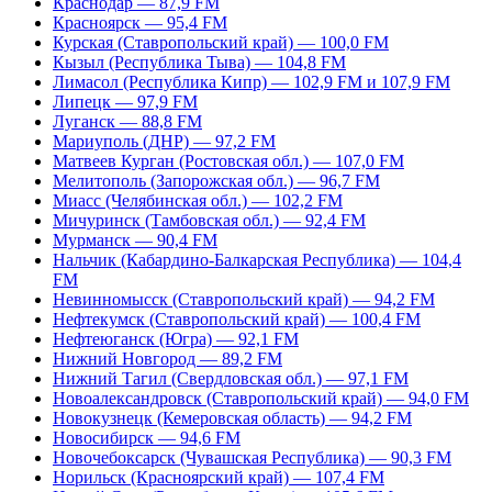
Краснодар — 87,9 FM
Красноярск — 95,4 FM
Курская (Ставропольский край) — 100,0 FM
Кызыл (Республика Тыва) — 104,8 FM
Лимасол (Республика Кипр) — 102,9 FM и 107,9 FM
Липецк — 97,9 FM
Луганск — 88,8 FM
Мариуполь (ДНР) — 97,2 FM
Матвеев Курган (Ростовская обл.) — 107,0 FM
Мелитополь (Запорожская обл.) — 96,7 FM
Миасс (Челябинская обл.) — 102,2 FM
Мичуринск (Тамбовская обл.) — 92,4 FM
Мурманск — 90,4 FM
Нальчик (Кабардино-Балкарская Республика) — 104,4
FM
Невинномысск (Ставропольский край) — 94,2 FM
Нефтекумск (Ставропольский край) — 100,4 FM
Нефтеюганск (Югра) — 92,1 FM
Нижний Новгород — 89,2 FM
Нижний Тагил (Свердловская обл.) — 97,1 FM
Новоалександровск (Ставропольский край) — 94,0 FM
Новокузнецк (Кемеровская область) — 94,2 FM
Новосибирск — 94,6 FM
Новочебоксарск (Чувашская Республика) — 90,3 FM
Норильск (Красноярский край) — 107,4 FM