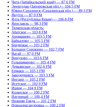
Чита (Забайкальский край) — 87,6 FM
Энергодар (Запорожская обл.) – 104,5 FM
Южно-Сахалинск (Сахалинская обл.) — 89,3 FM
Якутск — 87,9 FM
Ялта (Республика Крым) — 106,8 FM
Ярославль — 98,3 FM
Тюменская область:
Абатское — 103,8 FM
Аромашево — 103,5 FM
Байкалово — 105,5 FM
Бердюжье — 103,2 FM
Большое Сорокино — 102,7 FM
Вагай — 97,0 FM
Викулово — 103,6 FM
Голышманово — 105,4 FM
Демьянское — 102,6 FM
Ермаки — 103,3 FM
Заводоуковск — 103,3 FM
Ингаир — 103,2 FM
Исетское — 102,9 FM
Ишим — 104,9 FM
Казанское — 100,2 FM
Нагорный — 100,4 FM
Нижняя Тавда — 101,2 FM
Новоалександровка — 100,2 FM