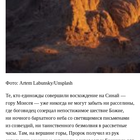
Фото: Artem Labunsky/Unsplash
Те, кто единожды совершили восхождение на Синай —
гору Моисея — уже никогда не могут забыть ни расселины,
где боговидец созерцал непостижимое шествие Божие,
ни ночного бархатного неба со светящимися письменами
из созвездий, ни таинственного безмолвия в рассветные
часы. Там, на вершине горы, Пророк получил из рук