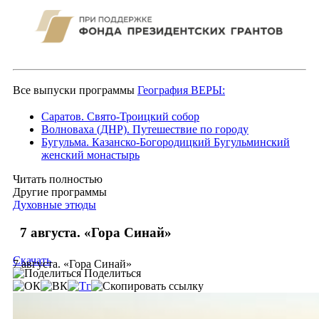
Все выпуски программы
География ВЕРЫ:
Саратов. Свято-Троицкий собор
Волноваха (ДНР). Путешествие по городу
Бугульма. Казанско-Богородицкий Бугульминский
женский монастырь
Читать полностью
Другие программы
Духовные этюды
7 августа. «Гора Синай»
Скачать
7 августа. «Гора Синай»
Поделиться