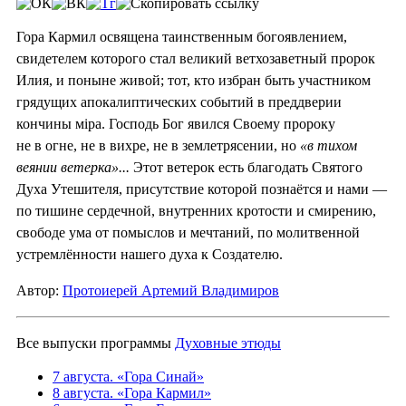
Гора Кармил освящена таинственным богоявлением,
свидетелем которого стал великий ветхозаветный пророк
Илия, и поныне живой; тот, кто избран быть участником
грядущих апокалиптических событий в преддверии
кончины мiра. Господь Бог явился Своему пророку
не в огне, не в вихре, не в землетрясении, но
«в тихом
веянии ветерка»...
Этот ветерок есть благодать Святого
Духа Утешителя, присутствие которой познаётся и нами —
по тишине сердечной, внутренних кротости и смирению,
свободе ума от помыслов и мечтаний, по молитвенной
устремлённости нашего духа к Создателю.
Автор:
Протоиерей Артемий Владимиров
Все выпуски программы
Духовные этюды
7 августа. «Гора Синай»
8 августа. «Гора Кармил»