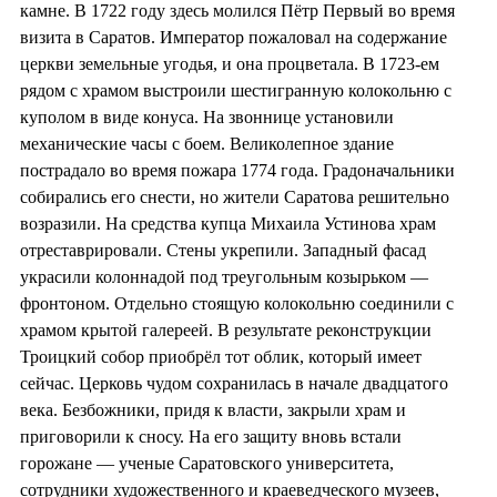
камне. В 1722 году здесь молился Пётр Первый во время
визита в Саратов. Император пожаловал на содержание
церкви земельные угодья, и она процветала. В 1723-ем
рядом с храмом выстроили шестигранную колокольню с
куполом в виде конуса. На звоннице установили
механические часы с боем. Великолепное здание
пострадало во время пожара 1774 года. Градоначальники
собирались его снести, но жители Саратова решительно
возразили. На средства купца Михаила Устинова храм
отреставрировали. Стены укрепили. Западный фасад
украсили колоннадой под треугольным козырьком —
фронтоном. Отдельно стоящую колокольню соединили с
храмом крытой галереей. В результате реконструкции
Троицкий собор приобрёл тот облик, который имеет
сейчас. Церковь чудом сохранилась в начале двадцатого
века. Безбожники, придя к власти, закрыли храм и
приговорили к сносу. На его защиту вновь встали
горожане — ученые Саратовского университета,
сотрудники художественного и краеведческого музеев,