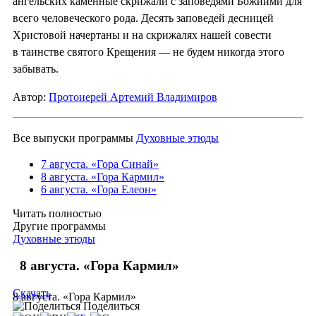
ангельских каменные скрижали с заповедями Божиими для
всего человеческого рода. Десять заповедей десницей
Христовой начертаны и на скрижалях нашей совести
в таинстве святого Крещения — не будем никогда этого
забывать.
Автор:
Протоиерей Артемий Владимиров
Все выпуски программы
Духовные этюды
7 августа. «Гора Синай»
8 августа. «Гора Кармил»
6 августа. «Гора Елеон»
Читать полностью
Другие программы
Духовные этюды
8 августа. «Гора Кармил»
Скачать
8 августа. «Гора Кармил»
Поделиться