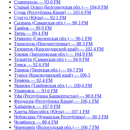
Ставрополь — 93,0 FM
Старый Оскол (Белгородская обл.) — 104,0 FM
Судак (Республика Крым) — 105,6 FM
Сургут (Югра) — 92,1 FM
Сызрань (Самарская обл.) — 98,3 FM
Тамбов — 99,9 FM
Тверь — 89,4 FM
Тёмкино (Смоленская обл.) — 96,1 FM
Тирасполь (Приднестровье) — 88,3 FM
Тихорецк (Краснодарский край) — 102,4 FM
Токмак (Запорожская обл.) — 104,9 FM
Тольятти (Самарская обл.) — 94,9 FM
Томск — 92,6 FM
Торжок (Тверская обл.) — 94,7 FM
Туапсе (Краснодарский край) — 106,5
Тюмень — 92,4 FM
Уварово (Тамбовская обл.) — 100,6 FM
Ульяновск — 93,6 FM
Уфа (Республика Башкортостан) — 98,8 FM
Феодосия (Республика Крым) — 106,1 FM
Хабаровск — 107,9 FM
Ханты-Мансийск (Югра) — 107,1 FM
Чебоксары (Чувашская Республика) — 90,3 FM
Челябинск — 88,4 FM
Череповец (Вологодская обл.) — 106,7 FM