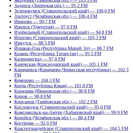
Жердевка (Тамбовская обл.) — 103,3 FM
Задонск (Липецкая обл.) — 95,2 FM
Зеленокумск (Ставропольский край) — 100,0 FM
Златоуст (Челябинская обл.) — 106,4 FM
Иваново — 99,7 FM
Ижевск (Удмуртия) — 97,0 FM
Изобильный (Ставропольский край) — 94,8 FM
Ипатово (Ставропольский край) — 105,3 FM
Иркутск — 88,5 FM
Йошкар-Ола (Республика Марий Эл) — 88,7 FM
Казань (Республика Татарстан) — 95,5 FM
Калининград — 97,0 FM
Каневская (Краснодарский край) — 105,1 FM
Карачаевск (Карачаево-Черкесская республика) — 102,3
FM
Кемерово — 104,3 FM
Керчь (Республика Крым) — 101,8 FM
Кинешма (Ивановская обл.) — 90,8 FM
Киров — 90,8 FM
Кирсанов (Тамбовская обл.) — 102,2 FM
Кисловодск (Ставропольский край) — 95,0 FM
Комсомольск-на-Амуре (Хабаровский край) — 99,9 FM
Копейск (Челябинская обл.) — 88,4 FM
Кострома — 92,0 FM
Красногвардейское (Ставропольский край) — 104,5 FM