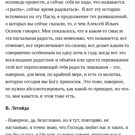
исповедь провести, а сейчас себя не надо, что называется,
«грызть», сейчас время радоваться». Я вот эту историю
вспоминал на эту Пасху, в продолжение тех размышлений,
о которых вы сейчас сказали, то, о чем Алексей Ильич
Осипов говорил. Мне показалось, что в каком-то смысле
эта пасхальная радость, она немножко, что называется, все
отменяет, все пересвечивает по-своему, все делает каким-то
совершенно особенным на одну ночь в году, когда вот это
восклицание радостное и объятия или просто переживание
этой вот переполняющей тебя радости ликования – это,
наверное, для меня, по крайней мере, и есть та молитва,
которую сегодня мы Богу приносим. Это тоже, наверное,
не нужно абсолютизировать, как какой-то принцип, но что-
то, мне кажется, в этом тоже есть.
В. Легойда
- Наверное, да, безусловно, но я тут, повторяю, не
настаиваю, я точно знаю, что Господь любит нас и таких, я
так бы сказал, и Он нам, условно говоря, прощает все и,