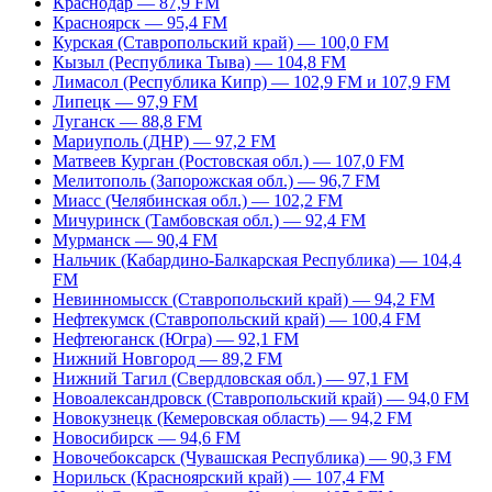
Краснодар — 87,9 FM
Красноярск — 95,4 FM
Курская (Ставропольский край) — 100,0 FM
Кызыл (Республика Тыва) — 104,8 FM
Лимасол (Республика Кипр) — 102,9 FM и 107,9 FM
Липецк — 97,9 FM
Луганск — 88,8 FM
Мариуполь (ДНР) — 97,2 FM
Матвеев Курган (Ростовская обл.) — 107,0 FM
Мелитополь (Запорожская обл.) — 96,7 FM
Миасс (Челябинская обл.) — 102,2 FM
Мичуринск (Тамбовская обл.) — 92,4 FM
Мурманск — 90,4 FM
Нальчик (Кабардино-Балкарская Республика) — 104,4
FM
Невинномысск (Ставропольский край) — 94,2 FM
Нефтекумск (Ставропольский край) — 100,4 FM
Нефтеюганск (Югра) — 92,1 FM
Нижний Новгород — 89,2 FM
Нижний Тагил (Свердловская обл.) — 97,1 FM
Новоалександровск (Ставропольский край) — 94,0 FM
Новокузнецк (Кемеровская область) — 94,2 FM
Новосибирск — 94,6 FM
Новочебоксарск (Чувашская Республика) — 90,3 FM
Норильск (Красноярский край) — 107,4 FM