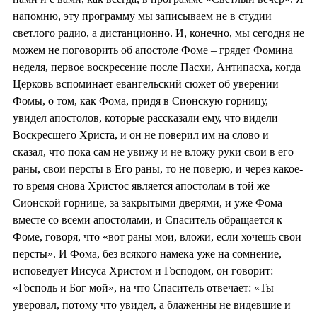
напомню, эту программу мы записываем не в студии
светлого радио, а дистанционно. И, конечно, мы сегодня не
можем не поговорить об апостоле Фоме – грядет Фомина
неделя, первое воскресение после Пасхи, Антипасха, когда
Церковь вспоминает евангельский сюжет об уверении
Фомы, о том, как Фома, придя в Сионскую горницу,
увидел апостолов, которые рассказали ему, что видели
Воскресшего Христа, и он не поверил им на слово и
сказал, что пока сам не увижу и не вложу руки свои в его
раны, свои персты в Его раны, то не поверю, и через какое-
то время снова Христос является апостолам в той же
Сионской горнице, за закрытыми дверями, и уже Фома
вместе со всеми апостолами, и Спаситель обращается к
Фоме, говоря, что «вот раны мои, вложи, если хочешь свои
персты». И Фома, без всякого намека уже на сомнение,
исповедует Иисуса Христом и Господом, он говорит:
«Господь и Бог мой», на что Спаситель отвечает: «Ты
уверовал, потому что увидел, а блаженны не видевшие и