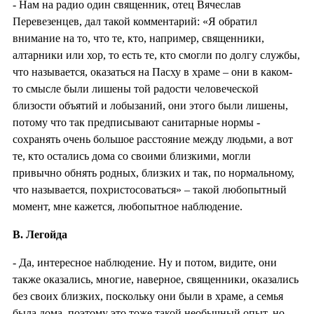
- Нам на радио один священник, отец Вячеслав
Перевезенцев, дал такой комментарий: «Я обратил
внимание на то, что те, кто, например, священники,
алтарники или хор, то есть те, кто смогли по долгу службы,
что называется, оказаться на Пасху в храме – они в каком-
то смысле были лишены той радости человеческой
близости объятий и лобызаний, они этого были лишены,
потому что так предписывают санитарные нормы -
сохранять очень большое расстояние между людьми, а вот
те, кто остались дома со своими близкими, могли
привычно обнять родных, близких и так, по нормальному,
что называется, похристосоваться» – такой любопытный
момент, мне кажется, любопытное наблюдение.
В. Легойда
- Да, интересное наблюдение. Ну и потом, видите, они
также оказались, многие, наверное, священники, оказались
без своих близких, поскольку они были в храме, а семья
была дома, поэтому это тоже такой необычный опыт, но