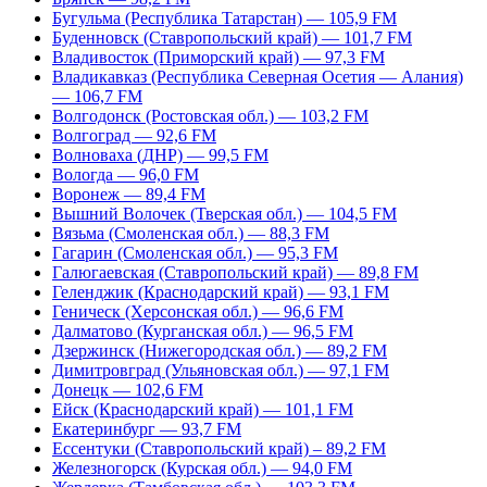
Бугульма (Республика Татарстан) — 105,9 FM
Буденновск (Ставропольский край) — 101,7 FM
Владивосток (Приморский край) — 97,3 FM
Владикавказ (Республика Северная Осетия — Алания)
— 106,7 FM
Волгодонск (Ростовская обл.) — 103,2 FM
Волгоград — 92,6 FM
Волноваха (ДНР) — 99,5 FM
Вологда — 96,0 FM
Воронеж — 89,4 FM
Вышний Волочек (Тверская обл.) — 104,5 FM
Вязьма (Смоленская обл.) — 88,3 FM
Гагарин (Смоленская обл.) — 95,3 FM
Галюгаевская (Ставропольский край) — 89,8 FM
Геленджик (Краснодарский край) — 93,1 FM
Геническ (Херсонская обл.) — 96,6 FM
Далматово (Курганская обл.) — 96,5 FM
Дзержинск (Нижегородская обл.) — 89,2 FM
Димитровград (Ульяновская обл.) — 97,1 FM
Донецк — 102,6 FM
Ейск (Краснодарский край) — 101,1 FM
Екатеринбург — 93,7 FM
Ессентуки (Ставропольский край) – 89,2 FM
Железногорск (Курская обл.) — 94,0 FM