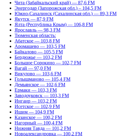
Чита (Забайкальский край) — 87,6 FM
Энергодар (Запорожская обл.) – 104,5 FM
Южно-Сахалинск (Сахалинская обл.) — 89,3 FM
Якутск — 87,9 FM
Ялта (Республика Крым) — 106,8 FM
Ярославль — 98,3 FM
Тюменская область:
Абатское — 103,8 FM
Аромашево — 103,5 FM
Байкалово — 105,5 FM
Бердюжье — 103,2 FM
Большое Сорокино — 102,7 FM
Вагай — 97,0 FM
Викулово — 103,6 FM
Голышманово — 105,4 FM
Демьянское — 102,6 FM
Ермаки — 103,3 FM
Заводоуковск — 103,3 FM
Ингаир — 103,2 FM
Исетское — 102,9 FM
Ишим — 104,9 FM
Казанское — 100,2 FM
Нагорный — 100,4 FM
Нижняя Тавда — 101,2 FM
Новоалександровка — 100,2 FM