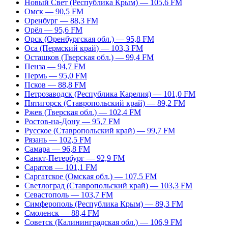
Новый Свет (Республика Крым) — 105,6 FM
Омск — 90,5 FM
Оренбург — 88,3 FM
Орёл — 95,6 FM
Орск (Оренбургская обл.) — 95,8 FM
Оса (Пермский край) — 103,3 FM
Осташков (Тверская обл.) — 99,4 FM
Пенза — 94,7 FM
Пермь — 95,0 FM
Псков — 88,8 FM
Петрозаводск (Республика Карелия) — 101,0 FM
Пятигорск (Ставропольский край) — 89,2 FM
Ржев (Тверская обл.) — 102,4 FM
Ростов-на-Дону — 95,7 FM
Русское (Ставропольский край) — 99,7 FM
Рязань — 102,5 FM
Самара — 96,8 FM
Санкт-Петербург — 92,9 FM
Саратов — 101,1 FM
Саргатское (Омская обл.) — 107,5 FM
Светлоград (Ставропольский край) — 103,3 FM
Севастополь — 103,7 FM
Симферополь (Республика Крым) — 89,3 FM
Смоленск — 88,4 FM
Советск (Калининградская обл.) — 106,9 FM