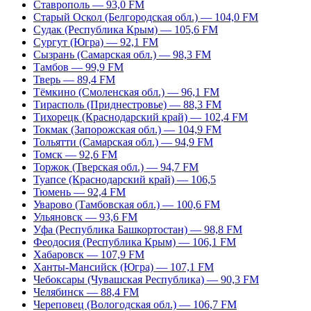
Ставрополь — 93,0 FM
Старый Оскол (Белгородская обл.) — 104,0 FM
Судак (Республика Крым) — 105,6 FM
Сургут (Югра) — 92,1 FM
Сызрань (Самарская обл.) — 98,3 FM
Тамбов — 99,9 FM
Тверь — 89,4 FM
Тёмкино (Смоленская обл.) — 96,1 FM
Тирасполь (Приднестровье) — 88,3 FM
Тихорецк (Краснодарский край) — 102,4 FM
Токмак (Запорожская обл.) — 104,9 FM
Тольятти (Самарская обл.) — 94,9 FM
Томск — 92,6 FM
Торжок (Тверская обл.) — 94,7 FM
Туапсе (Краснодарский край) — 106,5
Тюмень — 92,4 FM
Уварово (Тамбовская обл.) — 100,6 FM
Ульяновск — 93,6 FM
Уфа (Республика Башкортостан) — 98,8 FM
Феодосия (Республика Крым) — 106,1 FM
Хабаровск — 107,9 FM
Ханты-Мансийск (Югра) — 107,1 FM
Чебоксары (Чувашская Республика) — 90,3 FM
Челябинск — 88,4 FM
Череповец (Вологодская обл.) — 106,7 FM