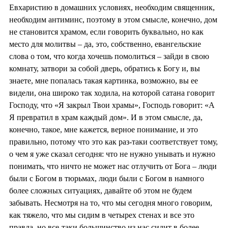
Евхаристию в домашних условиях, необходим священник,
необходим антиминс, поэтому в этом смысле, конечно, дом
не становится храмом, если говорить буквально, но как
место для молитвы – да, это, собственно, евангельские
слова о том, что когда хочешь помолиться – зайди в свою
комнату, затвори за собой дверь, обратись к Богу и, вы
знаете, мне попалась такая картинка, возможно, вы ее
видели, она широко так ходила, на которой сатана говорит
Господу, что «Я закрыл Твои храмы», Господь говорит: «А
Я превратил в храм каждый дом». И в этом смысле, да,
конечно, такое, мне кажется, верное понимание, и это
правильно, потому что это как раз-таки соответствует тому,
о чем я уже сказал сегодня: что не нужно унывать и нужно
понимать, что ничто не может нас отлучить от Бога – люди
были с Богом в тюрьмах, люди были с Богом в намного
более сложных ситуациях, давайте об этом не будем
забывать. Несмотря на то, что мы сегодня много говорим,
как тяжело, что мы сидим в четырех стенах и все это
правда, но все-таки большинство из нас сидит в более-