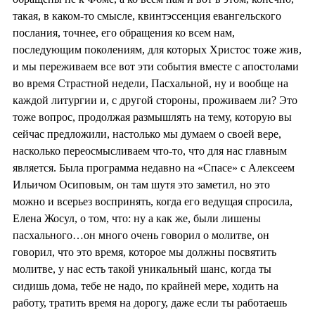
такая, в каком-то смысле, квинтэссенция евангельского
послания, точнее, его обращения ко всем нам,
последующим поколениям, для которых Христос тоже жив,
и мы переживаем все вот эти события вместе с апостолами
во время Страстной недели, Пасхальной, ну и вообще на
каждой литургии и, с другой стороны, проживаем ли? Это
тоже вопрос, продолжая размышлять на тему, которую вы
сейчас предложили, настолько мы думаем о своей вере,
насколько переосмысливаем что-то, что для нас главным
является. Была программа недавно на «Спасе» с Алексеем
Ильичом Осиповым, он там шутя это заметил, но это
можно и всерьез воспринять, когда его ведущая спросила,
Елена Жосул, о том, что: ну а как же, были лишены
пасхального…он много очень говорил о молитве, он
говорил, что это время, которое мы должны посвятить
молитве, у нас есть такой уникальный шанс, когда ты
сидишь дома, тебе не надо, по крайней мере, ходить на
работу, тратить время на дорогу, даже если ты работаешь