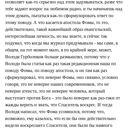
позволяет как-то серьезно над этим задумываться, разве что
тебе задают вопрос на любимом радио, и ты начинаешь над
этим думать, пытаться как-то сформулировать ответ по
этому поводу. А что касается апостола Фомы, то это,
действительно, такой важнейший образ евангельский,
интереснейшая личность, но вы знаете, я сейчас так
подумал, что когда мы журнал придумывали - мы сами, в
общем, на тот момент мало, я по крайней мере, может,
Володя Гурболиков больше размышлял, потому что у
Володи была статья как раз такая редакционная наша по
поводу Фомы, по поводу апостола, и он там как раз
сформулировал, что неверие Фомы, оно связано, условно
говоря, это не неверие наших современников, это не
неверие атеиста, это не неверие человека, который
выступает против Бога – это было неверие как раз-таки от
жажды верить и знать, что Спаситель воскрес. И тогда
Володя написал, что Фома усомнился, потому что,
возможно, ему казалось, что если бы они действительно
видели воскресшего Спасителя, они были бы намного