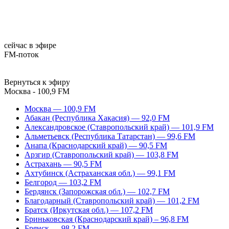
сейчас в эфире
FM-поток
Вернуться к эфиру
Москва - 100,9 FM
Москва — 100,9 FM
Абакан (Республика Хакасия) — 92,0 FM
Александровское (Ставропольский край) — 101,9 FM
Альметьевск (Республика Татарстан) — 99,6 FM
Анапа (Краснодарский край) — 90,5 FM
Арзгир (Ставропольский край) — 103,8 FM
Астрахань — 90,5 FM
Ахтубинск (Астраханская обл.) — 99,1 FM
Белгород — 103,2 FM
Бердянск (Запорожская обл.) — 102,7 FM
Благодарный (Ставропольский край) — 101,2 FM
Братск (Иркутская обл.) — 107,2 FM
Бриньковская (Краснодарский край) – 96,8 FM
Брянск — 98,2 FM