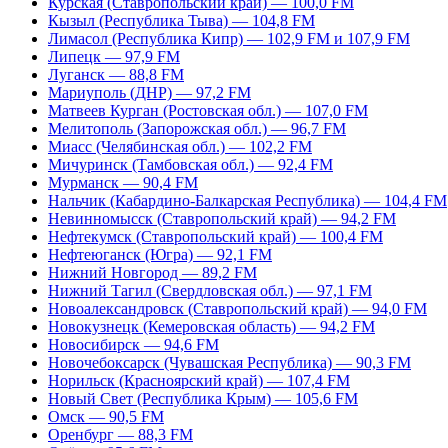
Курская (Ставропольский край) — 100,0 FM
Кызыл (Республика Тыва) — 104,8 FM
Лимасол (Республика Кипр) — 102,9 FM и 107,9 FM
Липецк — 97,9 FM
Луганск — 88,8 FM
Мариуполь (ДНР) — 97,2 FM
Матвеев Курган (Ростовская обл.) — 107,0 FM
Мелитополь (Запорожская обл.) — 96,7 FM
Миасс (Челябинская обл.) — 102,2 FM
Мичуринск (Тамбовская обл.) — 92,4 FM
Мурманск — 90,4 FM
Нальчик (Кабардино-Балкарская Республика) — 104,4 FM
Невинномысск (Ставропольский край) — 94,2 FM
Нефтекумск (Ставропольский край) — 100,4 FM
Нефтеюганск (Югра) — 92,1 FM
Нижний Новгород — 89,2 FM
Нижний Тагил (Свердловская обл.) — 97,1 FM
Новоалександровск (Ставропольский край) — 94,0 FM
Новокузнецк (Кемеровская область) — 94,2 FM
Новосибирск — 94,6 FM
Новочебоксарск (Чувашская Республика) — 90,3 FM
Норильск (Красноярский край) — 107,4 FM
Новый Свет (Республика Крым) — 105,6 FM
Омск — 90,5 FM
Оренбург — 88,3 FM