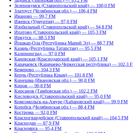
Задонск (Липецкая обл.) — 95,2 FM
Зеленокумск (Ставропольский край) — 100,0 FM
Златоуст (Челябинская обл.) — 106,4 FM
Иваново — 99,7 FM
Ижевск (Удмуртия) — 97,0 FM
Изобильный (Ставропольский край) — 94,8 FM
Ипатово (Ставропольский край) — 105,3 FM
Иркутск — 88,5 FM
Йошкар-Ола (Республика Марий Эл) — 88,7 FM
Казань (Республика Татарстан) — 95,5 FM
Калининград — 97,0 FM
Каневская (Краснодарский край) — 105,1 FM
Карачаевск (Карачаево-Черкесская республика) — 102,3 
Кемерово — 104,3 FM
Керчь (Республика Крым) — 101,8 FM
Кинешма (Ивановская обл.) — 90,8 FM
Киров — 90,8 FM
Кирсанов (Тамбовская обл.) — 102,2 FM
Кисловодск (Ставропольский край) — 95,0 FM
Комсомольск-на-Амуре (Хабаровский край) — 99,9 FM
Копейск (Челябинская обл.) — 88,4 FM
Кострома — 92,0 FM
Красногвардейское (Ставропольский край) — 104,5 FM
Краснодар — 87,9 FM
Красноярск — 95,4 FM