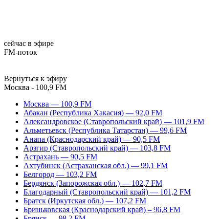
сейчас в эфире
FM-поток
Вернуться к эфиру
Москва - 100,9 FM
Москва — 100,9 FM
Абакан (Республика Хакасия) — 92,0 FM
Александровское (Ставропольский край) — 101,9 FM
Альметьевск (Республика Татарстан) — 99,6 FM
Анапа (Краснодарский край) — 90,5 FM
Арзгир (Ставропольский край) — 103,8 FM
Астрахань — 90,5 FM
Ахтубинск (Астраханская обл.) — 99,1 FM
Белгород — 103,2 FM
Бердянск (Запорожская обл.) — 102,7 FM
Благодарный (Ставропольский край) — 101,2 FM
Братск (Иркутская обл.) — 107,2 FM
Бриньковская (Краснодарский край) – 96,8 FM
Брянск — 98,2 FM