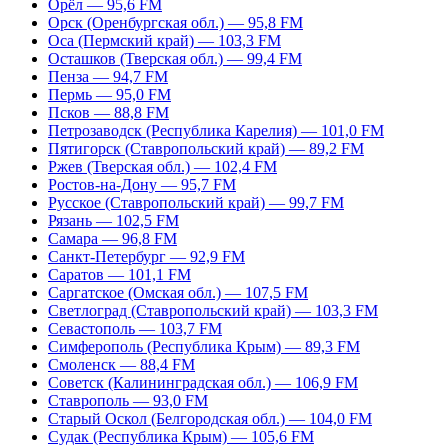
Орёл — 95,6 FM
Орск (Оренбургская обл.) — 95,8 FM
Оса (Пермский край) — 103,3 FM
Осташков (Тверская обл.) — 99,4 FM
Пенза — 94,7 FM
Пермь — 95,0 FM
Псков — 88,8 FM
Петрозаводск (Республика Карелия) — 101,0 FM
Пятигорск (Ставропольский край) — 89,2 FM
Ржев (Тверская обл.) — 102,4 FM
Ростов-на-Дону — 95,7 FM
Русское (Ставропольский край) — 99,7 FM
Рязань — 102,5 FM
Самара — 96,8 FM
Санкт-Петербург — 92,9 FM
Саратов — 101,1 FM
Саргатское (Омская обл.) — 107,5 FM
Светлоград (Ставропольский край) — 103,3 FM
Севастополь — 103,7 FM
Симферополь (Республика Крым) — 89,3 FM
Смоленск — 88,4 FM
Советск (Калининградская обл.) — 106,9 FM
Ставрополь — 93,0 FM
Старый Оскол (Белгородская обл.) — 104,0 FM
Судак (Республика Крым) — 105,6 FM