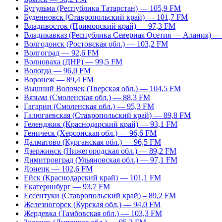
Бугульма (Республика Татарстан) — 105,9 FM
Буденновск (Ставропольский край) — 101,7 FM
Владивосток (Приморский край) — 97,3 FM
Владикавказ (Республика Северная Осетия — Алания) —
Волгодонск (Ростовская обл.) — 103,2 FM
Волгоград — 92,6 FM
Волноваха (ДНР) — 99,5 FM
Вологда — 96,0 FM
Воронеж — 89,4 FM
Вышний Волочек (Тверская обл.) — 104,5 FM
Вязьма (Смоленская обл.) — 88,3 FM
Гагарин (Смоленская обл.) — 95,3 FM
Галюгаевская (Ставропольский край) — 89,8 FM
Геленджик (Краснодарский край) — 93,1 FM
Геническ (Херсонская обл.) — 96,6 FM
Далматово (Курганская обл.) — 96,5 FM
Дзержинск (Нижегородская обл.) — 89,2 FM
Димитровград (Ульяновская обл.) — 97,1 FM
Донецк — 102,6 FM
Ейск (Краснодарский край) — 101,1 FM
Екатеринбург — 93,7 FM
Ессентуки (Ставропольский край) – 89,2 FM
Железногорск (Курская обл.) — 94,0 FM
Жердевка (Тамбовская обл.) — 103,3 FM