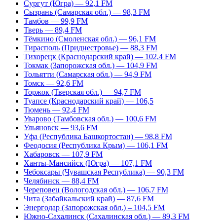
Сургут (Югра) — 92,1 FM
Сызрань (Самарская обл.) — 98,3 FM
Тамбов — 99,9 FM
Тверь — 89,4 FM
Тёмкино (Смоленская обл.) — 96,1 FM
Тирасполь (Приднестровье) — 88,3 FM
Тихорецк (Краснодарский край) — 102,4 FM
Токмак (Запорожская обл.) — 104,9 FM
Тольятти (Самарская обл.) — 94,9 FM
Томск — 92,6 FM
Торжок (Тверская обл.) — 94,7 FM
Туапсе (Краснодарский край) — 106,5
Тюмень — 92,4 FM
Уварово (Тамбовская обл.) — 100,6 FM
Ульяновск — 93,6 FM
Уфа (Республика Башкортостан) — 98,8 FM
Феодосия (Республика Крым) — 106,1 FM
Хабаровск — 107,9 FM
Ханты-Мансийск (Югра) — 107,1 FM
Чебоксары (Чувашская Республика) — 90,3 FM
Челябинск — 88,4 FM
Череповец (Вологодская обл.) — 106,7 FM
Чита (Забайкальский край) — 87,6 FM
Энергодар (Запорожская обл.) – 104,5 FM
Южно-Сахалинск (Сахалинская обл.) — 89,3 FM