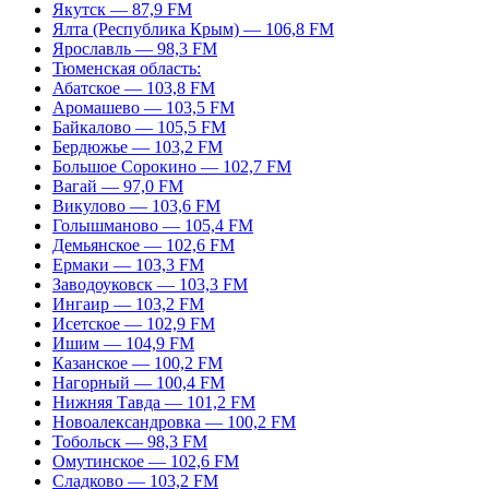
Якутск — 87,9 FM
Ялта (Республика Крым) — 106,8 FM
Ярославль — 98,3 FM
Тюменская область:
Абатское — 103,8 FM
Аромашево — 103,5 FM
Байкалово — 105,5 FM
Бердюжье — 103,2 FM
Большое Сорокино — 102,7 FM
Вагай — 97,0 FM
Викулово — 103,6 FM
Голышманово — 105,4 FM
Демьянское — 102,6 FM
Ермаки — 103,3 FM
Заводоуковск — 103,3 FM
Ингаир — 103,2 FM
Исетское — 102,9 FM
Ишим — 104,9 FM
Казанское — 100,2 FM
Нагорный — 100,4 FM
Нижняя Тавда — 101,2 FM
Новоалександровка — 100,2 FM
Тобольск — 98,3 FM
Омутинское — 102,6 FM
Сладково — 103,2 FM