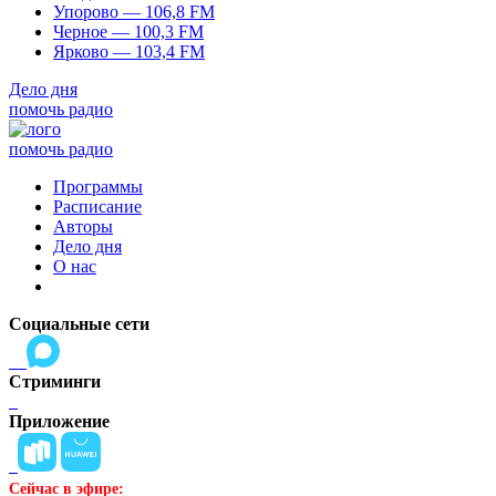
Упорово — 106,8 FM
Черное — 100,3 FM
Ярково — 103,4 FM
Дело дня
помочь радио
помочь радио
Программы
Расписание
Авторы
Дело дня
О нас
Социальные сети
Стриминги
Приложение
Сейчас в эфире: