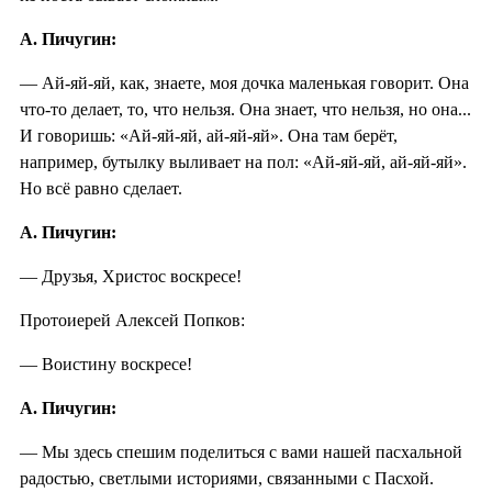
А. Пичугин:
— Ай-яй-яй, как, знаете, моя дочка маленькая говорит. Она
что-то делает, то, что нельзя. Она знает, что нельзя, но она...
И говоришь: «Ай-яй-яй, ай-яй-яй». Она там берёт,
например, бутылку выливает на пол: «Ай-яй-яй, ай-яй-яй».
Но всё равно сделает.
А. Пичугин:
— Друзья, Христос воскресе!
Протоиерей Алексей Попков:
— Воистину воскресе!
А. Пичугин:
— Мы здесь спешим поделиться с вами нашей пасхальной
радостью, светлыми историями, связанными с Пасхой.