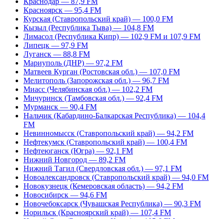
Краснодар — 87,9 FM
Красноярск — 95,4 FM
Курская (Ставропольский край) — 100,0 FM
Кызыл (Республика Тыва) — 104,8 FM
Лимасол (Республика Кипр) — 102,9 FM и 107,9 FM
Липецк — 97,9 FM
Луганск — 88,8 FM
Мариуполь (ДНР) — 97,2 FM
Матвеев Курган (Ростовская обл.) — 107,0 FM
Мелитополь (Запорожская обл.) — 96,7 FM
Миасс (Челябинская обл.) — 102,2 FM
Мичуринск (Тамбовская обл.) — 92,4 FM
Мурманск — 90,4 FM
Нальчик (Кабардино-Балкарская Республика) — 104,4
FM
Невинномысск (Ставропольский край) — 94,2 FM
Нефтекумск (Ставропольский край) — 100,4 FM
Нефтеюганск (Югра) — 92,1 FM
Нижний Новгород — 89,2 FM
Нижний Тагил (Свердловская обл.) — 97,1 FM
Новоалександровск (Ставропольский край) — 94,0 FM
Новокузнецк (Кемеровская область) — 94,2 FM
Новосибирск — 94,6 FM
Новочебоксарск (Чувашская Республика) — 90,3 FM
Норильск (Красноярский край) — 107,4 FM