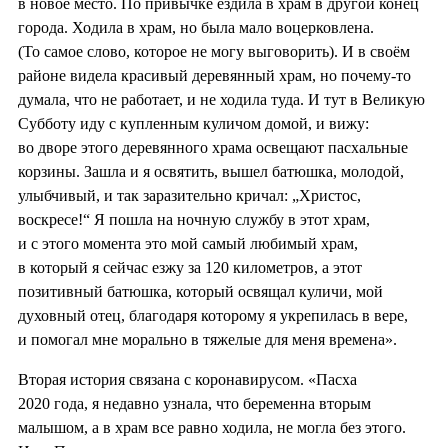
в новое место. По привычке ездила в храм в другой конец
города. Ходила в храм, но была мало воцерковлена.
(То самое слово, которое не могу выговорить). И в своём
районе видела красивый деревянный храм, но почему-то
думала, что не работает, и не ходила туда. И тут в Великую
Субботу иду с купленным куличом домой, и вижу:
во дворе этого деревянного храма освещают пасхальные
корзины. Зашла и я освятить, вышел батюшка, молодой,
улыбчивый, и так заразительно кричал: „Христос,
воскресе!“ Я пошла на ночную службу в этот храм,
и с этого момента это мой самый любимый храм,
в который я сейчас езжу за 120 километров, а этот
позитивный батюшка, который освящал куличи, мой
духовный отец, благодаря которому я укрепилась в вере,
и помогал мне морально в тяжелые для меня времена».
Вторая история связана с коронавирусом. «Пасха
2020 года, я недавно узнала, что беременна вторым
малышом, а в храм все равно ходила, не могла без этого.