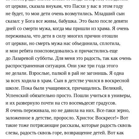
от церкви, сказала внукам, что Пасхи у вас в этом году
не будет, то мои дети очень возмутились. Младший сын
сказал: у Бога все живы, бабушка. Это было после девяти
дней со смерти мужа, когда мы пришли из храма. Я очень
переживала, что дети в силу многих причин отошли
от церкви, но смерть мужа нас объединила, сплотила,
и мои ребята поисповедовались и причастились еще
до Лазаревой субботы. Для меня это радость, так как очень
распространенная ситуация. Они уже три года этого
не делали. Взрослые, палкой в рай не загонишь. Я одна
за всех ходила в храм. Сын в детстве учился в воскресной
школе. Пока были учащимися, причащались. Великий,
Успенский обязательно просто. Пошли учиться в универы,
и их развернуло почти на сто восемьдесят градусов.
Я очень переживала, но не давила на них. Все-таки зерно,
заложенное в детстве, проросло. Христос Воскресе!» Вот
такие тоже потрясающие рассказы, которые радость сквозь
слезы, радость сквозь горе, возвращение детей. Вот как