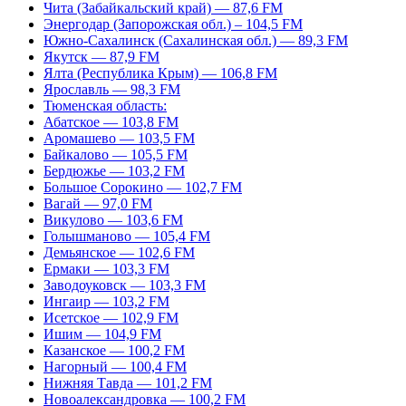
Чита (Забайкальский край) — 87,6 FM
Энергодар (Запорожская обл.) – 104,5 FM
Южно-Сахалинск (Сахалинская обл.) — 89,3 FM
Якутск — 87,9 FM
Ялта (Республика Крым) — 106,8 FM
Ярославль — 98,3 FM
Тюменская область:
Абатское — 103,8 FM
Аромашево — 103,5 FM
Байкалово — 105,5 FM
Бердюжье — 103,2 FM
Большое Сорокино — 102,7 FM
Вагай — 97,0 FM
Викулово — 103,6 FM
Голышманово — 105,4 FM
Демьянское — 102,6 FM
Ермаки — 103,3 FM
Заводоуковск — 103,3 FM
Ингаир — 103,2 FM
Исетское — 102,9 FM
Ишим — 104,9 FM
Казанское — 100,2 FM
Нагорный — 100,4 FM
Нижняя Тавда — 101,2 FM
Новоалександровка — 100,2 FM