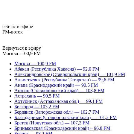
сейчас в эфире
FM-поток
Вернуться к эфиру
Москва - 100,9 FM
Москва — 100,9 FM
Абакан (Республика Хакасия) — 92,0 FM
Александровское (Ставропольский край) — 101,9 FM
Альметьевск (Республика Татарстан) — 99,6 FM
Анапа (Краснодарский край) — 90,5 FM
Арзгир (Ставропольский край) — 103,8 FM
Астрахань — 90,5 FM
Ахтубинск (Астраханская обл.) — 99,1 FM
Белгород — 103,2 FM
Бердянск (Запорожская обл.) — 102,7 FM
Благодарный (Ставропольский край) — 101,2 FM
Братск (Иркутская обл.) — 107,2 FM
Бриньковская (Краснодарский край) – 96,8 FM
Брянск — 98,2 FM