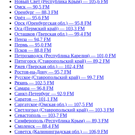
Новый Свет (Республика Крым) — 105,6 FM
Омск — 90,5 FM
Оренбург — 88,3 FM
Орёл — 95,6 FM
Орск (Оренбургская обл.) — 95,8 FM
Оса (Пермский край) — 103,3 FM
Осташков (Тверская обл.) — 99,4 FM
Пенза — 94,7 FM
Пермь — 95,0 FM
Псков — 88,8 FM
Петрозаводск (Республика Карелия) — 101,0 FM
Пятигорск (Ставропольский край) — 89,2 FM
Ржев (Тверская обл.) — 102,4 FM
Ростов-на-Дону — 95,7 FM
Русское (Ставропольский край) — 99,7 FM
Рязань — 102,5 FM
Самара — 96,8 FM
Санкт-Петербург — 92,9 FM
Саратов — 101,1 FM
Саргатское (Омская обл.) — 107,5 FM
Светлоград (Ставропольский край) — 103,3 FM
Севастополь — 103,7 FM
Симферополь (Республика Крым) — 89,3 FM
Смоленск — 88,4 FM
Советск (Калининградская обл.) — 106,9 FM