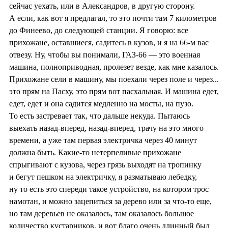
сейчас уехать, или в Александров, в другую сторону.
А если, как вот я предлагал, то это почти там 7 километров
до Финеево, до следующей станции. Я говорю: все
прихожане, оставшиеся, садитесь в кузов, и я на 66-м вас
отвезу. Ну, чтобы вы понимали, ГАЗ-66 — это военная
машина, полноприводная, пролезет везде, как мне казалось.
Прихожане сели в машину, мы поехали через поле и через...
это прям на Пасху, это прям вот пасхальная. И машина едет,
едет, едет и она садится медленно на мосты, на пузо.
То есть застревает так, что дальше некуда. Пытаюсь
выехать назад-вперед, назад-вперед, трачу на это много
времени, а уже там первая электричка через 40 минут
должна быть. Какие-то нетерпеливые прихожане
спрыгивают с кузова, через грязь выходят на тропинку
и бегут пешком на электричку, я разматываю лебедку,
ну то есть это спереди такое устройство, на котором трос
намотан, и можно зацепиться за дерево или за что-то еще,
но там деревьев не оказалось, там оказалось большое
количество кустарников, и вот благо очень длинный был