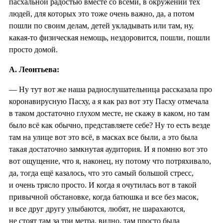
пасхальной радостью вместе со всеми, в окружении тех
людей, для которых это тоже очень важно, да, а потом
пошли по своим делам, детей укладывать или там, ну,
какая-то физическая немощь, нездоровится, пошли, пошли
просто домой.
А. Леонтьева:
— Ну тут вот же наша радиослушательница рассказала про
коронавирусную Пасху, а я как раз вот эту Пасху отмечала
в таком достаточно глухом месте, не скажу в каком, но там
было всё как обычно, представляете себе? Ну то есть везде
там на улице вот это всё, в масках все были, а это была
такая достаточно замкнутая аудитория. И я помню вот это
вот ощущение, что я, наконец, ну потому что потряхивало,
да, тогда ещё казалось, что это самый большой стресс,
и очень трясло просто. И когда я очутилась вот в такой
привычной обстановке, когда батюшка и все без масок,
и все друг другу улыбаются, любят, не шарахаются,
не стоят там за три метра, видно, там просто была