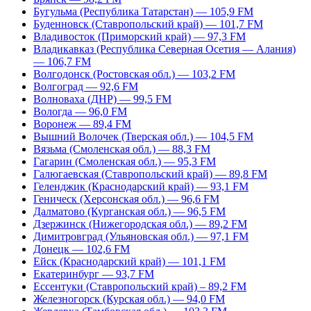
Бугульма (Республика Татарстан) — 105,9 FM
Буденновск (Ставропольский край) — 101,7 FM
Владивосток (Приморский край) — 97,3 FM
Владикавказ (Республика Северная Осетия — Алания)
— 106,7 FM
Волгодонск (Ростовская обл.) — 103,2 FM
Волгоград — 92,6 FM
Волноваха (ДНР) — 99,5 FM
Вологда — 96,0 FM
Воронеж — 89,4 FM
Вышний Волочек (Тверская обл.) — 104,5 FM
Вязьма (Смоленская обл.) — 88,3 FM
Гагарин (Смоленская обл.) — 95,3 FM
Галюгаевская (Ставропольский край) — 89,8 FM
Геленджик (Краснодарский край) — 93,1 FM
Геническ (Херсонская обл.) — 96,6 FM
Далматово (Курганская обл.) — 96,5 FM
Дзержинск (Нижегородская обл.) — 89,2 FM
Димитровград (Ульяновская обл.) — 97,1 FM
Донецк — 102,6 FM
Ейск (Краснодарский край) — 101,1 FM
Екатеринбург — 93,7 FM
Ессентуки (Ставропольский край) – 89,2 FM
Железногорск (Курская обл.) — 94,0 FM