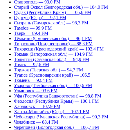
Ставрополь — 93,0 FM
Старый Оскол (Белгородская обл.) — 104,0 FM
Судак (Республика Крым) — 105,6 FM
Сургут (Югра) — 92,1 FM
Сызрань (Самарская обл.) — 98,3 FM
Тамбов — 99,9 FM
Тверь — 89,4 FM
Тёмкино (Смоленская обл.) — 96,1 FM
Тирасполь (Приднестровье) — 88,3 FM
Тихорецк (Краснодарский край) — 102,4 FM
Токмак (Запорожская обл.) — 104,9 FM
Тольятти (Самарская обл.) — 94,9 FM
Томск — 92,6 FM
Торжок (Тверская обл.) — 94,7 FM
Туапсе (Краснодарский край) — 106,5
Тюмень — 92,4 FM
Уварово (Тамбовская обл.) — 100,6 FM
Ульяновск — 93,6 FM
Уфа (Республика Башкортостан) — 98,8 FM
Феодосия (Республика Крым) — 106,1 FM
Хабаровск — 107,9 FM
Ханты-Мансийск (Югра) — 107,1 FM
Чебоксары (Чувашская Республика) — 90,3 FM
Челябинск — 88,4 FM
Череповец (Вологодская обл.) — 106,7 FM