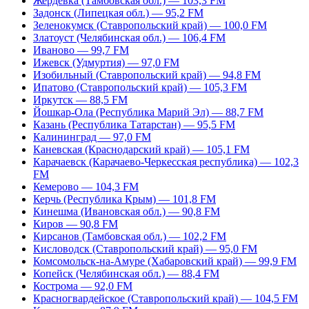
Жердевка (Тамбовская обл.) — 103,3 FM
Задонск (Липецкая обл.) — 95,2 FM
Зеленокумск (Ставропольский край) — 100,0 FM
Златоуст (Челябинская обл.) — 106,4 FM
Иваново — 99,7 FM
Ижевск (Удмуртия) — 97,0 FM
Изобильный (Ставропольский край) — 94,8 FM
Ипатово (Ставропольский край) — 105,3 FM
Иркутск — 88,5 FM
Йошкар-Ола (Республика Марий Эл) — 88,7 FM
Казань (Республика Татарстан) — 95,5 FM
Калининград — 97,0 FM
Каневская (Краснодарский край) — 105,1 FM
Карачаевск (Карачаево-Черкесская республика) — 102,3
FM
Кемерово — 104,3 FM
Керчь (Республика Крым) — 101,8 FM
Кинешма (Ивановская обл.) — 90,8 FM
Киров — 90,8 FM
Кирсанов (Тамбовская обл.) — 102,2 FM
Кисловодск (Ставропольский край) — 95,0 FM
Комсомольск-на-Амуре (Хабаровский край) — 99,9 FM
Копейск (Челябинская обл.) — 88,4 FM
Кострома — 92,0 FM
Красногвардейское (Ставропольский край) — 104,5 FM