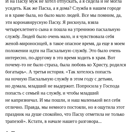
И на Пасху муж не хотел отпускать, а я сидела и не могла
усидеть. Как же Пасха, а я дома? Служба в нашем городе
и в храме была, но было мало людей. Все мы помним, да,
эти коронавирусную Пасху. Я рискнула, взяла
четырехлетнего сына и пошла на утреннюю пасхальную
службу. Людей было очень мало, и я чувствовала себя
женой-мироносицей, в такое опасное время, да еще в моем
положении идти на Пасхальную службу. Это было очень
интересно, по-другому в это время ходить в храм. Вот
почему-то не было страха, была любовь ко Христу, родился
богатырь». А третья история. «Так хотелось попасть
на ночную Пасхальную службу в этом году с детьми,
но думала, младший не выдержит. Попросила у Господа
попасть с семьей на службу, и чтобы младший
не капризничал. И мы пошли, и наш маленький вел себя
отлично. Правда, мы немного постояли, но я ощутила этот
праздник на душе спокойно, что Пасху отметила не только
трапезой». Кстати, в начале нашего разговора...