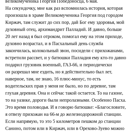
великомученика Георгия Победоносца, 6 мая.
На секундочку, мне как раз вспомнилась история, которая
произошла в храме Великомученика Георгия под городом
Киржач, там служит до сих пор, дай Бог ему здоровья, мой
духовный отец, архимандрит Палладий. И давно, больше
20 лет назад я был отроком, помогал ему на этом приходе,
духовно возрастал, и в Пасхальный день служба
закончилась, колокольный звон, посидели с прихожанами,
встретили рассвет, и у батюшки Палладия ему кто-то давно
подарил грузовик военный, ГАЗ-66, и периодически
он разрешал мне ездить, но я действительно был лет,
наверное, там, не знаю, 16 плюс-минус, то есть
водительских прав у меня не было, но по деревне, там
глухая деревня. Она и сейчас такой остается. То на газоне,
то на уазике, дороги были непролазными. Особенно Пасха.
Это время половодья. И я говорю батюшке: «Благословите,
я отвезу прихожан на 66-м до железнодорожной станции.
Если напрямую, то это 5 километров пешком до станции
Санино, потом или в Киржач, или в Орехово-Зуево можно