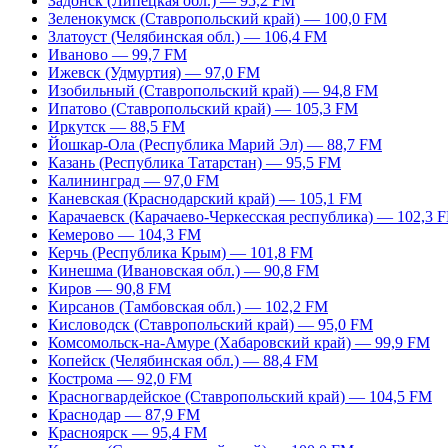
Задонск (Липецкая обл.) — 95,2 FM
Зеленокумск (Ставропольский край) — 100,0 FM
Златоуст (Челябинская обл.) — 106,4 FM
Иваново — 99,7 FM
Ижевск (Удмуртия) — 97,0 FM
Изобильный (Ставропольский край) — 94,8 FM
Ипатово (Ставропольский край) — 105,3 FM
Иркутск — 88,5 FM
Йошкар-Ола (Республика Марий Эл) — 88,7 FM
Казань (Республика Татарстан) — 95,5 FM
Калининград — 97,0 FM
Каневская (Краснодарский край) — 105,1 FM
Карачаевск (Карачаево-Черкесская республика) — 102,3 
Кемерово — 104,3 FM
Керчь (Республика Крым) — 101,8 FM
Кинешма (Ивановская обл.) — 90,8 FM
Киров — 90,8 FM
Кирсанов (Тамбовская обл.) — 102,2 FM
Кисловодск (Ставропольский край) — 95,0 FM
Комсомольск-на-Амуре (Хабаровский край) — 99,9 FM
Копейск (Челябинская обл.) — 88,4 FM
Кострома — 92,0 FM
Красногвардейское (Ставропольский край) — 104,5 FM
Краснодар — 87,9 FM
Красноярск — 95,4 FM