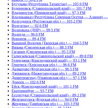
Бугульма (Республика Татарстан) — 105,9 FM
Буденновск (Ставропольский край) — 101,7 FM
Владивосток (Приморский край) — 97,3 FM
Владикавказ (Республика Северная Осетия — Алания) —
Волгодонск (Ростовская обл.) — 103,2 FM
Волгоград — 92,6 FM
Волноваха (ДНР) — 99,5 FM
Вологда — 96,0 FM
Воронеж — 89,4 FM
Вышний Волочек (Тверская обл.) — 104,5 FM
Вязьма (Смоленская обл.) — 88,3 FM
Гагарин (Смоленская обл.) — 95,3 FM
Галюгаевская (Ставропольский край) — 89,8 FM
Геленджик (Краснодарский край) — 93,1 FM
Геническ (Херсонская обл.) — 96,6 FM
Далматово (Курганская обл.) — 96,5 FM
Дзержинск (Нижегородская обл.) — 89,2 FM
Димитровград (Ульяновская обл.) — 97,1 FM
Донецк — 102,6 FM
Ейск (Краснодарский край) — 101,1 FM
Екатеринбург — 93,7 FM
Ессентуки (Ставропольский край) – 89,2 FM
Железногорск (Курская обл.) — 94,0 FM
Жердевка (Тамбовская обл.) — 103,3 FM