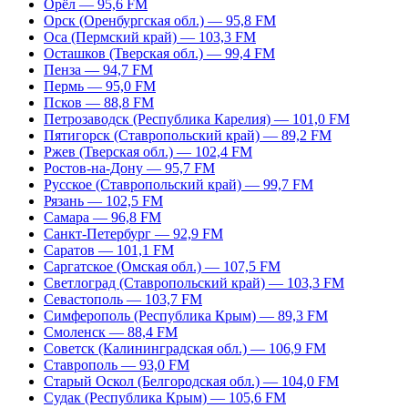
Орёл — 95,6 FM
Орск (Оренбургская обл.) — 95,8 FM
Оса (Пермский край) — 103,3 FM
Осташков (Тверская обл.) — 99,4 FM
Пенза — 94,7 FM
Пермь — 95,0 FM
Псков — 88,8 FM
Петрозаводск (Республика Карелия) — 101,0 FM
Пятигорск (Ставропольский край) — 89,2 FM
Ржев (Тверская обл.) — 102,4 FM
Ростов-на-Дону — 95,7 FM
Русское (Ставропольский край) — 99,7 FM
Рязань — 102,5 FM
Самара — 96,8 FM
Санкт-Петербург — 92,9 FM
Саратов — 101,1 FM
Саргатское (Омская обл.) — 107,5 FM
Светлоград (Ставропольский край) — 103,3 FM
Севастополь — 103,7 FM
Симферополь (Республика Крым) — 89,3 FM
Смоленск — 88,4 FM
Советск (Калининградская обл.) — 106,9 FM
Ставрополь — 93,0 FM
Старый Оскол (Белгородская обл.) — 104,0 FM
Судак (Республика Крым) — 105,6 FM