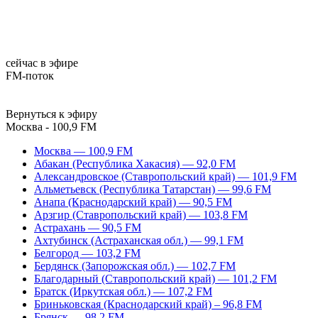
сейчас в эфире
FM-поток
Вернуться к эфиру
Москва - 100,9 FM
Москва — 100,9 FM
Абакан (Республика Хакасия) — 92,0 FM
Александровское (Ставропольский край) — 101,9 FM
Альметьевск (Республика Татарстан) — 99,6 FM
Анапа (Краснодарский край) — 90,5 FM
Арзгир (Ставропольский край) — 103,8 FM
Астрахань — 90,5 FM
Ахтубинск (Астраханская обл.) — 99,1 FM
Белгород — 103,2 FM
Бердянск (Запорожская обл.) — 102,7 FM
Благодарный (Ставропольский край) — 101,2 FM
Братск (Иркутская обл.) — 107,2 FM
Бриньковская (Краснодарский край) – 96,8 FM
Брянск — 98,2 FM