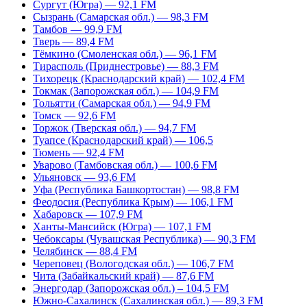
Сургут (Югра) — 92,1 FM
Сызрань (Самарская обл.) — 98,3 FM
Тамбов — 99,9 FM
Тверь — 89,4 FM
Тёмкино (Смоленская обл.) — 96,1 FM
Тирасполь (Приднестровье) — 88,3 FM
Тихорецк (Краснодарский край) — 102,4 FM
Токмак (Запорожская обл.) — 104,9 FM
Тольятти (Самарская обл.) — 94,9 FM
Томск — 92,6 FM
Торжок (Тверская обл.) — 94,7 FM
Туапсе (Краснодарский край) — 106,5
Тюмень — 92,4 FM
Уварово (Тамбовская обл.) — 100,6 FM
Ульяновск — 93,6 FM
Уфа (Республика Башкортостан) — 98,8 FM
Феодосия (Республика Крым) — 106,1 FM
Хабаровск — 107,9 FM
Ханты-Мансийск (Югра) — 107,1 FM
Чебоксары (Чувашская Республика) — 90,3 FM
Челябинск — 88,4 FM
Череповец (Вологодская обл.) — 106,7 FM
Чита (Забайкальский край) — 87,6 FM
Энергодар (Запорожская обл.) – 104,5 FM
Южно-Сахалинск (Сахалинская обл.) — 89,3 FM