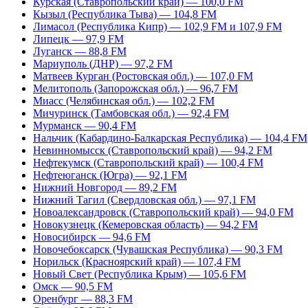
Курская (Ставропольский край) — 100,0 FM
Кызыл (Республика Тыва) — 104,8 FM
Лимасол (Республика Кипр) — 102,9 FM и 107,9 FM
Липецк — 97,9 FM
Луганск — 88,8 FM
Мариуполь (ДНР) — 97,2 FM
Матвеев Курган (Ростовская обл.) — 107,0 FM
Мелитополь (Запорожская обл.) — 96,7 FM
Миасс (Челябинская обл.) — 102,2 FM
Мичуринск (Тамбовская обл.) — 92,4 FM
Мурманск — 90,4 FM
Нальчик (Кабардино-Балкарская Республика) — 104,4 FM
Невинномысск (Ставропольский край) — 94,2 FM
Нефтекумск (Ставропольский край) — 100,4 FM
Нефтеюганск (Югра) — 92,1 FM
Нижний Новгород — 89,2 FM
Нижний Тагил (Свердловская обл.) — 97,1 FM
Новоалександровск (Ставропольский край) — 94,0 FM
Новокузнецк (Кемеровская область) — 94,2 FM
Новосибирск — 94,6 FM
Новочебоксарск (Чувашская Республика) — 90,3 FM
Норильск (Красноярский край) — 107,4 FM
Новый Свет (Республика Крым) — 105,6 FM
Омск — 90,5 FM
Оренбург — 88,3 FM