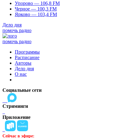
Упорово — 106,8 FM
Черное — 100,3 FM
Ярково — 103,4 FM
Дело дня
помочь радио
помочь радио
Программы
Расписание
Авторы
Дело дня
О нас
Социальные сети
Стриминги
Приложение
Сейчас в эфире: