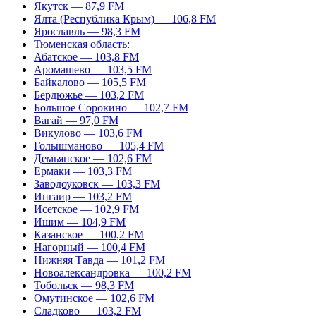
Якутск — 87,9 FM
Ялта (Республика Крым) — 106,8 FM
Ярославль — 98,3 FM
Тюменская область:
Абатское — 103,8 FM
Аромашево — 103,5 FM
Байкалово — 105,5 FM
Бердюжье — 103,2 FM
Большое Сорокино — 102,7 FM
Вагай — 97,0 FM
Викулово — 103,6 FM
Голышманово — 105,4 FM
Демьянское — 102,6 FM
Ермаки — 103,3 FM
Заводоуковск — 103,3 FM
Ингаир — 103,2 FM
Исетское — 102,9 FM
Ишим — 104,9 FM
Казанское — 100,2 FM
Нагорный — 100,4 FM
Нижняя Тавда — 101,2 FM
Новоалександровка — 100,2 FM
Тобольск — 98,3 FM
Омутинское — 102,6 FM
Сладково — 103,2 FM