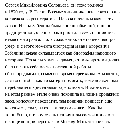
Сергея Михайловича Соловьева, он тоже родился
в 1820 году. В Твери. В семье чиновника невысокого ранга,
коллежского регистратора. Первая и очень малая часть
жизни Ивана Забелина была вполне обычной, вполне
традиционной, очень характерной для семьи чиновника
невысокого ранга. Но, к сожалению, отец очень быстро
умер, и с этого момента биография Ивана Егоровича
Забелина начала складываться как биография народного
историка. Поскольку мать с двумя детьми-сиротами должна
была искать себе место, постоянной работы
ей не предлагали, семья все время переезжала. А мальчик,
для того чтобы как-то матери помогать, тоже должен был
перебиваться временными заработками. И жизнь его
на этом раннем этапе очень походила на жизнь бродяжки:
здесь копеечку перехватит, там водички поднесет, еще
какую-то услугу взрослым людям окажет. Как бы
то ни было, в таком очень неприятном состоянии семья
в конце концов переехала в Москву. Мать устроилась