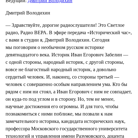
Ведущий:
Дмитрий Володихин
Дмитрий Володихин
— Здравствуйте, дорогие радиослушатели! Это Светлое
радио, Радио ВЕРА. В эфире передача «Исторический час»,
с вами в студии я, Дмитрий Володихин. Сегодня
мы поговорим о необычном русском историке
девятнадцатого века. Историк Иван Егорович Забелин —
с одной стороны, народный историк, с другой стороны,
вовсе не благостный народный историк, а довольно
сердитый человек. И, наконец, со стороны третьей —
человек с совершенно особым направлением ума. Кто бы
рядом с ним ни стоял, а Иван Егорович с ним не совпадает,
он куда-то под углом и в сторону. Но, тем не менее,
научные достижения его огромны. И для того, чтобы
познакомиться с ними поближе, мы позвали к нам
замечательного историка, кандидата исторических наук,
профессора Московского государственного университета
технологий и управления имени Разумовского, доцента