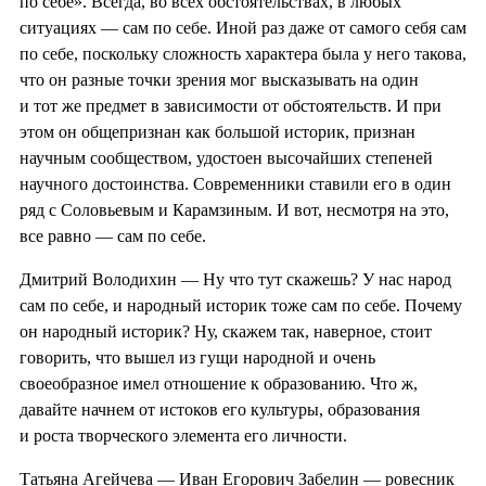
по себе». Всегда, во всех обстоятельствах, в любых
ситуациях — сам по себе. Иной раз даже от самого себя сам
по себе, поскольку сложность характера была у него такова,
что он разные точки зрения мог высказывать на один
и тот же предмет в зависимости от обстоятельств. И при
этом он общепризнан как большой историк, признан
научным сообществом, удостоен высочайших степеней
научного достоинства. Современники ставили его в один
ряд с Соловьевым и Карамзиным. И вот, несмотря на это,
все равно — сам по себе.
Дмитрий Володихин — Ну что тут скажешь? У нас народ
сам по себе, и народный историк тоже сам по себе. Почему
он народный историк? Ну, скажем так, наверное, стоит
говорить, что вышел из гущи народной и очень
своеобразное имел отношение к образованию. Что ж,
давайте начнем от истоков его культуры, образования
и роста творческого элемента его личности.
Татьяна Агейчева — Иван Егорович Забелин — ровесник