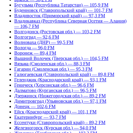
Бугульма (Республика Татарстан) — 105,9 FM
Буденновск (Ставропольский край) — 101,7 FM
Владивосток (Приморский край) — 97,3 FM
Владикавказ (Республика Северная Осетия — Алания)
— 106,7 FM
Волгодонск (Ростовская обл.) — 103,2 FM
Волгоград — 92,6 FM
Волноваха (ДНР) — 99,5 FM
Вологда — 96,0 FM
Воронеж — 89,4 FM
Вышний Волочек (Тверская обл.) — 104,5 FM
Вязьма (Смоленская обл.) — 88,3 FM
Гагарин (Смоленская обл.) — 95,3 FM
Галюгаевская (Ставропольский край) — 89,8 FM
Геленджик (Краснодарский край) — 93,1 FM
Геническ (Херсонская обл.) — 96,6 FM
Далматово (Курганская обл.) — 96,5 FM
Дзержинск (Нижегородская обл.) — 89,2 FM
Димитровград (Ульяновская обл.) — 97,1 FM
Донецк — 102,6 FM
Ейск (Краснодарский край) — 101,1 FM
Екатеринбург — 93,7 FM
Ессентуки (Ставропольский край) – 89,2 FM
Железногорск (Курская обл.) — 94,0 FM