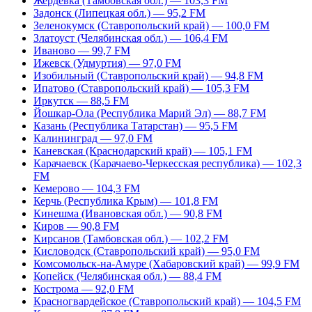
Жердевка (Тамбовская обл.) — 103,3 FM
Задонск (Липецкая обл.) — 95,2 FM
Зеленокумск (Ставропольский край) — 100,0 FM
Златоуст (Челябинская обл.) — 106,4 FM
Иваново — 99,7 FM
Ижевск (Удмуртия) — 97,0 FM
Изобильный (Ставропольский край) — 94,8 FM
Ипатово (Ставропольский край) — 105,3 FM
Иркутск — 88,5 FM
Йошкар-Ола (Республика Марий Эл) — 88,7 FM
Казань (Республика Татарстан) — 95,5 FM
Калининград — 97,0 FM
Каневская (Краснодарский край) — 105,1 FM
Карачаевск (Карачаево-Черкесская республика) — 102,3
FM
Кемерово — 104,3 FM
Керчь (Республика Крым) — 101,8 FM
Кинешма (Ивановская обл.) — 90,8 FM
Киров — 90,8 FM
Кирсанов (Тамбовская обл.) — 102,2 FM
Кисловодск (Ставропольский край) — 95,0 FM
Комсомольск-на-Амуре (Хабаровский край) — 99,9 FM
Копейск (Челябинская обл.) — 88,4 FM
Кострома — 92,0 FM
Красногвардейское (Ставропольский край) — 104,5 FM