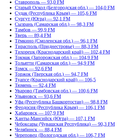
Ставрополь — 93,0 FM
Старый Оскол (Белгородская обл.) — 104,0 FM
Судак (Республика Крым) — 105,6 FM
Сургут (Югра) — 92,1 FM
Сызрань (Самарская обл.) — 98,3 FM
Тамбов — 99,9 FM
Тверь — 89,4 FM
Тёмкино (Смоленская обл.) — 96,1 FM
Тирасполь (Приднестровье) — 88,3 FM
Тихорецк (Краснодарский край) — 102,4 FM
Токмак (Запорожская обл.) — 104,9 FM
Тольятти (Самарская обл.) — 94,9 FM
Томск — 92,6 FM
Торжок (Тверская обл.) — 94,7 FM
Туапсе (Краснодарский край) — 106,5
Тюмень — 92,4 FM
Уварово (Тамбовская обл.) — 100,6 FM
Ульяновск — 93,6 FM
Уфа (Республика Башкортостан) — 98,8 FM
Феодосия (Республика Крым) — 106,1 FM
Хабаровск — 107,9 FM
Ханты-Мансийск (Югра) — 107,1 FM
Чебоксары (Чувашская Республика) — 90,3 FM
Челябинск — 88,4 FM
Череповец (Вологодская обл.) — 106,7 FM