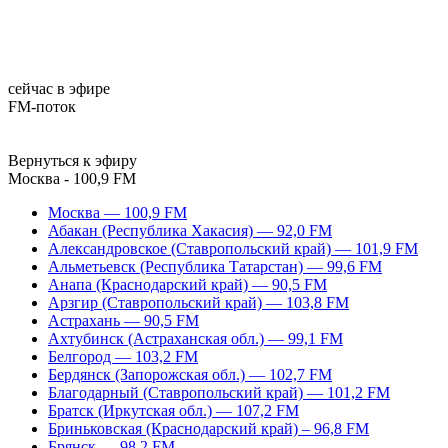
сейчас в эфире
FM-поток
Вернуться к эфиру
Москва - 100,9 FM
Москва — 100,9 FM
Абакан (Республика Хакасия) — 92,0 FM
Александровское (Ставропольский край) — 101,9 FM
Альметьевск (Республика Татарстан) — 99,6 FM
Анапа (Краснодарский край) — 90,5 FM
Арзгир (Ставропольский край) — 103,8 FM
Астрахань — 90,5 FM
Ахтубинск (Астраханская обл.) — 99,1 FM
Белгород — 103,2 FM
Бердянск (Запорожская обл.) — 102,7 FM
Благодарный (Ставропольский край) — 101,2 FM
Братск (Иркутская обл.) — 107,2 FM
Бриньковская (Краснодарский край) – 96,8 FM
Брянск — 98,2 FM