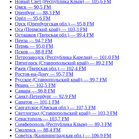
Новый Свет (Республика Крым) — 105,6 FM
Омск — 90,5 FM
Оренбург — 88,3 FM
Орёл — 95,6 FM
Орск (Оренбургская обл.) — 95,8 FM
Оса (Пермский край) — 103,3 FM
Осташков (Тверская обл.) — 99,4 FM
Пенза — 94,7 FM
Пермь — 95,0 FM
Псков — 88,8 FM
Петрозаводск (Республика Карелия) — 101,0 FM
Пятигорск (Ставропольский край) — 89,2 FM
Ржев (Тверская обл.) — 102,4 FM
Ростов-на-Дону — 95,7 FM
Русское (Ставропольский край) — 99,7 FM
Рязань — 102,5 FM
Самара — 96,8 FM
Санкт-Петербург — 92,9 FM
Саратов — 101,1 FM
Саргатское (Омская обл.) — 107,5 FM
Светлоград (Ставропольский край) — 103,3 FM
Севастополь — 103,7 FM
Симферополь (Республика Крым) — 89,3 FM
Смоленск — 88,4 FM
Советск (Калининградская обл.) — 106,9 FM