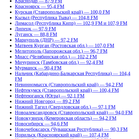
Краснодар — 87,9 FM
Красноярск — 95,4 FM
Курская (Ставропольский край) — 100,0 FM
Кызыл (Республика Тыва) — 104,8 FM
Лимасол (Республика Кипр) — 102,9 FM и 107,9 FM
Липецк — 97,9 FM
Луганск — 88,8 FM
Мариуполь (ДНР) — 97,2 FM
Матвеев Курган (Ростовская обл.) — 107,0 FM
Мелитополь (Запорожская обл.) — 96,7 FM
Миасс (Челябинская обл.) — 102,2 FM
Мичуринск (Тамбовская обл.) — 92,4 FM
Мурманск — 90,4 FM
Нальчик (Кабардино-Балкарская Республика) — 104,4
FM
Невинномысск (Ставропольский край) — 94,2 FM
Нефтекумск (Ставропольский край) — 100,4 FM
Нефтеюганск (Югра) — 92,1 FM
Нижний Новгород — 89,2 FM
Нижний Тагил (Свердловская обл.) — 97,1 FM
Новоалександровск (Ставропольский край) — 94,0 FM
Новокузнецк (Кемеровская область) — 94,2 FM
Новосибирск — 94,6 FM
Новочебоксарск (Чувашская Республика) — 90,3 FM
Норильск (Красноярский край) — 107,4 FM