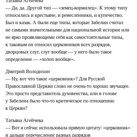
Татьяна Агейчева
— Да, да. Другой тип — «земец-кормилец». К этому типу
относились и крестьяне, и ремесленники, и купечество.
Был и казак. А были еще типы, которые Забелин считал
не самыми значительными для национальной истории или
не ярко проявляющими себя как самостоятельные типы,
к таковым он относил церковников всех разрядов,
дворцовых слуг, слуг вообще — у него было такое
определение — «холоп вообще».
Дмитрий Володихин
— Ну, вот что такое «церковник»? Для Русской
Православной Церкви слово не очень-то хорошо звучащее.
Это просто представитель духовенства, или в голове
у Забелина было что-то критическое по отношению
к Церкви?
Татьяна Агейчева
— Вот я сейчас использовала прямую цитату: «церковник»
и дальше перечисление разных разрядов