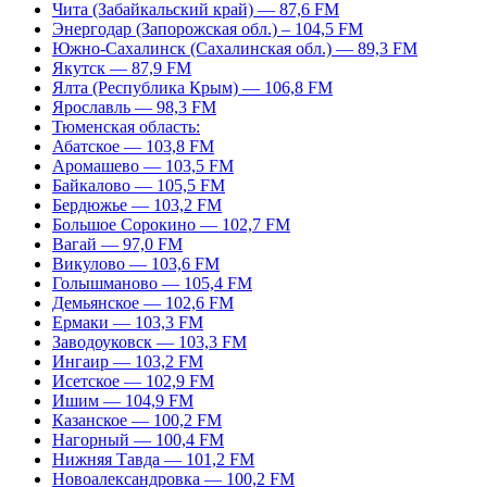
Чита (Забайкальский край) — 87,6 FM
Энергодар (Запорожская обл.) – 104,5 FM
Южно-Сахалинск (Сахалинская обл.) — 89,3 FM
Якутск — 87,9 FM
Ялта (Республика Крым) — 106,8 FM
Ярославль — 98,3 FM
Тюменская область:
Абатское — 103,8 FM
Аромашево — 103,5 FM
Байкалово — 105,5 FM
Бердюжье — 103,2 FM
Большое Сорокино — 102,7 FM
Вагай — 97,0 FM
Викулово — 103,6 FM
Голышманово — 105,4 FM
Демьянское — 102,6 FM
Ермаки — 103,3 FM
Заводоуковск — 103,3 FM
Ингаир — 103,2 FM
Исетское — 102,9 FM
Ишим — 104,9 FM
Казанское — 100,2 FM
Нагорный — 100,4 FM
Нижняя Тавда — 101,2 FM
Новоалександровка — 100,2 FM