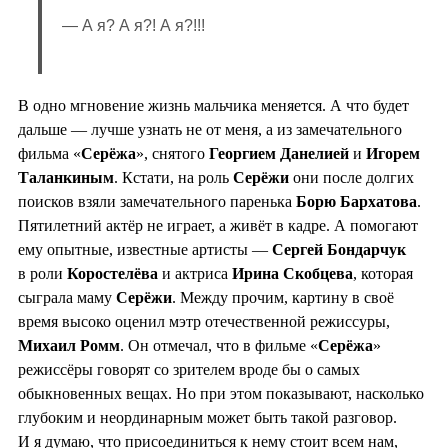
— А я? А я?! А я?!!!
В одно мгновение жизнь мальчика меняется. А что будет
дальше — лучше узнать не от меня, а из замечательного
фильма «
Серёжа
», снятого
Георгием Данелией
и
Игорем
Таланкиным
. Кстати, на роль
Серёжи
они после долгих
поисков взяли замечательного паренька
Борю Бархатова
.
Пятилетний актёр не играет, а живёт в кадре. А помогают
ему опытные, известные артисты —
Сергей Бондарчук
в роли
Коростелёва
и актриса
Ирина
Скобцева
, которая
сыграла маму
Серёжи
. Между прочим, картину в своё
время высоко оценил мэтр отечественной режиссуры,
Михаил Ромм
. Он отмечал, что в фильме «
Серёжа
»
режиссёры говорят со зрителем вроде бы о самых
обыкновенных вещах. Но при этом показывают, насколько
глубоким и неординарным может быть такой разговор.
И я думаю, что присоединиться к нему стоит всем нам,