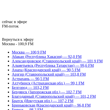
сейчас в эфире
FM-поток
Вернуться к эфиру
Москва - 100,9 FM
Москва — 100,9 FM
Абакан (Республика Хакасия) — 92,0 FM
Александровское (Ставропольский край) — 101,9 FM
Альметьевск (Республика Татарстан) — 99,6 FM
Анапа (Краснодарский край) — 90,5 FM
Арзгир (Ставропольский край) — 103,8 FM
Астрахань — 90,5 FM
Ахтубинск (Астраханская обл.) — 99,1 FM
Белгород — 103,2 FM
Бердянск (Запорожская обл.) — 102,7 FM
Благодарный (Ставропольский край) — 101,2 FM
Братск (Иркутская обл.) — 107,2 FM
Бриньковская (Краснодарский край) – 96,8 FM
Брянск — 98,2 FM