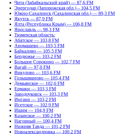
Чита (Забайкальский край) — 87,6 FM
Энергодар (Запорожская обл.) – 104,5 FM
Южно-Сахалинск (Сахалинская обл.) — 89,3 FM
Якутск — 87,9 FM
Ялта (Республика Крым) — 106,8 FM
Ярославль — 98,3 FM
Тюменская область:
Абатское — 103,8 FM
Аромашево — 103,5 FM
Байкалово — 105,5 FM
Бердюжье — 103,2 FM
Большое Сорокино — 102,7 FM
Вагай — 97,0 FM
Викулово — 103,6 FM
Голышманово — 105,4 FM
Демьянское — 102,6 FM
Ермаки — 103,3 FM
Заводоуковск — 103,3 FM
Ингаир — 103,2 FM
Исетское — 102,9 FM
Ишим — 104,9 FM
Казанское — 100,2 FM
Нагорный — 100,4 FM
Нижняя Тавда — 101,2 FM
Новоалександровка — 100,2 FM