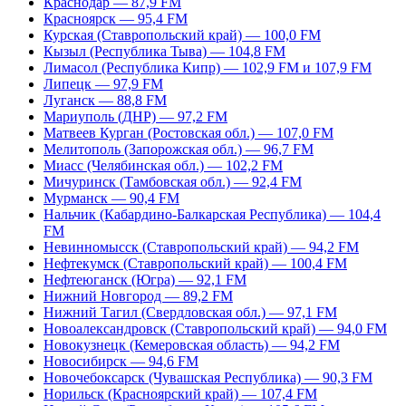
Краснодар — 87,9 FM
Красноярск — 95,4 FM
Курская (Ставропольский край) — 100,0 FM
Кызыл (Республика Тыва) — 104,8 FM
Лимасол (Республика Кипр) — 102,9 FM и 107,9 FM
Липецк — 97,9 FM
Луганск — 88,8 FM
Мариуполь (ДНР) — 97,2 FM
Матвеев Курган (Ростовская обл.) — 107,0 FM
Мелитополь (Запорожская обл.) — 96,7 FM
Миасс (Челябинская обл.) — 102,2 FM
Мичуринск (Тамбовская обл.) — 92,4 FM
Мурманск — 90,4 FM
Нальчик (Кабардино-Балкарская Республика) — 104,4
FM
Невинномысск (Ставропольский край) — 94,2 FM
Нефтекумск (Ставропольский край) — 100,4 FM
Нефтеюганск (Югра) — 92,1 FM
Нижний Новгород — 89,2 FM
Нижний Тагил (Свердловская обл.) — 97,1 FM
Новоалександровск (Ставропольский край) — 94,0 FM
Новокузнецк (Кемеровская область) — 94,2 FM
Новосибирск — 94,6 FM
Новочебоксарск (Чувашская Республика) — 90,3 FM
Норильск (Красноярский край) — 107,4 FM