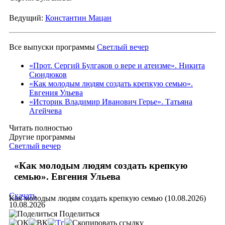
Ведущий:
Константин Мацан
Все выпуски программы
Светлый вечер
«Прот. Сергий Булгаков о вере и атеизме». Никита
Сюндюков
«Как молодым людям создать крепкую семью».
Евгения Ульева
«Историк Владимир Иванович Герье». Татьяна
Агейчева
Читать полностью
Другие программы
Светлый вечер
«Как молодым людям создать крепкую
семью». Евгения Ульева
Скачать
Как молодым людям создать крепкую семью (10.08.2026)
10.08.2026
Поделиться