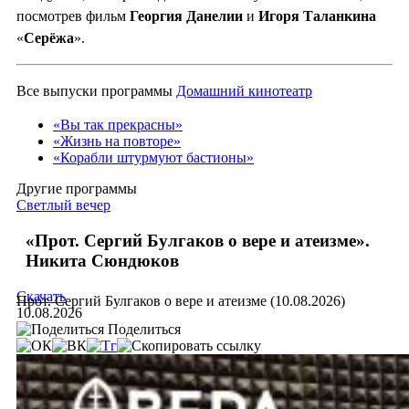
посмотрев фильм
Георгия Данелии
и
Игоря Таланкина
«
Серёжа
».
Все выпуски программы
Домашний кинотеатр
«Вы так прекрасны»
«Жизнь на повторе»
«Корабли штурмуют бастионы»
Другие программы
Светлый вечер
«Прот. Сергий Булгаков о вере и атеизме».
Никита Сюндюков
Скачать
Прот. Сергий Булгаков о вере и атеизме (10.08.2026)
10.08.2026
Поделиться