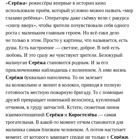
«
Серёжа
» режиссёры впервые в истории кино
использовали приём, который условно можно назвать «мир
глазами ребёнка». Операторы даже съёмку вели с ракурса
«снизу вверх», чтобы зрители почувствовали себя одного
роста с маленьким главным героем. Но всё-таки дело
не только в этом. Просто у картины, что называется, есть
душа. Есть настроение — светлое, доброе. В ней есть
любовь. И это сразу же чувствуют зрители. Белокурый
мальчуган
Серёжа
становится родным. И за его
приключениями наблюдаешь с волнением. А ими жизнь
Серёжи
буквально наполнена. То он залезает
на колокольню и звонит в колокол, приводя в полную
готовность местную пожарную бригаду. То с помощью
друзей превращает новенький велосипед, купленный
отчимом, в груду запчастей. Кстати, сюжетная линия
взаимоотношений
Серёжи
и
Коростелёва
— самая
трогательная. В какой-то момент отчим становится для
мальчика самым близким человеком. А потом наступает
момент, от которого замирает сердце не только у
Серёжи
,