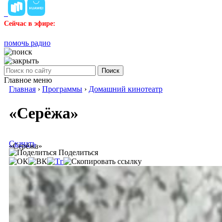
Сейчас в эфире:
помочь радио
Поиск
Главное меню
Главная
›
Программы
›
Домашний кинотеатр
«Серёжа»
Скачать
«Серёжа»
Поделиться