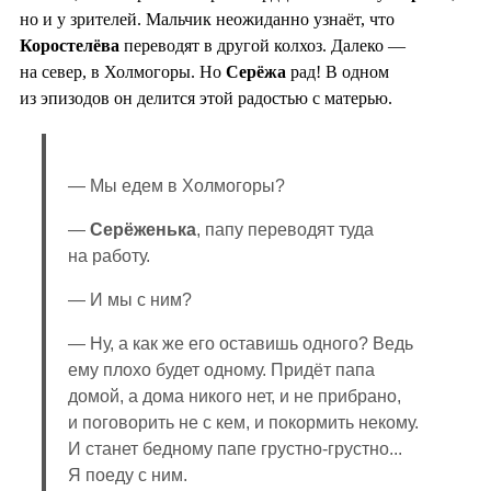
но и у зрителей. Мальчик неожиданно узнаёт, что
Коростелёва
переводят в другой колхоз. Далеко —
на север, в Холмогоры. Но
Серёжа
рад! В одном
из эпизодов он делится этой радостью с матерью.
— Мы едем в Холмогоры?
—
Серёженька
, папу переводят туда
на работу.
— И мы с ним?
— Ну, а как же его оставишь одного? Ведь
ему плохо будет одному. Придёт папа
домой, а дома никого нет, и не прибрано,
и поговорить не с кем, и покормить некому.
И станет бедному папе грустно-грустно...
Я поеду с ним.