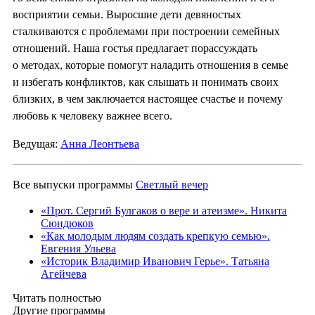
восприятии семьи. Выросшие дети девяностых
сталкиваются с проблемами при построении семейных
отношений. Наша гостья предлагает порассуждать
о методах, которые помогут наладить отношения в семье
и избегать конфликтов, как слышать и понимать своих
близких, в чем заключается настоящее счастье и почему
любовь к человеку важнее всего.
Ведущая:
Анна Леонтьева
Все выпуски программы
Светлый вечер
«Прот. Сергий Булгаков о вере и атеизме». Никита
Сюндюков
«Как молодым людям создать крепкую семью».
Евгения Ульева
«Историк Владимир Иванович Герье». Татьяна
Агейчева
Читать полностью
Другие программы