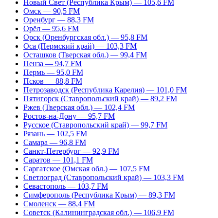
Новый Свет (Республика Крым) — 105,6 FM
Омск — 90,5 FM
Оренбург — 88,3 FM
Орёл — 95,6 FM
Орск (Оренбургская обл.) — 95,8 FM
Оса (Пермский край) — 103,3 FM
Осташков (Тверская обл.) — 99,4 FM
Пенза — 94,7 FM
Пермь — 95,0 FM
Псков — 88,8 FM
Петрозаводск (Республика Карелия) — 101,0 FM
Пятигорск (Ставропольский край) — 89,2 FM
Ржев (Тверская обл.) — 102,4 FM
Ростов-на-Дону — 95,7 FM
Русское (Ставропольский край) — 99,7 FM
Рязань — 102,5 FM
Самара — 96,8 FM
Санкт-Петербург — 92,9 FM
Саратов — 101,1 FM
Саргатское (Омская обл.) — 107,5 FM
Светлоград (Ставропольский край) — 103,3 FM
Севастополь — 103,7 FM
Симферополь (Республика Крым) — 89,3 FM
Смоленск — 88,4 FM
Советск (Калининградская обл.) — 106,9 FM