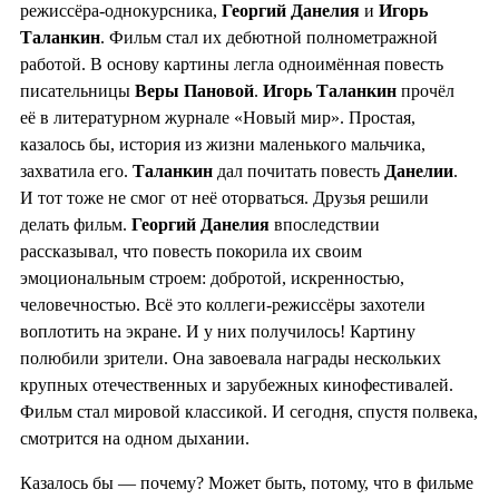
режиссёра-однокурсника,
Георгий Данелия
и
Игорь
Таланкин
. Фильм стал их дебютной полнометражной
работой. В основу картины легла одноимённая повесть
писательницы
Веры Пановой
.
Игорь Таланкин
прочёл
её в литературном журнале «Новый мир». Простая,
казалось бы, история из жизни маленького мальчика,
захватила его.
Таланкин
дал почитать повесть
Данелии
.
И тот тоже не смог от неё оторваться. Друзья решили
делать фильм.
Георгий Данелия
впоследствии
рассказывал, что повесть покорила их своим
эмоциональным строем: добротой, искренностью,
человечностью. Всё это коллеги-режиссёры захотели
воплотить на экране. И у них получилось! Картину
полюбили зрители. Она завоевала награды нескольких
крупных отечественных и зарубежных кинофестивалей.
Фильм стал мировой классикой. И сегодня, спустя полвека,
смотрится на одном дыхании.
Казалось бы — почему? Может быть, потому, что в фильме