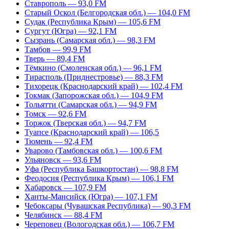
Ставрополь — 93,0 FM
Старый Оскол (Белгородская обл.) — 104,0 FM
Судак (Республика Крым) — 105,6 FM
Сургут (Югра) — 92,1 FM
Сызрань (Самарская обл.) — 98,3 FM
Тамбов — 99,9 FM
Тверь — 89,4 FM
Тёмкино (Смоленская обл.) — 96,1 FM
Тирасполь (Приднестровье) — 88,3 FM
Тихорецк (Краснодарский край) — 102,4 FM
Токмак (Запорожская обл.) — 104,9 FM
Тольятти (Самарская обл.) — 94,9 FM
Томск — 92,6 FM
Торжок (Тверская обл.) — 94,7 FM
Туапсе (Краснодарский край) — 106,5
Тюмень — 92,4 FM
Уварово (Тамбовская обл.) — 100,6 FM
Ульяновск — 93,6 FM
Уфа (Республика Башкортостан) — 98,8 FM
Феодосия (Республика Крым) — 106,1 FM
Хабаровск — 107,9 FM
Ханты-Мансийск (Югра) — 107,1 FM
Чебоксары (Чувашская Республика) — 90,3 FM
Челябинск — 88,4 FM
Череповец (Вологодская обл.) — 106,7 FM