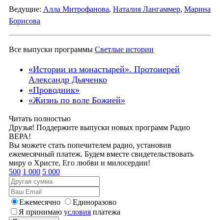
Ведущие:
Алла Митрофанова
,
Наталия Лангаммер
,
Марина
Борисова
Все выпуски программы
Светлые истории
«Истории из монастырей». Протоиерей
Александр Дьяченко
«Проводник»
«Жизнь по воле Божией»
Читать полностью
Друзья! Поддержите выпуски новых программ Радио
ВЕРА!
Вы можете стать попечителем радио, установив
ежемесячный платеж. Будем вместе свидетельствовать
миру о Христе, Его любви и милосердии!
500
1 000
5 000
Ежемесячно
Единоразово
Я принимаю
условия
платежа