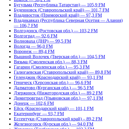
Бугульма (Республика Татарстан) — 105,9 FM
Буденновск (Ставропольский край) — 101,7 FM
Владивосток (Приморский край) — 97,3 FM
Владикавказ (Республика Северная Осетия — Алания)
— 106,7 FM
Волгодонск (Ростовская обл.) — 103,2 FM
Волгоград — 92,6 FM
Волноваха (ДНР) — 99,5 FM
Вологда — 96,0 FM
Воронеж — 89,4 FM
Вышний Волочек (Тверская обл.) — 104,5 FM
Вязьма (Смоленская обл.) — 88,3 FM
Гагарин (Смоленская обл.) — 95,3 FM
Галюгаевская (Ставропольский край) — 89,8 FM
Геленджик (Краснодарский край) — 93,1 FM
Геническ (Херсонская обл.) — 96,6 FM
Далматово (Курганская обл.) — 96,5 FM
Дзержинск (Нижегородская обл.) — 89,2 FM
Димитровград (Ульяновская обл.) — 97,1 FM
Донецк — 102,6 FM
Ейск (Краснодарский край) — 101,1 FM
Екатеринбург — 93,7 FM
Ессентуки (Ставропольский край) – 89,2 FM
Железногорск (Курская обл.) — 94,0 FM