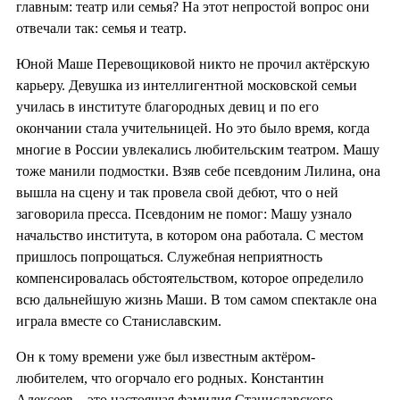
главным: театр или семья? На этот непростой вопрос они
отвечали так: семья и театр.
Юной Маше Перевощиковой никто не прочил актёрскую
карьеру. Девушка из интеллигентной московской семьи
училась в институте благородных девиц и по его
окончании стала учительницей. Но это было время, когда
многие в России увлекались любительским театром. Машу
тоже манили подмостки. Взяв себе псевдоним Лилина, она
вышла на сцену и так провела свой дебют, что о ней
заговорила пресса. Псевдоним не помог: Машу узнало
начальство института, в котором она работала. С местом
пришлось попрощаться. Служебная неприятность
компенсировалась обстоятельством, которое определило
всю дальнейшую жизнь Маши. В том самом спектакле она
играла вместе со Станиславским.
Он к тому времени уже был известным актёром-
любителем, что огорчало его родных. Константин
Алексеев – это настоящая фамилия Станиславского –