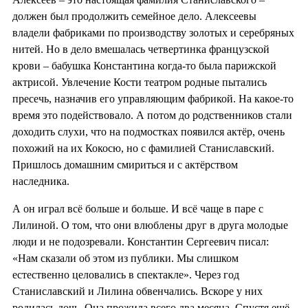
должен был продолжить семейное дело. Алексеевы
владели фабриками по производству золотых и серебряных
нитей. Но в дело вмешалась четвертинка французской
крови – бабушка Константина когда-то была парижской
актрисой. Увлечение Кости театром родные пытались
пресечь, назначив его управляющим фабрикой. На какое-то
время это подействовало. А потом до родственников стали
доходить слухи, что на подмостках появился актёр, очень
похожий на их Кокосю, но с фамилией Станиславский.
Пришлось домашним смириться и с актёрством
наследника.
А он играл всё больше и больше. И всё чаще в паре с
Лилиной. О том, что они влюблены друг в друга молодые
люди и не подозревали. Константин Сергеевич писал:
«Нам сказали об этом из публики. Мы слишком
естественно целовались в спектакле». Через год
Станиславский и Лилина обвенчались. Вскоре у них
родилась дочь. Она прожила всего два месяца. Спустя ещё