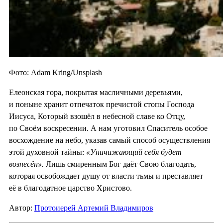
Фото: Adam Kring/Unsplash
Елеонская гора, покрытая масличными деревьями,
и поныне хранит отпечаток пречистой стопы Господа
Иисуса, Который взошёл в небесной славе ко Отцу,
по Своём воскресении. А нам уготовил Спаситель особое
восхождение на небо, указав самый способ осуществления
этой духовной тайны:
«Уничижающий себя будет
вознесён».
Лишь смиренным Бог даёт Свою благодать,
которая освобождает душу от власти тьмы и преставляет
её в благодатное царство Христово.
Автор:
Протоиерей Артемий Владимиров