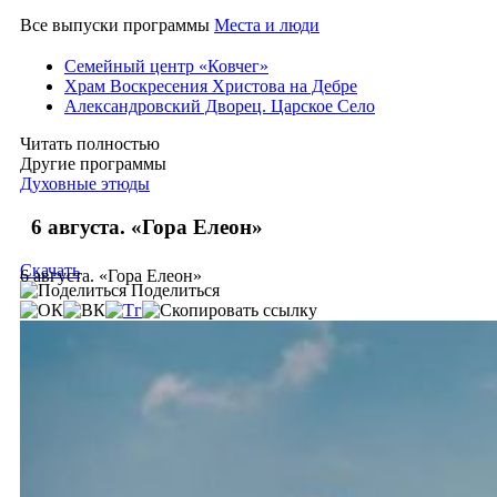
Все выпуски программы
Места и люди
Семейный центр «Ковчег»
Храм Воскресения Христова на Дебре
Александровский Дворец. Царское Село
Читать полностью
Другие программы
Духовные этюды
6 августа. «Гора Елеон»
Скачать
6 августа. «Гора Елеон»
Поделиться