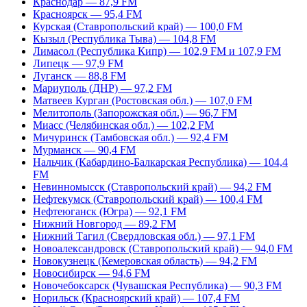
Краснодар — 87,9 FM
Красноярск — 95,4 FM
Курская (Ставропольский край) — 100,0 FM
Кызыл (Республика Тыва) — 104,8 FM
Лимасол (Республика Кипр) — 102,9 FM и 107,9 FM
Липецк — 97,9 FM
Луганск — 88,8 FM
Мариуполь (ДНР) — 97,2 FM
Матвеев Курган (Ростовская обл.) — 107,0 FM
Мелитополь (Запорожская обл.) — 96,7 FM
Миасс (Челябинская обл.) — 102,2 FM
Мичуринск (Тамбовская обл.) — 92,4 FM
Мурманск — 90,4 FM
Нальчик (Кабардино-Балкарская Республика) — 104,4
FM
Невинномысск (Ставропольский край) — 94,2 FM
Нефтекумск (Ставропольский край) — 100,4 FM
Нефтеюганск (Югра) — 92,1 FM
Нижний Новгород — 89,2 FM
Нижний Тагил (Свердловская обл.) — 97,1 FM
Новоалександровск (Ставропольский край) — 94,0 FM
Новокузнецк (Кемеровская область) — 94,2 FM
Новосибирск — 94,6 FM
Новочебоксарск (Чувашская Республика) — 90,3 FM
Норильск (Красноярский край) — 107,4 FM