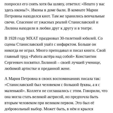
попросил его снять хотя бы шляпу, ответил: «Нешто у вас
здесь иконы?». Иконы в доме были. В комнате Марии
Петровны находился киот. Там же хранились венчальные
свечи. Спасение от ужасных реалий Станиславский и
Лилина находили в любви друг к другу и в театре.
В 1928 году МХАТ праздновал 30-тилетний юбилей. Со
сцены Станиславский ушёл с инфарктом. Больше он
никогда не играл. Много преподавал и писал книги. Свой
главный труд «Работа актёра над собой» Константин
Сергеевич посвятил Лилиной – своей лучшей ученице,
любимой артистке и преданной жене.
А Мария Петровна в своих воспоминаниях писала так:
«Станиславский был человеком с большой буквы, а я с
маленькой». Коллеги не соглашались с этим. Говорили, что
она могла стать великой актрисой, но предпочла быть
вторым человеком при великом первом. Это был её
добровольный выбор. Может быть, в нём и крылся