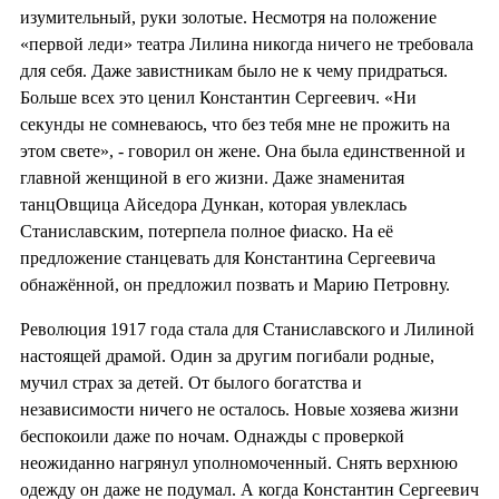
изумительный, руки золотые. Несмотря на положение
«первой леди» театра Лилина никогда ничего не требовала
для себя. Даже завистникам было не к чему придраться.
Больше всех это ценил Константин Сергеевич. «Ни
секунды не сомневаюсь, что без тебя мне не прожить на
этом свете», - говорил он жене. Она была единственной и
главной женщиной в его жизни. Даже знаменитая
танцОвщица Айседора Дункан, которая увлеклась
Станиславским, потерпела полное фиаско. На её
предложение станцевать для Константина Сергеевича
обнажённой, он предложил позвать и Марию Петровну.
Революция 1917 года стала для Станиславского и Лилиной
настоящей драмой. Один за другим погибали родные,
мучил страх за детей. От былого богатства и
независимости ничего не осталось. Новые хозяева жизни
беспокоили даже по ночам. Однажды с проверкой
неожиданно нагрянул уполномоченный. Снять верхнюю
одежду он даже не подумал. А когда Константин Сергеевич