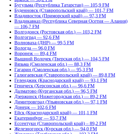
Бугульма (Республика Татарстан) — 105,9 FM
Буденновск (Ставропольский край) — 101,7 FM
Владивосток (Приморский край) — 97,3 FM
Владикавказ (Республика Северная Осетия — Алания)
— 106,7 FM
Волгодонск (Ростовская обл.) — 103,2 FM
Волгоград — 92,6 FM
Волноваха (ДНР) — 99,5 FM
Вологда — 96,0 FM
Воронеж — 89,4 FM
Вышний Волочек (Тверская обл.) — 104,5 FM
Вязьма (Смоленская обл.) — 88,3 FM
Гагарин (Смоленская обл.) — 95,3 FM
Галюгаевская (Ставропольский край) — 89,8 FM
Геленджик (Краснодарский край) — 93,1 FM
Геническ (Херсонская обл.) — 96,6 FM
Далматово (Курганская обл.) — 96,5 FM
Дзержинск (Нижегородская обл.) — 89,2 FM
Димитровград (Ульяновская обл.) — 97,1 FM
Донецк — 102,6 FM
Ейск (Краснодарский край) — 101,1 FM
Екатеринбург — 93,7 FM
Ессентуки (Ставропольский край) – 89,2 FM
Железногорск (Курская обл.) — 94,0 FM