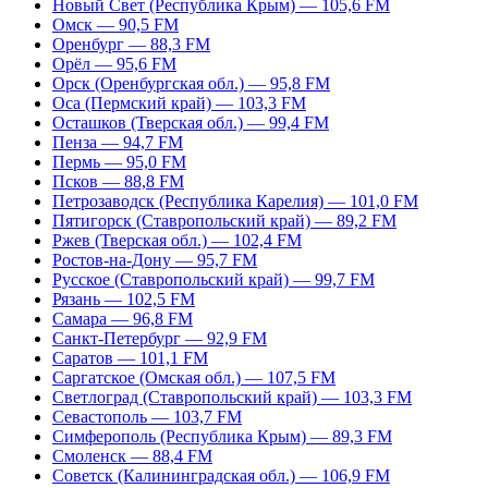
Новый Свет (Республика Крым) — 105,6 FM
Омск — 90,5 FM
Оренбург — 88,3 FM
Орёл — 95,6 FM
Орск (Оренбургская обл.) — 95,8 FM
Оса (Пермский край) — 103,3 FM
Осташков (Тверская обл.) — 99,4 FM
Пенза — 94,7 FM
Пермь — 95,0 FM
Псков — 88,8 FM
Петрозаводск (Республика Карелия) — 101,0 FM
Пятигорск (Ставропольский край) — 89,2 FM
Ржев (Тверская обл.) — 102,4 FM
Ростов-на-Дону — 95,7 FM
Русское (Ставропольский край) — 99,7 FM
Рязань — 102,5 FM
Самара — 96,8 FM
Санкт-Петербург — 92,9 FM
Саратов — 101,1 FM
Саргатское (Омская обл.) — 107,5 FM
Светлоград (Ставропольский край) — 103,3 FM
Севастополь — 103,7 FM
Симферополь (Республика Крым) — 89,3 FM
Смоленск — 88,4 FM
Советск (Калининградская обл.) — 106,9 FM