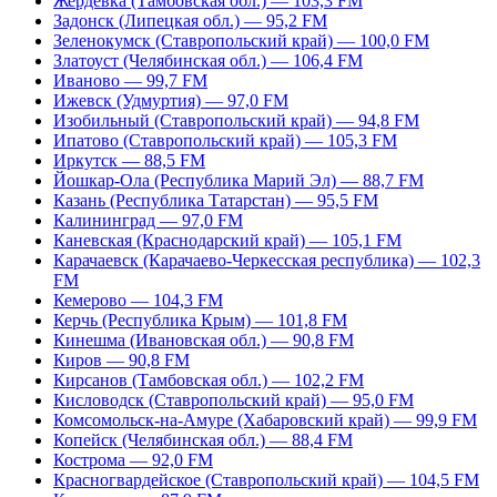
Жердевка (Тамбовская обл.) — 103,3 FM
Задонск (Липецкая обл.) — 95,2 FM
Зеленокумск (Ставропольский край) — 100,0 FM
Златоуст (Челябинская обл.) — 106,4 FM
Иваново — 99,7 FM
Ижевск (Удмуртия) — 97,0 FM
Изобильный (Ставропольский край) — 94,8 FM
Ипатово (Ставропольский край) — 105,3 FM
Иркутск — 88,5 FM
Йошкар-Ола (Республика Марий Эл) — 88,7 FM
Казань (Республика Татарстан) — 95,5 FM
Калининград — 97,0 FM
Каневская (Краснодарский край) — 105,1 FM
Карачаевск (Карачаево-Черкесская республика) — 102,3
FM
Кемерово — 104,3 FM
Керчь (Республика Крым) — 101,8 FM
Кинешма (Ивановская обл.) — 90,8 FM
Киров — 90,8 FM
Кирсанов (Тамбовская обл.) — 102,2 FM
Кисловодск (Ставропольский край) — 95,0 FM
Комсомольск-на-Амуре (Хабаровский край) — 99,9 FM
Копейск (Челябинская обл.) — 88,4 FM
Кострома — 92,0 FM
Красногвардейское (Ставропольский край) — 104,5 FM