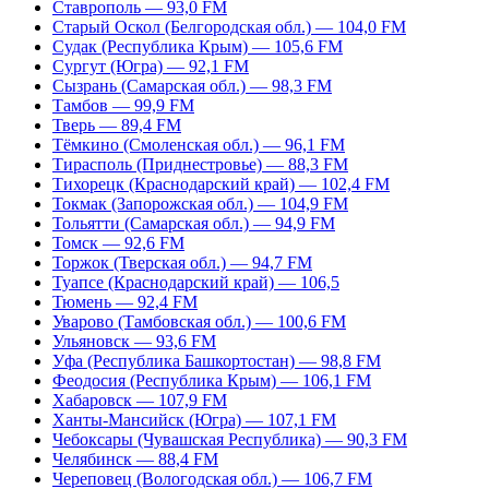
Ставрополь — 93,0 FM
Старый Оскол (Белгородская обл.) — 104,0 FM
Судак (Республика Крым) — 105,6 FM
Сургут (Югра) — 92,1 FM
Сызрань (Самарская обл.) — 98,3 FM
Тамбов — 99,9 FM
Тверь — 89,4 FM
Тёмкино (Смоленская обл.) — 96,1 FM
Тирасполь (Приднестровье) — 88,3 FM
Тихорецк (Краснодарский край) — 102,4 FM
Токмак (Запорожская обл.) — 104,9 FM
Тольятти (Самарская обл.) — 94,9 FM
Томск — 92,6 FM
Торжок (Тверская обл.) — 94,7 FM
Туапсе (Краснодарский край) — 106,5
Тюмень — 92,4 FM
Уварово (Тамбовская обл.) — 100,6 FM
Ульяновск — 93,6 FM
Уфа (Республика Башкортостан) — 98,8 FM
Феодосия (Республика Крым) — 106,1 FM
Хабаровск — 107,9 FM
Ханты-Мансийск (Югра) — 107,1 FM
Чебоксары (Чувашская Республика) — 90,3 FM
Челябинск — 88,4 FM
Череповец (Вологодская обл.) — 106,7 FM