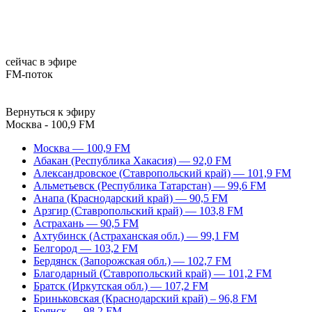
сейчас в эфире
FM-поток
Вернуться к эфиру
Москва - 100,9 FM
Москва — 100,9 FM
Абакан (Республика Хакасия) — 92,0 FM
Александровское (Ставропольский край) — 101,9 FM
Альметьевск (Республика Татарстан) — 99,6 FM
Анапа (Краснодарский край) — 90,5 FM
Арзгир (Ставропольский край) — 103,8 FM
Астрахань — 90,5 FM
Ахтубинск (Астраханская обл.) — 99,1 FM
Белгород — 103,2 FM
Бердянск (Запорожская обл.) — 102,7 FM
Благодарный (Ставропольский край) — 101,2 FM
Братск (Иркутская обл.) — 107,2 FM
Бриньковская (Краснодарский край) – 96,8 FM
Брянск — 98,2 FM