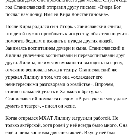
год Станиславский отправил другу письмо: «Вчера Бог
послал нам дочку. Имя ей Кира Константиновна».
После Киры родился сын Игорь. Станиславский считал,
что детей нужно приобщать к искусству, обязательно учить
помогать бедным и входить в нужды других людей.
Занимаясь воспитанием дочери и сына, Станиславский и
Лилина увлечённо воспитывали и перевоспитывали друг
друга. Лилина, не имея возможности выходить на сцену,
отчаянно ревновала мужа к театру. Станиславский же
упрекал Лилину в том, что она «охлаждает его
неинтересными разговорами о хозяйстве». Впрочем,
стоило только ей уехать в Харьков к брату, как
Станиславский помчался следом. «В разлуке не могу даже
думать о театре», - писал он жене.
Когда открылся МХАТ Лилину загрузили работой. Не
только актёрской, хотя ролей у неё всегда было много. Она
ещё и шила костюмы для спектаклей. Вкус у неё был