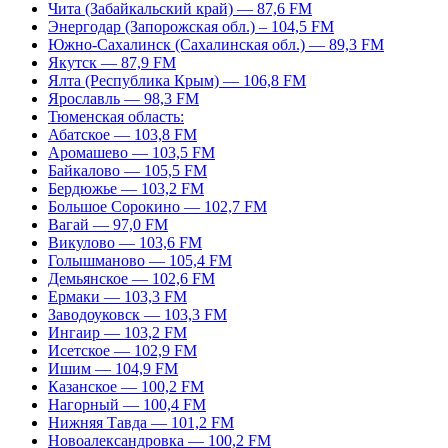
Чита (Забайкальский край) — 87,6 FM
Энергодар (Запорожская обл.) – 104,5 FM
Южно-Сахалинск (Сахалинская обл.) — 89,3 FM
Якутск — 87,9 FM
Ялта (Республика Крым) — 106,8 FM
Ярославль — 98,3 FM
Тюменская область:
Абатское — 103,8 FM
Аромашево — 103,5 FM
Байкалово — 105,5 FM
Бердюжье — 103,2 FM
Большое Сорокино — 102,7 FM
Вагай — 97,0 FM
Викулово — 103,6 FM
Голышманово — 105,4 FM
Демьянское — 102,6 FM
Ермаки — 103,3 FM
Заводоуковск — 103,3 FM
Ингаир — 103,2 FM
Исетское — 102,9 FM
Ишим — 104,9 FM
Казанское — 100,2 FM
Нагорный — 100,4 FM
Нижняя Тавда — 101,2 FM
Новоалександровка — 100,2 FM