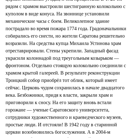
рядом с храмом выстроили шестигранную колокольню с
куполом в виде конуса. На звоннице установили
механические часы с боем. Великолепное здание
пострадало во время пожара 1774 года. Градоначальники
собирались его снести, но жители Саратова решительно
возразили. На средства купца Михаила Устинова храм
отреставрировали. Стены укрепили. Западный фасад
украсили колоннадой под треугольным козырьком —
фронтоном. Отдельно стоящую колокольню соединили с
храмом крытой галереей. В результате реконструкции
Троицкий собор приобрёл тот облик, который имеет
сейчас. Церковь чудом сохранилась в начале двадцатого
века. Безбожники, придя к власти, закрыли храм и
приговорили к сносу. На его защиту вновь встали
горожане — ученые Саратовского университета,
сотрудники художественного и краеведческого музеев,
простые люди. И отстояли! В 1942 году в старинной
церкви возобновились богослужения. А в 2004-м