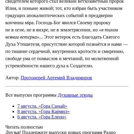
свидетелем которого стал великий ветхозаветный пророк
Илия, и поныне живой; тот, кто избран быть участником
грядущих апокалиптических событий в преддверии
кончины мiра. Господь Бог явился Своему пророку
не в огне, не в вихре, не в землетрясении, но
«в тихом
веянии ветерка»...
Этот ветерок есть благодать Святого
Духа Утешителя, присутствие которой познаётся и нами —
по тишине сердечной, внутренних кротости и смирению,
свободе ума от помыслов и мечтаний, по молитвенной
устремлённости нашего духа к Создателю.
Автор:
Протоиерей Артемий Владимиров
Все выпуски программы
Духовные этюды
7 августа. «Гора Синай»
8 августа. «Гора Кармил»
6 августа. «Гора Елеон»
Читать полностью
Друзья! Поддержите выпуски новых программ Радио