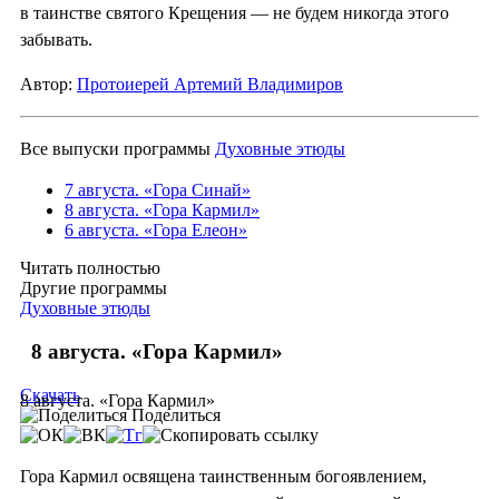
в таинстве святого Крещения — не будем никогда этого
забывать.
Автор:
Протоиерей Артемий Владимиров
Все выпуски программы
Духовные этюды
7 августа. «Гора Синай»
8 августа. «Гора Кармил»
6 августа. «Гора Елеон»
Читать полностью
Другие программы
Духовные этюды
8 августа. «Гора Кармил»
Скачать
8 августа. «Гора Кармил»
Поделиться
Гора Кармил освящена таинственным богоявлением,