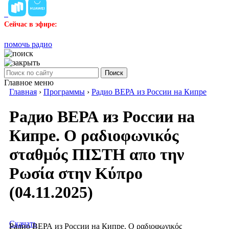
Сейчас в эфире:
помочь радио
Поиск
Главное меню
Главная
›
Программы
›
Радио ВЕРА из России на Кипре
Радио ВЕРА из России на
Кипре. Ο ραδιοφωνικός
σταθμός ΠΙΣΤΗ απο την
Ρωσία στην Κύπρο
(04.11.2025)
Скачать
Радио ВЕРА из России на Кипре. Ο ραδιοφωνικός