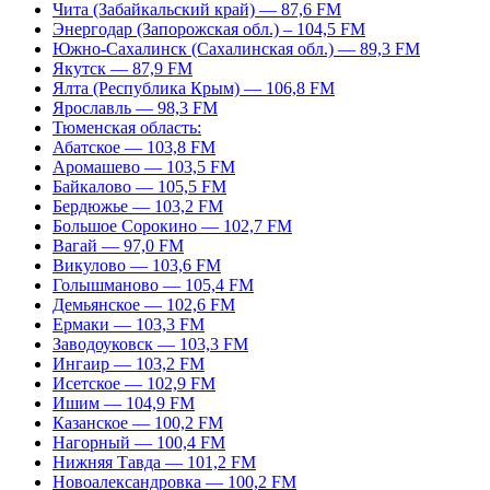
Чита (Забайкальский край) — 87,6 FM
Энергодар (Запорожская обл.) – 104,5 FM
Южно-Сахалинск (Сахалинская обл.) — 89,3 FM
Якутск — 87,9 FM
Ялта (Республика Крым) — 106,8 FM
Ярославль — 98,3 FM
Тюменская область:
Абатское — 103,8 FM
Аромашево — 103,5 FM
Байкалово — 105,5 FM
Бердюжье — 103,2 FM
Большое Сорокино — 102,7 FM
Вагай — 97,0 FM
Викулово — 103,6 FM
Голышманово — 105,4 FM
Демьянское — 102,6 FM
Ермаки — 103,3 FM
Заводоуковск — 103,3 FM
Ингаир — 103,2 FM
Исетское — 102,9 FM
Ишим — 104,9 FM
Казанское — 100,2 FM
Нагорный — 100,4 FM
Нижняя Тавда — 101,2 FM
Новоалександровка — 100,2 FM