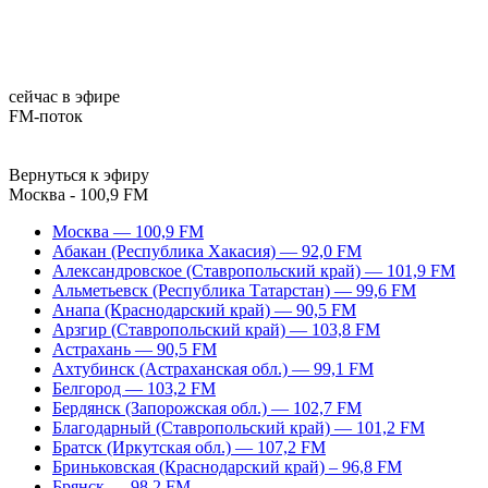
сейчас в эфире
FM-поток
Вернуться к эфиру
Москва - 100,9 FM
Москва — 100,9 FM
Абакан (Республика Хакасия) — 92,0 FM
Александровское (Ставропольский край) — 101,9 FM
Альметьевск (Республика Татарстан) — 99,6 FM
Анапа (Краснодарский край) — 90,5 FM
Арзгир (Ставропольский край) — 103,8 FM
Астрахань — 90,5 FM
Ахтубинск (Астраханская обл.) — 99,1 FM
Белгород — 103,2 FM
Бердянск (Запорожская обл.) — 102,7 FM
Благодарный (Ставропольский край) — 101,2 FM
Братск (Иркутская обл.) — 107,2 FM
Бриньковская (Краснодарский край) – 96,8 FM
Брянск — 98,2 FM