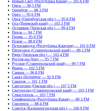
Новый Свет (Республика Крым) — 105,6 FM
Омск — 90,5 FM
Оренбург — 88,3 FM
Орёл — 95,6 FM
Орск (Оренбургская обл.) — 95,8 FM
Оса (Пермский край) — 103,3 FM
Осташков (Тверская обл.) — 99,4 FM
Пенза — 94,7 FM
Пермь — 95,0 FM
Псков — 88,8 FM
Петрозаводск (Республика Карелия) — 101,0 FM
Пятигорск (Ставропольский край) — 89,2 FM
Ржев (Тверская обл.) — 102,4 FM
Ростов-на-Дону — 95,7 FM
Русское (Ставропольский край) — 99,7 FM
Рязань — 102,5 FM
Самара — 96,8 FM
Санкт-Петербург — 92,9 FM
Саратов — 101,1 FM
Саргатское (Омская обл.) — 107,5 FM
Светлоград (Ставропольский край) — 103,3 FM
Севастополь — 103,7 FM
Симферополь (Республика Крым) — 89,3 FM
Смоленск — 88,4 FM
Советск (Калининградская обл.) — 106,9 FM