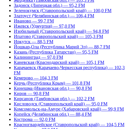
Жердевка (Тамбовская обл.) — 103,3 FM
Задонск (Липецкая обл.) — 95,2 FM
Зеленокумск (Ставропольский край) — 100,0 FM
Златоуст (Челябинская обл.) — 106,4 FM
Иваново — 99,7 FM
Ижевск (Удмуртия) — 97,0 FM
Изобильный (Ставропольский край) — 94,8 FM
Ипатово (Ставропольский край) — 105,3 FM
Иркутск — 88,5 FM
Йошкар-Ола (Республика Марий Эл) — 88,7 FM
Казань (Республика Татарстан) — 95,5 FM
Калининград — 97,0 FM
Каневская (Краснодарский край) — 105,1 FM
Карачаевск (Карачаево-Черкесская республика) — 102,3
FM
Кемерово — 104,3 FM
Керчь (Республика Крым) — 101,8 FM
Кинешма (Ивановская обл.) — 90,8 FM
Киров — 90,8 FM
Кирсанов (Тамбовская обл.) — 102,2 FM
Кисловодск (Ставропольский край) — 95,0 FM
Комсомольск-на-Амуре (Хабаровский край) — 99,9 FM
Копейск (Челябинская обл.) — 88,4 FM
Кострома — 92,0 FM
Красногвардейское (Ставропольский край) — 104,5 FM