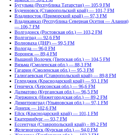
Бугульма (Республика Татарстан) — 105,9 FM
Буденновск (Ставропольский край) — 101,7 FM
Владивосток (Приморский край) — 97,3 FM
Владикавказ (Республика Северная Осетия — Алания)
— 106,7 FM
Волгодонск (Ростовская обл.) — 103,2 FM
Волгоград — 92,6 FM
Волноваха (ДНР) — 99,5 FM
Вологда — 96,0 FM
Воронеж — 89,4 FM
Вышний Волочек (Тверская обл.) — 104,5 FM
Вязьма (Смоленская обл.) — 88,3 FM
Гагарин (Смоленская обл.) — 95,3 FM
Галюгаевская (Ставропольский край) — 89,8 FM
Геленджик (Краснодарский край) — 93,1 FM
Геническ (Херсонская обл.) — 96,6 FM
Далматово (Курганская обл.) — 96,5 FM
Дзержинск (Нижегородская обл.) — 89,2 FM
Димитровград (Ульяновская обл.) — 97,1 FM
Донецк — 102,6 FM
Ейск (Краснодарский край) — 101,1 FM
Екатеринбург — 93,7 FM
Ессентуки (Ставропольский край) – 89,2 FM
Железногорск (Курская обл.) — 94,0 FM