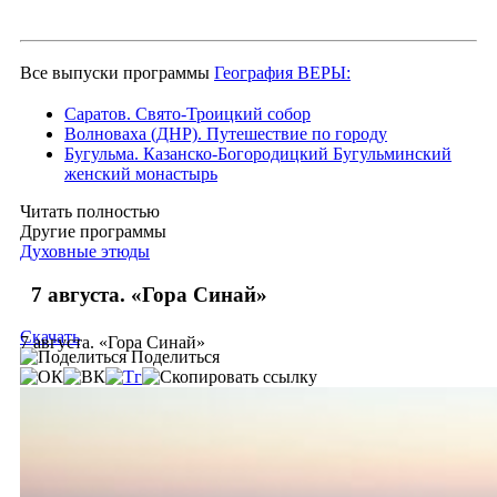
Все выпуски программы
География ВЕРЫ:
Саратов. Свято-Троицкий собор
Волноваха (ДНР). Путешествие по городу
Бугульма. Казанско-Богородицкий Бугульминский
женский монастырь
Читать полностью
Другие программы
Духовные этюды
7 августа. «Гора Синай»
Скачать
7 августа. «Гора Синай»
Поделиться