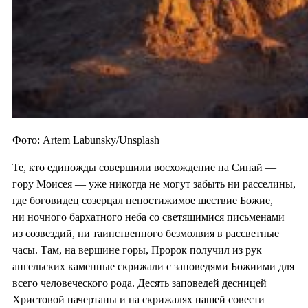
Фото: Artem Labunsky/Unsplash
Те, кто единожды совершили восхождение на Синай —
гору Моисея — уже никогда не могут забыть ни расселины,
где боговидец созерцал непостижимое шествие Божие,
ни ночного бархатного неба со светящимися письменами
из созвездий, ни таинственного безмолвия в рассветные
часы. Там, на вершине горы, Пророк получил из рук
ангельских каменные скрижали с заповедями Божиими для
всего человеческого рода. Десять заповедей десницей
Христовой начертаны и на скрижалях нашей совести