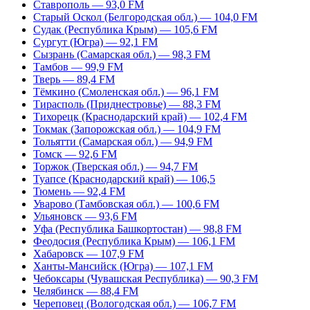
Ставрополь — 93,0 FM
Старый Оскол (Белгородская обл.) — 104,0 FM
Судак (Республика Крым) — 105,6 FM
Сургут (Югра) — 92,1 FM
Сызрань (Самарская обл.) — 98,3 FM
Тамбов — 99,9 FM
Тверь — 89,4 FM
Тёмкино (Смоленская обл.) — 96,1 FM
Тирасполь (Приднестровье) — 88,3 FM
Тихорецк (Краснодарский край) — 102,4 FM
Токмак (Запорожская обл.) — 104,9 FM
Тольятти (Самарская обл.) — 94,9 FM
Томск — 92,6 FM
Торжок (Тверская обл.) — 94,7 FM
Туапсе (Краснодарский край) — 106,5
Тюмень — 92,4 FM
Уварово (Тамбовская обл.) — 100,6 FM
Ульяновск — 93,6 FM
Уфа (Республика Башкортостан) — 98,8 FM
Феодосия (Республика Крым) — 106,1 FM
Хабаровск — 107,9 FM
Ханты-Мансийск (Югра) — 107,1 FM
Чебоксары (Чувашская Республика) — 90,3 FM
Челябинск — 88,4 FM
Череповец (Вологодская обл.) — 106,7 FM