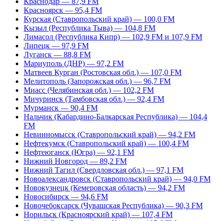
Краснодар — 87,9 FM
Красноярск — 95,4 FM
Курская (Ставропольский край) — 100,0 FM
Кызыл (Республика Тыва) — 104,8 FM
Лимасол (Республика Кипр) — 102,9 FM и 107,9 FM
Липецк — 97,9 FM
Луганск — 88,8 FM
Мариуполь (ДНР) — 97,2 FM
Матвеев Курган (Ростовская обл.) — 107,0 FM
Мелитополь (Запорожская обл.) — 96,7 FM
Миасс (Челябинская обл.) — 102,2 FM
Мичуринск (Тамбовская обл.) — 92,4 FM
Мурманск — 90,4 FM
Нальчик (Кабардино-Балкарская Республика) — 104,4
FM
Невинномысск (Ставропольский край) — 94,2 FM
Нефтекумск (Ставропольский край) — 100,4 FM
Нефтеюганск (Югра) — 92,1 FM
Нижний Новгород — 89,2 FM
Нижний Тагил (Свердловская обл.) — 97,1 FM
Новоалександровск (Ставропольский край) — 94,0 FM
Новокузнецк (Кемеровская область) — 94,2 FM
Новосибирск — 94,6 FM
Новочебоксарск (Чувашская Республика) — 90,3 FM
Норильск (Красноярский край) — 107,4 FM