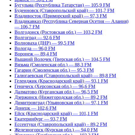
Бугульма (Республика Татарстан) — 105,9 FM
Буденновск (Ставропольский край) — 101,7 FM
Владивосток (Приморский край) — 97,3 FM
Владикавказ (Республика Северная Осетия — Алания)
— 106,7 FM
Волгодонск (Ростовская обл.) — 103,2 FM
Волгоград — 92,6 FM
Волноваха (ДНР) — 99,5 FM
Вологда — 96,0 FM
Воронеж — 89,4 FM
Вышний Волочек (Тверская обл.) — 104,5 FM
Вязьма (Смоленская обл.) — 88,3 FM
Гагарин (Смоленская обл.) — 95,3 FM
Галюгаевская (Ставропольский край) — 89,8 FM
Геленджик (Краснодарский край) — 93,1 FM
Геническ (Херсонская обл.) — 96,6 FM
Далматово (Курганская обл.) — 96,5 FM
Дзержинск (Нижегородская обл.) — 89,2 FM
Димитровград (Ульяновская обл.) — 97,1 FM
Донецк — 102,6 FM
Ейск (Краснодарский край) — 101,1 FM
Екатеринбург — 93,7 FM
Ессентуки (Ставропольский край) – 89,2 FM
Железногорск (Курская обл.) — 94,0 FM