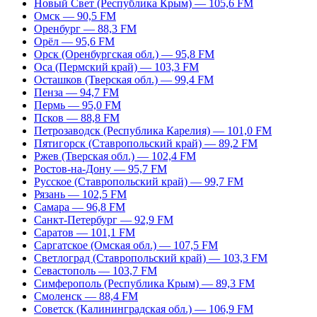
Новый Свет (Республика Крым) — 105,6 FM
Омск — 90,5 FM
Оренбург — 88,3 FM
Орёл — 95,6 FM
Орск (Оренбургская обл.) — 95,8 FM
Оса (Пермский край) — 103,3 FM
Осташков (Тверская обл.) — 99,4 FM
Пенза — 94,7 FM
Пермь — 95,0 FM
Псков — 88,8 FM
Петрозаводск (Республика Карелия) — 101,0 FM
Пятигорск (Ставропольский край) — 89,2 FM
Ржев (Тверская обл.) — 102,4 FM
Ростов-на-Дону — 95,7 FM
Русское (Ставропольский край) — 99,7 FM
Рязань — 102,5 FM
Самара — 96,8 FM
Санкт-Петербург — 92,9 FM
Саратов — 101,1 FM
Саргатское (Омская обл.) — 107,5 FM
Светлоград (Ставропольский край) — 103,3 FM
Севастополь — 103,7 FM
Симферополь (Республика Крым) — 89,3 FM
Смоленск — 88,4 FM
Советск (Калининградская обл.) — 106,9 FM