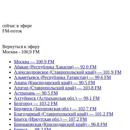
сейчас в эфире
FM-поток
Вернуться к эфиру
Москва - 100,9 FM
Москва — 100,9 FM
Абакан (Республика Хакасия) — 92,0 FM
Александровское (Ставропольский край) — 101,9 FM
Альметьевск (Республика Татарстан) — 99,6 FM
Анапа (Краснодарский край) — 90,5 FM
Арзгир (Ставропольский край) — 103,8 FM
Астрахань — 90,5 FM
Ахтубинск (Астраханская обл.) — 99,1 FM
Белгород — 103,2 FM
Бердянск (Запорожская обл.) — 102,7 FM
Благодарный (Ставропольский край) — 101,2 FM
Братск (Иркутская обл.) — 107,2 FM
Бриньковская (Краснодарский край) – 96,8 FM
Брянск — 98,2 FM