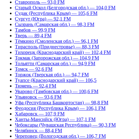
Ставрополь — 93,0 FM
Старый Оскол (Белгородская обл.) — 104,0 FM
Судак (Республика Крым) — 105,6 FM
Сургут (Югра) — 92,1 FM
Сызрань (Самарская обл.) — 98,3 FM
Тамбов — 99,9 FM
Тверь — 89,4 FM
Тёмкино (Смоленская обл.) — 96,1 FM
Тирасполь (Приднестровье) — 88,3 FM
Тихорецк (Краснодарский край) — 102,4 FM
Токмак (Запорожская обл.) — 104,9 FM
Тольятти (Самарская обл.) — 94,9 FM
Томск — 92,6 FM
Торжок (Тверская обл.) — 94,7 FM
Туапсе (Краснодарский край) — 106,5
Тюмень — 92,4 FM
Уварово (Тамбовская обл.) — 100,6 FM
Ульяновск — 93,6 FM
Уфа (Республика Башкортостан) — 98,8 FM
Феодосия (Республика Крым) — 106,1 FM
Хабаровск — 107,9 FM
Ханты-Мансийск (Югра) — 107,1 FM
Чебоксары (Чувашская Республика) — 90,3 FM
Челябинск — 88,4 FM
Череповец (Вологодская обл.) — 106,7 FM