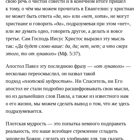
свою речь о чистой совести и в конечном итоге пришёл
к тому, о чём мы можем прочитать в Евангелии: у христиан
не может быть ответа
«да, но»
или
«нет, хотя»
, не могут
христиане и говорить
«да»
, подразумевая при этом «нет»,
или же думать одно, говорить другое, а делать и вовсе
третье. Сам Господь Иисус Христос выразил эту мысль
так:
«Да будет слово ваше: да, да; нет, нет; а что сверх
этого, то от лукавого»
(Мф. 5:37).
Апостол Павел эту последнюю фразу —
«от лукавого»
—
несколько переосмыслил, он назвал такой
подход
«плотской мудростью»
. Ни Спаситель, ни Его
апостол не стали подробно расшифровывать свои мысли,
но из дальнейших слов Павла, а также из известного нам
о его жизни, мы можем сделать вывод о том, что же здесь
подразумевается.
Плотская мудрость — это попытка немного подправить
реальность, это наше всеобщее стремление сгладить
заповеди Божии, сделать их удобными для, так сказать,