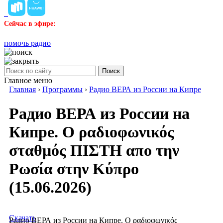
Сейчас в эфире:
помочь радио
Поиск
Главное меню
Главная
›
Программы
›
Радио ВЕРА из России на Кипре
Радио ВЕРА из России на
Кипре. Ο ραδιοφωνικός
σταθμός ΠΙΣΤΗ απο την
Ρωσία στην Κύπρο
(15.06.2026)
Скачать
Радио ВЕРА из России на Кипре. Ο ραδιοφωνικός