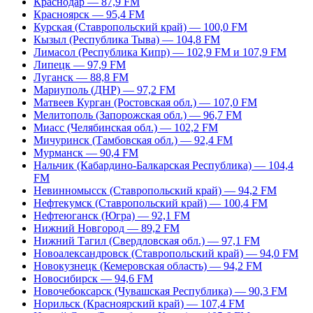
Краснодар — 87,9 FM
Красноярск — 95,4 FM
Курская (Ставропольский край) — 100,0 FM
Кызыл (Республика Тыва) — 104,8 FM
Лимасол (Республика Кипр) — 102,9 FM и 107,9 FM
Липецк — 97,9 FM
Луганск — 88,8 FM
Мариуполь (ДНР) — 97,2 FM
Матвеев Курган (Ростовская обл.) — 107,0 FM
Мелитополь (Запорожская обл.) — 96,7 FM
Миасс (Челябинская обл.) — 102,2 FM
Мичуринск (Тамбовская обл.) — 92,4 FM
Мурманск — 90,4 FM
Нальчик (Кабардино-Балкарская Республика) — 104,4
FM
Невинномысск (Ставропольский край) — 94,2 FM
Нефтекумск (Ставропольский край) — 100,4 FM
Нефтеюганск (Югра) — 92,1 FM
Нижний Новгород — 89,2 FM
Нижний Тагил (Свердловская обл.) — 97,1 FM
Новоалександровск (Ставропольский край) — 94,0 FM
Новокузнецк (Кемеровская область) — 94,2 FM
Новосибирск — 94,6 FM
Новочебоксарск (Чувашская Республика) — 90,3 FM
Норильск (Красноярский край) — 107,4 FM