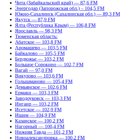
Чита (Забайкальский край) — 87,6 FM
Энергодар (Запорожская обл.) – 104,5 FM
Южно-Сахалинск (Сахалинская обл.) — 89,3 FM
Якутск — 87,9 FM
Ялта (Республика Крым) — 106,8 FM
Ярославль — 98,3 FM
Тюменская область:
Абатское — 103,8 FM
Аромашево — 103,5 FM
Байкалово — 105,5 FM
Бердюжье — 103,2 FM
Большое Сорокино — 102,7 FM
Вагай — 97,0 FM
Викулово — 103,6 FM
Голышманово — 105,4 FM
Демьянское — 102,6 FM
Ермаки — 103,3 FM
Заводоуковск — 103,3 FM
Ингаир — 103,2 FM
Исетское — 102,9 FM
Ишим — 104,9 FM
Казанское — 100,2 FM
Нагорный — 100,4 FM
Нижняя Тавда — 101,2 FM
Новоалександровка — 100,2 FM