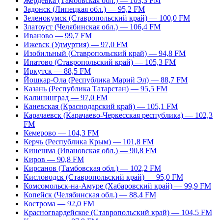
Жердевка (Тамбовская обл.) — 103,3 FM
Задонск (Липецкая обл.) — 95,2 FM
Зеленокумск (Ставропольский край) — 100,0 FM
Златоуст (Челябинская обл.) — 106,4 FM
Иваново — 99,7 FM
Ижевск (Удмуртия) — 97,0 FM
Изобильный (Ставропольский край) — 94,8 FM
Ипатово (Ставропольский край) — 105,3 FM
Иркутск — 88,5 FM
Йошкар-Ола (Республика Марий Эл) — 88,7 FM
Казань (Республика Татарстан) — 95,5 FM
Калининград — 97,0 FM
Каневская (Краснодарский край) — 105,1 FM
Карачаевск (Карачаево-Черкесская республика) — 102,3
FM
Кемерово — 104,3 FM
Керчь (Республика Крым) — 101,8 FM
Кинешма (Ивановская обл.) — 90,8 FM
Киров — 90,8 FM
Кирсанов (Тамбовская обл.) — 102,2 FM
Кисловодск (Ставропольский край) — 95,0 FM
Комсомольск-на-Амуре (Хабаровский край) — 99,9 FM
Копейск (Челябинская обл.) — 88,4 FM
Кострома — 92,0 FM
Красногвардейское (Ставропольский край) — 104,5 FM