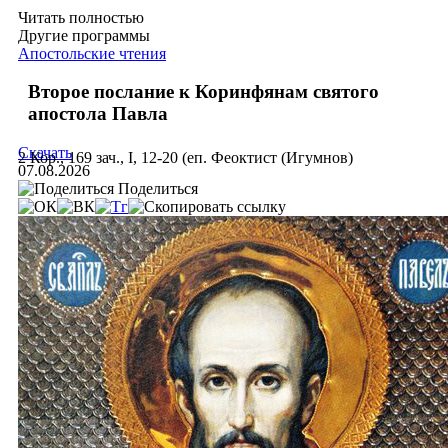
Читать полностью
Другие программы
Апостольские чтения
Второе послание к Коринфянам святого
апостола Павла
Скачать
2 Кор., 169 зач., I, 12-20 (еп. Феоктист (Игумнов)
07.08.2026
Поделиться