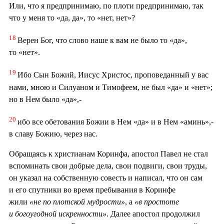
Или, что я предпринимаю, по плоти предпринимаю, так
что у меня то «да, да», то «нет, нет»?
18
Верен Бог, что слово наше к вам не было то «да»,
то «нет».
19
Ибо Сын Божий, Иисус Христос, проповеданный у вас
нами, мною и Силуаном и Тимофеем, не был «да» и «нет»;
но в Нем было «да»,-
20
ибо все обетования Божии в Нем «да» и в Нем «аминь»,-
в славу Божию, через нас.
Обращаясь к христианам Коринфа, апостол Павел не стал
вспоминать свои добрые дела, свои подвиги, свои труды,
он указал на собственную совесть и написал, что он сам
и его спутники во время пребывания в Коринфе
жили
«не по плотской мудрости»
, а
«в простоте
и богоугодной искренности»
. Далее апостол продолжил