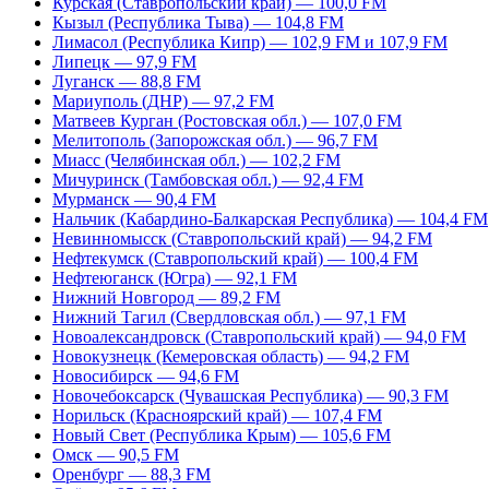
Курская (Ставропольский край) — 100,0 FM
Кызыл (Республика Тыва) — 104,8 FM
Лимасол (Республика Кипр) — 102,9 FM и 107,9 FM
Липецк — 97,9 FM
Луганск — 88,8 FM
Мариуполь (ДНР) — 97,2 FM
Матвеев Курган (Ростовская обл.) — 107,0 FM
Мелитополь (Запорожская обл.) — 96,7 FM
Миасс (Челябинская обл.) — 102,2 FM
Мичуринск (Тамбовская обл.) — 92,4 FM
Мурманск — 90,4 FM
Нальчик (Кабардино-Балкарская Республика) — 104,4 FM
Невинномысск (Ставропольский край) — 94,2 FM
Нефтекумск (Ставропольский край) — 100,4 FM
Нефтеюганск (Югра) — 92,1 FM
Нижний Новгород — 89,2 FM
Нижний Тагил (Свердловская обл.) — 97,1 FM
Новоалександровск (Ставропольский край) — 94,0 FM
Новокузнецк (Кемеровская область) — 94,2 FM
Новосибирск — 94,6 FM
Новочебоксарск (Чувашская Республика) — 90,3 FM
Норильск (Красноярский край) — 107,4 FM
Новый Свет (Республика Крым) — 105,6 FM
Омск — 90,5 FM
Оренбург — 88,3 FM