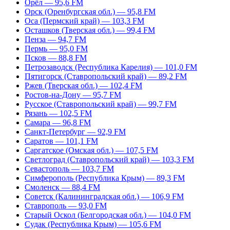
Орёл — 95,6 FM
Орск (Оренбургская обл.) — 95,8 FM
Оса (Пермский край) — 103,3 FM
Осташков (Тверская обл.) — 99,4 FM
Пенза — 94,7 FM
Пермь — 95,0 FM
Псков — 88,8 FM
Петрозаводск (Республика Карелия) — 101,0 FM
Пятигорск (Ставропольский край) — 89,2 FM
Ржев (Тверская обл.) — 102,4 FM
Ростов-на-Дону — 95,7 FM
Русское (Ставропольский край) — 99,7 FM
Рязань — 102,5 FM
Самара — 96,8 FM
Санкт-Петербург — 92,9 FM
Саратов — 101,1 FM
Саргатское (Омская обл.) — 107,5 FM
Светлоград (Ставропольский край) — 103,3 FM
Севастополь — 103,7 FM
Симферополь (Республика Крым) — 89,3 FM
Смоленск — 88,4 FM
Советск (Калининградская обл.) — 106,9 FM
Ставрополь — 93,0 FM
Старый Оскол (Белгородская обл.) — 104,0 FM
Судак (Республика Крым) — 105,6 FM