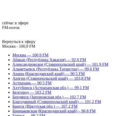
сейчас в эфире
FM-поток
Вернуться к эфиру
Москва - 100,9 FM
Москва — 100,9 FM
Абакан (Республика Хакасия) — 92,0 FM
Александровское (Ставропольский край) — 101,9 FM
Альметьевск (Республика Татарстан) — 99,6 FM
Анапа (Краснодарский край) — 90,5 FM
Арзгир (Ставропольский край) — 103,8 FM
Астрахань — 90,5 FM
Ахтубинск (Астраханская обл.) — 99,1 FM
Белгород — 103,2 FM
Бердянск (Запорожская обл.) — 102,7 FM
Благодарный (Ставропольский край) — 101,2 FM
Братск (Иркутская обл.) — 107,2 FM
Бриньковская (Краснодарский край) – 96,8 FM
Брянск — 98,2 FM