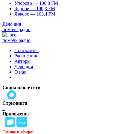
Упорово — 106,8 FM
Черное — 100,3 FM
Ярково — 103,4 FM
Дело дня
помочь радио
помочь радио
Программы
Расписание
Авторы
Дело дня
О нас
Социальные сети
Стриминги
Приложение
Сейчас в эфире: