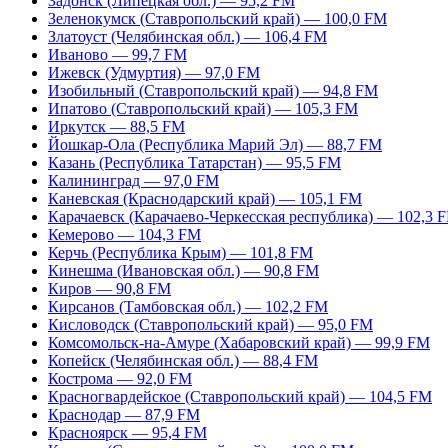
Задонск (Липецкая обл.) — 95,2 FM
Зеленокумск (Ставропольский край) — 100,0 FM
Златоуст (Челябинская обл.) — 106,4 FM
Иваново — 99,7 FM
Ижевск (Удмуртия) — 97,0 FM
Изобильный (Ставропольский край) — 94,8 FM
Ипатово (Ставропольский край) — 105,3 FM
Иркутск — 88,5 FM
Йошкар-Ола (Республика Марий Эл) — 88,7 FM
Казань (Республика Татарстан) — 95,5 FM
Калининград — 97,0 FM
Каневская (Краснодарский край) — 105,1 FM
Карачаевск (Карачаево-Черкесская республика) — 102,3 
Кемерово — 104,3 FM
Керчь (Республика Крым) — 101,8 FM
Кинешма (Ивановская обл.) — 90,8 FM
Киров — 90,8 FM
Кирсанов (Тамбовская обл.) — 102,2 FM
Кисловодск (Ставропольский край) — 95,0 FM
Комсомольск-на-Амуре (Хабаровский край) — 99,9 FM
Копейск (Челябинская обл.) — 88,4 FM
Кострома — 92,0 FM
Красногвардейское (Ставропольский край) — 104,5 FM
Краснодар — 87,9 FM
Красноярск — 95,4 FM