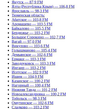
Якутск — 87,9 FM
Ялта (Республика Крым) — 106,8 FM
Ярославль — 98,3 FM
Тюменская область:
Абатское — 103,8 FM
Аромашево — 103,5 FM
Байкалово — 105,5 FM
Бердюжье — 103,2 FM
Большое Сорокино — 102,7 FM
Вагай — 97,0 FM
Викулово — 103,6 FM
Голышманово — 105,4 FM
Демьянское — 102,6 FM
Ермаки — 103,3 FM
Заводоуковск — 103,3 FM
Ингаир — 103,2 FM
Исетское — 102,9 FM
Ишим — 104,9 FM
Казанское — 100,2 FM
Нагорный — 100,4 FM
Нижняя Тавда — 101,2 FM
Новоалександровка — 100,2 FM
Тобольск — 98,3 FM
Омутинское — 102,6 FM
Сладково — 103,2 FM