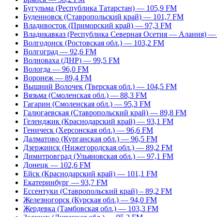
Бугульма (Республика Татарстан) — 105,9 FM
Буденновск (Ставропольский край) — 101,7 FM
Владивосток (Приморский край) — 97,3 FM
Владикавказ (Республика Северная Осетия — Алания) —
Волгодонск (Ростовская обл.) — 103,2 FM
Волгоград — 92,6 FM
Волноваха (ДНР) — 99,5 FM
Вологда — 96,0 FM
Воронеж — 89,4 FM
Вышний Волочек (Тверская обл.) — 104,5 FM
Вязьма (Смоленская обл.) — 88,3 FM
Гагарин (Смоленская обл.) — 95,3 FM
Галюгаевская (Ставропольский край) — 89,8 FM
Геленджик (Краснодарский край) — 93,1 FM
Геническ (Херсонская обл.) — 96,6 FM
Далматово (Курганская обл.) — 96,5 FM
Дзержинск (Нижегородская обл.) — 89,2 FM
Димитровград (Ульяновская обл.) — 97,1 FM
Донецк — 102,6 FM
Ейск (Краснодарский край) — 101,1 FM
Екатеринбург — 93,7 FM
Ессентуки (Ставропольский край) – 89,2 FM
Железногорск (Курская обл.) — 94,0 FM
Жердевка (Тамбовская обл.) — 103,3 FM