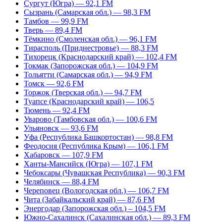
Сургут (Югра) — 92,1 FM
Сызрань (Самарская обл.) — 98,3 FM
Тамбов — 99,9 FM
Тверь — 89,4 FM
Тёмкино (Смоленская обл.) — 96,1 FM
Тирасполь (Приднестровье) — 88,3 FM
Тихорецк (Краснодарский край) — 102,4 FM
Токмак (Запорожская обл.) — 104,9 FM
Тольятти (Самарская обл.) — 94,9 FM
Томск — 92,6 FM
Торжок (Тверская обл.) — 94,7 FM
Туапсе (Краснодарский край) — 106,5
Тюмень — 92,4 FM
Уварово (Тамбовская обл.) — 100,6 FM
Ульяновск — 93,6 FM
Уфа (Республика Башкортостан) — 98,8 FM
Феодосия (Республика Крым) — 106,1 FM
Хабаровск — 107,9 FM
Ханты-Мансийск (Югра) — 107,1 FM
Чебоксары (Чувашская Республика) — 90,3 FM
Челябинск — 88,4 FM
Череповец (Вологодская обл.) — 106,7 FM
Чита (Забайкальский край) — 87,6 FM
Энергодар (Запорожская обл.) – 104,5 FM
Южно-Сахалинск (Сахалинская обл.) — 89,3 FM